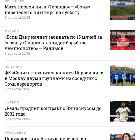
ЛИГА ПАРИ
Матч Первой лиги «Торпедо» — «Сочи»
перенесен с пятницы на субботу
6 августа 22:44
ФУТБОЛ
«Если Даку начнет забивать по 15 мячей за
сезон, у «Спартака» пойдет борьба за
чемпионство» — Радимов
6 августа 22:36
ИСПАНИЯ
ФК «Сочи» отправится на матч Первой лиги
в Москву двумя группами из соседних с
Сочи аэропортов
6 августа 21:06
ФУТБОЛ
«Реал» продлил контракт с Винисиусом до
2032 года
6 августа 21:06
ТРАНСФЕРЫ
Полузащитник Аклиуш перешел из