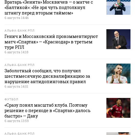
Вратарь «Зенита» Москвичев — о матче с
«Балтикой»: «Не зря чуть подтолкнул
штангу перед вторым таймом»
6 августа 14:46
АЛЬФА-БАНК РПЛ
Генич и Моссаковский прокомментируют
матч «Спартак» — «Краснодар» в третьем
туре РПЛ
6 августа 14:18
АЛЬФА-БАНК РПЛ
Заболотный сообщил, что получил
шестимесячную дисквалификацию за
нарушение антидопинговых правил
6 августа 14:01
ФУТБОЛ
«Сразу понял масштаб клуба. Поэтому
решение о переходе в «Спартак» далось
быстро» — Даку
6 августа 13:59
АЛЬФА-БАНК РПЛ