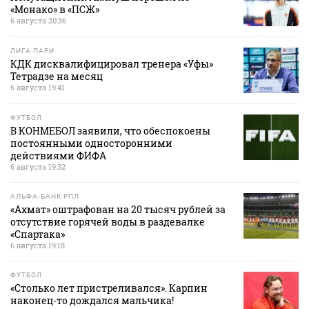
«Монако» в «ПСЖ»
6 августа 20:36
ЛИГА ПАРИ
КДК дисквалифицировал тренера «Уфы»
Тетрадзе на месяц
6 августа 19:41
ФУТБОЛ
В КОНМЕБОЛ заявили, что обеспокоены
постоянными односторонними
действиями ФИФА
6 августа 19:32
АЛЬФА-БАНК РПЛ
«Ахмат» оштрафован на 20 тысяч рублей за
отсутствие горячей воды в раздевалке
«Спартака»
6 августа 19:18
ФУТБОЛ
«Столько лет пристреливался». Карпин
наконец-то дождался мальчика!