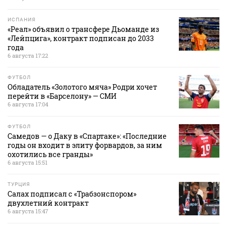
ИСПАНИЯ
«Реал» объявил о трансфере Дьоманде из
«Лейпцига», контракт подписан до 2033
года
6 августа 17:22
ФУТБОЛ
Обладатель «Золотого мяча» Родри хочет
перейти в «Барселону» — СМИ
6 августа 17:04
ФУТБОЛ
Самедов — о Даку в «Спартаке»: «Последние
годы он входит в элиту форвардов, за ним
охотились все гранды»
6 августа 15:51
ТУРЦИЯ
Салах подписал с «Трабзонспором»
двухлетний контракт
6 августа 15:47