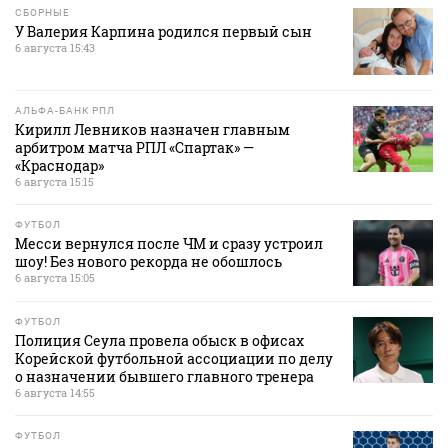
СБОРНЫЕ
У Валерия Карпина родился первый сын
6 августа 15:43
АЛЬФА-БАНК РПЛ
Кирилл Левников назначен главным
арбитром матча РПЛ «Спартак» —
«Краснодар»
6 августа 15:15
ФУТБОЛ
Месси вернулся после ЧМ и сразу устроил
шоу! Без нового рекорда не обошлось
6 августа 15:05
ФУТБОЛ
Полиция Сеула провела обыск в офисах
Корейской футбольной ассоциации по делу
о назначении бывшего главного тренера
6 августа 14:55
ФУТБОЛ