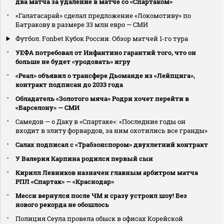
два матча за удаление в матче со «Спартаком»
«Галатасарай» сделал предложение «Локомотиву» по
Батракову в размере 33 млн евро — СМИ
Футбол. Fonbet Кубок России. Обзор матчей 1-го тура
УЕФА потребовал от Инфантино гарантий того, что он
больше не будет «уродовать» игру
«Реал» объявил о трансфере Дьоманде из «Лейпцига»,
контракт подписан до 2033 года
Обладатель «Золотого мяча» Родри хочет перейти в
«Барселону» — СМИ
Самедов — о Даку в «Спартаке»: «Последние годы он
входит в элиту форвардов, за ним охотились все гранды»
Салах подписал с «Трабзонспором» двухлетний контракт
У Валерия Карпина родился первый сын
Кирилл Левников назначен главным арбитром матча
РПЛ «Спартак» — «Краснодар»
Месси вернулся после ЧМ и сразу устроил шоу! Без
нового рекорда не обошлось
Полиция Сеула провела обыск в офисах Корейской