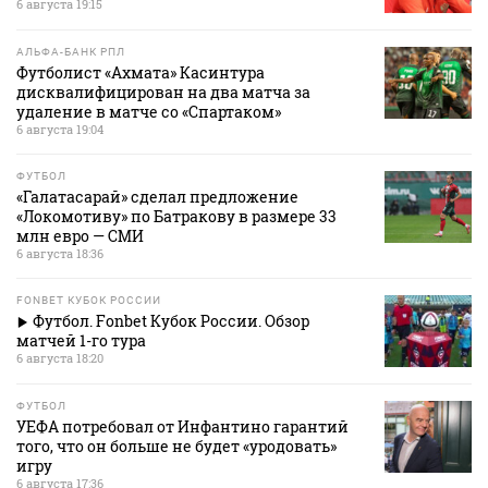
6 августа 19:15
АЛЬФА-БАНК РПЛ
Футболист «Ахмата» Касинтура
дисквалифицирован на два матча за
удаление в матче со «Спартаком»
6 августа 19:04
ФУТБОЛ
«Галатасарай» сделал предложение
«Локомотиву» по Батракову в размере 33
млн евро — СМИ
6 августа 18:36
FONBET КУБОК РОССИИ
Футбол. Fonbet Кубок России. Обзор
матчей 1-го тура
6 августа 18:20
ФУТБОЛ
УЕФА потребовал от Инфантино гарантий
того, что он больше не будет «уродовать»
игру
6 августа 17:36