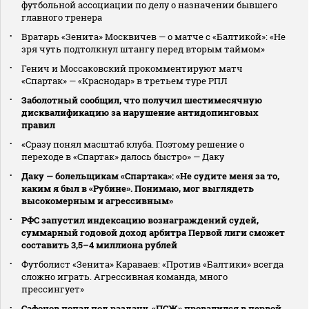
футбольной ассоциации по делу о назначении бывшего
главного тренера
Вратарь «Зенита» Москвичев — о матче с «Балтикой»: «Не
зря чуть подтолкнул штангу перед вторым таймом»
Генич и Моссаковский прокомментируют матч
«Спартак» — «Краснодар» в третьем туре РПЛ
Заболотный сообщил, что получил шестимесячную
дисквалификацию за нарушение антидопинговых
правил
«Сразу понял масштаб клуба. Поэтому решение о
переходе в «Спартак» далось быстро» — Даку
Даку — болельщикам «Спартака»: «Не судите меня за то,
каким я был в «Рубине». Понимаю, мог выглядеть
высокомерным и агрессивным»
РФС запустил индексацию вознаграждений судей,
суммарный годовой доход арбитра Первой лиги сможет
составить 3,5–4 миллиона рублей
Футболист «Зенита» Караваев: «Против «Балтики» всегда
сложно играть. Агрессивная команда, много
прессингует»
Сафонов попал под раздачу. «ПСЖ» провалился в первой