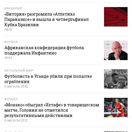
БРАЗИЛИЯ
«Витория» разгромила «Атлетико
Паранаэнсе» и вышла в четвертьфинал
Кубка Бразилии
04:25
ФУТБОЛ
Африканская конфедерация футбола
поддержала Инфантино
00:52
ОСТАЛЬНОЙ МИР
Футболиста в Уганде убили при попытке
ограбления
6 августа 23:41
ФУТБОЛ
«Монако» обыграл «Хетафе» в товарищеском
матче, Головин не отметился
результативными действиями
6 августа 23:11