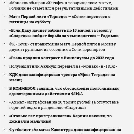
«Монако» обыграл «Хетафе» в товарищеском матче,
Головин не отметился результативными действиями
Матч Первой лиги «Торпедо» — «Сочи» перенесен с
пятницы на субботу
«Если Даку начнет забивать по 15 мячей за сезон, у
«Спартака» пойдет борьба за чемпионство» — Радимов
ФК «Сочи» отправится на матч Первой лиги в Москву
двумя группами из соседних с Сочи аэропортов
«Реал» продлил контракт с Винисиусом до 2032 года
Полузащитник Аклиуш перешел из «Монако» в «ПСЖ»
КДК дисквалифицировал тренера «Уфы» Тетрадзе на
месяц
В КОНМЕБОЛ заявили, что обеспокоены постоянными
односторонними действиями ФИФА
«Ахмат» оштрафован на 20 тысяч рублей за отсутствие
горячей воды в раздевалке «Спартака»
«Столько лет пристреливался». Карпин наконец-то
дождался мальчика!
Футболист «Ахмата» Касинтура дисквалифицирован на