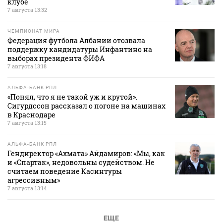
клубе
7 августа 13:32
ЧЕМПИОНАТ МИРА
Федерация футбола Албании отозвала
поддержку кандидатуры Инфантино на
выборах президента ФИФА
7 августа 13:18
АЛЬФА-БАНК РПЛ
«Понял, что я не такой уж и крутой».
Сигурдссон рассказал о погоне на машинах
в Краснодаре
7 августа 13:15
АЛЬФА-БАНК РПЛ
Гендиректор «Ахмата» Айдамиров: «Мы, как
и «Спартак», недовольны судейством. Не
считаем поведение Касинтуры
агрессивным»
7 августа 13:14
ЕЩЕ