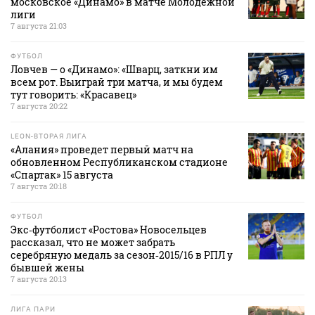
московское «Динамо» в матче Молодежной
лиги
7 августа 21:03
ФУТБОЛ
Ловчев — о «Динамо»: «Шварц, заткни им
всем рот. Выиграй три матча, и мы будем
тут говорить: «Красавец»
7 августа 20:22
LEON-ВТОРАЯ ЛИГА
«Алания» проведет первый матч на
обновленном Республиканском стадионе
«Спартак» 15 августа
7 августа 20:18
ФУТБОЛ
Экс‑футболист «Ростова» Новосельцев
рассказал, что не может забрать
серебряную медаль за сезон‑2015/16 в РПЛ у
бывшей жены
7 августа 20:13
ЛИГА ПАРИ