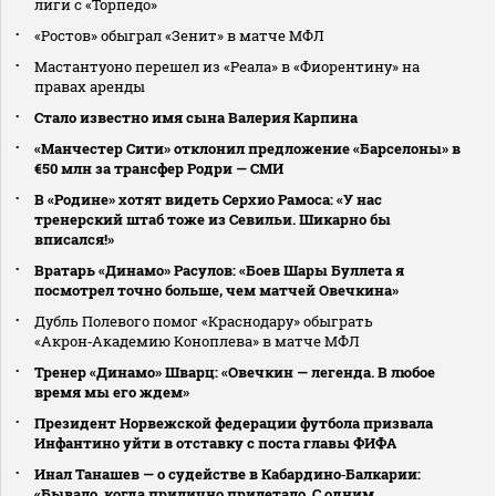
лиги с «Торпедо»
«Ростов» обыграл «Зенит» в матче МФЛ
Мастантуоно перешел из «Реала» в «Фиорентину» на
правах аренды
Стало известно имя сына Валерия Карпина
«Манчестер Сити» отклонил предложение «Барселоны» в
€50 млн за трансфер Родри — СМИ
В «Родине» хотят видеть Серхио Рамоса: «У нас
тренерский штаб тоже из Севильи. Шикарно бы
вписался!»
Вратарь «Динамо» Расулов: «Боев Шары Буллета я
посмотрел точно больше, чем матчей Овечкина»
Дубль Полевого помог «Краснодару» обыграть
«Акрон‑Академию Коноплева» в матче МФЛ
Тренер «Динамо» Шварц: «Овечкин — легенда. В любое
время мы его ждем»
Президент Норвежской федерации футбола призвала
Инфантино уйти в отставку с поста главы ФИФА
Инал Танашев — о судействе в Кабардино‑Балкарии:
«Бывало, когда прилично прилетало. С одним