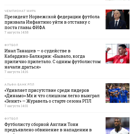
ЧЕМПИОНАТ МИРА
Президент Норвежской федерации футбола
призвала Инфантино уйти в отставку с
поста главы ФИФА
7 августа 14:58
ФУТБОЛ
Инал Танашев — о судействе в
Кабардино‑Балкарии: «Бывало, когда
прилично прилетало. С одним футболистом
начали драться»
7 августа 14:16
АЛЬФА-БАНК РПЛ
«Удивляет присутствие среди лидеров
«Динамо» Мх и что слишком легко выиграл
«Зенит» — Журавель о старте сезона РПЛ
7 августа 14:01
ФУТБОЛ
Футболисту сборной Англии Тони
предъявлено обвинение в нападении в