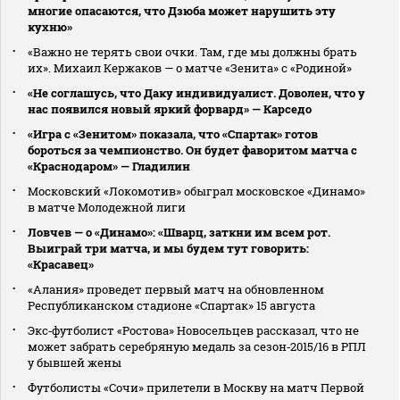
многие опасаются, что Дзюба может нарушить эту
кухню»
«Важно не терять свои очки. Там, где мы должны брать
их». Михаил Кержаков — о матче «Зенита» с «Родиной»
«Не соглашусь, что Даку индивидуалист. Доволен, что у
нас появился новый яркий форвард» — Карседо
«Игра с «Зенитом» показала, что «Спартак» готов
бороться за чемпионство. Он будет фаворитом матча с
«Краснодаром» — Гладилин
Московский «Локомотив» обыграл московское «Динамо»
в матче Молодежной лиги
Ловчев — о «Динамо»: «Шварц, заткни им всем рот.
Выиграй три матча, и мы будем тут говорить:
«Красавец»
«Алания» проведет первый матч на обновленном
Республиканском стадионе «Спартак» 15 августа
Экс‑футболист «Ростова» Новосельцев рассказал, что не
может забрать серебряную медаль за сезон‑2015/16 в РПЛ
у бывшей жены
Футболисты «Сочи» прилетели в Москву на матч Первой