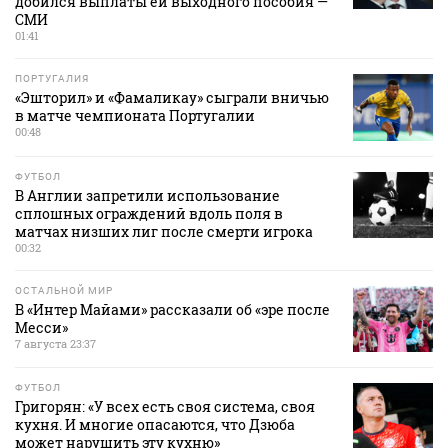
добился выплаты ей выходного пособия —
СМИ
01:41
ПОРТУГАЛИЯ
«Эшторил» и «Фамаликау» сыграли вничью
в матче чемпионата Португалии
00:48
ФУТБОЛ
В Англии запретили использование
сплошных ограждений вдоль поля в
матчах низших лиг после смерти игрока
00:32
ОСТАЛЬНОЙ МИР
В «Интер Майами» рассказали об «эре после
Месси»
7 августа 23:37
ФУТБОЛ
Григорян: «У всех есть своя система, своя
кухня. И многие опасаются, что Дзюба
может нарушить эту кухню»