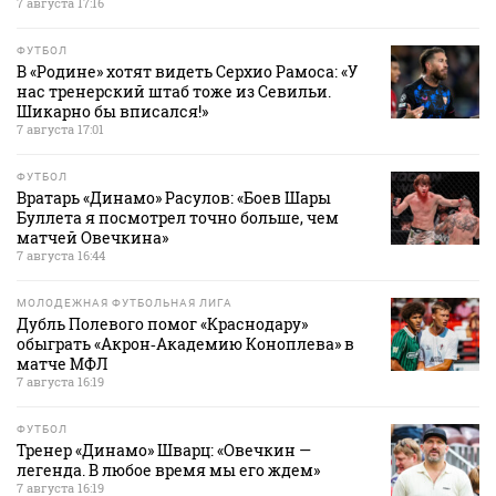
7 августа 17:16
ФУТБОЛ
В «Родине» хотят видеть Серхио Рамоса: «У
нас тренерский штаб тоже из Севильи.
Шикарно бы вписался!»
7 августа 17:01
ФУТБОЛ
Вратарь «Динамо» Расулов: «Боев Шары
Буллета я посмотрел точно больше, чем
матчей Овечкина»
7 августа 16:44
МОЛОДЕЖНАЯ ФУТБОЛЬНАЯ ЛИГА
Дубль Полевого помог «Краснодару»
обыграть «Акрон‑Академию Коноплева» в
матче МФЛ
7 августа 16:19
ФУТБОЛ
Тренер «Динамо» Шварц: «Овечкин —
легенда. В любое время мы его ждем»
7 августа 16:19