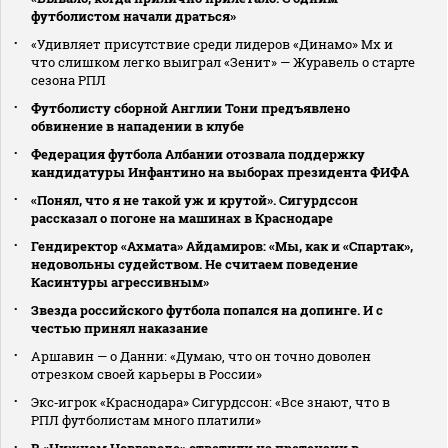
футболистом начали драться»
«Удивляет присутствие среди лидеров «Динамо» Мх и
что слишком легко выиграл «Зенит» — Журавель о старте
сезона РПЛ
Футболисту сборной Англии Тони предъявлено
обвинение в нападении в клубе
Федерация футбола Албании отозвала поддержку
кандидатуры Инфантино на выборах президента ФИФА
«Понял, что я не такой уж и крутой». Сигурдссон
рассказал о погоне на машинах в Краснодаре
Гендиректор «Ахмата» Айдамиров: «Мы, как и «Спартак»,
недовольны судейством. Не считаем поведение
Касинтуры агрессивным»
Звезда российского футбола попался на допинге. И с
честью принял наказание
Аршавин — о Данни: «Думаю, что он точно доволен
отрезком своей карьеры в России»
Экс‑игрок «Краснодара» Сигурдссон: «Все знают, что в
РПЛ футболистам много платили»
В «Нижнем Новгороде» ответили на претензии в