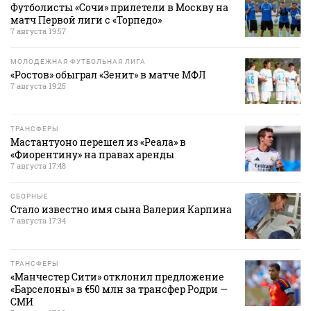
Футболисты «Сочи» прилетели в Москву на
матч Первой лиги с «Торпедо»
7 августа 19:57
МОЛОДЕЖНАЯ ФУТБОЛЬНАЯ ЛИГА
«Ростов» обыграл «Зенит» в матче МФЛ
7 августа 19:25
ТРАНСФЕРЫ
Мастантуоно перешел из «Реала» в
«Фиорентину» на правах аренды
7 августа 17:48
СБОРНЫЕ
Стало известно имя сына Валерия Карпина
7 августа 17:34
ТРАНСФЕРЫ
«Манчестер Сити» отклонил предложение
«Барселоны» в €50 млн за трансфер Родри —
СМИ