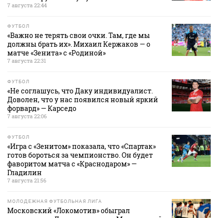
7 августа 22:44
ФУТБОЛ
«Важно не терять свои очки. Там, где мы
должны брать их». Михаил Кержаков — о
матче «Зенита» с «Родиной»
7 августа 22:31
ФУТБОЛ
«Не соглашусь, что Даку индивидуалист.
Доволен, что у нас появился новый яркий
форвард» — Карседо
7 августа 22:06
ФУТБОЛ
«Игра с «Зенитом» показала, что «Спартак»
готов бороться за чемпионство. Он будет
фаворитом матча с «Краснодаром» —
Гладилин
7 августа 21:56
МОЛОДЕЖНАЯ ФУТБОЛЬНАЯ ЛИГА
Московский «Локомотив» обыграл