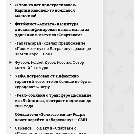
«Столько лет пристреливался».
Карпин наконец-то дождался
мальчика!
Футболист «Ахмата» Касинтура
дисквалифицирован на два матча за
удаление в матче со «Спартаком»
«Галатасарай» сделал предложение
«Локомотиву» по Батракову в размере
33 млн евро — СМИ
Футбол. Fonbet Кубок России. Обзор
матчей 1-го тура
УЕФА потребовал от Инфантино
гарантий того, что он больше не будет
«уродовать» игру
«Реал» объявил о трансфере Дьоманде
из «Лейпцига», контракт подписан до
2033 года
Обладатель «Золотого мяча» Родри
хочет перейти в «Барселону» — СМИ
Самедов — о Даку в «Спартаке»:
«Последние годы он входит в элиту