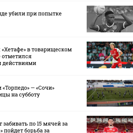
нде убили при попытке
 «Хетафе» в товарищеском
е отметился
и действиями
 «Торпедо» — «Сочи»
ицы на субботу
 забивать по 15 мячей за
а» пойдет борьба за