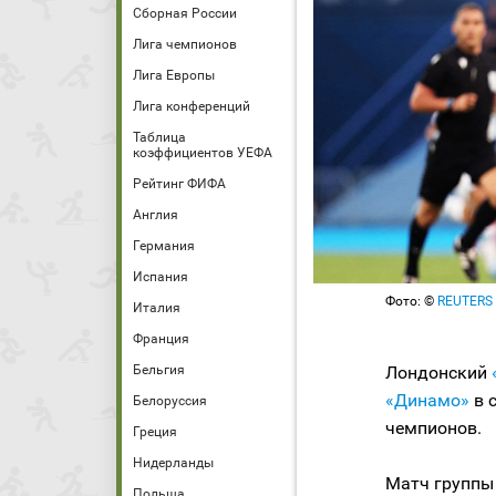
Сборная России
Лига чемпионов
Лига Европы
Лига конференций
Таблица
коэффициентов УЕФА
Рейтинг ФИФА
Англия
Германия
Испания
Фото: ©
REUTERS /
Италия
Франция
Лондонский
Бельгия
«Динамо»
в 
Белоруссия
чемпионов.
Греция
Нидерланды
Матч группы 
Польша