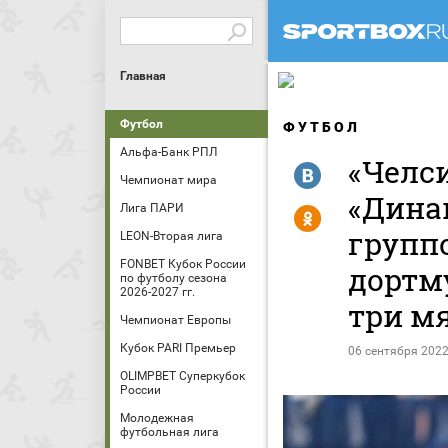
Главная
Футбол
ФУТБОЛ
Альфа-Банк РПЛ
«Челс
R
Чемпионат мира
«Дина
Лига ПАРИ
Y
группо
LEON-Вторая лига
FONBET Кубок России
дортм
по футболу сезона
2026-2027 гг.
три м
Чемпионат Европы
Кубок PARI Премьер
06 сентября 2022
OLIMPBET Суперкубок
России
Молодежная
футбольная лига