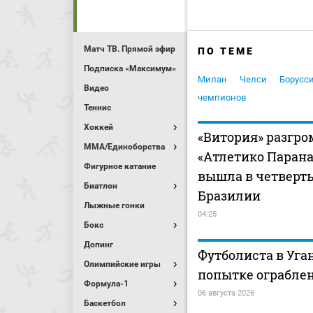
Матч ТВ. Прямой эфир
ПО ТЕМЕ
Подписка «Максимум»
Милан
Челси
Борусс
Видео
чемпионов
Теннис
Хоккей
«Витория» разгр
MMA/Единоборства
«Атлетико Парана
Фигурное катание
вышла в четверт
Биатлон
Бразилии
Лыжные гонки
04:25
Бокс
Допинг
Футболиста в Уга
Олимпийские игры
попытке ограбле
Формула-1
06 августа 2026
Баскетбол