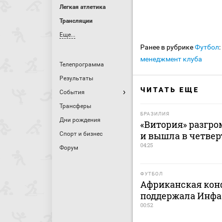
Легкая атлетика
Трансляции
Еще...
Ранее в рубрике
Футбол
:
менеджмент клуба
Телепрограмма
Результаты
ЧИТАТЬ ЕЩЕ
События
Трансферы
БРАЗИЛИЯ
Дни рождения
«Витория» разгро
и вышла в четве
Спорт и бизнес
04:25
Форум
ФУТБОЛ
Африканская кон
поддержала Инфа
00:52