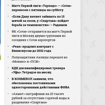
Матч Первой лиги «Торпедо» — «Сочи»
перенесен с пятницы на субботу
«Если Даку начнет забивать по 15
мячей за сезон, у «Спартака» пойдет
борьба за чемпионство» — Радимов
ФК «Сочи» отправится на матч Первой
лиги в Москву двумя группами из
соседних с Сочи аэропортов
«Реал» продлил контракт с
Винисиусом до 2032 года
Полузащитник Аклиуш перешел из
«Монако» в «ПСЖ»
КДК дисквалифицировал тренера
«Уфы» Тетрадзе на месяц
В КОНМЕБОЛ заявили, что
обеспокоены постоянными
односторонними действиями ФИФА
«Ахмат» оштрафован на 20 тысяч
рублей за отсутствие горячей воды в
раздевалке «Спартака»