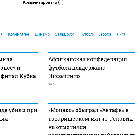
Комментировать (1)
ия
Копенгаген
Динамо
Зальцбург
Футбол
Европа
Лига
омила
Африканская конфедерация
энсе» и
футбола поддержала
ьфинал Кубка
Инфантино
00:52
нде убили при
«Монако» обыграл «Хетафе» в
ния
товарищеском матче, Головин
не отметился