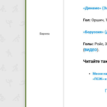
«Динамо» (За
Гол:
Оршич, 1
«Боруссия» (
Европа
Голы:
Ройс, 3
(
ВИДЕО
).
Читайте та
Месси на
«ПСЖ» и