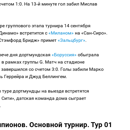
четом 1:0. На 13‑й минуте гол забил Мислав
ре группового этапа турнира 14 сентября
«Динамо» встретится с
«Миланом»
на «Сан‑Сиро».
«Стэмфорд Бридж» примет
«Зальцбург»
.
трече дня дортмундская
«Боруссия»
обыграла
»
в рамках группы G. Матч на стадионе
завершился со счетом 3:0. Голы забили Марко
ь Геррейра и Джуд Беллингем.
 туре дортмундцы на выезде встретятся
 Сити», датская команда дома сыграет
.
пионов. Основной турнир. Тур 01