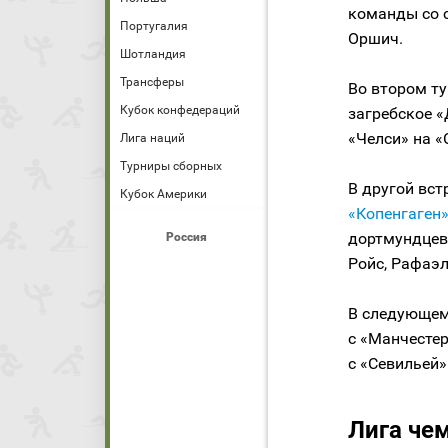
команды со с
Португалия
Оршич.
Шотландия
Трансферы
Во втором ту
Кубок конфедераций
загребское 
«Челси» на 
Лига наций
Турниры сборных
В другой вс
Кубок Америки
«Копенгаген
дортмундцев 
Россия
Ройс, Рафаэл
В следующем
с «Манчестер
с «Севильей»
Лига чем