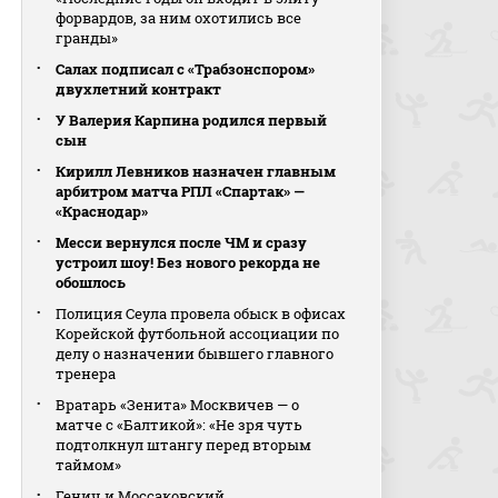
форвардов, за ним охотились все
гранды»
Салах подписал с «Трабзонспором»
двухлетний контракт
У Валерия Карпина родился первый
сын
Кирилл Левников назначен главным
арбитром матча РПЛ «Спартак» —
«Краснодар»
Месси вернулся после ЧМ и сразу
устроил шоу! Без нового рекорда не
обошлось
Полиция Сеула провела обыск в офисах
Корейской футбольной ассоциации по
делу о назначении бывшего главного
тренера
Вратарь «Зенита» Москвичев — о
матче с «Балтикой»: «Не зря чуть
подтолкнул штангу перед вторым
таймом»
Генич и Моссаковский