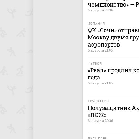
чемпионство» — 
6 августа 22:36
ИСПАНИЯ
ФК «Сочи» отправ
Москву двумя гру
аэропортов
6 августа 21:06
ФУТБОЛ
«Реал» продлил к
года
6 августа 21:06
ТРАНСФЕРЫ
Полузащитник Ак
«ПСЖ»
6 августа 20:36
ЛИГА ПАРИ