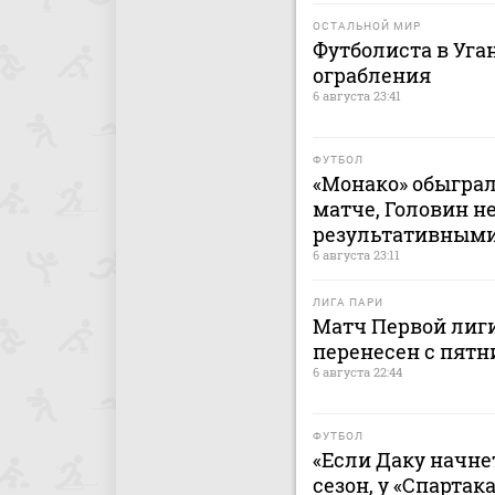
ОСТАЛЬНОЙ МИР
Футболиста в Уга
ограбления
6 августа 23:41
ФУТБОЛ
«Монако» обыграл
матче, Головин н
результативным
6 августа 23:11
ЛИГА ПАРИ
Матч Первой лиги
перенесен с пятн
6 августа 22:44
ФУТБОЛ
«Если Даку начнет
сезон, у «Спартак