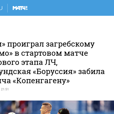
и» проиграл загребскому
мо» в стартовом матче
вого этапа ЛЧ,
ундская «Боруссия» забила
яча «Копенгагену»
 21:51