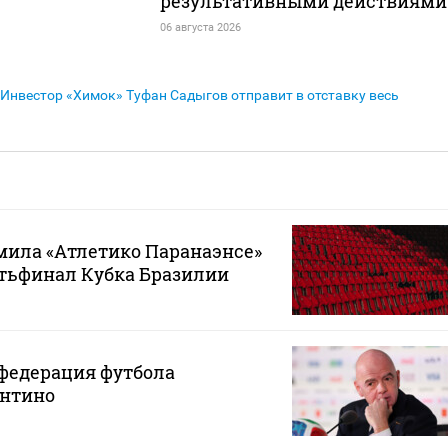
результативными действиями
06 августа 2026
Инвестор «Химок» Туфан Садыгов отправит в отставку весь
мила «Атлетико Паранаэнсе»
ртьфинал Кубка Бразилии
федерация футбола
нтино