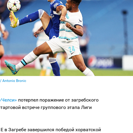
 Antonio Bronic
«Челси»
потерпел поражение от загребского
стартовой встрече группового этапа Лиги
Е в Загребе завершился победой хорватской