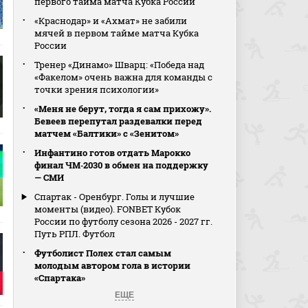
первого тайма матча Кубка России
«Краснодар» и «Ахмат» не забили
мячей в первом тайме матча Кубка
России
Тренер «Динамо» Шварц: «Победа над
«Факелом» очень важна для команды с
точки зрения психологии»
«Меня не берут, тогда я сам прихожу».
Бевеев перепутал раздевалки перед
матчем «Балтики» с «Зенитом»
Инфантино готов отдать Марокко
финал ЧМ‑2030 в обмен на поддержку
— СМИ
Спартак - Оренбург. Голы и лучшие
моменты (видео). FONBET Кубок
России по футболу сезона 2026 - 2027 гг.
Путь РПЛ. Футбол
Футболист Полех стал самым
молодым автором гола в истории
«Спартака»
ЕЩЕ