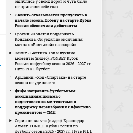
ошиблись у своих ворот и чуть было
не привезли себе гол»
«Зенит» отказывается пропускать в
начале сезона. Победу на старте Кубка
России обеспечили дебютанты
Ерохин: «Хочется поддержать
Кондакова. Он уехал до окончания
матча с «Балтикой» на скорой»
Зенит - Балтика. Гол и лучшие
моменты (видео). FONBET Кубок
России по футболу сезона 2026 - 2027 гг.
Путь РПЛ. Футбол
Аршавин: «Ход «Спартака» на старте
сезона не удивляет»
ФИФА направила футбольным
ассоциациям письма с
подготовленными текстами в
поддержку переизбрания Инфантино
президентом — СМИ
Серия пенальти (видео). Краснодар -
Ахмат. FONBET Кубок России по
футболу сезона 2026 - 2027 гг. Путь РПЛ.