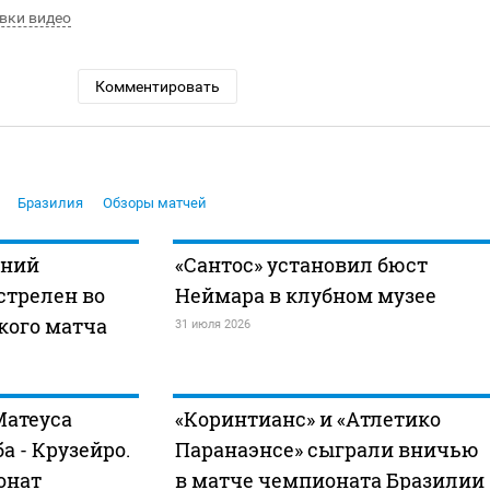
вки видео
Комментировать
Бразилия
Обзоры матчей
тний
«Сантос» установил бюст
стрелен во
Неймара в клубном музее
кого матча
31 июля 2026
Матеуса
«Коринтианс» и «Атлетико
а - Крузейро.
Паранаэнсе» сыграли вничью
ионат
в матче чемпионата Бразилии