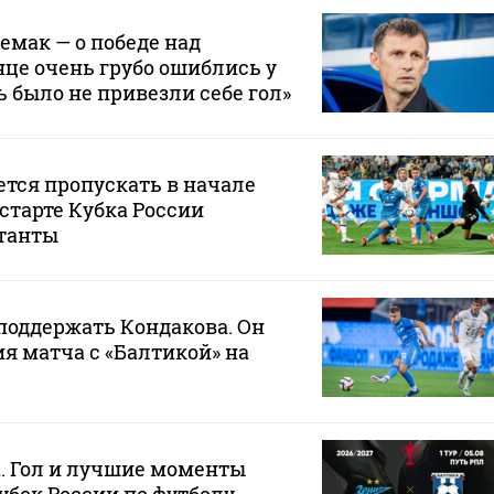
емак — о победе над
нце очень грубо ошиблись у
ь было не привезли себе гол»
ется пропускать в начале
 старте Кубка России
танты
 поддержать Кондакова. Он
ия матча с «Балтикой» на
а. Гол и лучшие моменты