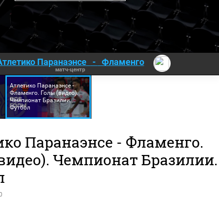
Атлетико Паранаэнсе
-
Фламенго
матч-центр
Атлетико Паранаэнсе -
Фламенго. Голы (видео).
Чемпионат Бразилии.
Футбол
ко Паранаэнсе - Фламенго.
видео). Чемпионат Бразилии.
л
0