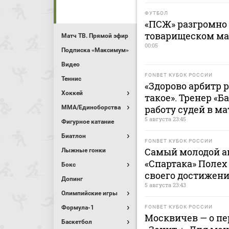
ФУТБОЛ
«ПСЖ» разгромно 
товарищеском ма
Матч ТВ. Прямой эфир
00:05
Подписка «Максимум»
Видео
FONBET КУБОК РОССИИ
Теннис
«Здорово арбитр 
Хоккей
такое». Тренер «
работу судей в ма
MMA/Единоборства
5 августа 23:45
Фигурное катание
Биатлон
FONBET КУБОК РОССИИ
Самый молодой ав
Лыжные гонки
«Спартака» Полех
Бокс
своего достижен
Допинг
5 августа 23:43
Олимпийские игры
Формула-1
FONBET КУБОК РОССИИ
Москвичев — о п
Баскетбол