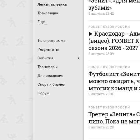
«Зенит»: «Для ме
Легкая атлетика
зубами»
Трансляции
5 августа 23:42
Еще...
FONBET КУБОК РОССИИ
Краснодар - Ах
(видео). FONBET К
Телепрограмма
сезона 2026 - 2027
Результаты
5 августа 23:39
События
Трансферы
FONBET КУБОК РОССИИ
Футболист «Зенита
Дни рождения
можно ожидать, ч
Спорт и бизнес
многих команд и 
Форум
5 августа 23:31
FONBET КУБОК РОССИИ
Тренер «Зенита» 
лицо. Пока не мог
5 августа 23:28