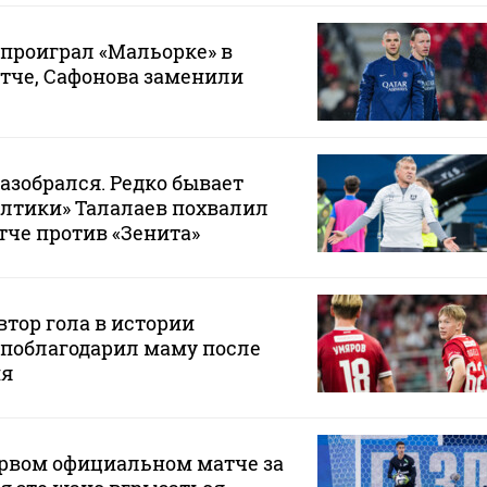
проиграл «Мальорке» в
тче, Сафонова заменили
разобрался. Редко бывает
Балтики» Талалаев похвалил
тче против «Зенита»
тор гола в истории
 поблагодарил маму после
ия
ервом официальном матче за