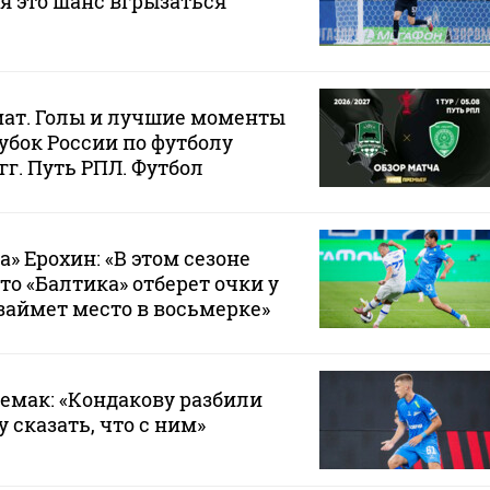
ня это шанс вгрызаться
мат. Голы и лучшие моменты
убок России по футболу
 гг. Путь РПЛ. Футбол
» Ерохин: «В этом сезоне
то «Балтика» отберет очки у
займет место в восьмерке»
Семак: «Кондакову разбили
у сказать, что с ним»