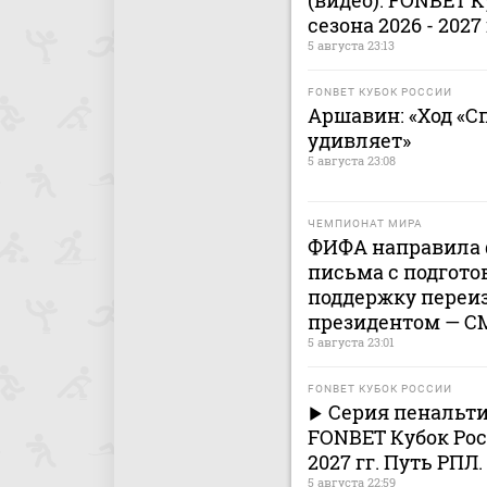
(видео). FONBET К
сезона 2026 - 2027
5 августа 23:13
FONBET КУБОК РОССИИ
Аршавин: «Ход «Сп
удивляет»
5 августа 23:08
ЧЕМПИОНАТ МИРА
ФИФА направила
письма с подгот
поддержку переи
президентом — С
5 августа 23:01
FONBET КУБОК РОССИИ
Серия пенальти 
FONBET Кубок Росс
2027 гг. Путь РПЛ
5 августа 22:59