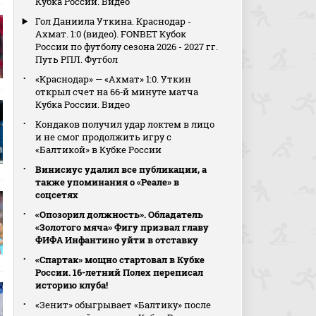
Кубка России. Видео
Гол Даниила Уткина. Краснодар -
Ахмат. 1:0 (видео). FONBET Кубок
России по футболу сезона 2026 - 2027 гг.
Путь РПЛ. Футбол
«Краснодар» — «Ахмат» 1:0. Уткин
открыл счет на 66‑й минуте матча
Кубка России. Видео
Кондаков получил удар локтем в лицо
и не смог продолжить игру с
«Балтикой» в Кубке России
Винисиус удалил все публикации, а
также упоминания о «Реале» в
соцсетях
«Опозорил должность». Обладатель
«Золотого мяча» Фигу призвал главу
ФИФА Инфантино уйти в отставку
«Спартак» мощно стартовал в Кубке
России. 16-летний Полех переписал
историю клуба!
«Зенит» обыгрывает «Балтику» после