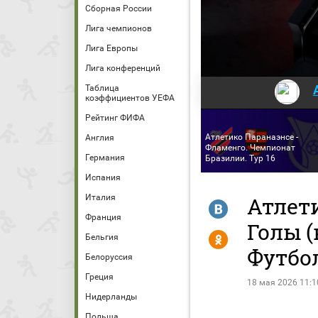
Сборная России
Лига чемпионов
Лига Европы
Лига конференций
Таблица
коэффициентов УЕФА
Рейтинг ФИФА
Атлетико Паранаэнсе -
Англия
Фламенго. Чемпионат
Германия
Бразилии. Тур 16
Испания
Италия
Атлети
R
Франция
Голы (
Y
Бельгия
Футбо
Белоруссия
Греция
18 мая 2026 11:1
Нидерланды
Польша