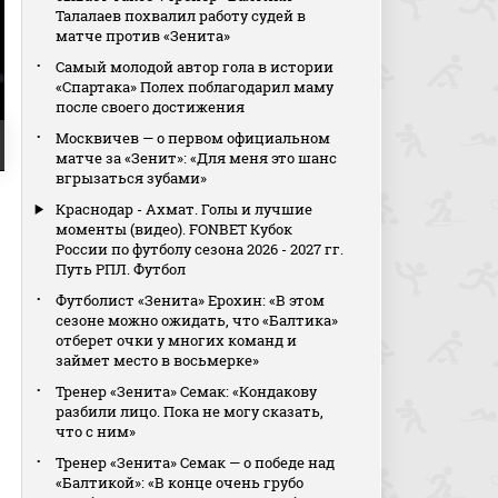
Талалаев похвалил работу судей в
матче против «Зенита»
Самый молодой автор гола в истории
«Спартака» Полех поблагодарил маму
после своего достижения
Москвичев — о первом официальном
матче за «Зенит»: «Для меня это шанс
вгрызаться зубами»
Краснодар - Ахмат. Голы и лучшие
моменты (видео). FONBET Кубок
России по футболу сезона 2026 - 2027 гг.
Путь РПЛ. Футбол
Футболист «Зенита» Ерохин: «В этом
сезоне можно ожидать, что «Балтика»
отберет очки у многих команд и
займет место в восьмерке»
Тренер «Зенита» Семак: «Кондакову
разбили лицо. Пока не могу сказать,
что с ним»
Тренер «Зенита» Семак — о победе над
«Балтикой»: «В конце очень грубо