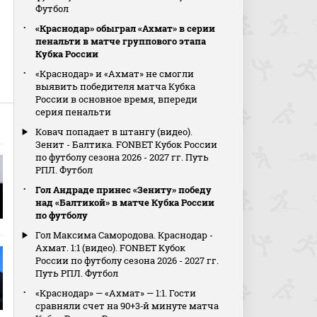
Футбол
«Краснодар» обыграл «Ахмат» в серии
пенальти в матче группового этапа
Кубка России
«Краснодар» и «Ахмат» не смогли
выявить победителя матча Кубка
России в основное время, впереди
серия пенальти
Ковач попадает в штангу (видео).
Зенит - Балтика. FONBET Кубок России
по футболу сезона 2026 - 2027 гг. Путь
РПЛ. Футбол
Гол Андраде принес «Зениту» победу
над «Балтикой» в матче Кубка России
по футболу
Гол Максима Самородова. Краснодар -
Ахмат. 1:1 (видео). FONBET Кубок
России по футболу сезона 2026 - 2027 гг.
Путь РПЛ. Футбол
«Краснодар» — «Ахмат» — 1:1. Гости
сравняли счет на 90+3‑й минуте матча