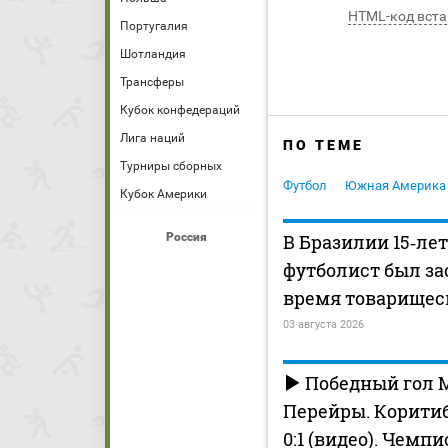
HTML-код вста
Португалия
Шотландия
Трансферы
Кубок конфедераций
Лига наций
ПО ТЕМЕ
Турниры сборных
Футбол
Южная Америка
Кубок Америки
Россия
В Бразилии 15‑ле
футболист был за
время товарищес
03 августа 2026
Победный гол 
Перейры. Коритиб
0:1 (видео). Чемп