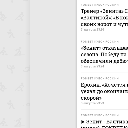
FONBET КУБОК РОССИИ
Тренер «Зенита» С
«Балтикой»: «В ко
своих ворот и чут
5 августа 23:26
FONBET КУБОК РОССИИ
«Зенит» отказыва
сезона. Победу на
обеспечили дебю
5 августа 23:24
FONBET КУБОК РОССИИ
Ерохин: «Хочется
уехал до окончан
скорой»
5 августа 23:23
FONBET КУБОК РОССИИ
Зенит - Балтик