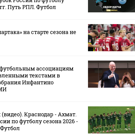
убок России по футболу
 гг. Путь РПЛ. Футбол
артака» на старте сезона не
 футбольным ассоциациям
овленными текстами в
збрания Инфантино
МИ
(видео). Краснодар - Ахмат.
ии по футболу сезона 2026 -
. Футбол