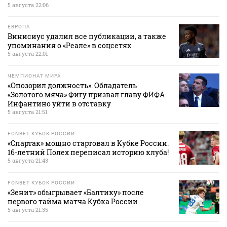
5 августа 22:06
ЕВРОПА
Винисиус удалил все публикации, а также
упоминания о «Реале» в соцсетях
5 августа 22:01
ЧЕМПИОНАТ МИРА
«Опозорил должность». Обладатель
«Золотого мяча» Фигу призвал главу ФИФА
Инфантино уйти в отставку
5 августа 21:51
FONBET КУБОК РОССИИ
«Спартак» мощно стартовал в Кубке России.
16-летний Полех переписал историю клуба!
5 августа 21:43
FONBET КУБОК РОССИИ
«Зенит» обыгрывает «Балтику» после
первого тайма матча Кубка России
5 августа 21:35