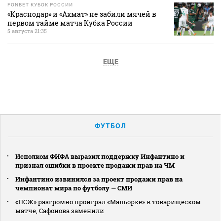
FONBET КУБОК РОССИИ
«Краснодар» и «Ахмат» не забили мячей в
первом тайме матча Кубка России
5 августа 21:35
ЕЩЕ
ФУТБОЛ
Исполком ФИФА выразил поддержку Инфантино и
признал ошибки в проекте продажи прав на ЧМ
Инфантино извинился за проект продажи прав на
чемпионат мира по футболу — СМИ
«ПСЖ» разгромно проиграл «Мальорке» в товарищеском
матче, Сафонова заменили