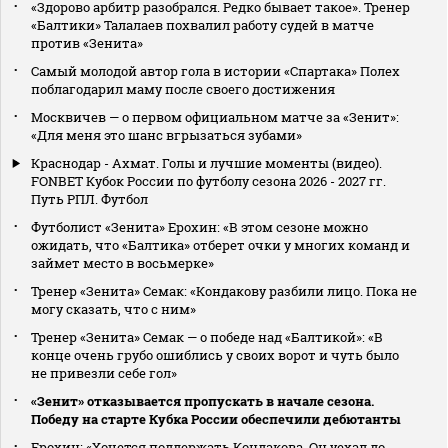
«Здорово арбитр разобрался. Редко бывает такое». Тренер
«Балтики» Талалаев похвалил работу судей в матче
против «Зенита»
Самый молодой автор гола в истории «Спартака» Полех
поблагодарил маму после своего достижения
Москвичев — о первом официальном матче за «Зенит»:
«Для меня это шанс вгрызаться зубами»
Краснодар - Ахмат. Голы и лучшие моменты (видео).
FONBET Кубок России по футболу сезона 2026 - 2027 гг.
Путь РПЛ. Футбол
Футболист «Зенита» Ерохин: «В этом сезоне можно
ожидать, что «Балтика» отберет очки у многих команд и
займет место в восьмерке»
Тренер «Зенита» Семак: «Кондакову разбили лицо. Пока не
могу сказать, что с ним»
Тренер «Зенита» Семак — о победе над «Балтикой»: «В
конце очень грубо ошиблись у своих ворот и чуть было
не привезли себе гол»
«Зенит» отказывается пропускать в начале сезона.
Победу на старте Кубка России обеспечили дебютанты
Ерохин: «Хочется поддержать Кондакова. Он уехал до