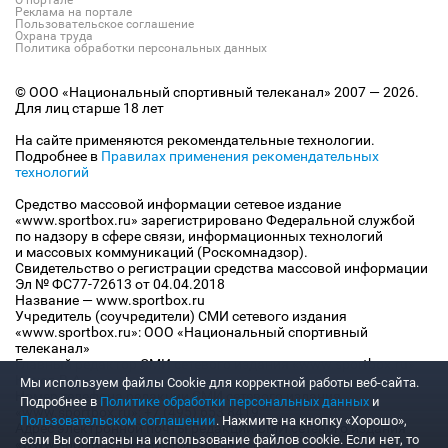
Реклама на портале
Пользовательское соглашение
Охрана труда
Политика обработки персональных данных
© ООО «Национальный спортивный телеканал» 2007 — 2026.
Для лиц старше 18 лет
На сайте применяются рекомендательные технологии.
Подробнее в
Правилах применения рекомендательных
технологий
Средство массовой информации сетевое издание
«www.sportbox.ru» зарегистрировано Федеральной службой
по надзору в сфере связи, информационных технологий
и массовых коммуникаций (Роскомнадзор).
Свидетельство о регистрации средства массовой информации
Эл № ФС77-72613 от 04.04.2018
Название — www.sportbox.ru
Учредитель (соучредители) СМИ сетевого издания
«www.sportbox.ru»: ООО «Национальный спортивный
телеканал»
Главный редактор СМИ сетевого издания «www.sportbox.ru»:
Конов В.А.
Мы используем файлы Сookie для корректной работы веб-сайта.
Номер телефона редакции СМИ сетевого издания
Подробнее в
Политике обработки персональных данных
и
«www.sportbox.ru»: +7 (495) 653 8419
Пользовательском соглашении
. Нажмите на кнопку «Хорошо»,
Адрес электронной почты редакции СМИ сетевого издания
если Вы согласны на использование файлов cookie. Если нет, то
«www.sportbox.ru»: editor@sportbox.ru