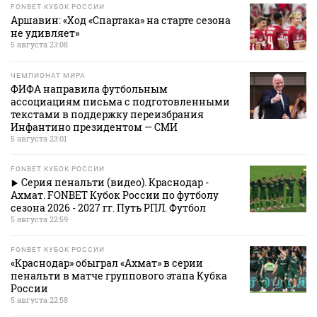
FONBET КУБОК РОССИИ
Аршавин: «Ход «Спартака» на старте сезона
не удивляет»
5 августа 23:08
ЧЕМПИОНАТ МИРА
ФИФА направила футбольным
ассоциациям письма с подготовленными
текстами в поддержку переизбрания
Инфантино президентом — СМИ
5 августа 23:01
FONBET КУБОК РОССИИ
Серия пенальти (видео). Краснодар -
Ахмат. FONBET Кубок России по футболу
сезона 2026 - 2027 гг. Путь РПЛ. Футбол
5 августа 22:59
FONBET КУБОК РОССИИ
«Краснодар» обыграл «Ахмат» в серии
пенальти в матче группового этапа Кубка
России
5 августа 22:58