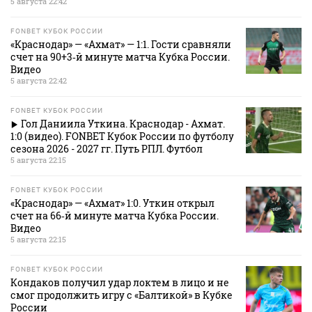
5 августа 22:42
FONBET КУБОК РОССИИ
«Краснодар» — «Ахмат» — 1:1. Гости сравняли
счет на 90+3‑й минуте матча Кубка России.
Видео
5 августа 22:42
FONBET КУБОК РОССИИ
Гол Даниила Уткина. Краснодар - Ахмат.
1:0 (видео). FONBET Кубок России по футболу
сезона 2026 - 2027 гг. Путь РПЛ. Футбол
5 августа 22:15
FONBET КУБОК РОССИИ
«Краснодар» — «Ахмат» 1:0. Уткин открыл
счет на 66‑й минуте матча Кубка России.
Видео
5 августа 22:15
FONBET КУБОК РОССИИ
Кондаков получил удар локтем в лицо и не
смог продолжить игру с «Балтикой» в Кубке
России