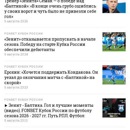
Тренер «Зенита» Семак — о победе над
«Балтикой»: «В конце очень грубо ошиблись
у своих ворот и чуть было не привезли себе
гол»
5 августа 23:26
FONBET КУБОК РОССИИ
«Зенит» отказывается пропускать в начале
сезона. Победу на старте Кубка России
обеспечили дебютанты
5 августа 23:24
FONBET КУБОК РОССИИ
Ерохин: «Хочется поддержать Кондакова. Он
уехал до окончания матча с «Балтикой» на
скорой»
5 августа 23:23
FONBET КУБОК РОССИИ
Зенит - Балтика. Гол и лучшие моменты
(видео). FONBET Кубок России по футболу
сезона 2026 - 2027 гг. Путь РПЛ. Футбол
5 августа 23:13