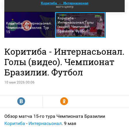
Коритиба
-
Интернасионал
матч-центр
Коритиба -
Интернасьонал. Голы
Коритиба - Интернасьонал.
(видео). Чемпионат
Чемпионат Бразилии. Тур
Бразилии. Футбол
15
Коритиба - Интернасьонал.
Голы (видео). Чемпионат
Бразилии. Футбол
10 мая 2026 00:06
R
Y
Обзор матча 15-го тура Чемпионата Бразилии
Коритиба
-
Интернасьонал
. 9 мая