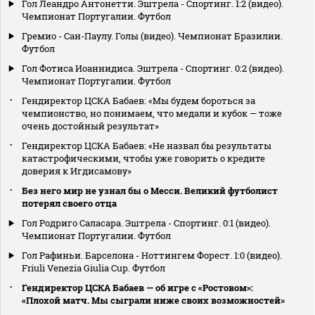
Гол Леандро Антонетти. Эштрела - Спортинг. 1:2 (видео).
Чемпионат Португалии. Футбол
Гремио - Сан-Паулу. Голы (видео). Чемпионат Бразилии.
Футбол
Гол Фотиса Иоаннидиса. Эштрела - Спортинг. 0:2 (видео).
Чемпионат Португалии. Футбол
Гендиректор ЦСКА Бабаев: «Мы будем бороться за
чемпионство, но понимаем, что медали и кубок — тоже
очень достойный результат»
Гендиректор ЦСКА Бабаев: «Не назвал бы результаты
катастрофическими, чтобы уже говорить о кредите
доверия к Игдисамову»
Без него мир не узнал бы о Месси. Великий футболист
потерял своего отца
Гол Родриго Саласара. Эштрела - Спортинг. 0:1 (видео).
Чемпионат Португалии. Футбол
Гол Рафиньи. Барселона - Ноттингем Форест. 1:0 (видео).
Friuli Venezia Giulia Cup. Футбол
Гендиректор ЦСКА Бабаев — об игре с «Ростовом»:
«Плохой матч. Мы сыграли ниже своих возможностей»