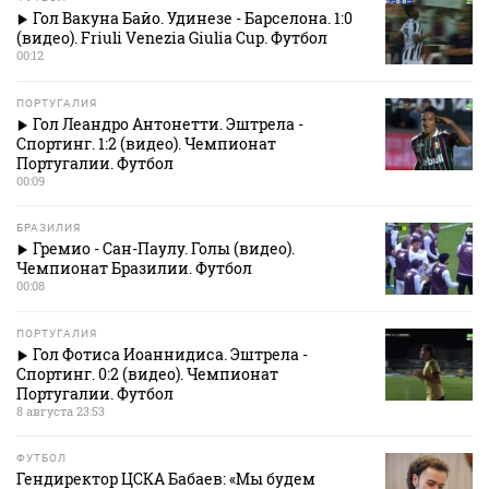
Гол Вакуна Байо. Удинезе - Барселона. 1:0
(видео). Friuli Venezia Giulia Cup. Футбол
00:12
ПОРТУГАЛИЯ
Гол Леандро Антонетти. Эштрела -
Спортинг. 1:2 (видео). Чемпионат
Португалии. Футбол
00:09
БРАЗИЛИЯ
Гремио - Сан-Паулу. Голы (видео).
Чемпионат Бразилии. Футбол
00:08
ПОРТУГАЛИЯ
Гол Фотиса Иоаннидиса. Эштрела -
Спортинг. 0:2 (видео). Чемпионат
Португалии. Футбол
8 августа 23:53
ФУТБОЛ
Гендиректор ЦСКА Бабаев: «Мы будем