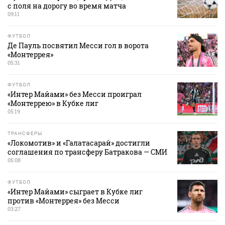
с поля на дорогу во время матча
09:11
ФУТБОЛ
Де Пауль посвятил Месси гол в ворота
«Монтеррея»
05:31
ФУТБОЛ
«Интер Майами» без Месси проиграл
«Монтеррею» в Кубке лиг
05:19
ТРАНСФЕРЫ
«Локомотив» и «Галатасарай» достигли
соглашения по трансферу Батракова — СМИ
05:08
ФУТБОЛ
«Интер Майами» сыграет в Кубке лиг
против «Монтеррея» без Месси
03:27