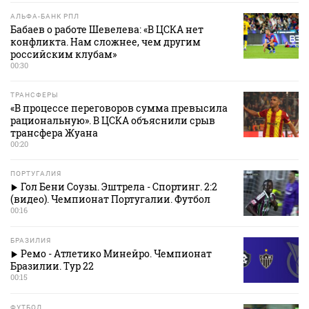
АЛЬФА-БАНК РПЛ
Бабаев о работе Шевелева: «В ЦСКА нет
конфликта. Нам сложнее, чем другим
российским клубам»
00:30
ТРАНСФЕРЫ
«В процессе переговоров сумма превысила
рациональную». В ЦСКА объяснили срыв
трансфера Жуана
00:20
ПОРТУГАЛИЯ
Гол Бени Соузы. Эштрела - Спортинг. 2:2
(видео). Чемпионат Португалии. Футбол
00:16
БРАЗИЛИЯ
Ремо - Атлетико Минейро. Чемпионат
Бразилии. Тур 22
00:15
ФУТБОЛ