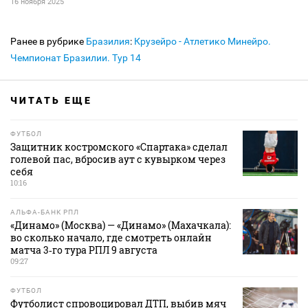
16 ноября 2025
Ранее в рубрике
Бразилия
:
Крузейро - Атлетико Минейро.
Чемпионат Бразилии. Тур 14
ЧИТАТЬ ЕЩЕ
ФУТБОЛ
Защитник костромского «Спартака» сделал
голевой пас, вбросив аут с кувырком через
себя
10:16
АЛЬФА-БАНК РПЛ
«Динамо» (Москва) — «Динамо» (Махачкала):
во сколько начало, где смотреть онлайн
матча 3‑го тура РПЛ 9 августа
09:27
ФУТБОЛ
Футболист спровоцировал ДТП, выбив мяч