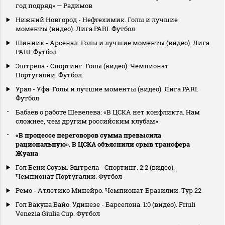
год подряд» — Радимов
Нижний Новгород - Нефтехимик. Голы и лучшие
моменты (видео). Лига PARI. Футбол
Шинник - Арсенал. Голы и лучшие моменты (видео). Лига
PARI. Футбол
Эштрела - Спортинг. Голы (видео). Чемпионат
Португалии. Футбол
Урал - Уфа. Голы и лучшие моменты (видео). Лига PARI.
Футбол
Бабаев о работе Шевелева: «В ЦСКА нет конфликта. Нам
сложнее, чем другим российским клубам»
«В процессе переговоров сумма превысила
рациональную». В ЦСКА объяснили срыв трансфера
Жуана
Гол Бени Соузы. Эштрела - Спортинг. 2:2 (видео).
Чемпионат Португалии. Футбол
Ремо - Атлетико Минейро. Чемпионат Бразилии. Тур 22
Гол Вакуна Байо. Удинезе - Барселона. 1:0 (видео). Friuli
Venezia Giulia Cup. Футбол