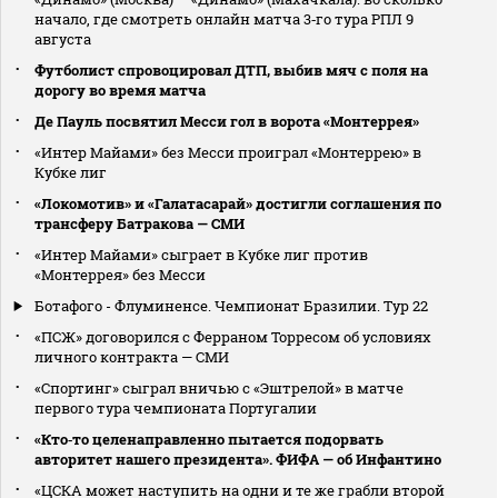
начало, где смотреть онлайн матча 3‑го тура РПЛ 9
августа
Футболист спровоцировал ДТП, выбив мяч с поля на
дорогу во время матча
Де Пауль посвятил Месси гол в ворота «Монтеррея»
«Интер Майами» без Месси проиграл «Монтеррею» в
Кубке лиг
«Локомотив» и «Галатасарай» достигли соглашения по
трансферу Батракова — СМИ
«Интер Майами» сыграет в Кубке лиг против
«Монтеррея» без Месси
Ботафого - Флуминенсе. Чемпионат Бразилии. Тур 22
«ПСЖ» договорился с Ферраном Торресом об условиях
личного контракта — СМИ
«Спортинг» сыграл вничью с «Эштрелой» в матче
первого тура чемпионата Португалии
«Кто‑то целенаправленно пытается подорвать
авторитет нашего президента». ФИФА — об Инфантино
«ЦСКА может наступить на одни и те же грабли второй