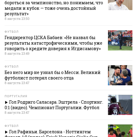
бороться за чемпионство, но понимаем, что
медали и кубок — тоже очень достойный
результат»
8 августа 23:50
ФУТБОЛ
Гендиректор ЦСКА Бабаев: «Не назвал бы
результаты катастрофическими, чтобы уже
говорить о кредите доверия к Игдисамову»
8 августа 23:49
ФУТБОЛ
Без него мир не узнал бы о Месси. Великий
футболист потерял своего отца
8 августа 23:47
ПОРТУГАЛИЯ
Гол Родриго Саласара. Эштрела - Спортинг.
0:1 (видео). Чемпионат Португалии. Футбол
8 августа 23:47
ФУТБОЛ
Гол Рафиньи. Барселона - Ноттингем