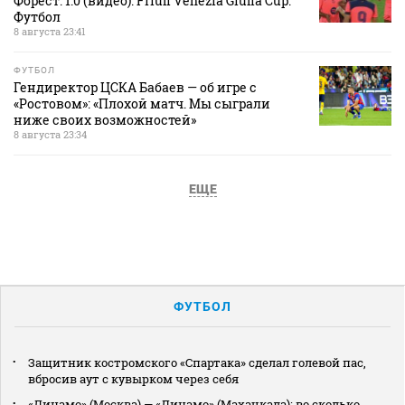
Форест. 1:0 (видео). Friuli Venezia Giulia Cup.
Футбол
8 августа 23:41
ФУТБОЛ
Гендиректор ЦСКА Бабаев — об игре с
«Ростовом»: «Плохой матч. Мы сыграли
ниже своих возможностей»
8 августа 23:34
ЕЩЕ
ФУТБОЛ
Защитник костромского «Спартака» сделал голевой пас,
вбросив аут с кувырком через себя
«Динамо» (Москва) — «Динамо» (Махачкала): во сколько