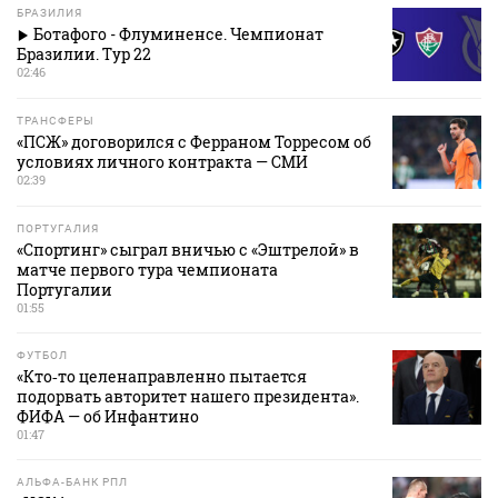
БРАЗИЛИЯ
Ботафого - Флуминенсе. Чемпионат
Бразилии. Тур 22
02:46
ТРАНСФЕРЫ
«ПСЖ» договорился с Ферраном Торресом об
условиях личного контракта — СМИ
02:39
ПОРТУГАЛИЯ
«Спортинг» сыграл вничью с «Эштрелой» в
матче первого тура чемпионата
Португалии
01:55
ФУТБОЛ
«Кто‑то целенаправленно пытается
подорвать авторитет нашего президента».
ФИФА — об Инфантино
01:47
АЛЬФА-БАНК РПЛ