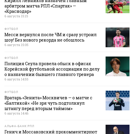
Кирилл Левников назначен главным
арбитром матча РПЛ «Спартак» —
«Краснодар»
6 августа 15:15
ФУТБОЛ
Месси вернулся после ЧМ и сразу устроил
шоу! Без нового рекорда не обошлось
6 августа 15:05
ФУТБОЛ
Полиция Сеула провела обыск в офисах
Корейской футбольной ассоциации по делу
о назначении бывшего главного тренера
6 августа 14:55
ФУТБОЛ
Вратарь «Зенита» Москвичев — о матче с
«Балтикой»: «Не зря чуть подтолкнул
штангу перед вторым таймом»
6 августа 14:46
АЛЬФА-БАНК РПЛ
Генич и Моссаковский прокомментируют