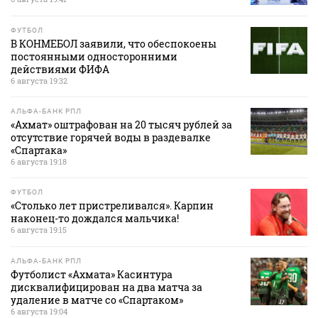
ФУТБОЛ
В КОНМЕБОЛ заявили, что обеспокоены
постоянными односторонними
действиями ФИФА
6 августа 19:32
АЛЬФА-БАНК РПЛ
«Ахмат» оштрафован на 20 тысяч рублей за
отсутствие горячей воды в раздевалке
«Спартака»
6 августа 19:18
ФУТБОЛ
«Столько лет пристреливался». Карпин
наконец-то дождался мальчика!
6 августа 19:15
АЛЬФА-БАНК РПЛ
Футболист «Ахмата» Касинтура
дисквалифицирован на два матча за
удаление в матче со «Спартаком»
6 августа 19:04