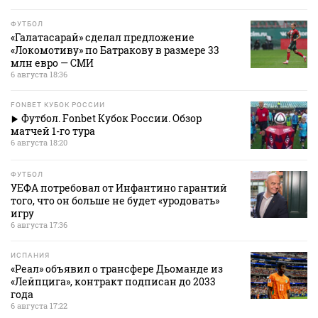
ФУТБОЛ
«Галатасарай» сделал предложение
«Локомотиву» по Батракову в размере 33
млн евро — СМИ
6 августа 18:36
FONBET КУБОК РОССИИ
Футбол. Fonbet Кубок России. Обзор
матчей 1-го тура
6 августа 18:20
ФУТБОЛ
УЕФА потребовал от Инфантино гарантий
того, что он больше не будет «уродовать»
игру
6 августа 17:36
ИСПАНИЯ
«Реал» объявил о трансфере Дьоманде из
«Лейпцига», контракт подписан до 2033
года
6 августа 17:22