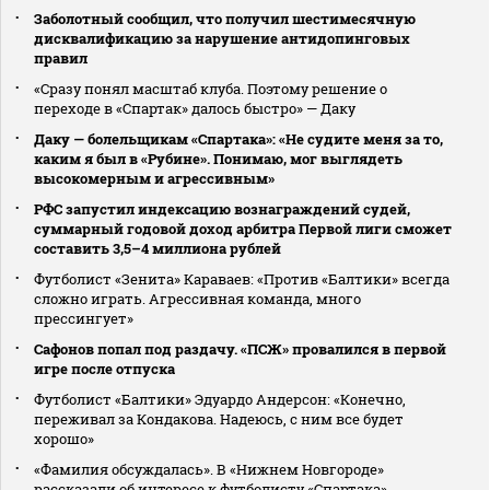
Заболотный сообщил, что получил шестимесячную
дисквалификацию за нарушение антидопинговых
правил
«Сразу понял масштаб клуба. Поэтому решение о
переходе в «Спартак» далось быстро» — Даку
Даку — болельщикам «Спартака»: «Не судите меня за то,
каким я был в «Рубине». Понимаю, мог выглядеть
высокомерным и агрессивным»
РФС запустил индексацию вознаграждений судей,
суммарный годовой доход арбитра Первой лиги сможет
составить 3,5–4 миллиона рублей
Футболист «Зенита» Караваев: «Против «Балтики» всегда
сложно играть. Агрессивная команда, много
прессингует»
Сафонов попал под раздачу. «ПСЖ» провалился в первой
игре после отпуска
Футболист «Балтики» Эдуардо Андерсон: «Конечно,
переживал за Кондакова. Надеюсь, с ним все будет
хорошо»
«Фамилия обсуждалась». В «Нижнем Новгороде»
рассказали об интересе к футболисту «Спартака»