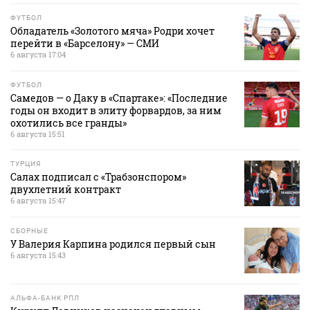
ФУТБОЛ
Обладатель «Золотого мяча» Родри хочет
перейти в «Барселону» — СМИ
6 августа 17:04
ФУТБОЛ
Самедов — о Даку в «Спартаке»: «Последние
годы он входит в элиту форвардов, за ним
охотились все гранды»
6 августа 15:51
ТУРЦИЯ
Салах подписал с «Трабзонспором»
двухлетний контракт
6 августа 15:47
СБОРНЫЕ
У Валерия Карпина родился первый сын
6 августа 15:43
АЛЬФА-БАНК РПЛ