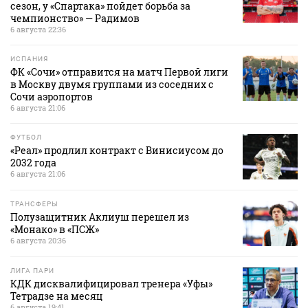
сезон, у «Спартака» пойдет борьба за
чемпионство» — Радимов
6 августа 22:36
ИСПАНИЯ
ФК «Сочи» отправится на матч Первой лиги
в Москву двумя группами из соседних с
Сочи аэропортов
6 августа 21:06
ФУТБОЛ
«Реал» продлил контракт с Винисиусом до
2032 года
6 августа 21:06
ТРАНСФЕРЫ
Полузащитник Аклиуш перешел из
«Монако» в «ПСЖ»
6 августа 20:36
ЛИГА ПАРИ
КДК дисквалифицировал тренера «Уфы»
Тетрадзе на месяц
6 августа 19:41