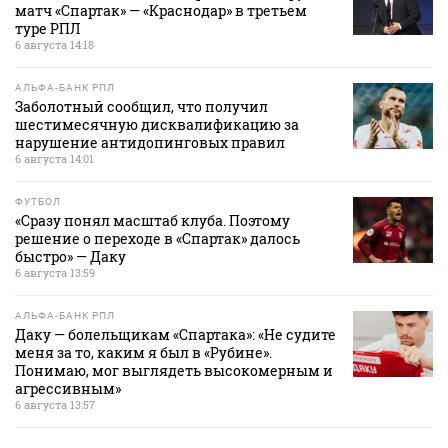
матч «Спартак» — «Краснодар» в третьем
туре РПЛ
6 августа 14:18
АЛЬФА-БАНК РПЛ
Заболотный сообщил, что получил
шестимесячную дисквалификацию за
нарушение антидопинговых правил
6 августа 14:01
ФУТБОЛ
«Сразу понял масштаб клуба. Поэтому
решение о переходе в «Спартак» далось
быстро» — Даку
6 августа 13:59
АЛЬФА-БАНК РПЛ
Даку — болельщикам «Спартака»: «Не судите
меня за то, каким я был в «Рубине».
Понимаю, мог выглядеть высокомерным и
агрессивным»
6 августа 13:57