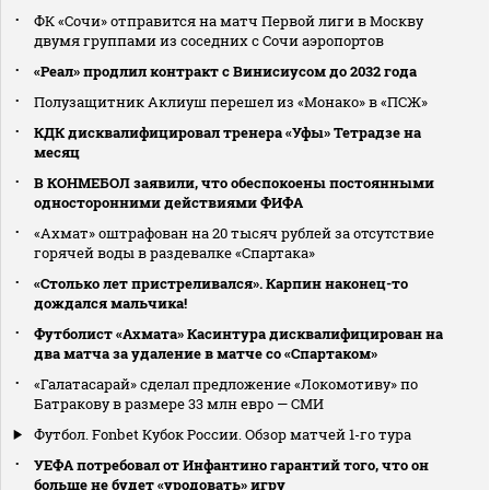
ФК «Сочи» отправится на матч Первой лиги в Москву
двумя группами из соседних с Сочи аэропортов
«Реал» продлил контракт с Винисиусом до 2032 года
Полузащитник Аклиуш перешел из «Монако» в «ПСЖ»
КДК дисквалифицировал тренера «Уфы» Тетрадзе на
месяц
В КОНМЕБОЛ заявили, что обеспокоены постоянными
односторонними действиями ФИФА
«Ахмат» оштрафован на 20 тысяч рублей за отсутствие
горячей воды в раздевалке «Спартака»
«Столько лет пристреливался». Карпин наконец-то
дождался мальчика!
Футболист «Ахмата» Касинтура дисквалифицирован на
два матча за удаление в матче со «Спартаком»
«Галатасарай» сделал предложение «Локомотиву» по
Батракову в размере 33 млн евро — СМИ
Футбол. Fonbet Кубок России. Обзор матчей 1-го тура
УЕФА потребовал от Инфантино гарантий того, что он
больше не будет «уродовать» игру