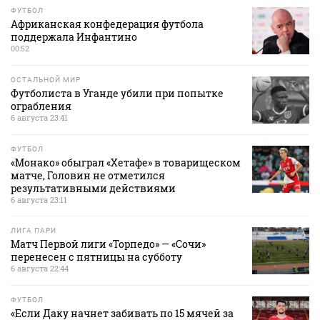
ФУТБОЛ
Африканская конфедерация футбола
поддержала Инфантино
00:52
ОСТАЛЬНОЙ МИР
Футболиста в Уганде убили при попытке
ограбления
6 августа 23:41
ФУТБОЛ
«Монако» обыграл «Хетафе» в товарищеском
матче, Головин не отметился
результативными действиями
6 августа 23:11
ЛИГА ПАРИ
Матч Первой лиги «Торпедо» — «Сочи»
перенесен с пятницы на субботу
6 августа 22:44
ФУТБОЛ
«Если Даку начнет забивать по 15 мячей за