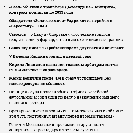
«Реал» объявил о трансфере Дьоманде из «Лейпцига»,
контракт подписан до 2033 года
Обладатель «Золотого мяча» Родри хочет перейти в
«Барселону» — СМИ
Самедов — о Даку в «Спартаке»: «Последние годы он
входит в элиту форвардов, за ним охотились все гранды»
Салах подписал с «Трабзонспором» двухлетний контракт
У Валерия Карпина родился первый сын
Кирилл Левников назначен главным арбитром матча
РПЛ «Спартак» — «Краснодар»
Месси вернулся после ЧМ и сразу устроил шоу! Без
нового рекорда не обошлось
Полиция Сеула провела обыск в офисах Корейской
футбольной ассоциации по делу о назначении бывшего
главного тренера
Вратарь «Зенита» Москвичев — о матче с «Балтикой»: «Не
зря чуть подтолкнул штангу перед вторым таймом»
Генич и Моссаковский прокомментируют матч
«Спартак» — «Краснодар» в третьем туре РПЛ