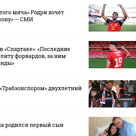
того мяча» Родри хочет
лону» — СМИ
в «Спартаке»: «Последние
элиту форвардов, за ним
анды»
 «Трабзонспором» двухлетний
на родился первый сын