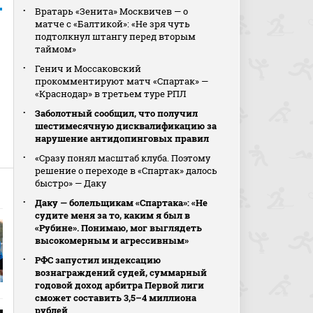
Вратарь «Зенита» Москвичев — о
матче с «Балтикой»: «Не зря чуть
подтолкнул штангу перед вторым
таймом»
Генич и Моссаковский
прокомментируют матч «Спартак» —
«Краснодар» в третьем туре РПЛ
Заболотный сообщил, что получил
шестимесячную дисквалификацию за
нарушение антидопинговых правил
«Сразу понял масштаб клуба. Поэтому
решение о переходе в «Спартак» далось
быстро» — Даку
Даку — болельщикам «Спартака»: «Не
судите меня за то, каким я был в
«Рубине». Понимаю, мог выглядеть
высокомерным и агрессивным»
РФС запустил индексацию
вознаграждений судей, суммарный
годовой доход арбитра Первой лиги
сможет составить 3,5–4 миллиона
рублей