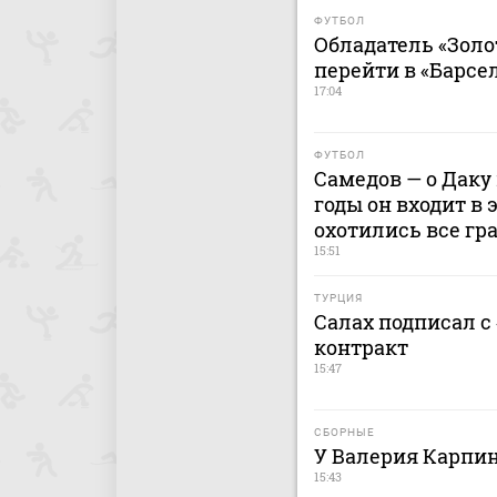
ФУТБОЛ
Обладатель «Золо
перейти в «Барсе
17:04
ФУТБОЛ
Самедов — о Даку 
годы он входит в 
охотились все гр
15:51
ТУРЦИЯ
Салах подписал с
контракт
15:47
СБОРНЫЕ
У Валерия Карпи
15:43