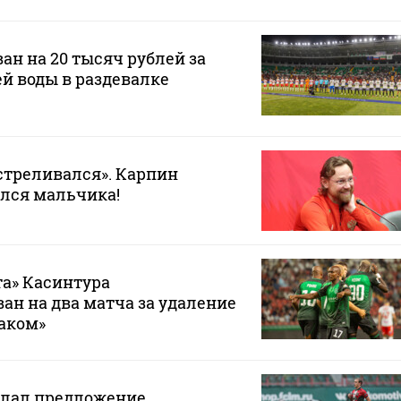
ан на 20 тысяч рублей за
ей воды в раздевалке
стреливался». Карпин
лся мальчика!
а» Касинтура
н на два матча за удаление
таком»
елал предложение