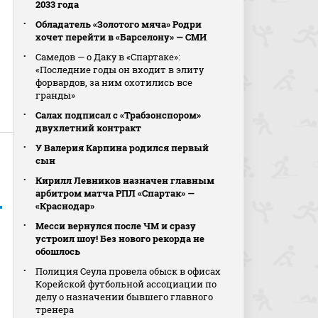
2033 года
Обладатель «Золотого мяча» Родри
хочет перейти в «Барселону» — СМИ
Самедов — о Даку в «Спартаке»:
«Последние годы он входит в элиту
форвардов, за ним охотились все
гранды»
Салах подписал с «Трабзонспором»
двухлетний контракт
У Валерия Карпина родился первый
сын
Кирилл Левников назначен главным
арбитром матча РПЛ «Спартак» —
«Краснодар»
Месси вернулся после ЧМ и сразу
устроил шоу! Без нового рекорда не
обошлось
Полиция Сеула провела обыск в офисах
Корейской футбольной ассоциации по
делу о назначении бывшего главного
тренера