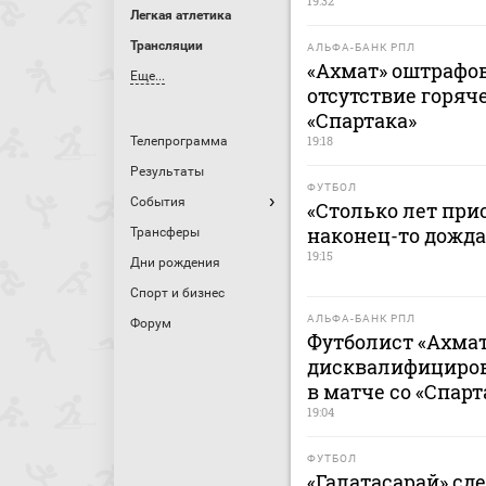
19:32
Легкая атлетика
Трансляции
АЛЬФА-БАНК РПЛ
«Ахмат» оштрафов
Еще...
отсутствие горяч
«Спартака»
19:18
Телепрограмма
Результаты
ФУТБОЛ
События
«Столько лет при
наконец-то дожда
Трансферы
19:15
Дни рождения
Спорт и бизнес
АЛЬФА-БАНК РПЛ
Форум
Футболист «Ахмат
дисквалифицирова
в матче со «Спар
19:04
ФУТБОЛ
«Галатасарай» сд