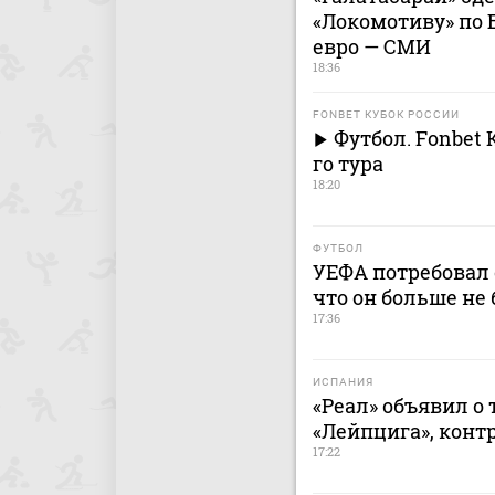
«Локомотиву» по 
евро — СМИ
18:36
FONBET КУБОК РОССИИ
Футбол. Fonbet 
го тура
18:20
ФУТБОЛ
УЕФА потребовал 
что он больше не 
17:36
ИСПАНИЯ
«Реал» объявил о
«Лейпцига», контр
17:22