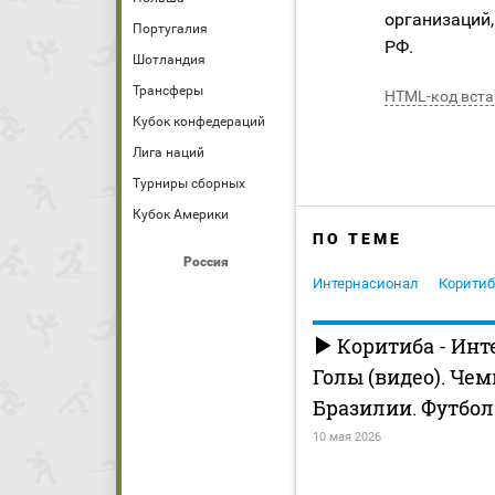
организаций,
Португалия
РФ.
Шотландия
Трансферы
HTML-код вста
Кубок конфедераций
Лига наций
Турниры сборных
Кубок Америки
ПО ТЕМЕ
Россия
Интернасионал
Коритиб
Коритиба - Инт
Голы (видео). Че
Бразилии. Футбол
10 мая 2026