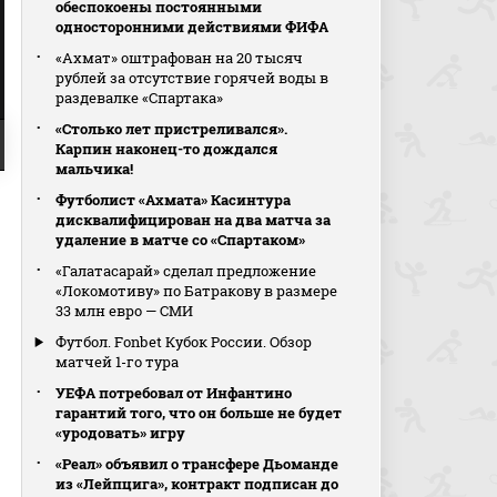
обеспокоены постоянными
односторонними действиями ФИФА
«Ахмат» оштрафован на 20 тысяч
рублей за отсутствие горячей воды в
раздевалке «Спартака»
«Столько лет пристреливался».
Карпин наконец-то дождался
мальчика!
Футболист «Ахмата» Касинтура
дисквалифицирован на два матча за
удаление в матче со «Спартаком»
«Галатасарай» сделал предложение
«Локомотиву» по Батракову в размере
33 млн евро — СМИ
Футбол. Fonbet Кубок России. Обзор
матчей 1-го тура
УЕФА потребовал от Инфантино
гарантий того, что он больше не будет
«уродовать» игру
«Реал» объявил о трансфере Дьоманде
из «Лейпцига», контракт подписан до