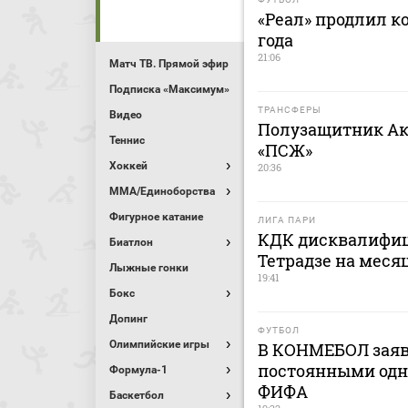
«Реал» продлил к
года
21:06
Матч ТВ. Прямой эфир
Подписка «Максимум»
ТРАНСФЕРЫ
Видео
Полузащитник Ак
Теннис
«ПСЖ»
Хоккей
20:36
MMA/Единоборства
Фигурное катание
ЛИГА ПАРИ
КДК дисквалифиц
Биатлон
Тетрадзе на меся
Лыжные гонки
19:41
Бокс
Допинг
ФУТБОЛ
Олимпийские игры
В КОНМЕБОЛ заяв
постоянными одн
Формула-1
ФИФА
Баскетбол