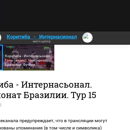
Коритиба
-
Интернасионал
матч-центр
Коритиба - Интернасьонал.
Голы (видео). Чемпионат
Бразилии. Футбол
иба - Интернасьонал.
нат Бразилии. Тур 15
0
еканала предупреждает, что в трансляции могут
зованы упоминания (в том числе и символика)