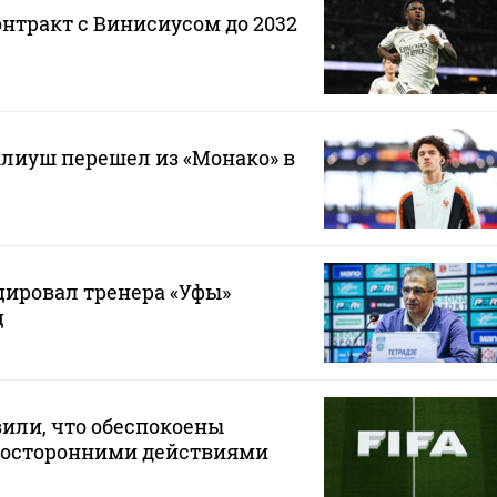
онтракт с Винисиусом до 2032
лиуш перешел из «Монако» в
ировал тренера «Уфы»
ц
или, что обеспокоены
осторонними действиями