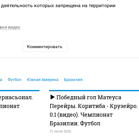
 деятельность которых запрещена на территории
вки видео
Комментировать
а
Футбол
Южная Америка
Бразилия
ернасьонал.
Победный гол Матеуса
мпионат
Перейры. Коритиба - Крузейро.
0:1 (видео). Чемпионат
Бразилии. Футбол
31 июля 2026