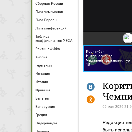
Сборная России
Лига чемпионов
Лига Европы
Лига конференций
Таблица
коэффициентов УЕФА
Рейтинг ФИФА
Коритиба -
Интернасьонал.
Англия
Чемпионат Бразилии. Тур
15
Германия
Испания
Италия
Корит
R
Франция
Чемпио
Y
Бельгия
Белоруссия
09 мая 2026 21:5
Греция
Редакция тел
Нидерланды
быть исполь
Польша