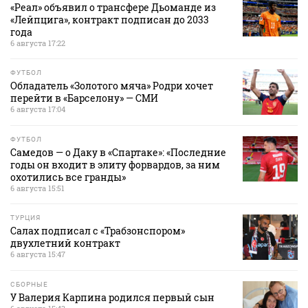
«Реал» объявил о трансфере Дьоманде из
«Лейпцига», контракт подписан до 2033
года
6 августа 17:22
ФУТБОЛ
Обладатель «Золотого мяча» Родри хочет
перейти в «Барселону» — СМИ
6 августа 17:04
ФУТБОЛ
Самедов — о Даку в «Спартаке»: «Последние
годы он входит в элиту форвардов, за ним
охотились все гранды»
6 августа 15:51
ТУРЦИЯ
Салах подписал с «Трабзонспором»
двухлетний контракт
6 августа 15:47
СБОРНЫЕ
У Валерия Карпина родился первый сын