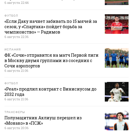
6 августа 22:44
ФУТБОЛ
«Если Даку начнет забивать по 15 мячей за
сезон, у «Спартака» пойдет борьба за
чемпионство» — Радимов
6 августа 22:36
ИСПАНИЯ
ФК «Сочи» отправится на матч Первой лиги
в Москву двумя группами из соседних с
Сочи аэропортов
6 августа 21:06
ФУТБОЛ
«Реал» продлил контракт с Винисиусом до
2032 года
6 августа 21:06
ТРАНСФЕРЫ
Полузащитник Аклиуш перешел из
«Монако» в «ПСЖ»
6 августа 20:36