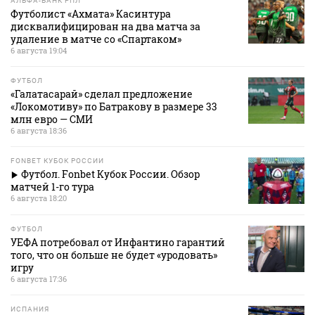
АЛЬФА-БАНК РПЛ
Футболист «Ахмата» Касинтура
дисквалифицирован на два матча за
удаление в матче со «Спартаком»
6 августа 19:04
ФУТБОЛ
«Галатасарай» сделал предложение
«Локомотиву» по Батракову в размере 33
млн евро — СМИ
6 августа 18:36
FONBET КУБОК РОССИИ
Футбол. Fonbet Кубок России. Обзор
матчей 1-го тура
6 августа 18:20
ФУТБОЛ
УЕФА потребовал от Инфантино гарантий
того, что он больше не будет «уродовать»
игру
6 августа 17:36
ИСПАНИЯ