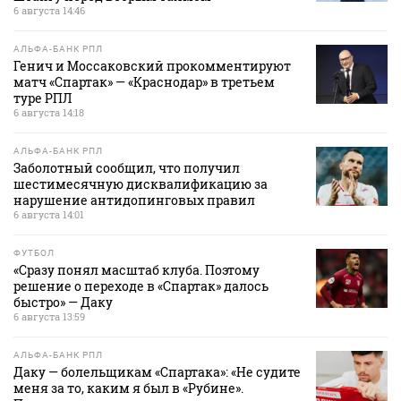
6 августа 14:46
АЛЬФА-БАНК РПЛ
Генич и Моссаковский прокомментируют
матч «Спартак» — «Краснодар» в третьем
туре РПЛ
6 августа 14:18
АЛЬФА-БАНК РПЛ
Заболотный сообщил, что получил
шестимесячную дисквалификацию за
нарушение антидопинговых правил
6 августа 14:01
ФУТБОЛ
«Сразу понял масштаб клуба. Поэтому
решение о переходе в «Спартак» далось
быстро» — Даку
6 августа 13:59
АЛЬФА-БАНК РПЛ
Даку — болельщикам «Спартака»: «Не судите
меня за то, каким я был в «Рубине».