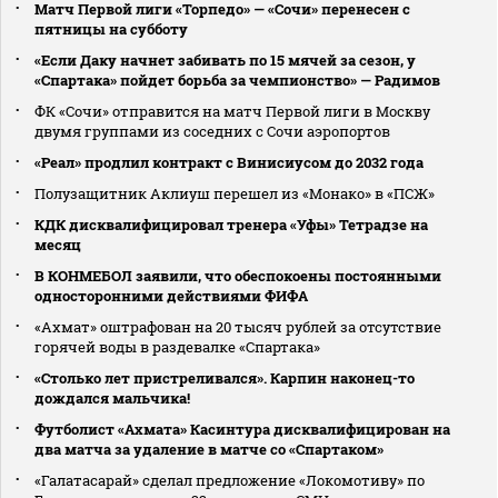
Матч Первой лиги «Торпедо» — «Сочи» перенесен с
пятницы на субботу
«Если Даку начнет забивать по 15 мячей за сезон, у
«Спартака» пойдет борьба за чемпионство» — Радимов
ФК «Сочи» отправится на матч Первой лиги в Москву
двумя группами из соседних с Сочи аэропортов
«Реал» продлил контракт с Винисиусом до 2032 года
Полузащитник Аклиуш перешел из «Монако» в «ПСЖ»
КДК дисквалифицировал тренера «Уфы» Тетрадзе на
месяц
В КОНМЕБОЛ заявили, что обеспокоены постоянными
односторонними действиями ФИФА
«Ахмат» оштрафован на 20 тысяч рублей за отсутствие
горячей воды в раздевалке «Спартака»
«Столько лет пристреливался». Карпин наконец-то
дождался мальчика!
Футболист «Ахмата» Касинтура дисквалифицирован на
два матча за удаление в матче со «Спартаком»
«Галатасарай» сделал предложение «Локомотиву» по