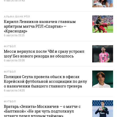
6 августа 15:43
АЛЬФА-БАНК РПЛ
Кирилл Левников назначен главным
арбитром матча РПЛ «Спартак» —
«Краснодар»
6 августа 15:15
ФУТБОЛ
Месси вернулся после ЧМ и сразу устроил
шоу! Без нового рекорда не обошлось
6 августа 15:05
ФУТБОЛ
Полиция Сеула провела обыск в офисах
Корейской футбольной ассоциации по делу
о назначении бывшего главного тренера
6 августа 14:55
ФУТБОЛ
Вратарь «Зенита» Москвичев — о матче с
«Балтикой»: «Не зря чуть подтолкнул
штангу перед вторым таймом»