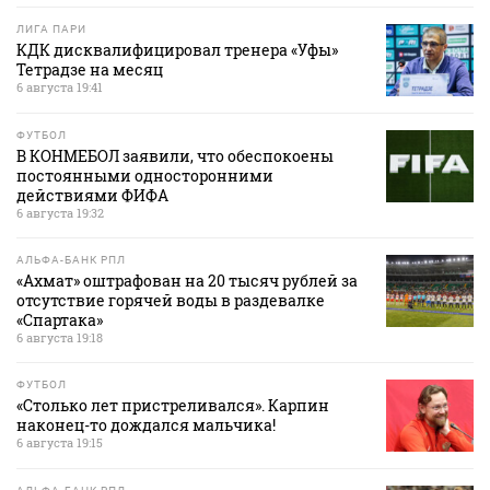
ЛИГА ПАРИ
КДК дисквалифицировал тренера «Уфы»
Тетрадзе на месяц
6 августа 19:41
ФУТБОЛ
В КОНМЕБОЛ заявили, что обеспокоены
постоянными односторонними
действиями ФИФА
6 августа 19:32
АЛЬФА-БАНК РПЛ
«Ахмат» оштрафован на 20 тысяч рублей за
отсутствие горячей воды в раздевалке
«Спартака»
6 августа 19:18
ФУТБОЛ
«Столько лет пристреливался». Карпин
наконец-то дождался мальчика!
6 августа 19:15