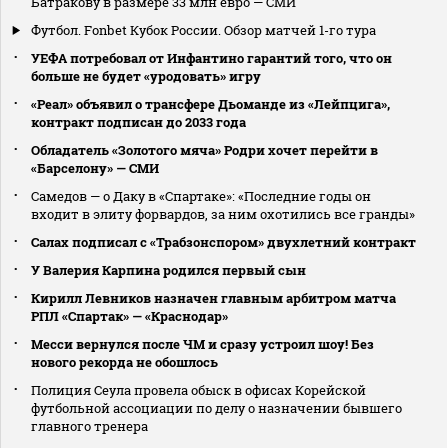
Батракову в размере 33 млн евро — СМИ
Футбол. Fonbet Кубок России. Обзор матчей 1-го тура
УЕФА потребовал от Инфантино гарантий того, что он
больше не будет «уродовать» игру
«Реал» объявил о трансфере Дьоманде из «Лейпцига»,
контракт подписан до 2033 года
Обладатель «Золотого мяча» Родри хочет перейти в
«Барселону» — СМИ
Самедов — о Даку в «Спартаке»: «Последние годы он
входит в элиту форвардов, за ним охотились все гранды»
Салах подписал с «Трабзонспором» двухлетний контракт
У Валерия Карпина родился первый сын
Кирилл Левников назначен главным арбитром матча
РПЛ «Спартак» — «Краснодар»
Месси вернулся после ЧМ и сразу устроил шоу! Без
нового рекорда не обошлось
Полиция Сеула провела обыск в офисах Корейской
футбольной ассоциации по делу о назначении бывшего
главного тренера