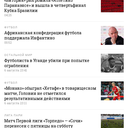
«Витория» разгромила «Атлетико
Паранаэнсе» и вышла в четвертьфинал
Кубка Бразилии
04:25
ФУТБОЛ
Африканская конфедерация футбола
поддержала Инфантино
00:52
ОСТАЛЬНОЙ МИР
Футболиста в Уганде убили при попытке
ограбления
6 августа 23:41
ФУТБОЛ
«Монако» обыграл «Хетафе» в товарищеском
матче, Головин не отметился
результативными действиями
6 августа 23:11
ЛИГА ПАРИ
Матч Первой лиги «Торпедо» — «Сочи»
перенесен с пятницы на субботу