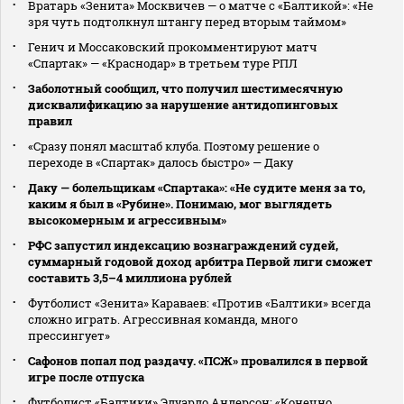
Вратарь «Зенита» Москвичев — о матче с «Балтикой»: «Не
зря чуть подтолкнул штангу перед вторым таймом»
Генич и Моссаковский прокомментируют матч
«Спартак» — «Краснодар» в третьем туре РПЛ
Заболотный сообщил, что получил шестимесячную
дисквалификацию за нарушение антидопинговых
правил
«Сразу понял масштаб клуба. Поэтому решение о
переходе в «Спартак» далось быстро» — Даку
Даку — болельщикам «Спартака»: «Не судите меня за то,
каким я был в «Рубине». Понимаю, мог выглядеть
высокомерным и агрессивным»
РФС запустил индексацию вознаграждений судей,
суммарный годовой доход арбитра Первой лиги сможет
составить 3,5–4 миллиона рублей
Футболист «Зенита» Караваев: «Против «Балтики» всегда
сложно играть. Агрессивная команда, много
прессингует»
Сафонов попал под раздачу. «ПСЖ» провалился в первой
игре после отпуска
Футболист «Балтики» Эдуардо Андерсон: «Конечно,