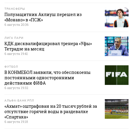
ТРАНСФЕРЫ
Полузащитник Аклиуш перешел из
«Монако» в «ПСЖ»
6 августа 20:36
ЛИГА ПАРИ
КДК дисквалифицировал тренера «Уфы»
Тетрадзе на месяц
6 августа 19:41
ФУТБОЛ
В КОНМЕБОЛ заявили, что обеспокоены
постоянными односторонними
действиями ФИФА
6 августа 19:32
АЛЬФА-БАНК РПЛ
«Ахмат» оштрафован на 20 тысяч рублей за
отсутствие горячей воды в раздевалке
«Спартака»
6 августа 19:18