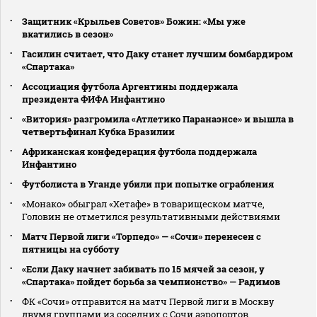
Защитник «Крыльев Советов» Божин: «Мы уже
вкатились в сезон»
Гасилин считает, что Даку станет лучшим бомбардиром
«Спартака»
Ассоциация футбола Аргентины поддержала
президента ФИФА Инфантино
«Витория» разгромила «Атлетико Паранаэнсе» и вышла в
четвертьфинал Кубка Бразилии
Африканская конфедерация футбола поддержала
Инфантино
Футболиста в Уганде убили при попытке ограбления
«Монако» обыграл «Хетафе» в товарищеском матче,
Головин не отметился результативными действиями
Матч Первой лиги «Торпедо» — «Сочи» перенесен с
пятницы на субботу
«Если Даку начнет забивать по 15 мячей за сезон, у
«Спартака» пойдет борьба за чемпионство» — Радимов
ФК «Сочи» отправится на матч Первой лиги в Москву
двумя группами из соседних с Сочи аэропортов