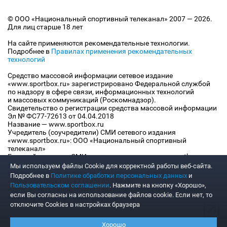
© ООО «Национальный спортивный телеканал» 2007 — 2026.
Для лиц старше 18 лет
На сайте применяются рекомендательные технологии.
Подробнее в
Правилах применения рекомендательных
технологий
Средство массовой информации сетевое издание
«www.sportbox.ru» зарегистрировано Федеральной службой
по надзору в сфере связи, информационных технологий
и массовых коммуникаций (Роскомнадзор).
Свидетельство о регистрации средства массовой информации
Эл № ФС77-72613 от 04.04.2018
Название — www.sportbox.ru
Учредитель (соучредители) СМИ сетевого издания
«www.sportbox.ru»: ООО «Национальный спортивный
телеканал»
Главный редактор СМИ сетевого издания «www.sportbox.ru»:
Конов В.А.
Мы используем файлы Сookie для корректной работы веб-сайта.
Номер телефона редакции СМИ сетевого издания
Подробнее в
Политике обработки персональных данных
и
«www.sportbox.ru»: +7 (495) 653 8419
Пользовательском соглашении
. Нажмите на кнопку «Хорошо»,
Адрес электронной почты редакции СМИ сетевого издания
если Вы согласны на использование файлов cookie. Если нет, то
«www.sportbox.ru»: editor@sportbox.ru
отключите Cookies в настройках браузера
Хорошо