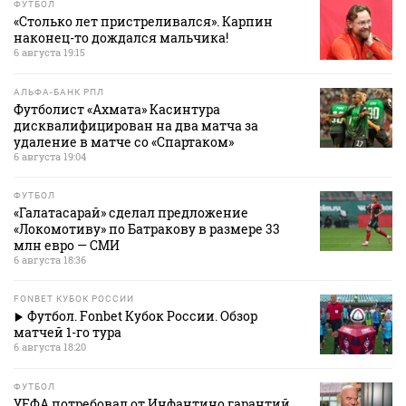
ФУТБОЛ
«Столько лет пристреливался». Карпин
наконец-то дождался мальчика!
6 августа 19:15
АЛЬФА-БАНК РПЛ
Футболист «Ахмата» Касинтура
дисквалифицирован на два матча за
удаление в матче со «Спартаком»
6 августа 19:04
ФУТБОЛ
«Галатасарай» сделал предложение
«Локомотиву» по Батракову в размере 33
млн евро — СМИ
6 августа 18:36
FONBET КУБОК РОССИИ
Футбол. Fonbet Кубок России. Обзор
матчей 1-го тура
6 августа 18:20
ФУТБОЛ
УЕФА потребовал от Инфантино гарантий