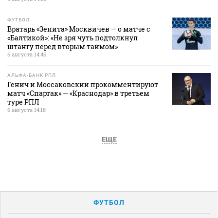
ФУТБОЛ
Вратарь «Зенита» Москвичев — о матче с
«Балтикой»: «Не зря чуть подтолкнул
штангу перед вторым таймом»
6 августа 14:46
АЛЬФА-БАНК РПЛ
Генич и Моссаковский прокомментируют
матч «Спартак» — «Краснодар» в третьем
туре РПЛ
6 августа 14:18
ЕЩЕ
ФУТБОЛ