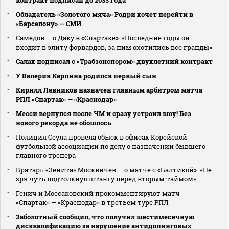
Обладатель «Золотого мяча» Родри хочет перейти в
«Барселону» — СМИ
Самедов — о Даку в «Спартаке»: «Последние годы он
входит в элиту форвардов, за ним охотились все гранды»
Салах подписал с «Трабзонспором» двухлетний контракт
У Валерия Карпина родился первый сын
Кирилл Левников назначен главным арбитром матча
РПЛ «Спартак» — «Краснодар»
Месси вернулся после ЧМ и сразу устроил шоу! Без
нового рекорда не обошлось
Полиция Сеула провела обыск в офисах Корейской
футбольной ассоциации по делу о назначении бывшего
главного тренера
Вратарь «Зенита» Москвичев — о матче с «Балтикой»: «Не
зря чуть подтолкнул штангу перед вторым таймом»
Генич и Моссаковский прокомментируют матч
«Спартак» — «Краснодар» в третьем туре РПЛ
Заболотный сообщил, что получил шестимесячную
дисквалификацию за нарушение антидопинговых