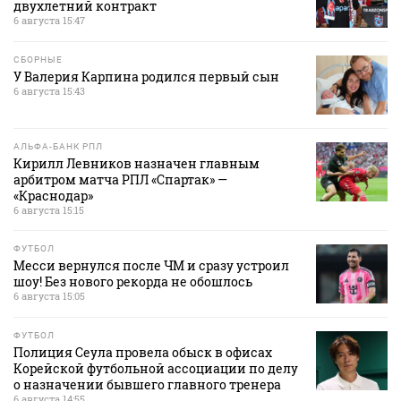
двухлетний контракт
6 августа 15:47
СБОРНЫЕ
У Валерия Карпина родился первый сын
6 августа 15:43
АЛЬФА-БАНК РПЛ
Кирилл Левников назначен главным
арбитром матча РПЛ «Спартак» —
«Краснодар»
6 августа 15:15
ФУТБОЛ
Месси вернулся после ЧМ и сразу устроил
шоу! Без нового рекорда не обошлось
6 августа 15:05
ФУТБОЛ
Полиция Сеула провела обыск в офисах
Корейской футбольной ассоциации по делу
о назначении бывшего главного тренера
6 августа 14:55