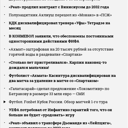
«Реал» продлил контракт с Винисиусом до 2032 года
Полузащитник Аклиуш перешел из «Монако» в «ПСЖ»
КДК дисквалифицировал тренера «Уфы» Тетрадзе на
месяц
В КОНМЕБОЛ заявили, что обеспокоены постоянными
односторонними действиями ФИФА
«Ахмат» оштрафован на 20 тысяч рублей за отсутствие
горячей воды в раздевалке «Спартака»
«Столько лет пристреливался». Карпин наконец-то
дождался мальчика!
Футболист «Ахмата» Касинтура дисквалифицирован на
два матча за удаление в матче со «Спартаком»
«Галатасарай» сделал предложение «Локомотиву» по
Батракову в размере 33 млн евро — СМИ
Футбол. Fonbet Кубок России. Обзор матчей 1-го тура
УЕФА потребовал от Инфантино гарантий того, что он
больше не будет «уродовать» игру
«Реал» объявил о трансфере Дьоманде из «Лейпцига»,
контракт подписан до 2033 года