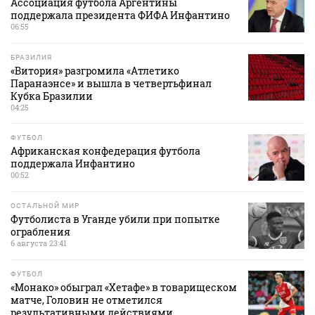
Ассоциация футбола Аргентины
поддержала президента ФИФА Инфантино
06:55
БРАЗИЛИЯ
«Витория» разгромила «Атлетико
Паранаэнсе» и вышла в четвертьфинал
Кубка Бразилии
04:25
ФУТБОЛ
Африканская конфедерация футбола
поддержала Инфантино
00:52
ОСТАЛЬНОЙ МИР
Футболиста в Уганде убили при попытке
ограбления
6 августа 23:41
ФУТБОЛ
«Монако» обыграл «Хетафе» в товарищеском
матче, Головин не отметился
результативными действиями