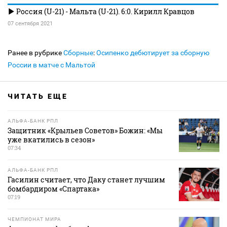
Россия (U-21) - Мальта (U-21). 6:0. Кирилл Кравцов
07 сентября 2021
Ранее в рубрике
Сборные
:
Осипенко дебютирует за сборную
России в матче с Мальтой
ЧИТАТЬ ЕЩЕ
АЛЬФА-БАНК РПЛ
Защитник «Крыльев Советов» Божин: «Мы
уже вкатились в сезон»
07:34
АЛЬФА-БАНК РПЛ
Гасилин считает, что Даку станет лучшим
бомбардиром «Спартака»
07:19
ЧЕМПИОНАТ МИРА