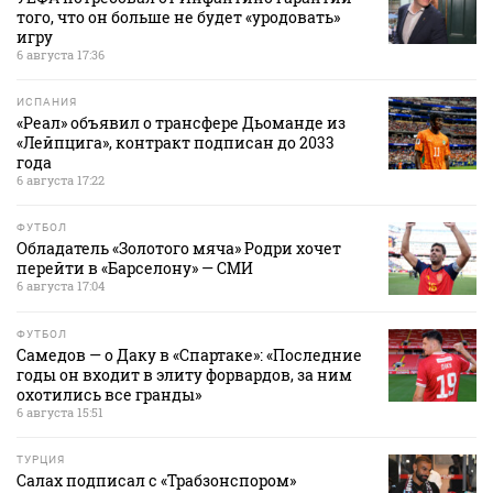
того, что он больше не будет «уродовать»
игру
6 августа 17:36
ИСПАНИЯ
«Реал» объявил о трансфере Дьоманде из
«Лейпцига», контракт подписан до 2033
года
6 августа 17:22
ФУТБОЛ
Обладатель «Золотого мяча» Родри хочет
перейти в «Барселону» — СМИ
6 августа 17:04
ФУТБОЛ
Самедов — о Даку в «Спартаке»: «Последние
годы он входит в элиту форвардов, за ним
охотились все гранды»
6 августа 15:51
ТУРЦИЯ
Салах подписал с «Трабзонспором»