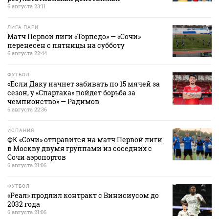
6 августа 23:11
ЛИГА ПАРИ
Матч Первой лиги «Торпедо» — «Сочи»
перенесен с пятницы на субботу
6 августа 22:44
ФУТБОЛ
«Если Даку начнет забивать по 15 мячей за
сезон, у «Спартака» пойдет борьба за
чемпионство» — Радимов
6 августа 22:36
ИСПАНИЯ
ФК «Сочи» отправится на матч Первой лиги
в Москву двумя группами из соседних с
Сочи аэропортов
6 августа 21:06
ФУТБОЛ
«Реал» продлил контракт с Винисиусом до
2032 года
6 августа 21:06