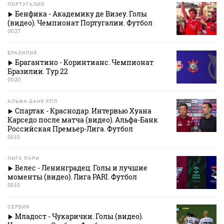
ПОРТУГАЛИЯ
Бенфика - Академику де Визеу. Голы
(видео). Чемпионат Португалии. Футбол
00:27
БРАЗИЛИЯ
Брагантино - Коринтианс. Чемпионат
Бразилии. Тур 22
00:20
АЛЬФА-БАНК РПЛ
Спартак - Краснодар. Интервью Хуана
Карседо после матча (видео). Альфа-Банк
Российская Премьер-Лига. Футбол
00:15
ЛИГА ПАРИ
Велес - Ленинградец. Голы и лучшие
моменты (видео). Лига PARI. Футбол
00:15
СЕРБИЯ
Младост - Чукарички. Голы (видео).