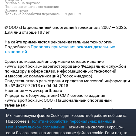
Реклама на портале
Пользовательское соглашение
Охрана труда
Политика обработки персональных данных
© ООО «Национальный спортивный телеканал» 2007 — 2026.
Для лиц старше 18 лет
На сайте применяются рекомендательные технологии.
Подробнее в
Правилах применения рекомендательных
технологий
Средство массовой информации сетевое издание
«www.sportbox.ru» зарегистрировано Федеральной службой
по надзору в сфере связи, информационных технологий
и массовых коммуникаций (Роскомнадзор).
Свидетельство о регистрации средства массовой информации
Эл № ФС77-72613 от 04.04.2018
Название — www.sportbox.ru
Учредитель (соучредители) СМИ сетевого издания
«www.sportbox.ru»: ООО «Национальный спортивный
телеканал»
Главный редактор СМИ сетевого издания «www.sportbox.ru»:
Конов В.А.
Мы используем файлы Сookie для корректной работы веб-сайта.
Номер телефона редакции СМИ сетевого издания
Подробнее в
Политике обработки персональных данных
и
«www.sportbox.ru»: +7 (495) 653 8419
Пользовательском соглашении
. Нажмите на кнопку «Хорошо»,
Адрес электронной почты редакции СМИ сетевого издания
если Вы согласны на использование файлов cookie. Если нет, то
«www.sportbox.ru»: editor@sportbox.ru