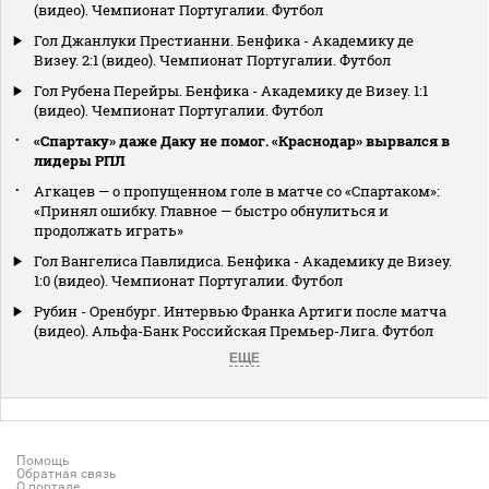
(видео). Чемпионат Португалии. Футбол
Гол Джанлуки Престианни. Бенфика - Академику де
Визеу. 2:1 (видео). Чемпионат Португалии. Футбол
Гол Рубена Перейры. Бенфика - Академику де Визеу. 1:1
(видео). Чемпионат Португалии. Футбол
«Спартаку» даже Даку не помог. «Краснодар» вырвался в
лидеры РПЛ
Агкацев — о пропущенном голе в матче со «Спартаком»:
«Принял ошибку. Главное — быстро обнулиться и
продолжать играть»
Гол Вангелиса Павлидиса. Бенфика - Академику де Визеу.
1:0 (видео). Чемпионат Португалии. Футбол
Рубин - Оренбург. Интервью Франка Артиги после матча
(видео). Альфа-Банк Российская Премьер-Лига. Футбол
ЕЩЕ
Помощь
Обратная связь
О портале