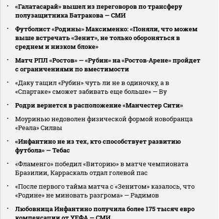
«Галатасарай» вышел из переговоров по трансферу
полузащитника Батракова — СМИ
Футболист «Родины» Максименко: «Поняли, что можем
выше встречать «Зенит», не только обороняться в
среднем и низком блоке»
Матч РПЛ «Ростов» — «Рубин» на «Ростов‑Арене» пройдет
с ограничениями по вместимости
«Даку тащил «Рубин» чуть ли не в одиночку, а в
«Спартаке» сможет забивать еще больше» — Ву
Родри вернется в расположение «Манчестер Сити»
Моуринью недоволен физической формой новобранца
«Реала» Силвы
«Инфантино не из тех, кто способствует развитию
футбола» — Тебас
«Фламенго» победил «Виторию» в матче чемпионата
Бразилии, Карраскаль отдал голевой пас
«После первого тайма матча с «Зенитом» казалось, что
«Родине» не миновать разгрома» — Радимов
Любовница Инфантино получила более 175 тысяч евро
компенсации от УЕФА — СМИ