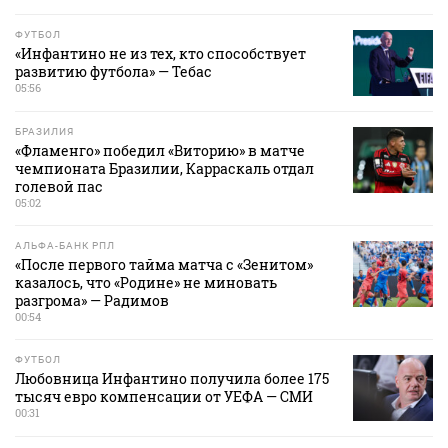
ФУТБОЛ
«Инфантино не из тех, кто способствует
развитию футбола» — Тебас
05:56
БРАЗИЛИЯ
«Фламенго» победил «Виторию» в матче
чемпионата Бразилии, Карраскаль отдал
голевой пас
05:02
АЛЬФА-БАНК РПЛ
«После первого тайма матча с «Зенитом»
казалось, что «Родине» не миновать
разгрома» — Радимов
00:54
ФУТБОЛ
Любовница Инфантино получила более 175
тысяч евро компенсации от УЕФА — СМИ
00:31