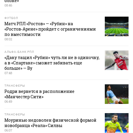
блоке»
08:46
ФУТБОЛ
Матч РПЛ «Ростов» — «Рубин» на
«Ростов‑Арене» пройдет с ограничениями
по вместимости
08:02
АЛЬФА-БАНК РПЛ
«Даку тащил «Рубин» чуть ли не в одиночку,
а в «Спартаке» сможет забивать еще
больше» — Ву
07:48
ТРАНСФЕРЫ
Родри вернется в расположение
«Манчестер Сити»
06:49
ТРАНСФЕРЫ
Моуринью недоволен физической формой
новобранца «Реала» Силвы
06:07