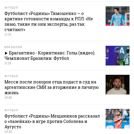
ФУТБОЛ
Футболист «Родины» Тимошенко — о
критике готовности команды к РПЛ: «Не
знаю, такие ли они эксперты, раз так
считают»
11:31
БРАЗИЛИЯ
Брагантино - Коринтианс. Голы (видео).
Чемпионат Бразилии. Футбол
11:15
ФУТБОЛ
Месси после похорон отца подаст в суд на
аргентинские СМИ за вторжение в личную
жизнь
10:45
ФУТБОЛ
Футболист «Родины» Мещанинов рассказал
о «лазейках» в игре против Соболева и
Аугусто
10:30