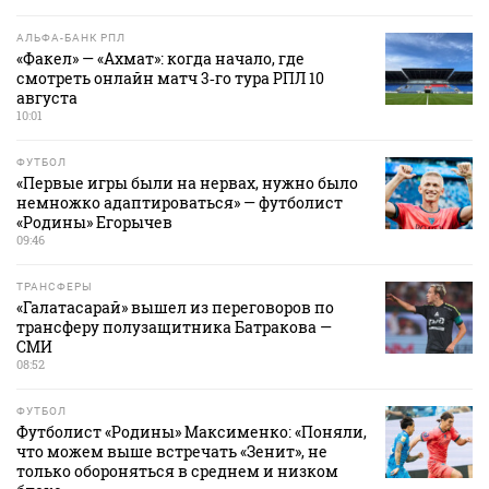
АЛЬФА-БАНК РПЛ
«Факел» — «Ахмат»: когда начало, где
смотреть онлайн матч 3‑го тура РПЛ 10
августа
10:01
ФУТБОЛ
«Первые игры были на нервах, нужно было
немножко адаптироваться» — футболист
«Родины» Егорычев
09:46
ТРАНСФЕРЫ
«Галатасарай» вышел из переговоров по
трансферу полузащитника Батракова —
СМИ
08:52
ФУТБОЛ
Футболист «Родины» Максименко: «Поняли,
что можем выше встречать «Зенит», не
только обороняться в среднем и низком