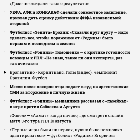
«Даже не ожидали такого результата»
УЕФА, АФК и КОНКАКАФ сделали совместное заявление,
призвав дать оценку действиям ФИФА независимой
стороной
Футболист «Зенита» Ерохин: «Сказали друг другу — надо
сделать все, чтобы поражение от «Родины» было
первым и последним в сезоне»
Футболист «Родины» Тимошенко — о критике готовности
команды к РПЛ: «Не знаю, такие ли они эксперты, раз
так считают»
Брагантино - Коринтианс. Голы (видео). Чемпионат
Бразилии. Футбол
Месси после похорон отца подаст в суд на аргентинские
СМИ за вторжение в личную жизнь
Футболист «Родины» Мещанинов рассказал о «лазейках»
в игре против Соболева и Аугусто
«Факел» — «Ахмат»: когда начало, где смотреть онлайн
матч 3‑го тура РПЛ 10 августа
«Первые игры были на нервах, нужно было немножко
адаптироваться» — футболист «Родины» Егорычев