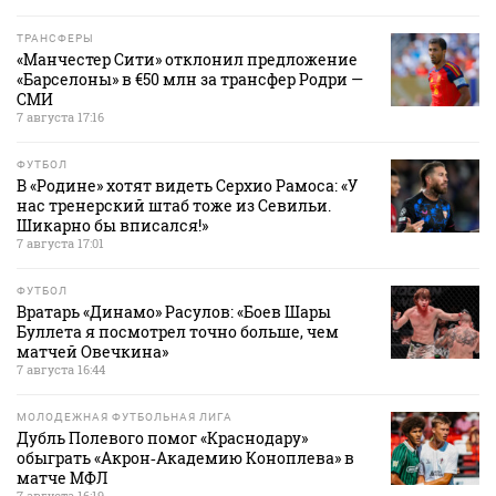
ТРАНСФЕРЫ
«Манчестер Сити» отклонил предложение
«Барселоны» в €50 млн за трансфер Родри —
СМИ
7 августа 17:16
ФУТБОЛ
В «Родине» хотят видеть Серхио Рамоса: «У
нас тренерский штаб тоже из Севильи.
Шикарно бы вписался!»
7 августа 17:01
ФУТБОЛ
Вратарь «Динамо» Расулов: «Боев Шары
Буллета я посмотрел точно больше, чем
матчей Овечкина»
7 августа 16:44
МОЛОДЕЖНАЯ ФУТБОЛЬНАЯ ЛИГА
Дубль Полевого помог «Краснодару»
обыграть «Акрон‑Академию Коноплева» в
матче МФЛ
7 августа 16:19