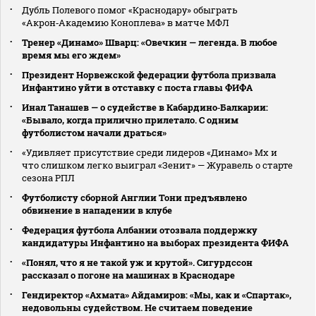
Дубль Полевого помог «Краснодару» обыграть
«Акрон‑Академию Коноплева» в матче МФЛ
Тренер «Динамо» Шварц: «Овечкин — легенда. В любое
время мы его ждем»
Президент Норвежской федерации футбола призвала
Инфантино уйти в отставку с поста главы ФИФА
Инал Танашев — о судействе в Кабардино‑Балкарии:
«Бывало, когда прилично прилетало. С одним
футболистом начали драться»
«Удивляет присутствие среди лидеров «Динамо» Мх и
что слишком легко выиграл «Зенит» — Журавель о старте
сезона РПЛ
Футболисту сборной Англии Тони предъявлено
обвинение в нападении в клубе
Федерация футбола Албании отозвала поддержку
кандидатуры Инфантино на выборах президента ФИФА
«Понял, что я не такой уж и крутой». Сигурдссон
рассказал о погоне на машинах в Краснодаре
Гендиректор «Ахмата» Айдамиров: «Мы, как и «Спартак»,
недовольны судейством. Не считаем поведение