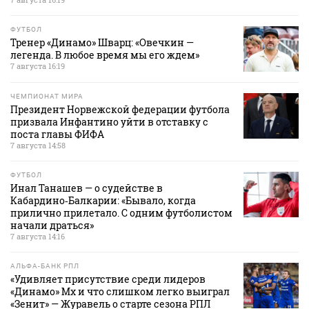
ФУТБОЛ
Тренер «Динамо» Шварц: «Овечкин —
легенда. В любое время мы его ждем»
7 августа 16:19
ЧЕМПИОНАТ МИРА
Президент Норвежской федерации футбола
призвала Инфантино уйти в отставку с
поста главы ФИФА
7 августа 14:58
ФУТБОЛ
Инал Танашев — о судействе в
Кабардино‑Балкарии: «Бывало, когда
прилично прилетало. С одним футболистом
начали драться»
7 августа 14:16
АЛЬФА-БАНК РПЛ
«Удивляет присутствие среди лидеров
«Динамо» Мх и что слишком легко выиграл
«Зенит» — Журавель о старте сезона РПЛ