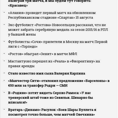
Выиграй три матча, и мы будем тут говорить:
«Красавец»
«Алания» проведет первый матч на обновленном
Республиканском стадионе «Спартак» 15 августа
Экс‑футболист «Ростова» Новосельцев рассказал, что не
может забрать серебряную медаль за сезон‑2015/16 в РПЛ
у бывшей жены
Футболисты «Сочи» прилетели в Москву на матч Первой
лиги с «Торпедо»
«Ростов» обыграл «Зенит» в матче МФЛ
Мастантуоно перешел из «Реала» в «Фиорентину» на
правах аренды
Стало известно имя сына Валерия Карпина
«Манчестер Сити» отклонил предложение «Барселоны» в
€50 млн за трансфер Родри — СМИ
В «Родине» хотят видеть Серхио Рамоса: «У нас
тренерский штаб тоже из Севильи. Шикарно бы
вписался!»
Вратарь «Динамо» Расулов: «Боев Шары Буллета я
посмотрел точно больше, чем матчей Овечкина»