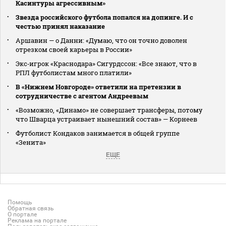
Касинтуры агрессивным»
Звезда российского футбола попался на допинге. И с
честью принял наказание
Аршавин — о Данни: «Думаю, что он точно доволен
отрезком своей карьеры в России»
Экс‑игрок «Краснодара» Сигурдссон: «Все знают, что в
РПЛ футболистам много платили»
В «Нижнем Новгороде» ответили на претензии в
сотрудничестве с агентом Андреевым
«Возможно, «Динамо» не совершает трансферы, потому
что Шварца устраивает нынешний состав» — Корнеев
Футболист Кондаков занимается в общей группе
«Зенита»
ЕЩЕ
Помощь
Обратная связь
О портале
Реклама на портале