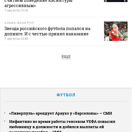
считаем поведение Касинтуры
агрессивным»
7 августа 13:14
АЛЬФА-БАНК РПЛ
Звезда российского футбола попался на
допинге. И с честью принял наказание
7 августа 12:40
ЕЩЕ
ФУТБОЛ
«Ливерпуль» арендует Араухо у «Барселоны» — СМИ
Инфантино во время работы генсеком УЕФА повысил
любовницу в должности и добился выплаты ей