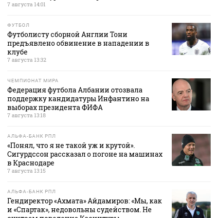
7 августа 14:01
ФУТБОЛ
Футболисту сборной Англии Тони
предъявлено обвинение в нападении в
клубе
7 августа 13:32
ЧЕМПИОНАТ МИРА
Федерация футбола Албании отозвала
поддержку кандидатуры Инфантино на
выборах президента ФИФА
7 августа 13:18
АЛЬФА-БАНК РПЛ
«Понял, что я не такой уж и крутой».
Сигурдссон рассказал о погоне на машинах
в Краснодаре
7 августа 13:15
АЛЬФА-БАНК РПЛ
Гендиректор «Ахмата» Айдамиров: «Мы, как
и «Спартак», недовольны судейством. Не