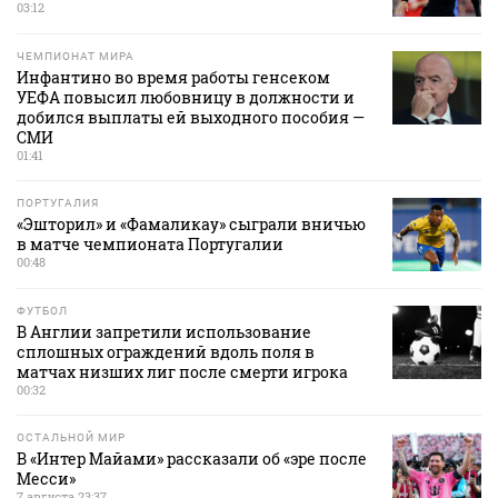
03:12
ЧЕМПИОНАТ МИРА
Инфантино во время работы генсеком
УЕФА повысил любовницу в должности и
добился выплаты ей выходного пособия —
СМИ
01:41
ПОРТУГАЛИЯ
«Эшторил» и «Фамаликау» сыграли вничью
в матче чемпионата Португалии
00:48
ФУТБОЛ
В Англии запретили использование
сплошных ограждений вдоль поля в
матчах низших лиг после смерти игрока
00:32
ОСТАЛЬНОЙ МИР
В «Интер Майами» рассказали об «эре после
Месси»
7 августа 23:37