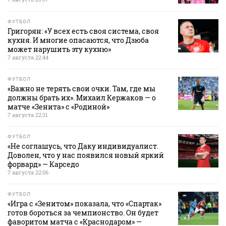
ФУТБОЛ
Григорян: «У всех есть своя система, своя
кухня. И многие опасаются, что Дзюба
может нарушить эту кухню»
7 августа 22:44
ФУТБОЛ
«Важно не терять свои очки. Там, где мы
должны брать их». Михаил Кержаков — о
матче «Зенита» с «Родиной»
7 августа 22:31
ФУТБОЛ
«Не соглашусь, что Даку индивидуалист.
Доволен, что у нас появился новый яркий
форвард» — Карседо
7 августа 22:06
ФУТБОЛ
«Игра с «Зенитом» показала, что «Спартак»
готов бороться за чемпионство. Он будет
фаворитом матча с «Краснодаром» —