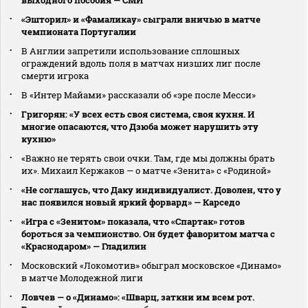
выходного пособия — СМИ
«Эшторил» и «Фамаликау» сыграли вничью в матче
чемпионата Португалии
В Англии запретили использование сплошных
ограждений вдоль поля в матчах низших лиг после
смерти игрока
В «Интер Майами» рассказали об «эре после Месси»
Григорян: «У всех есть своя система, своя кухня. И
многие опасаются, что Дзюба может нарушить эту
кухню»
«Важно не терять свои очки. Там, где мы должны брать
их». Михаил Кержаков — о матче «Зенита» с «Родиной»
«Не соглашусь, что Даку индивидуалист. Доволен, что у
нас появился новый яркий форвард» — Карседо
«Игра с «Зенитом» показала, что «Спартак» готов
бороться за чемпионство. Он будет фаворитом матча с
«Краснодаром» — Гладилин
Московский «Локомотив» обыграл московское «Динамо»
в матче Молодежной лиги
Ловчев — о «Динамо»: «Шварц, заткни им всем рот.