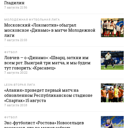
Гладилин
7 августа 21:56
МОЛОДЕЖНАЯ ФУТБОЛЬНАЯ ЛИГА
Московский «Локомотив» обыграл
московское «Динамо» в матче Молодежной
лиги
7 августа 21:03
ФУТБОЛ
Ловчев — о «Динамо»: «Шварц, заткни им
всем рот. Выиграй три матча, и мы будем
тут говорить: «Красавец»
7 августа 20:22
LEON-ВТОРАЯ ЛИГА
«Алания» проведет первый матч на
обновленном Республиканском стадионе
«Спартак» 15 августа
7 августа 20:18
ФУТБОЛ
Экс‑футболист «Ростова» Новосельцев
рассказал, что не может забрать