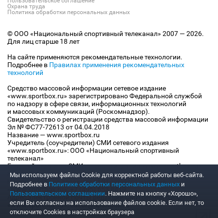
Пользовательское соглашение
Охрана труда
Политика обработки персональных данных
© ООО «Национальный спортивный телеканал» 2007 — 2026.
Для лиц старше 18 лет
На сайте применяются рекомендательные технологии.
Подробнее в
Правилах применения рекомендательных
технологий
Средство массовой информации сетевое издание
«www.sportbox.ru» зарегистрировано Федеральной службой
по надзору в сфере связи, информационных технологий
и массовых коммуникаций (Роскомнадзор).
Свидетельство о регистрации средства массовой информации
Эл № ФС77-72613 от 04.04.2018
Название — www.sportbox.ru
Учредитель (соучредители) СМИ сетевого издания
«www.sportbox.ru»: ООО «Национальный спортивный
телеканал»
Главный редактор СМИ сетевого издания «www.sportbox.ru»:
Конов В.А.
Мы используем файлы Сookie для корректной работы веб-сайта.
Номер телефона редакции СМИ сетевого издания
Подробнее в
Политике обработки персональных данных
и
«www.sportbox.ru»: +7 (495) 653 8419
Пользовательском соглашении
. Нажмите на кнопку «Хорошо»,
Адрес электронной почты редакции СМИ сетевого издания
если Вы согласны на использование файлов cookie. Если нет, то
«www.sportbox.ru»: editor@sportbox.ru
отключите Cookies в настройках браузера