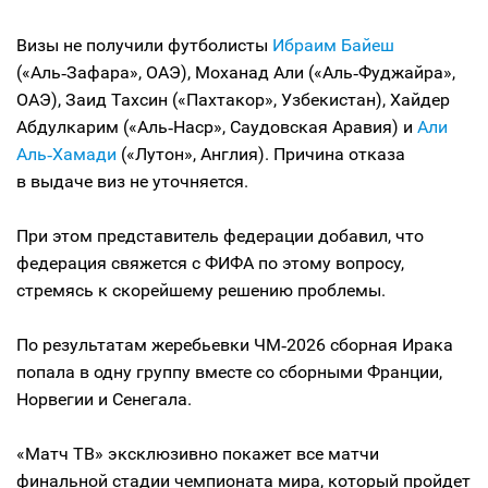
Визы не получили футболисты
Ибраим Байеш
(«Аль‑Зафара», ОАЭ), Моханад Али («Аль‑Фуджайра»,
ОАЭ), Заид Тахсин («Пахтакор», Узбекистан), Хайдер
Абдулкарим («Аль‑Наср», Саудовская Аравия) и
Али
Аль‑Хамади
(«Лутон», Англия). Причина отказа
в выдаче виз не уточняется.
При этом представитель федерации добавил, что
федерация свяжется с ФИФА по этому вопросу,
стремясь к скорейшему решению проблемы.
По результатам жеребьевки ЧМ‑2026 сборная Ирака
попала в одну группу вместе со сборными Франции,
Норвегии и Сенегала.
«Матч ТВ» эксклюзивно покажет все матчи
финальной стадии чемпионата мира, который пройдет