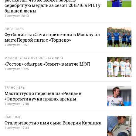
серебряную медаль за сезон‑2015/16 в РПЛ у
бывшей жены
7 августа 20:13
ЛИГА ПАРИ
Футболисты «Сочи» прилетели в Москву на
матч Первой лиги с «Торпедо»
7 августа 19:57
МОЛОДЕЖНАЯ ФУТБОЛЬНАЯ ЛИГА
«Ростов» обыграл «Зенит» в матче МФЛ
7 августа 19:25
ТРАНСФЕРЫ
Мастантуоно перешел из «Реала» в
«Фиорентину» на правах аренды
7 августа 17:48
СБОРНЫЕ
Стало известно имя сына Валерия Карпина
7 августа 17:34