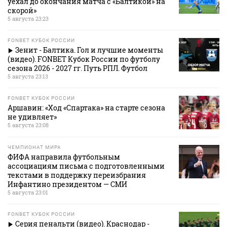
уехал до окончания матча с «Балтикой» на
скорой»
5 августа 23:23
FONBET КУБОК РОССИИ
Зенит - Балтика. Гол и лучшие моменты
(видео). FONBET Кубок России по футболу
сезона 2026 - 2027 гг. Путь РПЛ. Футбол
5 августа 23:13
FONBET КУБОК РОССИИ
Аршавин: «Ход «Спартака» на старте сезона
не удивляет»
5 августа 23:08
ЧЕМПИОНАТ МИРА
ФИФА направила футбольным
ассоциациям письма с подготовленными
текстами в поддержку переизбрания
Инфантино президентом — СМИ
5 августа 23:01
FONBET КУБОК РОССИИ
Серия пенальти (видео). Краснодар -