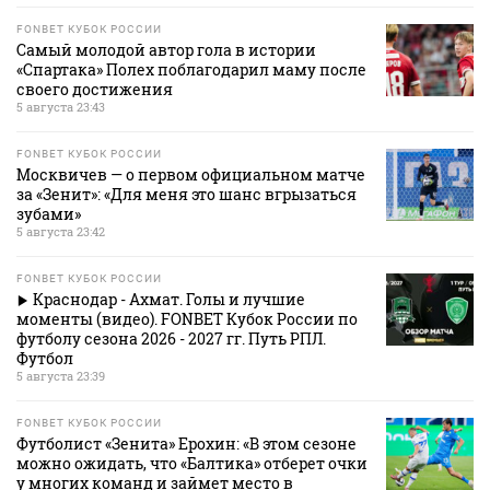
FONBET КУБОК РОССИИ
Самый молодой автор гола в истории
«Спартака» Полех поблагодарил маму после
своего достижения
5 августа 23:43
FONBET КУБОК РОССИИ
Москвичев — о первом официальном матче
за «Зенит»: «Для меня это шанс вгрызаться
зубами»
5 августа 23:42
FONBET КУБОК РОССИИ
Краснодар - Ахмат. Голы и лучшие
моменты (видео). FONBET Кубок России по
футболу сезона 2026 - 2027 гг. Путь РПЛ.
Футбол
5 августа 23:39
FONBET КУБОК РОССИИ
Футболист «Зенита» Ерохин: «В этом сезоне
можно ожидать, что «Балтика» отберет очки
у многих команд и займет место в