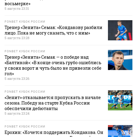
восьмерке»
5 августа 23:31
FONBET КУБОК РОССИИ
Тренер «Зенита» Семак: «Кондакову разбили
лицо. Пока не могу сказать, что с ним»
5 августа 23:28
FONBET КУБОК РОССИИ
Тренер «Зенита» Семак — о победе над
«Балтикой»: «В конце очень грубо ошиблись
у своих ворот и чуть было не привезли себе
гол»
5 августа 23:26
FONBET КУБОК РОССИИ
«Зенит» отказывается пропускать в начале
сезона. Победу на старте Кубка России
обеспечили дебютанты
5 августа 23:24
FONBET КУБОК РОССИИ
Ерохин: «Хочется поддержать Кондакова. Он