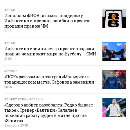
ФУТБОЛ
Исполком ФИФА выразил поддержку
Инфантино и признал ошибки в проекте
продажи прав на ЧМ
01:18
ФУТБОЛ
Инфантино извинился за проект продажи
прав на чемпионат мира по футболу — СМИ
01:00
ФУТБОЛ
«ПСЖ» разгромно проиграл «Мальорке» в
товарищеском матче, Сафонова заменили
00:05
FONBET КУБОК РОССИИ
«Здорово арбитр разобрался. Редко бывает
такое». Тренер «Балтики» Талалаев
похвалил работу судей в матче против
«Зенита»
5 августа 23:45