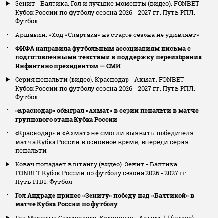
Зенит - Балтика. Гол и лучшие моменты (видео). FONBET
Кубок России по футболу сезона 2026 - 2027 гг. Путь РПЛ.
Футбол
Аршавин: «Ход «Спартака» на старте сезона не удивляет»
ФИФА направила футбольным ассоциациям письма с
подготовленными текстами в поддержку переизбрания
Инфантино президентом — СМИ
Серия пенальти (видео). Краснодар - Ахмат. FONBET
Кубок России по футболу сезона 2026 - 2027 гг. Путь РПЛ.
Футбол
«Краснодар» обыграл «Ахмат» в серии пенальти в матче
группового этапа Кубка России
«Краснодар» и «Ахмат» не смогли выявить победителя
матча Кубка России в основное время, впереди серия
пенальти
Ковач попадает в штангу (видео). Зенит - Балтика.
FONBET Кубок России по футболу сезона 2026 - 2027 гг.
Путь РПЛ. Футбол
Гол Андраде принес «Зениту» победу над «Балтикой» в
матче Кубка России по футболу
Гол Максима Самородова. Краснодар - Ахмат. 1:1 (видео).