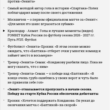
против «Зенита»
Самый молодой автор гола в истории «Спартака» Полех
поблагодарил маму после своего достижения
Москвичев — о первом официальном матче за «Зенит»:
«Для меня это шанс вгрызаться зубами»
Краснодар - Ахмат. Голы и лучшие моменты (видео).
FONBET Кубок России по футболу сезона 2026 - 2027 гг.
Путь РПЛ. Футбол
Футболист «Зенита» Ерохин: «В этом сезоне можно
ожидать, что «Балтика» отберет очки у многих команд и
займет место в восьмерке»
Тренер «Зенита» Семак: «Кондакову разбили лицо. Пока не
могу сказать, что с ним»
Тренер «Зенита» Семак — о победе над «Балтикой»: «В
конце очень грубо ошиблись у своих ворот и чуть было
не привезли себе гол»
«Зенит» отказывается пропускать в начале сезона.
Победу на старте Кубка России обеспечили дебютанты
Ерохин: «Хочется поддержать Кондакова. Он уехал до
окончания матча с «Балтикой» на скорой»