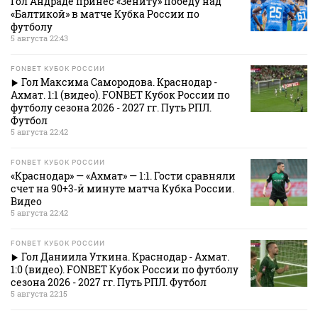
Гол Андраде принес «Зениту» победу над
«Балтикой» в матче Кубка России по
футболу
5 августа 22:43
FONBET КУБОК РОССИИ
Гол Максима Самородова. Краснодар -
Ахмат. 1:1 (видео). FONBET Кубок России по
футболу сезона 2026 - 2027 гг. Путь РПЛ.
Футбол
5 августа 22:42
FONBET КУБОК РОССИИ
«Краснодар» — «Ахмат» — 1:1. Гости сравняли
счет на 90+3‑й минуте матча Кубка России.
Видео
5 августа 22:42
FONBET КУБОК РОССИИ
Гол Даниила Уткина. Краснодар - Ахмат.
1:0 (видео). FONBET Кубок России по футболу
сезона 2026 - 2027 гг. Путь РПЛ. Футбол
5 августа 22:15