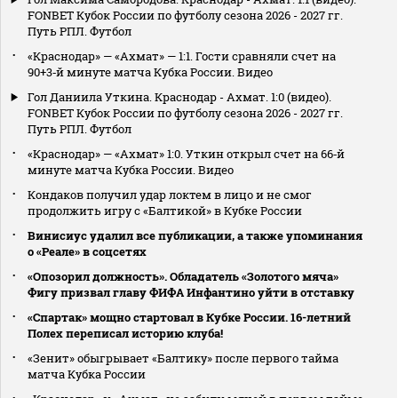
FONBET Кубок России по футболу сезона 2026 - 2027 гг.
Путь РПЛ. Футбол
«Краснодар» — «Ахмат» — 1:1. Гости сравняли счет на
90+3‑й минуте матча Кубка России. Видео
Гол Даниила Уткина. Краснодар - Ахмат. 1:0 (видео).
FONBET Кубок России по футболу сезона 2026 - 2027 гг.
Путь РПЛ. Футбол
«Краснодар» — «Ахмат» 1:0. Уткин открыл счет на 66‑й
минуте матча Кубка России. Видео
Кондаков получил удар локтем в лицо и не смог
продолжить игру с «Балтикой» в Кубке России
Винисиус удалил все публикации, а также упоминания
о «Реале» в соцсетях
«Опозорил должность». Обладатель «Золотого мяча»
Фигу призвал главу ФИФА Инфантино уйти в отставку
«Спартак» мощно стартовал в Кубке России. 16-летний
Полех переписал историю клуба!
«Зенит» обыгрывает «Балтику» после первого тайма
матча Кубка России