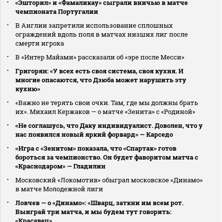
«Эшторил» и «Фамаликау» сыграли вничью в матче
чемпионата Португалии
В Англии запретили использование сплошных
ограждений вдоль поля в матчах низших лиг после
смерти игрока
В «Интер Майами» рассказали об «эре после Месси»
Григорян: «У всех есть своя система, своя кухня. И
многие опасаются, что Дзюба может нарушить эту
кухню»
«Важно не терять свои очки. Там, где мы должны брать
их». Михаил Кержаков — о матче «Зенита» с «Родиной»
«Не соглашусь, что Даку индивидуалист. Доволен, что у
нас появился новый яркий форвард» — Карседо
«Игра с «Зенитом» показала, что «Спартак» готов
бороться за чемпионство. Он будет фаворитом матча с
«Краснодаром» — Гладилин
Московский «Локомотив» обыграл московское «Динамо»
в матче Молодежной лиги
Ловчев — о «Динамо»: «Шварц, заткни им всем рот.
Выиграй три матча, и мы будем тут говорить:
«Красавец»