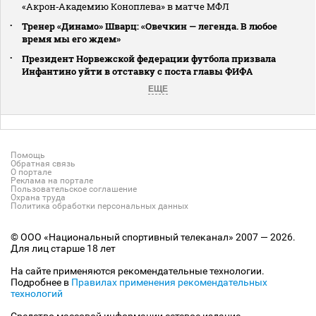
«Акрон‑Академию Коноплева» в матче МФЛ
Тренер «Динамо» Шварц: «Овечкин — легенда. В любое
время мы его ждем»
Президент Норвежской федерации футбола призвала
Инфантино уйти в отставку с поста главы ФИФА
ЕЩЕ
Помощь
Обратная связь
О портале
Реклама на портале
Пользовательское соглашение
Охрана труда
Политика обработки персональных данных
© ООО «Национальный спортивный телеканал» 2007 — 2026.
Для лиц старше 18 лет
На сайте применяются рекомендательные технологии.
Подробнее в
Правилах применения рекомендательных
технологий
Средство массовой информации сетевое издание