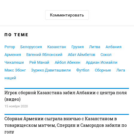
Комментировать
ПО ТЕМЕ
Ротор
Белоруссия
Казахстан
Грузия
Литва
Албания
Армения
Евгений Яблонский
Абат Аймбетов
Сокол
Чикалеши
Рей Манай
Айбол Абикен
Ардиан Исмайли
Макс Эбонг
Зурико Давиташвили
Футбол
Сборные
Лига
наций
Игрок сборной Казахстана забил Албании с центра поля
(видео)
15 ноября 2020
Сборная Армении сыграла вничью с Казахстаном в
товарищеском матчем, Сперцян и Самородов забили по
голу