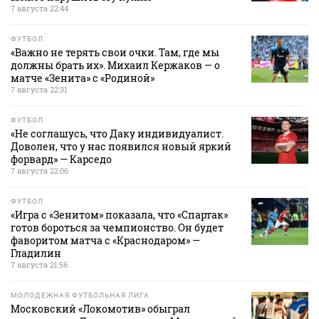
7 августа 22:44
ФУТБОЛ
«Важно не терять свои очки. Там, где мы
должны брать их». Михаил Кержаков — о
матче «Зенита» с «Родиной»
7 августа 22:31
ФУТБОЛ
«Не соглашусь, что Даку индивидуалист.
Доволен, что у нас появился новый яркий
форвард» — Карседо
7 августа 22:06
ФУТБОЛ
«Игра с «Зенитом» показала, что «Спартак»
готов бороться за чемпионство. Он будет
фаворитом матча с «Краснодаром» —
Гладилин
7 августа 21:56
МОЛОДЕЖНАЯ ФУТБОЛЬНАЯ ЛИГА
Московский «Локомотив» обыграл