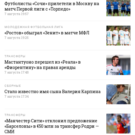
Футболисты «Сочи» прилетели в Москву на
матч Первой лиги с «Торпедо»
7 августа 19:57
МОЛОДЕЖНАЯ ФУТБОЛЬНАЯ ЛИГА
«Ростов» обыграл «Зенит» в матче МФЛ
7 августа 19:25
ТРАНСФЕРЫ
Мастантуоно перешел из «Реала» в
«Фиорентину» на правах аренды
7 августа 17:48
СБОРНЫЕ
Стало известно имя сына Валерия Карпина
7 августа 17:34
ТРАНСФЕРЫ
«Манчестер Сити» отклонил предложение
«Барселоны» в €50 млн за трансфер Родри —
СМИ