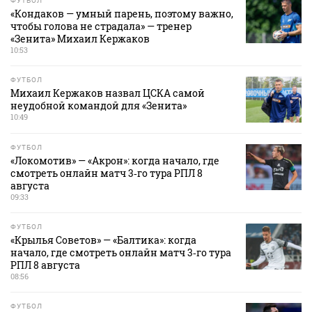
ФУТБОЛ
«Кондаков — умный парень, поэтому важно,
чтобы голова не страдала» — тренер
«Зенита» Михаил Кержаков
10:53
ФУТБОЛ
Михаил Кержаков назвал ЦСКА самой
неудобной командой для «Зенита»
10:49
ФУТБОЛ
«Локомотив» — «Акрон»: когда начало, где
смотреть онлайн матч 3‑го тура РПЛ 8
августа
09:33
ФУТБОЛ
«Крылья Советов» — «Балтика»: когда
начало, где смотреть онлайн матч 3‑го тура
РПЛ 8 августа
08:56
ФУТБОЛ