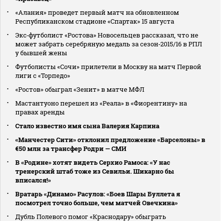
«Алания» проведет первый матч на обновленном
Республиканском стадионе «Спартак» 15 августа
Экс‑футболист «Ростова» Новосельцев рассказал, что не
может забрать серебряную медаль за сезон‑2015/16 в РПЛ
у бывшей жены
Футболисты «Сочи» прилетели в Москву на матч Первой
лиги с «Торпедо»
«Ростов» обыграл «Зенит» в матче МФЛ
Мастантуоно перешел из «Реала» в «Фиорентину» на
правах аренды
Стало известно имя сына Валерия Карпина
«Манчестер Сити» отклонил предложение «Барселоны» в
€50 млн за трансфер Родри — СМИ
В «Родине» хотят видеть Серхио Рамоса: «У нас
тренерский штаб тоже из Севильи. Шикарно бы
вписался!»
Вратарь «Динамо» Расулов: «Боев Шары Буллета я
посмотрел точно больше, чем матчей Овечкина»
Дубль Полевого помог «Краснодару» обыграть