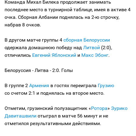
Команда Михал Билека продолжает занимать
последнее место в турнирной таблице, имея в активе 4
очка. Сборная Албании поднялась на 2-ю строчку,
набрав 8 очков.
В другом матче группы 4
сборная Белоруссии
одержала домашнюю победу над
Литвой
(2:0),
отличились
Евгений Яблонский
и
Макс Эбонг
.
Белоруссия - Литва - 2:0. Голы
В группе 2
Армения
в гостях переиграла
Грузию
со счетом 2:1 и поднялась на второе место.
Отметим, грузинский полузащитник «
Ротора
»
Зурико
Давиташвили
отыграл в матче 56 минут и не
отметился результативными действиями.