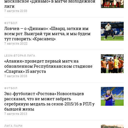
московское «Динамо» в матче Молодежной
лиги
7 августа 21:03
ФУТБОЛ
Ловчев — о «Динамо»: «Шварц, заткни им
всем рот. Выиграй три матча, и мы будем
тут говорить: «Красавец»
7 августа 20:22
LEON-ВТОРАЯ ЛИГА
«Алания» проведет первый матч на
обновленном Республиканском стадионе
«Спартак» 15 августа
7 августа 20:18
ФУТБОЛ
Экс‑футболист «Ростова» Новосельцев
рассказал, что не может забрать
серебряную медаль за сезон‑2015/16 в РПЛ у
бывшей жены
7 августа 20:13
ЛИГА ПАРИ