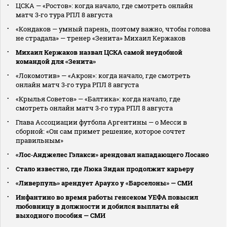
ЦСКА — «Ростов»: когда начало, где смотреть онлайн
матч 3‑го тура РПЛ 8 августа
«Кондаков — умный парень, поэтому важно, чтобы голова
не страдала» — тренер «Зенита» Михаил Кержаков
Михаил Кержаков назвал ЦСКА самой неудобной
командой для «Зенита»
«Локомотив» — «Акрон»: когда начало, где смотреть
онлайн матч 3‑го тура РПЛ 8 августа
«Крылья Советов» — «Балтика»: когда начало, где
смотреть онлайн матч 3‑го тура РПЛ 8 августа
Глава Ассоциации футбола Аргентины — о Месси в
сборной: «Он сам примет решение, которое сочтет
правильным»
«Лос‑Анджелес Гэлакси» арендовал нападающего Лосано
Стало известно, где Люка Зидан продолжит карьеру
«Ливерпуль» арендует Араухо у «Барселоны» — СМИ
Инфантино во время работы генсеком УЕФА повысил
любовницу в должности и добился выплаты ей
выходного пособия — СМИ