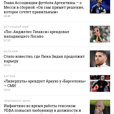
Глава Ассоциации футбола Аргентины — о
Месси в сборной: «Он сам примет решение,
которое сочтет правильным»
08:48
ОСТАЛЬНОЙ МИР
«Лос‑Анджелес Гэлакси» арендовал
нападающего Лосано
07:25
ИСПАНИЯ
Стало известно, где Люка Зидан продолжит
карьеру
05:59
АНГЛИЯ
«Ливерпуль» арендует Араухо у «Барселоны»
— СМИ
03:12
ЧЕМПИОНАТ МИРА
Инфантино во время работы генсеком
УЕФА повысил любовницу в должности и