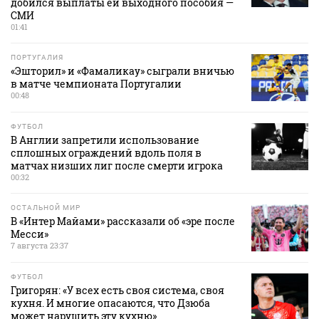
добился выплаты ей выходного пособия —
СМИ
01:41
ПОРТУГАЛИЯ
«Эшторил» и «Фамаликау» сыграли вничью
в матче чемпионата Португалии
00:48
ФУТБОЛ
В Англии запретили использование
сплошных ограждений вдоль поля в
матчах низших лиг после смерти игрока
00:32
ОСТАЛЬНОЙ МИР
В «Интер Майами» рассказали об «эре после
Месси»
7 августа 23:37
ФУТБОЛ
Григорян: «У всех есть своя система, своя
кухня. И многие опасаются, что Дзюба
может нарушить эту кухню»