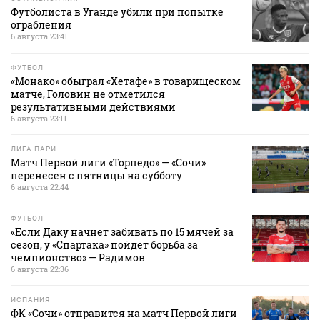
Футболиста в Уганде убили при попытке
ограбления
6 августа 23:41
ФУТБОЛ
«Монако» обыграл «Хетафе» в товарищеском
матче, Головин не отметился
результативными действиями
6 августа 23:11
ЛИГА ПАРИ
Матч Первой лиги «Торпедо» — «Сочи»
перенесен с пятницы на субботу
6 августа 22:44
ФУТБОЛ
«Если Даку начнет забивать по 15 мячей за
сезон, у «Спартака» пойдет борьба за
чемпионство» — Радимов
6 августа 22:36
ИСПАНИЯ
ФК «Сочи» отправится на матч Первой лиги