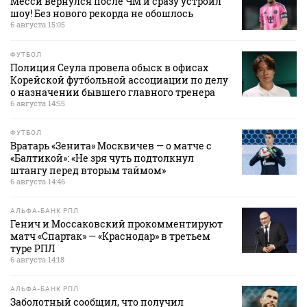
Месси вернулся после ЧМ и сразу устроил
шоу! Без нового рекорда не обошлось
6 августа 15:05
ФУТБОЛ
Полиция Сеула провела обыск в офисах
Корейской футбольной ассоциации по делу
о назначении бывшего главного тренера
6 августа 14:55
ФУТБОЛ
Вратарь «Зенита» Москвичев — о матче с
«Балтикой»: «Не зря чуть подтолкнул
штангу перед вторым таймом»
6 августа 14:46
АЛЬФА-БАНК РПЛ
Генич и Моссаковский прокомментируют
матч «Спартак» — «Краснодар» в третьем
туре РПЛ
6 августа 14:18
АЛЬФА-БАНК РПЛ
Заболотный сообщил, что получил