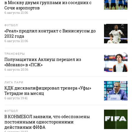
в Москву двумя группами из соседних с
Сочи аэропортов
6 августа 21:06
ФУТБОЛ
«Реал» продлил контракт с Винисиусом до
2032 года
6 августа 21:06
ТРАНСФЕРЫ
Полузащитник Аклиуш перешел из
«Монако» в «ПСЖ»
6 августа 20:36
ЛИГА ПАРИ
КДК дисквалифицировал тренера «Уфы»
Тетрадзе на месяц
6 августа 19:41
ФУТБОЛ
В КОНМЕБОЛ заявили, что обеспокоены
постоянными односторонними
действиями ФИФА
6 августа 19:32