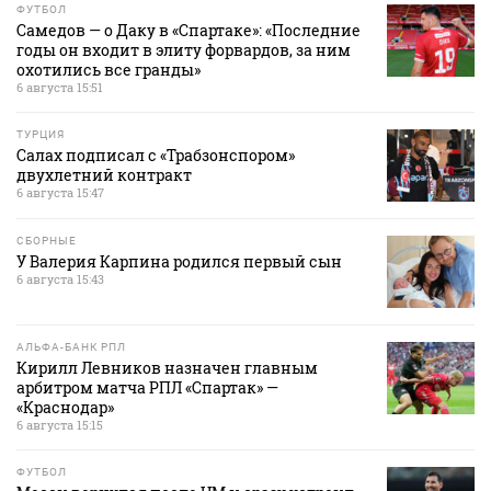
ФУТБОЛ
Самедов — о Даку в «Спартаке»: «Последние
годы он входит в элиту форвардов, за ним
охотились все гранды»
6 августа 15:51
ТУРЦИЯ
Салах подписал с «Трабзонспором»
двухлетний контракт
6 августа 15:47
СБОРНЫЕ
У Валерия Карпина родился первый сын
6 августа 15:43
АЛЬФА-БАНК РПЛ
Кирилл Левников назначен главным
арбитром матча РПЛ «Спартак» —
«Краснодар»
6 августа 15:15
ФУТБОЛ