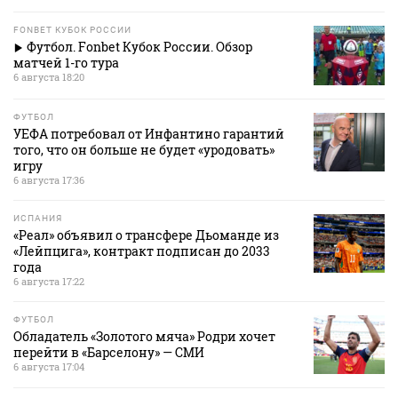
FONBET КУБОК РОССИИ
Футбол. Fonbet Кубок России. Обзор
матчей 1-го тура
6 августа 18:20
ФУТБОЛ
УЕФА потребовал от Инфантино гарантий
того, что он больше не будет «уродовать»
игру
6 августа 17:36
ИСПАНИЯ
«Реал» объявил о трансфере Дьоманде из
«Лейпцига», контракт подписан до 2033
года
6 августа 17:22
ФУТБОЛ
Обладатель «Золотого мяча» Родри хочет
перейти в «Барселону» — СМИ
6 августа 17:04