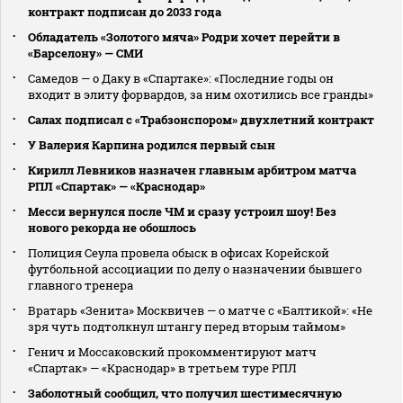
контракт подписан до 2033 года
Обладатель «Золотого мяча» Родри хочет перейти в
«Барселону» — СМИ
Самедов — о Даку в «Спартаке»: «Последние годы он
входит в элиту форвардов, за ним охотились все гранды»
Салах подписал с «Трабзонспором» двухлетний контракт
У Валерия Карпина родился первый сын
Кирилл Левников назначен главным арбитром матча
РПЛ «Спартак» — «Краснодар»
Месси вернулся после ЧМ и сразу устроил шоу! Без
нового рекорда не обошлось
Полиция Сеула провела обыск в офисах Корейской
футбольной ассоциации по делу о назначении бывшего
главного тренера
Вратарь «Зенита» Москвичев — о матче с «Балтикой»: «Не
зря чуть подтолкнул штангу перед вторым таймом»
Генич и Моссаковский прокомментируют матч
«Спартак» — «Краснодар» в третьем туре РПЛ
Заболотный сообщил, что получил шестимесячную