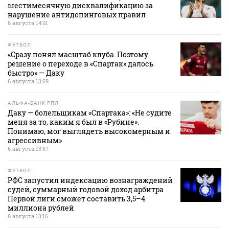
шестимесячную дисквалификацию за
нарушение антидопинговых правил
6 августа 14:01
ФУТБОЛ
«Сразу понял масштаб клуба. Поэтому
решение о переходе в «Спартак» далось
быстро» — Даку
6 августа 13:59
АЛЬФА-БАНК РПЛ
Даку — болельщикам «Спартака»: «Не судите
меня за то, каким я был в «Рубине».
Понимаю, мог выглядеть высокомерным и
агрессивным»
6 августа 13:57
ФУТБОЛ
РФС запустил индексацию вознаграждений
судей, суммарный годовой доход арбитра
Первой лиги сможет составить 3,5–4
миллиона рублей
6 августа 13:16