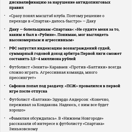
дисквалификацию за нарушение антидопинговых
правил
«Сразу понял масштаб клуба. Поэтому решение о
переходе в «Спартак» далось быстро» — Даку
Даку — болельщикам «Спартака»: «Не судите меня за то,
каким я был в «Рубине». Понимаю, мог выглядеть
высокомерным и агрессивным»
РФС запустил индексацию вознаграждений судей,
суммарный годовой доход арбитра Первой лиги сможет
составить 3,5–4 миллиона рублей
Футболист «Зенита» Караваев: «Против «Балтики» всегда
сложно играть. Агрессивная команда, много
прессингует»
Сафонов попал под раздачу. «ПСЖ» провалился в первой
игре после отпуска
Футболист «Балтики» Эдуардо Андерсон: «Конечно,
переживал за Кондакова. Надеюсь, с ним все будет
хорошо»
«Фамилия обсуждалась». В «Нижнем Новгороде»
рассказали об интересе к футболисту «Спартака»
Зиньковскому