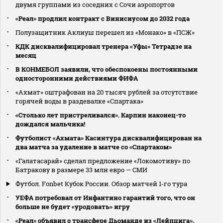
двумя группами из соседних с Сочи аэропортов
«Реал» продлил контракт с Винисиусом до 2032 года
Полузащитник Аклиуш перешел из «Монако» в «ПСЖ»
КДК дисквалифицировал тренера «Уфы» Тетрадзе на
месяц
В КОНМЕБОЛ заявили, что обеспокоены постоянными
односторонними действиями ФИФА
«Ахмат» оштрафован на 20 тысяч рублей за отсутствие
горячей воды в раздевалке «Спартака»
«Столько лет пристреливался». Карпин наконец-то
дождался мальчика!
Футболист «Ахмата» Касинтура дисквалифицирован на
два матча за удаление в матче со «Спартаком»
«Галатасарай» сделал предложение «Локомотиву» по
Батракову в размере 33 млн евро — СМИ
Футбол. Fonbet Кубок России. Обзор матчей 1-го тура
УЕФА потребовал от Инфантино гарантий того, что он
больше не будет «уродовать» игру
«Реал» объявил о трансфере Дьоманде из «Лейпцига»,