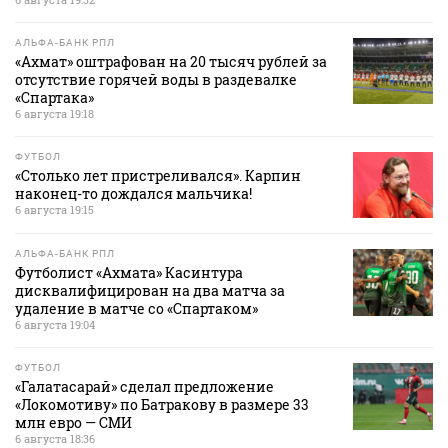
АЛЬФА-БАНК РПЛ
«Ахмат» оштрафован на 20 тысяч рублей за
отсутствие горячей воды в раздевалке
«Спартака»
6 августа 19:18
ФУТБОЛ
«Столько лет пристреливался». Карпин
наконец-то дождался мальчика!
6 августа 19:15
АЛЬФА-БАНК РПЛ
Футболист «Ахмата» Касинтура
дисквалифицирован на два матча за
удаление в матче со «Спартаком»
6 августа 19:04
ФУТБОЛ
«Галатасарай» сделал предложение
«Локомотиву» по Батракову в размере 33
млн евро — СМИ
6 августа 18:36