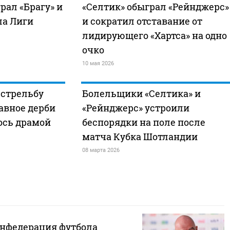
рал «Брагу» и
«Селтик» обыграл «Рейнджерс»
ла Лиги
и сократил отставание от
лидирующего «Хартса» на одно
очко
10 мая 2026
 стрельбу
Болельщики «Селтика» и
лавное дерби
«Рейнджерс» устроили
ось драмой
беспорядки на поле после
матча Кубка Шотландии
08 марта 2026
нфедерация футбола