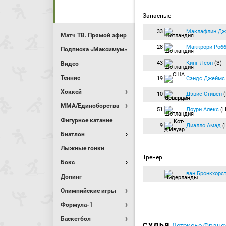
Запасные
33
Маклафлин Дж
Матч ТВ. Прямой эфир
28
Маккрори Роб
Подписка «Максимум»
43
Кинг Леон
(З)
Видео
Теннис
19
Сэндс Джеймс
Хоккей
10
Дэвис Стивен
(
MMA/Единоборства
51
Лоури Алекс
(Н
Фигурное катание
9
Диалло Амад
(
Биатлон
Лыжные гонки
Тренер
Бокс
ван Бронкхорс
Допинг
Олимпийские игры
Формула-1
Баскетбол
СУДЬЯ
Летексье Франс