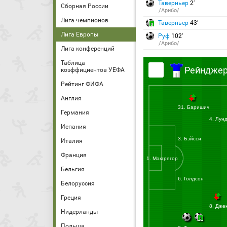
Таверньер
2′
Сборная России
/Арибо/
Лига чемпионов
Таверньер
43′
Лига Европы
Руф
102′
/Арибо/
Лига конференций
Таблица
Рейндже
коэффициентов УЕФА
Рейтинг ФИФА
Англия
31. Баришич
Германия
4. Лун
Испания
3. Бэйсси
Италия
Франция
1. Макгрегор
Бельгия
6. Голдсон
Белоруссия
Греция
8. Дже
Нидерланды
Польша