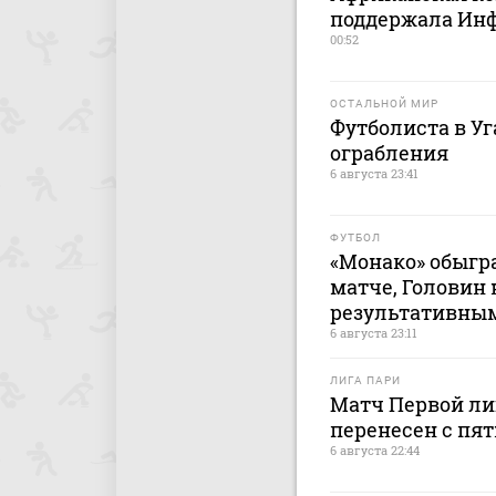
поддержала Ин
00:52
ОСТАЛЬНОЙ МИР
Футболиста в У
ограбления
6 августа 23:41
ФУТБОЛ
«Монако» обыгр
матче, Головин
результативны
6 августа 23:11
ЛИГА ПАРИ
Матч Первой лиг
перенесен с пят
6 августа 22:44