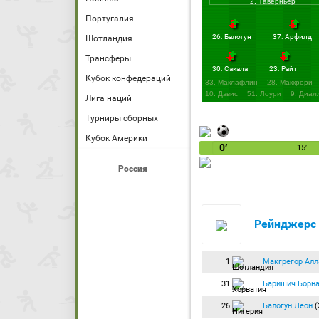
2. Таверньер
Португалия
26. Балогун
37. Арфилд
Шотландия
Трансферы
30. Сакала
23. Райт
Кубок конфедераций
33. Маклафлин
28. Маккрори
10. Дэвис
51. Лоури
9. Диал
Лига наций
Турниры сборных
Кубок Америки
0′
15′
Россия
Рейнджерс
1
Макгрегор Алл
31
Баришич Борн
26
Балогун Леон
(