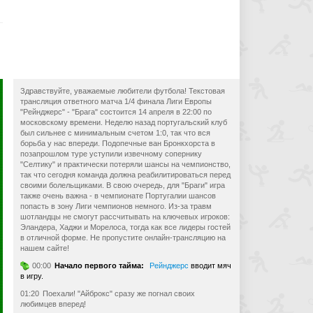
Здравствуйте, уважаемые любители футбола! Текстовая
трансляция ответного матча 1/4 финала Лиги Европы
"Рейнджерс" - "Брага" состоится 14 апреля в 22:00 по
московскому времени. Неделю назад португальский клуб
был сильнее с минимальным счетом 1:0, так что вся
борьба у нас впереди. Подопечные ван Бронкхорста в
позапрошлом туре уступили извечному сопернику
"Селтику" и практически потеряли шансы на чемпионство,
так что сегодня команда должна реабилитироваться перед
своими болельщиками. В свою очередь, для "Браги" игра
также очень важна - в чемпионате Португалии шансов
попасть в зону Лиги чемпионов немного. Из-за травм
шотландцы не смогут рассчитывать на ключевых игроков:
Эландера, Хаджи и Морелоса, тогда как все лидеры гостей
в отличной форме. Не пропустите онлайн-трансляцию на
нашем сайте!
00:00
Начало первого тайма:
Рейнджерс
вводит мяч
в игру.
01:20
Поехали! "Айброкс" сразу же погнал своих
любимцев вперед!