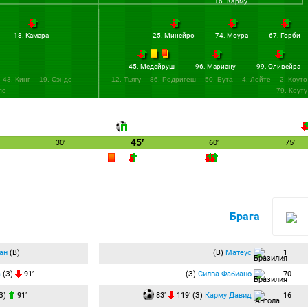
16. Карму
18. Камара
25. Минейро
74. Моура
67. Горби
45. Медейруш
96. Мариану
99. Оливейра
43. Кинг
19. Сэндс
12. Тьягу
86. Родригеш
50. Бута
4. Лейте
2. Коуто
ло
79. Коуту
45′
30′
60′
75′
Брага
ан
(В)
(В)
Матеус
1
а
(З)
91′
(З)
Силва Фабиано
70
З)
91′
83′
119′ (З)
Карму Давид
16