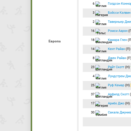
6
Голдсон Конно
3
Бэйсси Кэлвин
2
Таверньер Дж
16
Рэмси Аарон
(
18
Камара Глен
(
Европа
14
Кент Райан
(П)
8
Джек Райан
(П
23
Райт Скотт
(Н)
4
Лундстрем Дж
25
Руф Кемар
(Н)
37
Арфилд Скотт
17
Арибо Джо
(Н)
30
Сакала Джунио