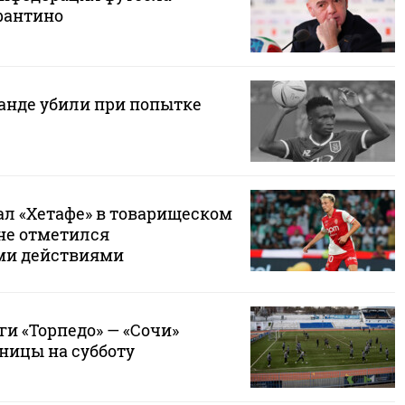
фантино
ганде убили при попытке
ал «Хетафе» в товарищеском
 не отметился
ми действиями
и «Торпедо» — «Сочи»
ницы на субботу