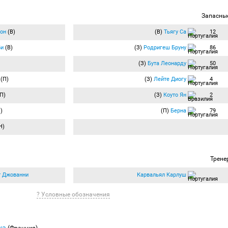
Запасны
он
(В)
(В)
Тьягу Са
12
би
(В)
(З)
Родригеш Бруну
86
(З)
Бута Леонарду
50
(П)
(З)
Лейте Диогу
4
П)
(З)
Коуто Ян
2
)
(П)
Берна
79
Н)
Трене
т Джованни
Карвальял Карлуш
? Условные обозначения
уа