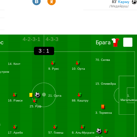
R
Y
83′
Карму
/Медейруш/
4-2-3-1
4-3-3
рс
Брага
3 : 1
70. Силва
14. Кент
9. Руис
10. Орта
дстрем
15. Оливейра
21. Орта
1.
Магальяеш
16. Рэмси
88. Каштру
25. Руф
3. Тормена
к
17. Арибо
57. Гомеш
8. Аль-Мусрати