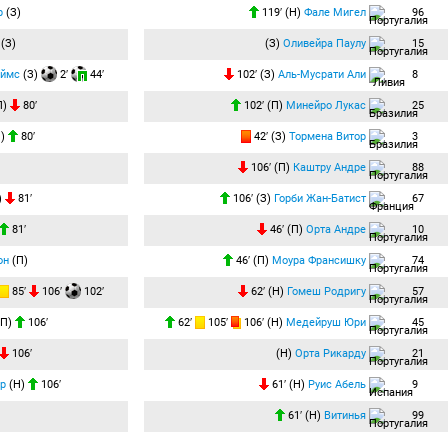
р
(З)
119′ (Н)
Фале Мигел
96
(З)
(З)
Оливейра Паулу
15
еймс
(З)
2′
44′
102′ (З)
Аль-Мусрати Али
8
П)
80′
102′ (П)
Минейро Лукас
25
П)
80′
42′ (З)
Тормена Витор
3
106′ (П)
Каштру Андре
88
)
81′
106′ (З)
Горби Жан-Батист
67
81′
46′ (П)
Орта Андре
10
он
(П)
46′ (П)
Моура Франсишку
74
85′
106′
102′
62′ (Н)
Гомеш Родригу
57
(П)
106′
62′
105′
106′ (Н)
Медейруш Юри
45
106′
(Н)
Орта Рикарду
21
р
(Н)
106′
61′ (Н)
Руис Абель
9
61′ (Н)
Витинья
99