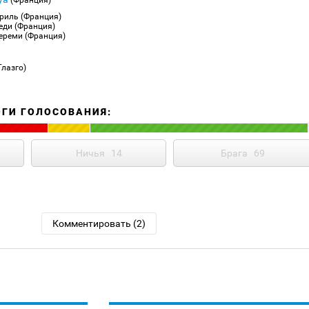
(Франция)
ириль (Франция)
еди (Франция)
ереми (Франция)
Глазго)
ОГИ ГОЛОСОВАНИЯ:
Ничья
14
Брага
69
Комментировать (2)