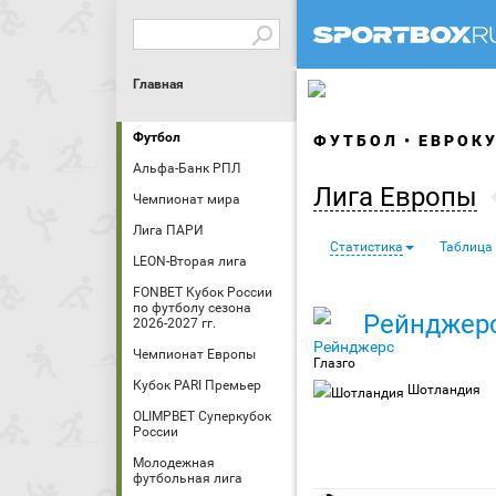
Главная
Футбол
ФУТБОЛ
ЕВРОК
Альфа-Банк РПЛ
Лига Европы
Чемпионат мира
Лига ПАРИ
Статистика
Таблица
LEON-Вторая лига
FONBET Кубок России
по футболу сезона
Рейнджер
2026-2027 гг.
Чемпионат Европы
Глазго
Кубок PARI Премьер
Шотландия
OLIMPBET Суперкубок
России
Молодежная
футбольная лига