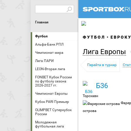
Главная
Футбол
ФУТБОЛ
ЕВРОК
Альфа-Банк РПЛ
Лига Европы
Чемпионат мира
Лига ПАРИ
Перейти в турнир
Стат
LEON-Вторая лига
FONBET Кубок России
по футболу сезона
Б36
2026-2027 гг.
Чемпионат Европы
Торсхавн
Кубок PARI Премьер
Фарер
OLIMPBET Суперкубок
острова
России
Молодежная
футбольная лига