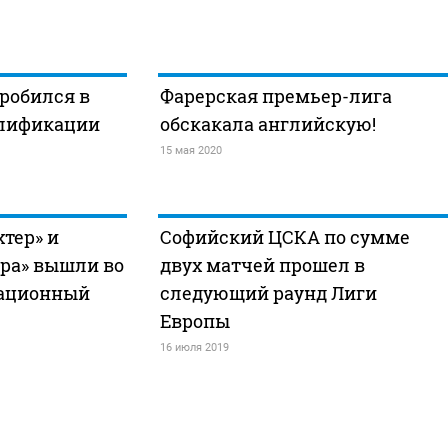
робился в
Фарерская премьер-лига
алификации
обскакала английскую!
15 мая 2020
тер» и
Софийский ЦСКА по сумме
ира» вышли во
двух матчей прошел в
кационный
следующий раунд Лиги
Европы
16 июля 2019