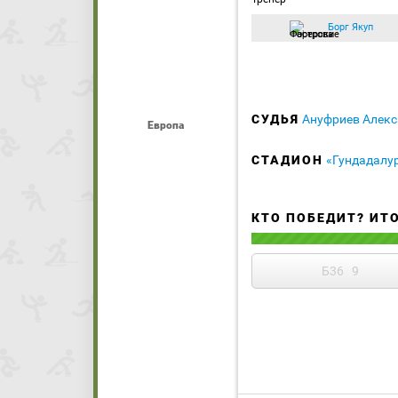
Борг Якуп
СУДЬЯ
Ануфриев Алек
Европа
СТАДИОН
«Гундадалу
КТО ПОБЕДИТ? ИТ
Б36
9