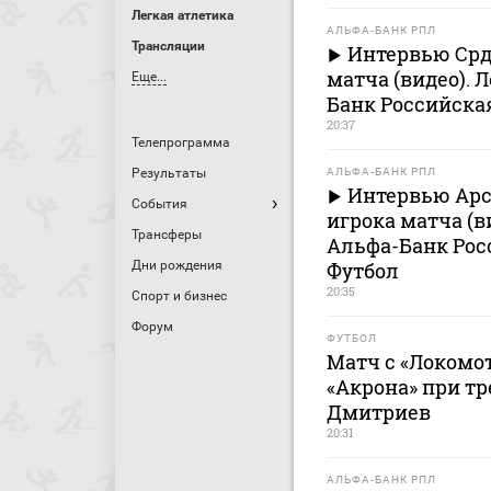
Легкая атлетика
АЛЬФА-БАНК РПЛ
Трансляции
Интервью Срд
матча (видео). 
Еще...
Банк Российска
20:37
Телепрограмма
Результаты
АЛЬФА-БАНК РПЛ
Интервью Арс
События
игрока матча (в
Трансферы
Альфа-Банк Рос
Дни рождения
Футбол
20:35
Спорт и бизнес
Форум
ФУТБОЛ
Матч с «Локомо
«Акрона» при тр
Дмитриев
20:31
АЛЬФА-БАНК РПЛ