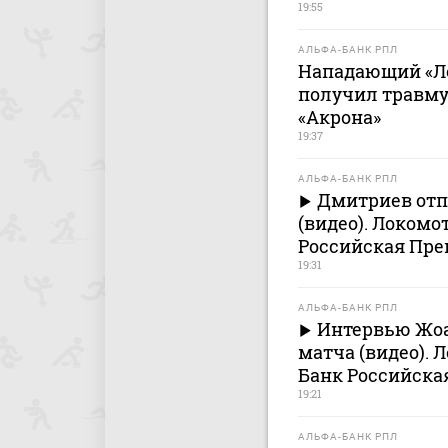
19:55
АЛЬФА-БАНК РПЛ
Нападающий «Л
получил травму
«Акрона»
19:37
АЛЬФА-БАНК РПЛ
Дмитриев отп
(видео). Локомо
Российская Пре
19:31
АЛЬФА-БАНК РПЛ
Интервью Жоа
матча (видео). 
Банк Российска
19:21
АЛЬФА-БАНК РПЛ