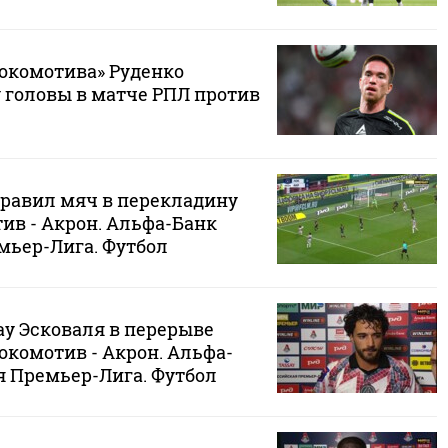
окомотива» Руденко
 головы в матче РПЛ против
равил мяч в перекладину
тив - Акрон. Альфа-Банк
мьер-Лига. Футбол
у Эсковаля в перерыве
Локомотив - Акрон. Альфа-
я Премьер-Лига. Футбол