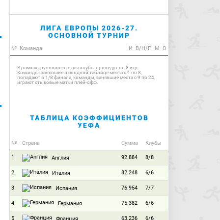
ЛИГА ЕВРОПЫ 2026-27.
ОСНОВНОЙ ТУРНИР
№
Команда
И
В/Н/П
М
О
В рамках группового этапа клубы проведут по 8 игр.
Команды, занявшие в сводной таблице места с 1 по 8,
попадают в 1/8 финала, команды, занявшие места с 9 по 24,
играют стыковые матчи плей-офф.
ТАБЛИЦА КОЭФФИЦИЕНТОВ
УЕФА
№
Страна
Сумма
Клубы
1
92.884
8/8
Англия
2
82.248
6/6
Италия
3
76.954
7/7
Испания
4
75.382
6/6
Германия
5
63.236
6/6
Франция