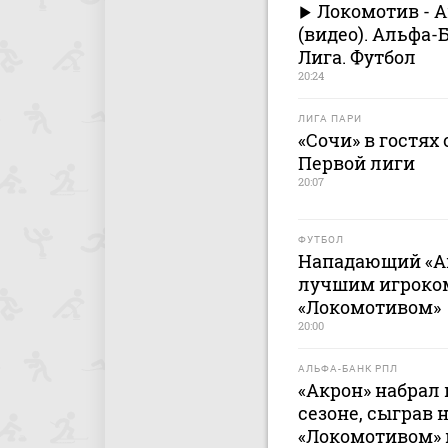
Локомотив - 
(видео). Альфа-
Лига. Футбол
20:24
ЛИГА ПАРИ
«Сочи» в гостях
Первой лиги
20:07
ФУТБОЛ
Нападающий «А
лучшим игроком
«Локомотивом»
20:00
АЛЬФА-БАНК РПЛ
«Акрон» набрал 
сезоне, сыграв 
«Локомотивом» 