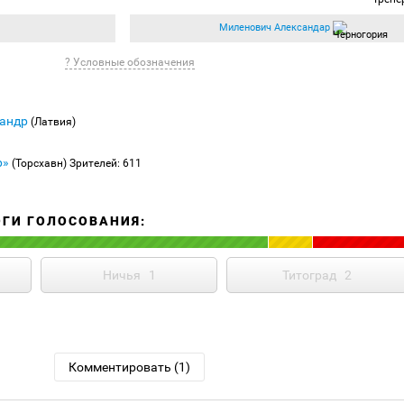
Миленович Александар
? Условные обозначения
сандр
(Латвия)
р»
(Торсхавн)
Зрителей: 611
ОГИ ГОЛОСОВАНИЯ:
Ничья
1
Титоград
2
Комментировать (1)