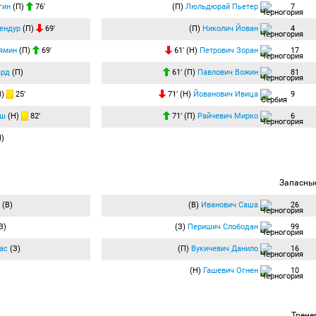
гин
(П)
76′
(П)
Люльдюрай Пьетер
7
ендур
(П)
69′
(П)
Николич Йован
4
ямин
(П)
69′
61′ (Н)
Петрович Зоран
17
ард
(П)
61′ (П)
Павлович Вожин
81
П)
25′
71′ (Н)
Йованович Ивица
9
аш
(Н)
82′
71′ (П)
Райчевич Мирко
6
)
Запасны
(В)
(В)
Иванович Саша
26
З)
(З)
Перишич Слободан
99
ас
(З)
(П)
Вукичевич Данило
16
(Н)
Гашевич Огнен
10
Трене