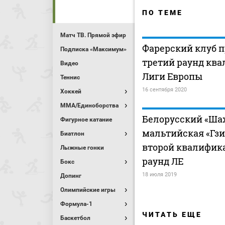
ПО ТЕМЕ
Матч ТВ. Прямой эфир
Фарерский клуб п
Подписка «Максимум»
третий раунд кв
Видео
Лиги Европы
Теннис
16 сентября 2020
Хоккей
MMA/Единоборства
Белорусский «Шах
Фигурное катание
мальтийская «Гз
Биатлон
второй квалифи
Лыжные гонки
раунд ЛЕ
Бокс
18 июля 2019
Допинг
Олимпийские игры
Формула-1
ЧИТАТЬ ЕЩЕ
Баскетбол