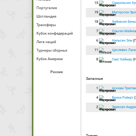
15
Самуэльсен Ху
Португалия
19
Магнуссон Эрл
Шотландия
18
Хейнесен Бень
Трансферы
7
Ольсен Мейнх
Кубок конфедераций
6
Нильсен Эли
(
Лига наций
11
Цеслевич Лук
Турниры сборных
Кубок Америки
8
Сааг Каймар
(Н
Россия
Запасные
1
Аскхам Трюгви
4
Броки Роберт
(
2
Эриксен Андри
Тренер