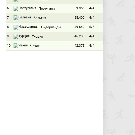
6
59.966
4/4
Португалия
7
55.400
4/4
Бельгия
8
49.649
5/5
Нидерланды
9
46.200
4/4
Турция
10
42.375
4/4
Чехия