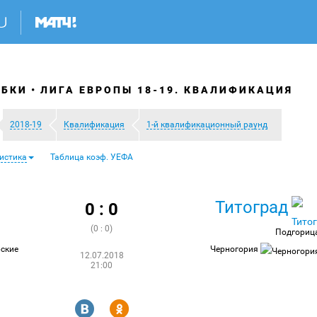
УБКИ
ЛИГА ЕВРОПЫ 18-19. КВАЛИФИКАЦИЯ
2018-19
Квалификация
1-й квалификационный раунд
истика
Таблица коэф. УЕФА
Титоград
0 : 0
(0 : 0)
Подгориц
ские
Черногория
12.07.2018
21:00
R
Y