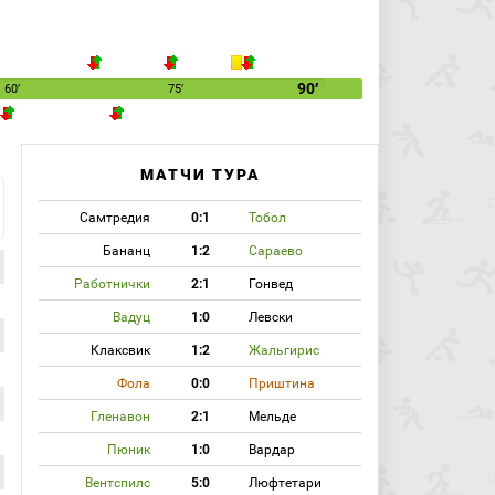
90′
60′
75′
МАТЧИ ТУРА
Самтредия
0:1
Тобол
Бананц
1:2
Сараево
Работнички
2:1
Гонвед
Вадуц
1:0
Левски
Клаксвик
1:2
Жальгирис
Фола
0:0
Приштина
Гленавон
2:1
Мельде
Пюник
1:0
Вардар
Вентспилс
5:0
Люфтетари