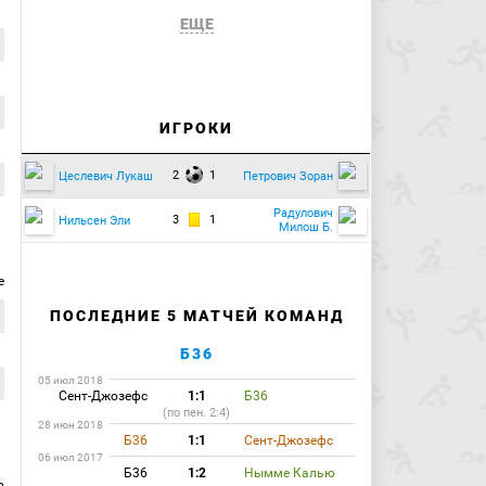
ЕЩЕ
ИГРОКИ
2
1
Цеслевич Лукаш
Петрович Зоран
Радулович
3
1
Нильсен Эли
Милош Б.
е
ПОСЛЕДНИЕ 5 МАТЧЕЙ КОМАНД
Б36
05 июл 2018
Сент-Джозефс
1:1
Б36
(по пен. 2:4)
28 июн 2018
Б36
1:1
Сент-Джозефс
06 июл 2017
Б36
1:2
Нымме Калью
р