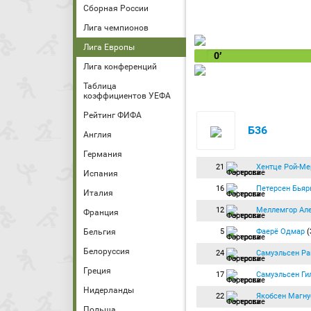
Сборная России
Лига чемпионов
Лига Европы
0′
Лига конференций
Таблица
коэффициентов УЕФА
Рейтинг ФИФА
Б36
Англия
Германия
21
Хентце Рой-Ме
Испания
16
Петерсен Бьяр
Италия
12
Меллемгор Ал
Франция
5
Фаерё Одмар
(
Бельгия
Белоруссия
24
Самуэльсен Ра
Греция
17
Самуэльсен Ги
Нидерланды
22
Якобсен Магну
Польша