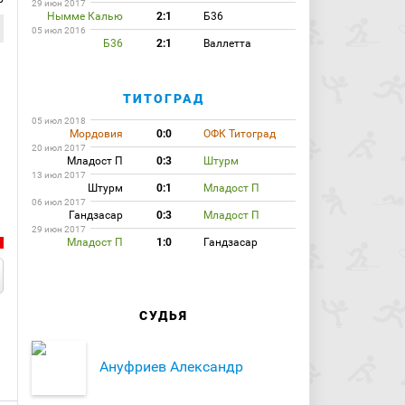
29 июн 2017
Нымме Калью
2:1
Б36
05 июл 2016
Б36
2:1
Валлетта
ТИТОГРАД
05 июл 2018
Мордовия
0:0
ОФК Титоград
20 июл 2017
Младост П
0:3
Штурм
13 июл 2017
Штурм
0:1
Младост П
06 июл 2017
Гандзасар
0:3
Младост П
29 июн 2017
Младост П
1:0
Гандзасар
СУДЬЯ
Ануфриев Александр