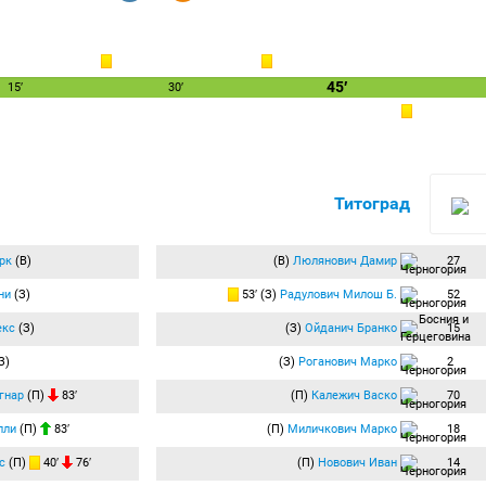
45′
15′
30′
Титоград
рк
(В)
(В)
Люлянович Дамир
27
ни
(З)
53′ (З)
Радулович Милош Б.
52
екс
(З)
(З)
Ойданич Бранко
15
З)
(З)
Роганович Марко
2
гнар
(П)
83′
(П)
Калежич Васко
70
лли
(П)
83′
(П)
Миличкович Марко
18
с
(П)
40′
76′
(П)
Новович Иван
14