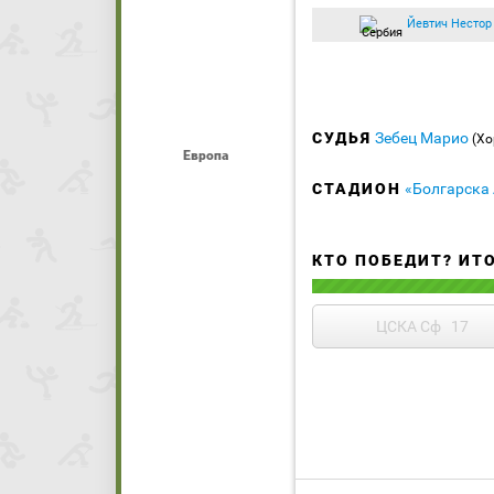
Йевтич Нестор
СУДЬЯ
Зебец Марио
(Хо
Европа
СТАДИОН
«Болгарска
КТО ПОБЕДИТ? ИТ
ЦСКА Сф
17