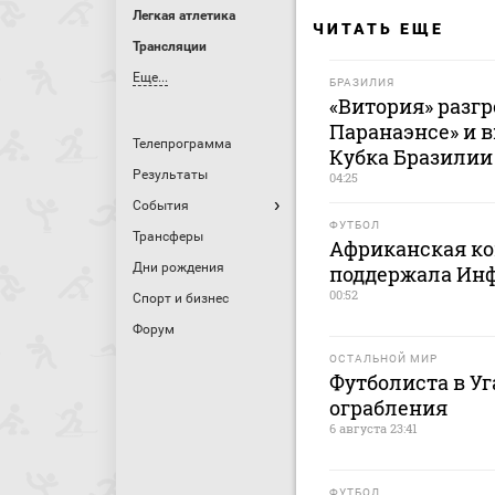
Легкая атлетика
ЧИТАТЬ ЕЩЕ
Трансляции
Еще...
БРАЗИЛИЯ
«Витория» разг
Паранаэнсе» и 
Телепрограмма
Кубка Бразилии
Результаты
04:25
События
ФУТБОЛ
Трансферы
Африканская ко
Дни рождения
поддержала Ин
00:52
Спорт и бизнес
Форум
ОСТАЛЬНОЙ МИР
Футболиста в У
ограбления
6 августа 23:41
ФУТБОЛ