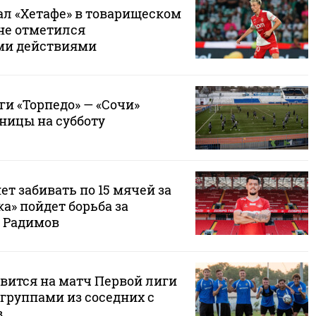
ал «Хетафе» в товарищеском
 не отметился
ми действиями
и «Торпедо» — «Сочи»
ницы на субботу
ет забивать по 15 мячей за
ка» пойдет борьба за
 Радимов
авится на матч Первой лиги
группами из соседних с
в