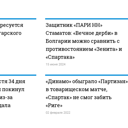
ресуется
Защитник «ПАРИ НН»
арского
Стаматов: «Вечное дерби» в
Болгарии можно сравнить с
противостоянием «Зенита» и
«Спартака»
15 июня 2024
тя 34 дня
«Динамо» обыграло «Партизан»
я покинул
в товарищеском матче,
из-за
«Спартак» не смог забить
дала
«Риге»
02 февраля 2022