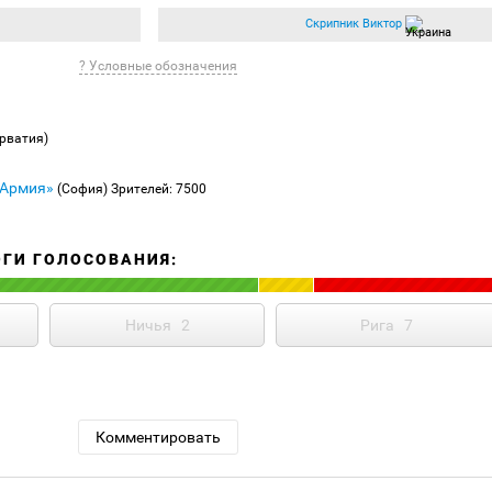
Скрипник Виктор
? Условные обозначения
рватия)
 Армия»
(София)
Зрителей: 7500
ОГИ ГОЛОСОВАНИЯ:
Ничья
2
Рига
7
Комментировать