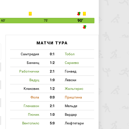
90′
60′
75′
МАТЧИ ТУРА
Самтредия
0:1
Тобол
Бананц
1:2
Сараево
Работнички
2:1
Гонвед
Вадуц
1:0
Левски
Клаксвик
1:2
Жальгирис
Фола
0:0
Приштина
Гленавон
2:1
Мельде
Пюник
1:0
Вардар
Вентспилс
5:0
Люфтетари