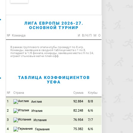
ЛИГА ЕВРОПЫ 2026-27.
ОСНОВНОЙ ТУРНИР
№
Команда
И
В/Н/П
М
О
В рамках группового этапа клубы проведут по 8 игр.
Команды, занявшие в сводной таблице места с 1 по 8,
попадают в 1/8 финала, команды, занявшие места с 9 по 24,
играют стыковые матчи плей-офф.
ТАБЛИЦА КОЭФФИЦИЕНТОВ
УЕФА
№
Страна
Сумма
Клубы
1
92.884
8/8
Англия
2
82.248
6/6
Италия
3
76.954
7/7
Испания
4
75.382
6/6
Германия