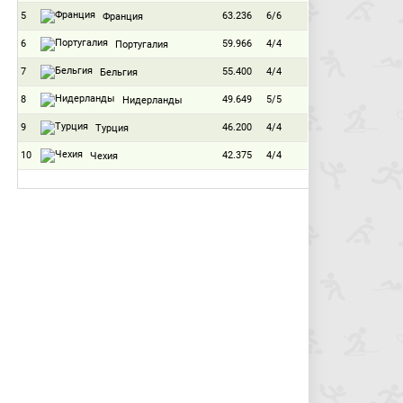
5
63.236
6/6
Франция
6
59.966
4/4
Португалия
7
55.400
4/4
Бельгия
8
49.649
5/5
Нидерланды
9
46.200
4/4
Турция
10
42.375
4/4
Чехия