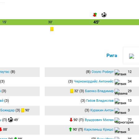
45′
15′
30′
Рига
таутас
(В)
(В)
Озолс Роберт
12
(З)
(З)
Черномордийс Антонийс
34
н
(З)
32′ (З)
Баенко Владимир
29
ай
(З)
(З)
Габов Владислав
13
 Божидар
(З)
90′
(З)
Куракин Антон
3
ш
(П)
49′
90′ (П)
Вушурович Милан
77
88′
90′ (П)
Карклиньш Кришс
5