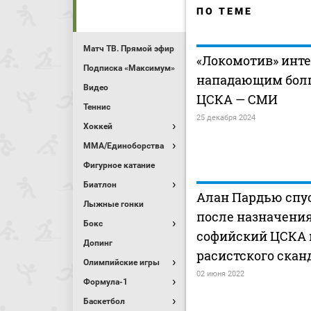
ПО ТЕМЕ
Матч ТВ. Прямой эфир
«Локомотив» инте
Подписка «Максимум»
нападающим болг
Видео
ЦСКА — СМИ
Теннис
25 декабря 2024
Хоккей
MMA/Единоборства
Фигурное катание
Биатлон
Алан Пардью спус
Лыжные гонки
после назначени
Бокс
софийский ЦСКА 
Допинг
расистского скан
Олимпийские игры
02 июня 2022
Формула-1
Баскетбол