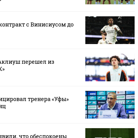
контракт с Винисиусом до
Аклиуш перешел из
Ж»
цировал тренера «Уфы»
яц
вили, что обеспокоены