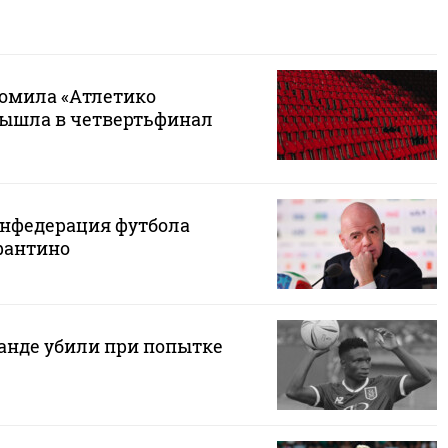
ромила «Атлетико
вышла в четвертьфинал
нфедерация футбола
фантино
ганде убили при попытке