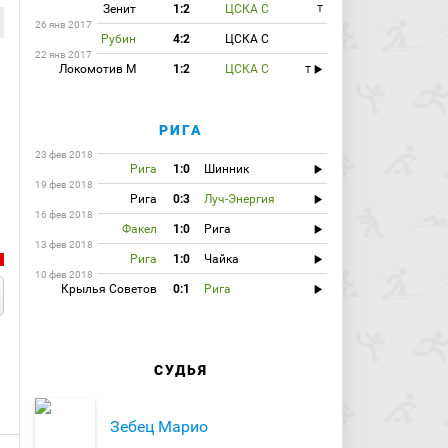
Зенит
1:2
ЦСКА С
T
26 янв 2017
Рубин
4:2
ЦСКА С
22 янв 2017
Локомотив М
1:2
ЦСКА С
T
РИГА
23 фев 2018
Рига
1:0
Шинник
19 фев 2018
Рига
0:3
Луч-Энергия
16 фев 2018
Факел
1:0
Рига
13 фев 2018
Рига
1:0
Чайка
10 фев 2018
Крылья Советов
0:1
Рига
СУДЬЯ
Зебец Марио