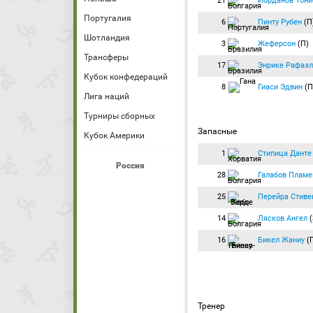
21
Йорданов Тони
Португалия
6
Пинту Рубен
(П
Шотландия
3
Жеферсон
(П)
Трансферы
17
Энрике Рафаэл
Кубок конфедераций
8
Гиаси Эдвин
(П
Лига наций
Турниры сборных
Запасные
Кубок Америки
1
Стипица Данте
Россия
28
Галабов Пламе
25
Перейра Стиве
14
Лясков Ангел
(
16
Бикел Жаниу
(
Тренер