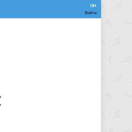
Войти
а