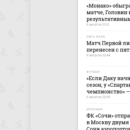
«Монако» обыгр
матче, Головин
результативны
6 августа 23:11
ЛИГА ПАРИ
Матч Первой лиг
перенесен с пят
6 августа 22:44
ФУТБОЛ
«Если Даку начн
сезон, у «Спарта
чемпионство» —
6 августа 22:36
ИСПАНИЯ
ФК «Сочи» отпр
в Москву двумя 
Сочи аэропорто