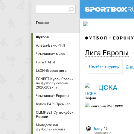
Главная
Футбол
ФУТБОЛ
ЕВРОК
Альфа-Банк РПЛ
Лига Европы
Чемпионат мира
Лига ПАРИ
Перейти в турнир
Стат
LEON-Вторая лига
FONBET Кубок России
по футболу сезона
ЦСКА
2026-2027 гг.
Чемпионат Европы
София
Кубок PARI Премьер
Болгария
OLIMPBET Суперкубок
России
Молодежная
Тьягу
49′
футбольная лига
/Жоржиньо/