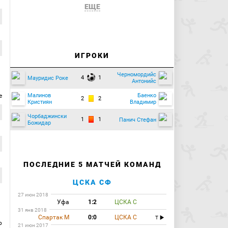
ЕЩЕ
ИГРОКИ
Черномордийс
4
1
Мауридис Роке
Антонийс
е
Малинов
Баенко
2
2
Кристиян
Владимир
Чорбаджински
1
1
Панич Стефан
Божидар
ПОСЛЕДНИЕ 5 МАТЧЕЙ КОМАНД
ЦСКА СФ
27 июн 2018
Уфа
1:2
ЦСКА С
31 янв 2018
Спартак М
0:0
ЦСКА С
T
р
21 июн 2017