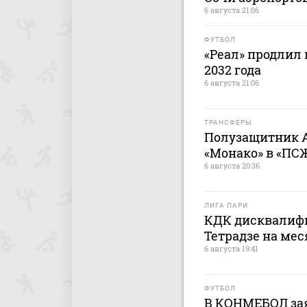
6 августа 21:06
ФУТБОЛ
«Реал» продлил 
2032 года
6 августа 21:06
ТРАНСФЕРЫ
Полузащитник 
«Монако» в «ПС
6 августа 20:36
ЛИГА ПАРИ
КДК дисквалифи
Тетрадзе на мес
6 августа 19:41
ФУТБОЛ
В КОНМЕБОЛ зая