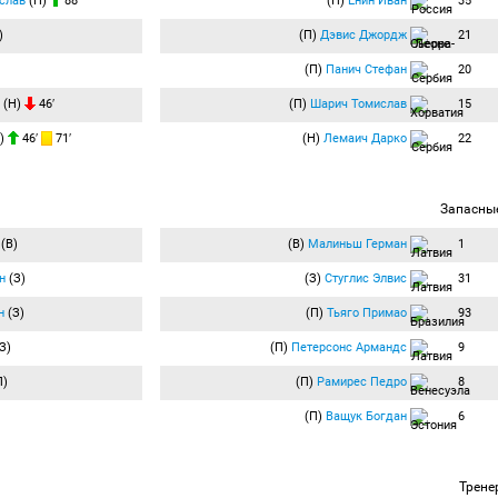
слав
(Н)
88′
(П)
Енин Иван
35
)
(П)
Дэвис Джордж
21
(П)
Панич Стефан
20
(Н)
46′
(П)
Шарич Томислав
15
)
46′
71′
(Н)
Лемаич Дарко
22
Запасны
(В)
(В)
Малиньш Герман
1
н
(З)
(З)
Стуглис Элвис
31
н
(З)
(П)
Тьяго Примао
93
З)
(П)
Петерсонс Армандс
9
П)
(П)
Рамирес Педро
8
(П)
Ващук Богдан
6
Трене