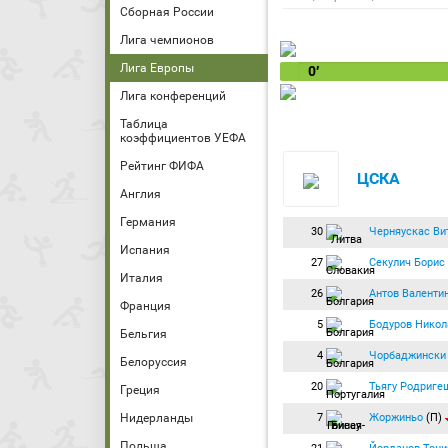
Сборная России
Лига чемпионов
Лига Европы
0′
Лига конференций
Таблица
коэффициентов УЕФА
Рейтинг ФИФА
ЦСКА
Англия
Германия
30
Черняускас Ви
Испания
27
Секулич Борис
Италия
26
Антов Валенти
Франция
5
Бодуров Никол
Бельгия
4
Чорбаджински
Белоруссия
20
Тьягу Родриге
Греция
7
Жоржиньо
(П)
Нидерланды
Польша