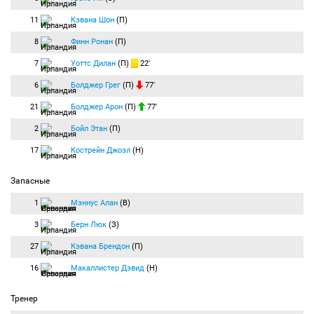
11
Кэвана Шон
(П)
8
Финн Ронан
(П)
7
Уоттс Дилан
(П)
22′
6
Болджер Грег
(П)
77′
21
Болджер Арон
(П)
77′
2
Бойл Этан
(П)
17
Кострейн Джоэл
(Н)
Запасные
1
Мэннус Алан
(В)
3
Берн Люк
(З)
27
Кэвана Брендон
(П)
16
Макаллистер Дэвид
(Н)
Тренер