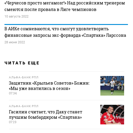
«Черчесов просто мегамозг!» Над российским тренером
смеются после провала в Лиге чемпионов
10 августа 2022
В АИКе сомневаются, что смогут удовлетворить
финансовые запросы экс-форварда «Спартака» Ларссона
28 июня 2022
ЧИТАТЬ ЕЩЕ
АЛЬФА-БАНК РПЛ
Защитник «Крыльев Советов» Божин:
«Мы уже вкатились в сезон»
07:34
АЛЬФА-БАНК РПЛ
Гасилин считает, что Даку станет
лучшим бомбардиром «Спартака»
07:19