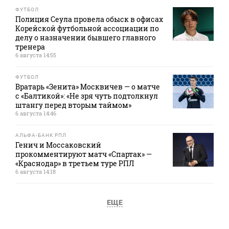
ФУТБОЛ
Полиция Сеула провела обыск в офисах
Корейской футбольной ассоциации по
делу о назначении бывшего главного
тренера
6 августа 14:55
ФУТБОЛ
Вратарь «Зенита» Москвичев — о матче
с «Балтикой»: «Не зря чуть подтолкнул
штангу перед вторым таймом»
6 августа 14:46
АЛЬФА-БАНК РПЛ
Генич и Моссаковский
прокомментируют матч «Спартак» —
«Краснодар» в третьем туре РПЛ
6 августа 14:18
ЕЩЕ