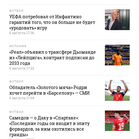
ФУТБОЛ
УЕФА потребовал от Инфантино
гарантий того, что он больше не будет
«уродовать» игру
6 августа 17:36
ИСПАНИЯ
«Реал» объявил о трансфере Дьоманде
из «Лейпцига», контракт подписан до
2033 года
6 августа 17:22
ФУТБОЛ
Обладатель «Золотого мяча» Родри
хочет перейти в «Барселону» — СМИ
6 августа 17:04
ФУТБОЛ
Самедов — о Даку в «Спартаке»:
«Последние годы он входит в элиту
форвардов, за ним охотились все
гранды»