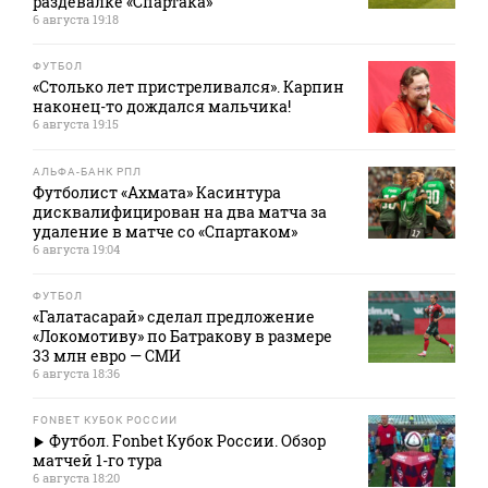
раздевалке «Спартака»
6 августа 19:18
ФУТБОЛ
«Столько лет пристреливался». Карпин
наконец-то дождался мальчика!
6 августа 19:15
АЛЬФА-БАНК РПЛ
Футболист «Ахмата» Касинтура
дисквалифицирован на два матча за
удаление в матче со «Спартаком»
6 августа 19:04
ФУТБОЛ
«Галатасарай» сделал предложение
«Локомотиву» по Батракову в размере
33 млн евро — СМИ
6 августа 18:36
FONBET КУБОК РОССИИ
Футбол. Fonbet Кубок России. Обзор
матчей 1-го тура
6 августа 18:20