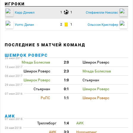
ИГРОКИ
1
1
Карр Дэниел
Стефанелли Николас
2
1
Уоттс Дилан
Ольссон Кристофер
ПОСЛЕДНИЕ 5 МАТЧЕЙ КОМАНД
ШЕМРОК РОВЕРС
20 июл 2017
Млада Болеслав
2:0
Шемрок Роверс
13 июл 2017
Шемрок Роверс
2:3
Млада Болеслав
06 июл 2017
Шемрок Роверс
1:0
Стьярнан
29 июн 2017
Стьярнан
0:1
Шемрок Роверс
07 июл 2016
РоПС
1:1
Шемрок Роверс
АИК
07 июл 2018
Треллеборг
1:4
АИК
26 мая 2018
АИК
3:3
Норрчепинг