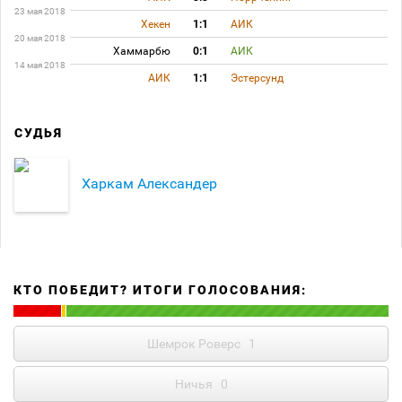
23 мая 2018
Хекен
1:1
АИК
20 мая 2018
Хаммарбю
0:1
АИК
14 мая 2018
АИК
1:1
Эстерсунд
СУДЬЯ
Харкам Александер
КТО ПОБЕДИТ? ИТОГИ ГОЛОСОВАНИЯ:
Шемрок Роверс
1
Ничья
0