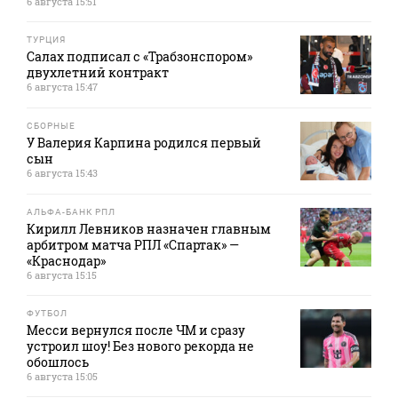
6 августа 15:51
ТУРЦИЯ
Салах подписал с «Трабзонспором»
двухлетний контракт
6 августа 15:47
СБОРНЫЕ
У Валерия Карпина родился первый
сын
6 августа 15:43
АЛЬФА-БАНК РПЛ
Кирилл Левников назначен главным
арбитром матча РПЛ «Спартак» —
«Краснодар»
6 августа 15:15
ФУТБОЛ
Месси вернулся после ЧМ и сразу
устроил шоу! Без нового рекорда не
обошлось
6 августа 15:05