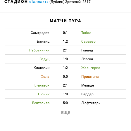
СТАДИОН
«Таллахт»
(Дублин)
Зрителей: 2817
МАТЧИ ТУРА
Самтредия
0:1
Тобол
Бананц
1:2
Сараево
Работнички
2:1
Гонвед
Вадуц
1:0
Левски
Клаксвик
1:2
Жальгирис
Фола
0:0
Приштина
Гленавон
2:1
Мельде
Пюник
1:0
Вардар
Вентспилс
5:0
Люфтетари
ЕЩЕ