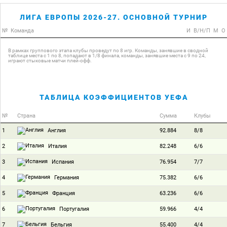
ЛИГА ЕВРОПЫ 2026-27. ОСНОВНОЙ ТУРНИР
№
Команда
И
В/Н/П
М
О
В рамках группового этапа клубы проведут по 8 игр. Команды, занявшие в сводной
таблице места с 1 по 8, попадают в 1/8 финала, команды, занявшие места с 9 по 24,
играют стыковые матчи плей-офф.
ТАБЛИЦА КОЭФФИЦИЕНТОВ УЕФА
№
Страна
Сумма
Клубы
1
92.884
8/8
Англия
2
82.248
6/6
Италия
3
76.954
7/7
Испания
4
75.382
6/6
Германия
5
63.236
6/6
Франция
6
59.966
4/4
Португалия
7
55.400
4/4
Бельгия