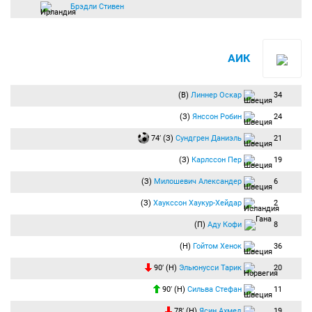
Брэдли Стивен
АИК
(В)
Линнер Оскар
34
(З)
Янссон Робин
24
74′ (З)
Сундгрен Даниэль
21
(З)
Карлссон Пер
19
(З)
Милошевич Александер
6
(З)
Хаукссон Хаукур-Хейдар
2
(П)
Аду Кофи
8
(Н)
Гойтом Хенок
36
90′ (Н)
Эльюнусси Тарик
20
90′ (Н)
Сильва Стефан
11
78′ (Н)
Ясин Ахмед
19