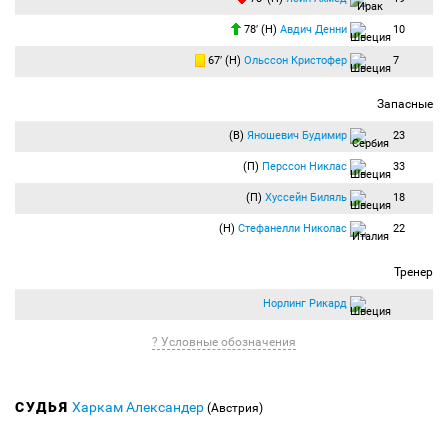
78′ (Н)
Авдич Денни
10
67′ (Н)
Ольссон Кристофер
7
Запасные
(В)
Яношевич Будимир
23
(П)
Перссон Никлас
33
(П)
Хуссейн Биляль
18
(Н)
Стефанелли Николас
22
Тренер
Норлинг Рикард
? Условные обозначения
СУДЬЯ
Харкам Александер
(Австрия)