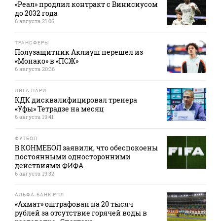
«Реал» продлил контракт с Винисиусом
до 2032 года
6 августа 21:06
ТРАНСФЕРЫ
Полузащитник Аклиуш перешел из
«Монако» в «ПСЖ»
6 августа 20:36
ЛИГА ПАРИ
КДК дисквалифицировал тренера
«Уфы» Тетрадзе на месяц
6 августа 19:41
ФУТБОЛ
В КОНМЕБОЛ заявили, что обеспокоены
постоянными односторонними
действиями ФИФА
6 августа 19:32
АЛЬФА-БАНК РПЛ
«Ахмат» оштрафован на 20 тысяч
рублей за отсутствие горячей воды в