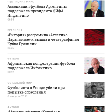
ЧЕМПИОНАТ МИРА
Ассоциация футбола Аргентины
поддержала президента ФИФА
Инфантино
06:55
БРАЗИЛИЯ
«Витория» разгромила «Атлетико
Паранаэнсе» и вышла в четвертьфинал
Кубка Бразилии
04:25
ФУТБОЛ
Африканская конфедерация футбола
поддержала Инфантино
00:52
ОСТАЛЬНОЙ МИР
Футболиста в Уганде убили при
попытке ограбления
6 августа 23:41
ФУТБОЛ
«Монако» обыграл «Хетафе» в