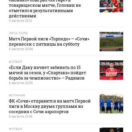
товарищеском матче, Головин не
отметился результативными
действиями
6 августа 23:11
ЛИГА ПАРИ
Матч Первой лиги «Торпедо» — «Сочи»
перенесен с пятницы на субботу
6 августа 22:44
ФУТБОЛ
«Если Даку начнет забивать по 15
мячей за сезон, у «Спартака» пойдет
борьба за чемпионство» — Радимов
6 августа 22:36
ИСПАНИЯ
ФК «Сочи» отправится на матч Первой
лиги в Москву двумя группами из
соседних с Сочи аэропортов
6 августа 21:06
ФУТБОЛ