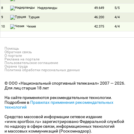
8
49.649
5/5
Нидерланды
9
46.200
4/4
Турция
10
42.375
4/4
Чехия
Помощь
Обратная связь
О портале
Реклама на портале
Пользовательское соглашение
Охрана труда
Политика обработки персональных данных
© ООО «Национальный спортивный телеканал» 2007 — 2026.
Для лиц старше 18 лет
На сайте применяются рекомендательные технологии.
Подробнее в
Правилах применения рекомендательных
технологий
Средство массовой информации сетевое издание
«www.sportbox.ru» зарегистрировано Федеральной службой
по надзору в сфере связи, информационных технологий
и массовых коммуникаций (Роскомнадзор).