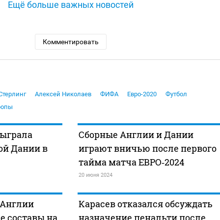
Ещё больше важных новостей
Комментировать
Стерлинг
Алексей Николаев
ФИФА
Евро-2020
Футбол
ропы
сыграла
Сборные Англии и Дании
ой Дании в
играют вничью после первого
тайма матча ЕВРО‑2024
20 июня 2024
 Англии
Карасев отказался обсуждать
е составы на
назначение пенальти после