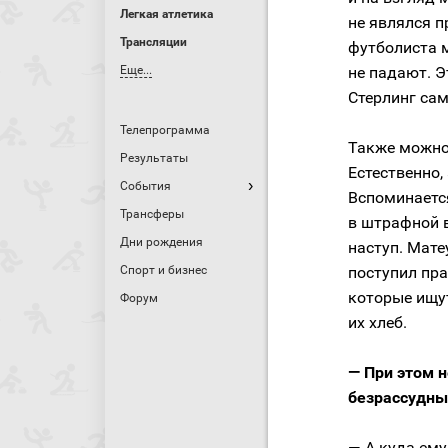
Легкая атлетика
не являлся 
Трансляции
футболиста м
Еще...
не падают. Э
Стерлинг сам
Телепрограмма
Также можно 
Результаты
Естественно,
События
Вспоминается
Трансферы
в штрафной 
Дни рождения
наступ. Мате
Спорт и бизнес
поступил пра
которые ищут
Форум
их хлеб.
— При этом н
безрассудны
— А куда ему