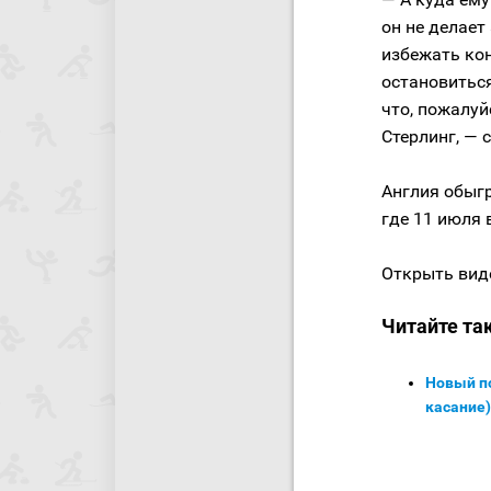
он не делает
избежать кон
остановитьс
что, пожалуй
Стерлинг, — 
Англия обыгр
где 11 июля 
Открыть вид
Читайте та
Новый по
касание)