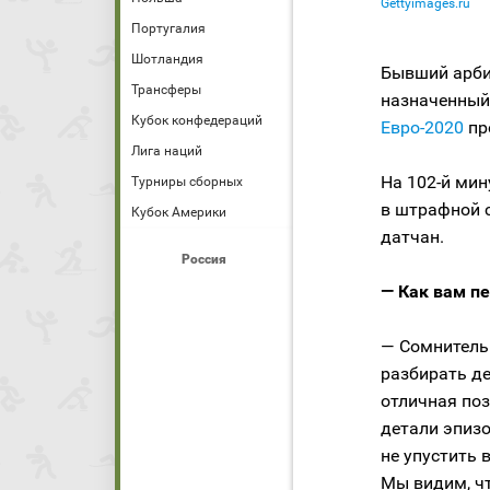
Gettyimages.ru
Португалия
Шотландия
Бывший арб
Трансферы
назначенный
Кубок конфедераций
Евро-2020
пр
Лига наций
На 102-й ми
Турниры сборных
в штрафной с
Кубок Америки
датчан.
Россия
— Как вам пе
— Сомнительн
разбирать де
отличная поз
детали эпизо
не упустить 
Мы видим, ч