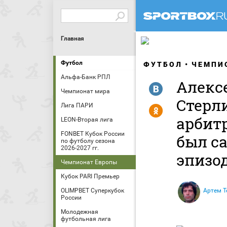
Главная
Футбол
ФУТБОЛ
ЧЕМПИ
Альфа-Банк РПЛ
Алекс
R
Чемпионат мира
Стерл
Лига ПАРИ
Y
арбит
LEON-Вторая лига
FONBET Кубок России
был са
по футболу сезона
2026-2027 гг.
эпизо
Чемпионат Европы
Кубок PARI Премьер
OLIMPBET Суперкубок
Артем Т
России
Молодежная
футбольная лига