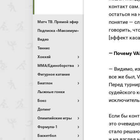
контакт сам.
остаться на н
понятие — с
Матч ТВ. Прямой эфир
говорить, чт
Подписка «Максимум»
[эффект каса
Видео
Теннис
— Почему VA
Хоккей
MMA/Единоборства
— Видимо, из
Фигурное катание
все же был, 
Биатлон
Перед турнир
судейского к
Лыжные гонки
исключительн
Бокс
Допинг
Если бы конт
Олимпийские игры
это очевидно
Формула-1
стало решающ
Баскетбол
и на взгляд 