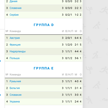
2
Дания
3
0/3/0
2-2
3
3
Словения
3
0/3/0
2-2
3
4
Сербия
3
0/2/1
1-2
2
ГРУППА D
№
Команда
И
В/Н/П
М
О
1
Австрия
3
2/0/1
6-4
6
2
Франция
3
1/2/0
2-1
5
3
Нидерланды
3
1/1/1
4-4
4
4
Польша
3
0/1/2
3-6
1
ГРУППА E
№
Команда
И
В/Н/П
М
О
1
Румыния
3
1/1/1
4-3
4
2
Бельгия
3
1/1/1
2-1
4
3
Словакия
3
1/1/1
3-3
4
4
Украина
3
1/1/1
2-4
4