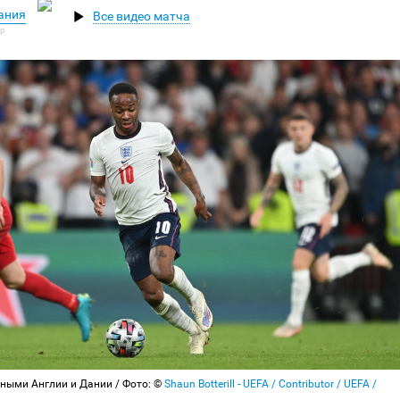
Дания
Все видео матча
ными Англии и Дании / Фото: ©
Shaun Botterill - UEFA / Contributor / UEFA /