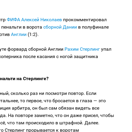
итр
ФИФА
Алексей Николаев
прокомментировал
 пенальти в ворота
сборной Дании
в полуфинале
отив
Англии
(1:2).
нуте форвард сборной Англии
Рахим Стерлинг
упал
оперника после касания с ногой защитника
нальти на Стерлинге?
ый, сколько раз ни посмотри повтор. Если
тальнее, то первое, что бросается в глаза — это
иция арбитра, он был сам обязан видеть все
да. На повторе заметно, что он даже присел, чтобы
всё, что там происходило в штрафной. Далее.
то Стерлинг прорывается к воротам