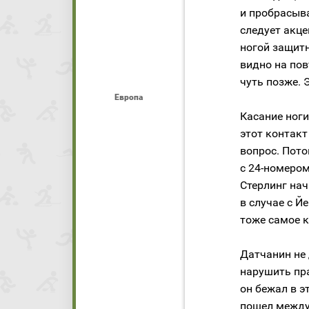
и пробрасыва
следует акце
ногой защитн
видно на пов
чуть позже. 
Европа
Касание ноги
этот контак
вопрос. Пото
с 24-номером
Стерлинг нач
в случае с Й
тоже самое к
Датчанин не
нарушить пра
он бежал в э
пошел между 