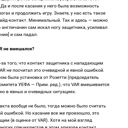
 Да и после касания у него была возможность
огах и продолжить игру. Знаете, у нас есть такое
лайд-контакт. Минимальный. Так и здесь — можно
о англичанин сам искал ногу защитника, усиливал
ния] и сам падал.
R не вмешался?
-за того, что контакт защитника с нападающим
VAR не посчитал это очевидной и явной ошибкой.
ом была установка от Розетти (председатель
омитета УЕФА — Прим. ред.), что VAR вмешивается
о в явных и очевидных ситуациях.
акта вообще не было, тогда можно было считать
й ошибкой. Но касание все же произошло, это
им (в оценке от VAR). Хотя на мой взгляд
многих специалистов в этом эпизоде контакт