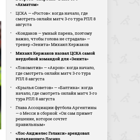
«Ахматом»
ЦСКА — «Ростов»: когда начало, где
смотреть онлайн матч 3‑го тура РПЛ 8
августа
«Кондаков — умный парень, поэтому
важно, чтобы голова не страдала» —
тренер «Зенита» Михаил Кержаков
Михаил Кержаков назвал ЦСКА самой
неудобной командой для «Зенита»
«Локомотив» — «Акрон»: когда начало,
где смотреть онлайн матч 3‑го тура
РПЛ 8 августа
«Крылья Советов» — «Балтика»: когда
начало, где смотреть онлайн матч 3‑го
тура РПЛ 8 августа
Глава Ассоциации футбола Аргентины
— о Месси в сборной: «Он сам примет
решение, которое сочтет
правильным»
«Лос‑Анджелес Гэлакси» арендовал
нападающего Лосано