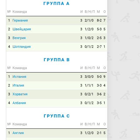
ГРУППА A
№
Команда
И
В/Н/П
М
О
1
Германия
3
2/1/0
8-2
7
2
Швейцария
3
1/2/0
5-3
5
3
Венгрия
3
1/0/2
2-5
3
4
Шотландия
3
0/1/2
2-7
1
ГРУППА B
№
Команда
И
В/Н/П
М
О
1
Испания
3
3/0/0
5-0
9
2
Италия
3
1/1/1
3-3
4
3
Хорватия
3
0/2/1
3-6
2
4
Албания
3
0/1/2
3-5
1
ГРУППА C
№
Команда
И
В/Н/П
М
О
1
Англия
3
1/2/0
2-1
5