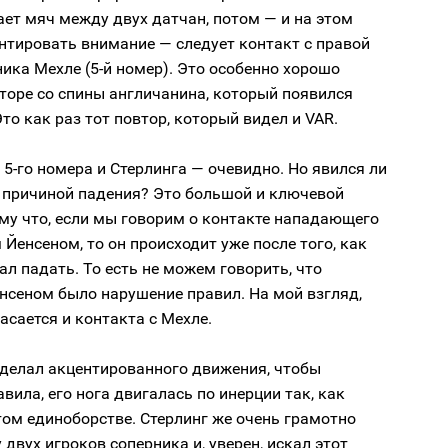
ет мяч между двух датчан, потом — и на этом
нтировать внимание — следует контакт с правой
ика Мехле (5-й номер). Это особенно хорошо
торе со спины англичанина, который появился
Это как раз тот повтор, который видел и VAR.
 5-го номера и Стерлинга — очевидно. Но явился ли
т причиной падения? Это большой и ключевой
му что, если мы говорим о контакте нападающего
 Йенсеном, то он происходит уже после того, как
ал падать. То есть не можем говорить, что
енсеном было нарушение правил. На мой взгляд,
асается и контакта с Мехле.
 делал акцентированного движения, чтобы
вила, его нога двигалась по инерции так, как
том единоборстве. Стерлинг же очень грамотно
двух игроков соперника и, уверен, искал этот