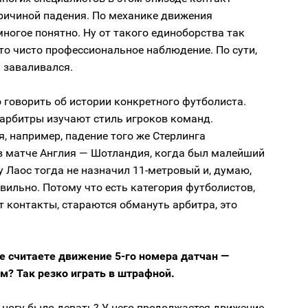
причиной падения. По механике движения
ногое понятно. Ну от такого единоборства так
то чисто профессиональное наблюдение. По сути,
 заваливался.
говорить об истории конкретного футболиста.
 арбитры изучают стиль игроков команд.
, например, падение того же Стерлинга
в матче Англия — Шотландия, когда был малейший
у Лаос тогда не назначил 11-метровый и, думаю,
вильно. Потому что есть категория футболистов,
 контакты, стараются обмануть арбитра, это
е считаете движение 5-го номера датчан —
м? Так резко играть в штрафной.
 ногу было девать? У него продолжается движение,