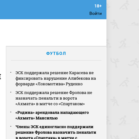
Войти
ФУТБОЛ
н
ЭСК поддержала решение Карасева не
фиксировать нарушение Алибекова на
форварде «Локомотива» Руденко
ЭСК поддержала решение Фролова не
назначать пенальти в ворота
«Ахмата» в матче со «Спартаком»
«Родина» арендовала нападающего
«Ахмата» Мансилью
Члены ЭСК единогласно поддержали
решение Фролова назначить пенальти
в ворота «Спартака» в матче с