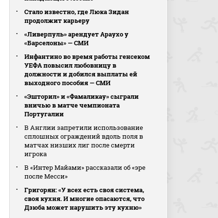
Стало известно, где Люка Зидан
продолжит карьеру
«Ливерпуль» арендует Араухо у
«Барселоны» — СМИ
Инфантино во время работы генсеком
УЕФА повысил любовницу в
должности и добился выплаты ей
выходного пособия — СМИ
«Эшторил» и «Фамаликау» сыграли
вничью в матче чемпионата
Португалии
В Англии запретили использование
сплошных ограждений вдоль поля в
матчах низших лиг после смерти
игрока
В «Интер Майами» рассказали об «эре
после Месси»
Григорян: «У всех есть своя система,
своя кухня. И многие опасаются, что
Дзюба может нарушить эту кухню»