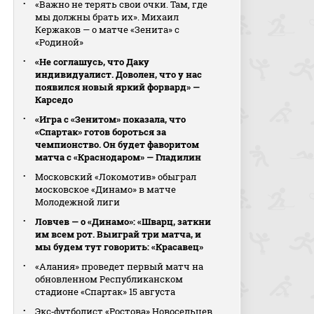
«Важно не терять свои очки. Там, где
мы должны брать их». Михаил
Кержаков — о матче «Зенита» с
«Родиной»
«Не соглашусь, что Даку
индивидуалист. Доволен, что у нас
появился новый яркий форвард» —
Карседо
«Игра с «Зенитом» показала, что
«Спартак» готов бороться за
чемпионство. Он будет фаворитом
матча с «Краснодаром» — Гладилин
Московский «Локомотив» обыграл
московское «Динамо» в матче
Молодежной лиги
Ловчев — о «Динамо»: «Шварц, заткни
им всем рот. Выиграй три матча, и
мы будем тут говорить: «Красавец»
«Алания» проведет первый матч на
обновленном Республиканском
стадионе «Спартак» 15 августа
Экс‑футболист «Ростова» Новосельцев