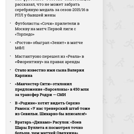
рассказал, что не может забрать
серебряную медаль за сезон‑2015/16 в
РПЛ у бывшей жены
Футболисты «Сочи» прилетели в
Москву на матч Первой лиги с
«Торпедо»
«Ростов» обыграл «Зенит» в матче
МФЛ
Мастантуоно перешел из «Реала» в
«Фиорентину» на правах аренды
Стало известно имя сына Валерия
Карпина
«Манчестер Сити» отклонил
предложение «Барселоны» в €50 млн
за трансфер Родри — СМИ
В «Родине» хотят видеть Серхио
Рамоса: «У нас тренерский штаб тоже
из Севильи. Шикарно бы вписался!»
Вратарь «Динамо» Расулов: «Боев
Шары Буллета я посмотрел точно
больше, чем матчей Овечкина»