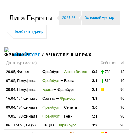
Лига Европы
2025-26
Основной турнир
Перейти в турнир
ФРАЙБУРГ
/ УЧАСТИЕ В ИГРАХ
Дата, тур (место)
События
М
20.05, Финал
Фрайбург
—
Астон Вилла
0:3
73`
18
07.05, Полуфинал
Фрайбург
—
Брага
3:1
81`
10
30.04, Полуфинал
Брага
—
Фрайбург
2:1
90
16.04, 1/4 финала
Сельта
—
Фрайбург
1:3
90
09.04, 1/4 финала
Фрайбург
—
Сельта
3:0
90
19.03, 1/8 финала
Фрайбург
—
Генк
5:1
90
06.11.2025, 04 (2)
Ницца
—
Фрайбург
1:3
90