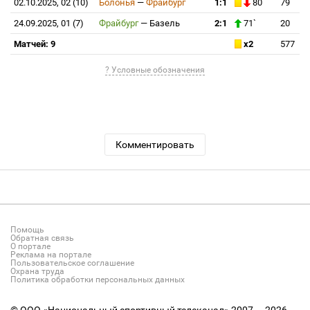
02.10.2025, 02 (10)
Болонья
—
Фрайбург
1:1
80`
79
24.09.2025, 01 (7)
Фрайбург
—
Базель
2:1
71`
20
Матчей: 9
x2
577
? Условные обозначения
Комментировать
Помощь
Обратная связь
О портале
Реклама на портале
Пользовательское соглашение
Охрана труда
Политика обработки персональных данных