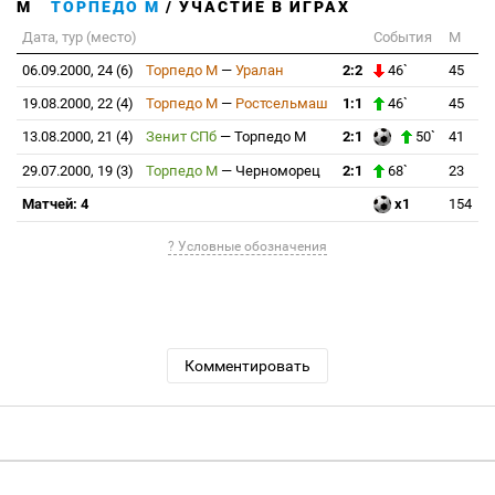
ТОРПЕДО М
/ УЧАСТИЕ В ИГРАХ
Дата, тур (место)
События
М
06.09.2000, 24 (6)
Торпедо М
—
Уралан
2:2
46`
45
19.08.2000, 22 (4)
Торпедо М
—
Ростсельмаш
1:1
46`
45
13.08.2000, 21 (4)
Зенит СПб
—
Торпедо М
2:1
50`
41
29.07.2000, 19 (3)
Торпедо М
—
Черноморец
2:1
68`
23
Матчей: 4
x1
154
? Условные обозначения
Комментировать