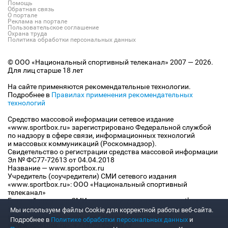
Помощь
Обратная связь
О портале
Реклама на портале
Пользовательское соглашение
Охрана труда
Политика обработки персональных данных
© ООО «Национальный спортивный телеканал» 2007 — 2026.
Для лиц старше 18 лет
На сайте применяются рекомендательные технологии.
Подробнее в
Правилах применения рекомендательных
технологий
Средство массовой информации сетевое издание
«www.sportbox.ru» зарегистрировано Федеральной службой
по надзору в сфере связи, информационных технологий
и массовых коммуникаций (Роскомнадзор).
Свидетельство о регистрации средства массовой информации
Эл № ФС77-72613 от 04.04.2018
Название — www.sportbox.ru
Учредитель (соучредители) СМИ сетевого издания
«www.sportbox.ru»: ООО «Национальный спортивный
телеканал»
Главный редактор СМИ сетевого издания «www.sportbox.ru»:
Конов В.А.
Мы используем файлы Сookie для корректной работы веб-сайта.
Номер телефона редакции СМИ сетевого издания
Подробнее в
Политике обработки персональных данных
и
«www.sportbox.ru»: +7 (495) 653 8419