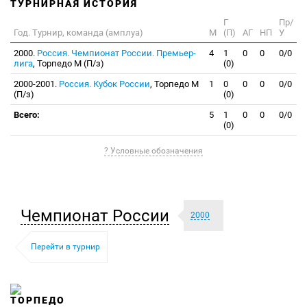
ТУРНИРНАЯ ИСТОРИЯ
Г
Пр/
Год. Турнир, команда (амплуа)
М
(П)
АГ
НП
У
2000.
Россия. Чемпионат России. Премьер-
4
1
0
0
0/0
лига
, Торпедо М (П/з)
(0)
2000-2001.
Россия. Кубок России
, Торпедо М
1
0
0
0
0/0
(П/з)
(0)
Всего:
5
1
0
0
0/0
(0)
? Условные обозначения
Чемпионат России
2000
Перейти в турнир