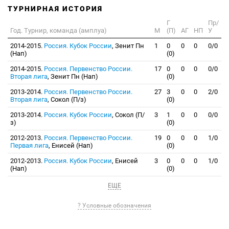
ТУРНИРНАЯ ИСТОРИЯ
Г
Пр/
Год. Турнир, команда (амплуа)
М
(П)
АГ
НП
У
2014-2015.
Россия. Кубок России
, Зенит Пн
1
0
0
0
0/0
(Нап)
(0)
2014-2015.
Россия. Первенство России.
17
0
0
0
0/0
Вторая лига
, Зенит Пн (Нап)
(0)
2013-2014.
Россия. Первенство России.
27
3
0
0
2/0
Вторая лига
, Сокол (П/з)
(0)
2013-2014.
Россия. Кубок России
, Сокол (П/
3
1
0
0
0/0
з)
(0)
2012-2013.
Россия. Первенство России.
19
0
0
0
1/0
Первая лига
, Енисей (Нап)
(0)
2012-2013.
Россия. Кубок России
, Енисей
3
0
0
0
1/0
(Нап)
(0)
ЕЩЕ
? Условные обозначения