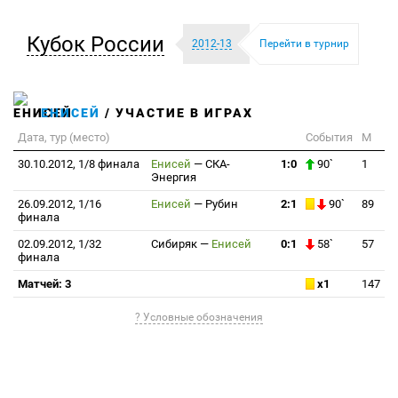
Кубок России
2012-13
Перейти в турнир
ЕНИСЕЙ
/ УЧАСТИЕ В ИГРАХ
Дата, тур (место)
События
М
30.10.2012, 1/8 финала
Енисей
—
СКА-
1:0
90`
1
Энергия
26.09.2012, 1/16
Енисей
—
Рубин
2:1
90`
89
финала
02.09.2012, 1/32
Сибиряк
—
Енисей
0:1
58`
57
финала
Матчей: 3
x1
147
? Условные обозначения