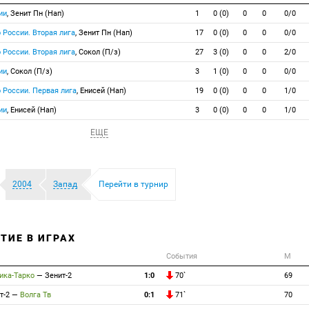
ии
, Зенит Пн (Нап)
1
0 (0)
0
0
0/0
 России. Вторая лига
, Зенит Пн (Нап)
17
0 (0)
0
0
0/0
 России. Вторая лига
, Сокол (П/з)
27
3 (0)
0
0
2/0
ии
, Сокол (П/з)
3
1 (0)
0
0
0/0
 России. Первая лига
, Енисей (Нап)
19
0 (0)
0
0
1/0
ии
, Енисей (Нап)
3
0 (0)
0
0
1/0
ЕЩЕ
2004
Запад
Перейти в турнир
ТИЕ В ИГРАХ
События
М
ика-Тарко
—
Зенит-2
1:0
70`
69
т-2
—
Волга Тв
0:1
71`
70