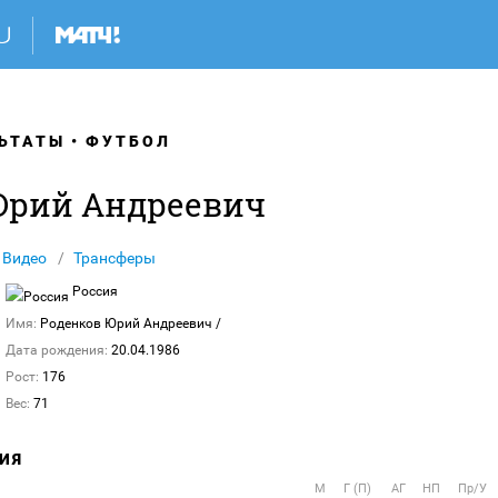
ЬТАТЫ
ФУТБОЛ
Юрий Андреевич
Видео
Трансферы
Россия
Имя:
Роденков Юрий Андреевич
/
Дата рождения:
20.04.1986
Рост:
176
Вес:
71
ИЯ
М
Г (П)
АГ
НП
Пр/У