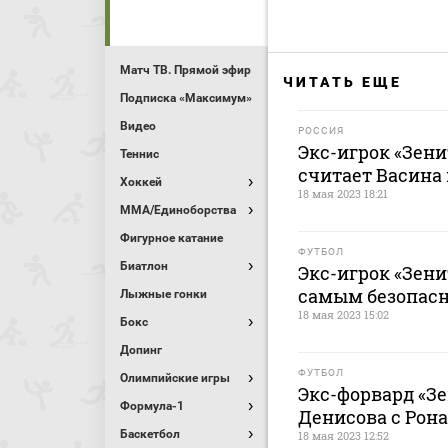
Матч ТВ. Прямой эфир
ЧИТАТЬ ЕЩЕ
Подписка «Максимум»
Видео
РОССИЯ
Экс-игрок «Зени
Теннис
считает Васина
Хоккей
18 мая 2023 18:21
MMA/Единоборства
Фигурное катание
ФУТБОЛ
Биатлон
Экс-игрок «Зен
самым безопасн
Лыжные гонки
18 мая 2023 15:02
Бокс
Допинг
ФУТБОЛ
Олимпийские игры
Экс-форвард «З
Формула-1
Денисова с Рон
Баскетбол
18 мая 2023 12:52