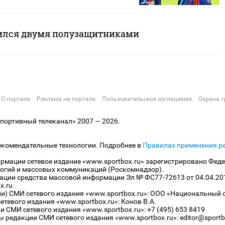
ился двумя полузащитниками
О портале
Реклама на портале
Пользовательское соглашение
Охрана т
ортивный телеканал» 2007 — 2026.
екомендательные технологии. Подробнее в
Правилах применения р
рмации сетевое издание «www.sportbox.ru» зарегистрировано Феде
огий и массовых коммуникаций (Роскомнадзор).
рации средства массовой информации Эл № ФС77-72613 от 04.04.20
x.ru
ли) СМИ сетевого издания «www.sportbox.ru»: ООО «Национальный 
тевого издания «www.sportbox.ru»: Конов В.А.
 СМИ сетевого издания «www.sportbox.ru»: +7 (495) 653 8419
 редакции СМИ сетевого издания «www.sportbox.ru»: editor@sportb