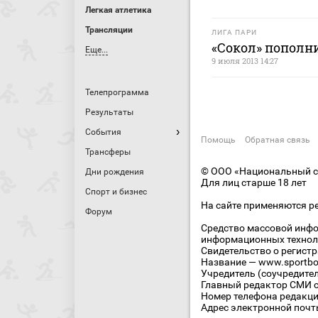
Легкая атлетика
Трансляции
ЛИГА ПАРИ
«Сокол» пополн
Еще...
9 июля 2013 14:27
Телепрограмма
Результаты
События
Помощь
Обратная связь
Трансферы
© ООО «Национальный сп
Дни рождения
Для лиц старше 18 лет
Спорт и бизнес
На сайте применяются р
Форум
Средство массовой инфо
информационных технол
Свидетельство о регист
Название — www.sportbo
Учредитель (соучредите
Главный редактор СМИ се
Номер телефона редакции
Адрес электронной почты