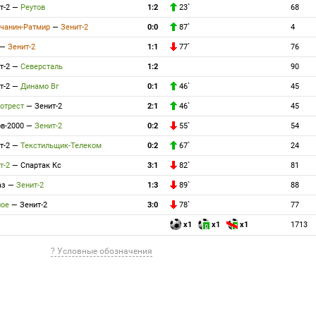
т-2
—
Реутов
1:2
23`
68
чанин-Ратмир
—
Зенит-2
0:0
87`
4
—
Зенит-2
1:1
77`
76
т-2
—
Северсталь
1:2
90
т-2
—
Динамо Вг
0:1
46`
45
отрест
—
Зенит-2
2:1
46`
45
в-2000
—
Зенит-2
0:2
55`
54
т-2
—
Текстильщик-Телеком
0:2
67`
24
т-2
—
Спартак Кс
3:1
82`
81
аз
—
Зенит-2
1:3
89`
88
ное
—
Зенит-2
3:0
78`
77
x1
x1
x1
1713
? Условные обозначения