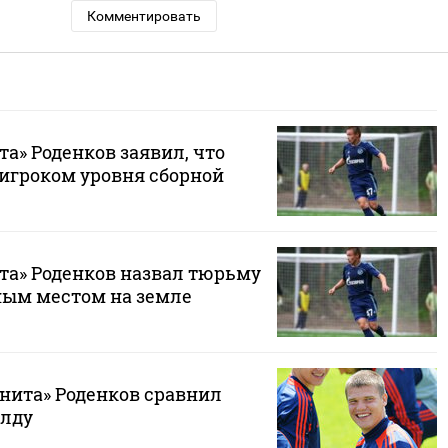
Комментировать
та» Роденков заявил, что
 игроком уровня сборной
ита» Роденков назвал тюрьму
ым местом на земле
енита» Роденков сравнил
алду