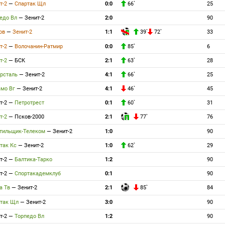
т-2
—
Спартак Щл
0:0
66`
25
едо Вл
—
Зенит-2
2:0
90
тов
—
Зенит-2
1:1
39`
72`
33
т-2
—
Волочанин-Ратмир
0:0
85`
6
т-2
—
БСК
2:1
63`
28
ерсталь
—
Зенит-2
4:1
66`
25
амо Вг
—
Зенит-2
4:1
46`
45
т-2
—
Петротрест
0:1
60`
31
т-2
—
Псков-2000
2:1
77`
76
тильщик-Телеком
—
Зенит-2
1:0
90
так Кс
—
Зенит-2
1:0
62`
29
т-2
—
Балтика-Тарко
1:2
90
т-2
—
Спортакадемклуб
0:1
90
а Тв
—
Зенит-2
2:1
85`
84
ртак Щл
—
Зенит-2
3:0
90
т-2
—
Торпедо Вл
1:2
90