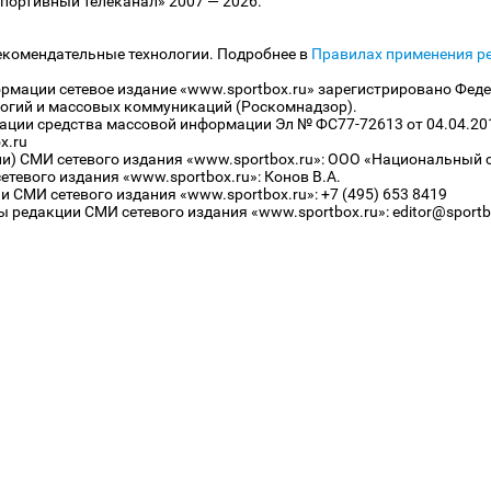
ортивный телеканал» 2007 — 2026.
екомендательные технологии. Подробнее в
Правилах применения р
рмации сетевое издание «www.sportbox.ru» зарегистрировано Феде
огий и массовых коммуникаций (Роскомнадзор).
рации средства массовой информации Эл № ФС77-72613 от 04.04.20
x.ru
ли) СМИ сетевого издания «www.sportbox.ru»: ООО «Национальный 
тевого издания «www.sportbox.ru»: Конов В.А.
 СМИ сетевого издания «www.sportbox.ru»: +7 (495) 653 8419
 редакции СМИ сетевого издания «www.sportbox.ru»: editor@sportb