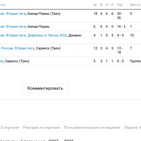
сть)
М
В
Н
П
РМ
Место
ии. Вторая лига
, Амкар-Пермь (Трен)
18
6
6
6
30 -
5
26
ии. Вторая лига
, Амкар-Пермь
6
6
0
0
16 - 2
1
ии. Вторая лига. Дивизион А. Весна 2024
, Динамо-
4
1
0
3
4 - 9
10
 России. Вторая лига
, Саранск (Трен)
12
3
4
5
13 -
7
18
ии
, Саранск (Трен)
5
3
1
1
8 - 5
Группа
Комментировать
О портале
Реклама на портале
Пользовательское соглашение
Охрана т