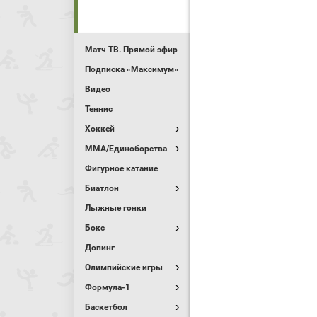
Матч ТВ. Прямой эфир
Подписка «Максимум»
Видео
Теннис
Хоккей
MMA/Единоборства
Фигурное катание
Биатлон
Лыжные гонки
Бокс
Допинг
Олимпийские игры
Формула-1
Баскетбол