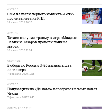
ФУТБОЛ
СМИ назвали первого новичка «Сочи»
после вылета из РПЛ
14 июня 2024 20:26
ДРУГИЕ
Татаев получил травму в игре «Млады»,
Левин и Назаров провели полные
матчи
10 июня 2020 21:04
СБОРНЫЕ
В сборную России U-20 вызваны два
легионера
7 февраля 2020 10:45
ФУТБОЛ
Полузащитник «Динамо» перебрался в чемпионат
Чехии
7 февраля 2017 19:40
АЛЬФА-БАНК РПЛ