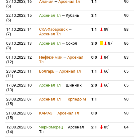
27.10.2023, 16
Алания
—
Арсенал Тл
1:1
90
(6)
22.10.2023, 15
Арсенал Тл
—
Кубань
3:1
90
(6)
14.10.2023, 14
СКА-Хабаровск
—
1:1
89`
88
(7)
Арсенал Тл
08.10.2023, 13
Арсенал Тл
—
Сокол
3:0
87`
86
(8)
01.10.2023, 12
Нефтехимик
—
Арсенал
0:0
84`
83
(12)
Тл
23.09.2023, 11
Волгарь
—
Арсенал Тл
1:1
66`
65
(11)
17.09.2023, 10
Арсенал Тл
—
Шинник
2:0
66`
65
(13)
28.08.2023, 07
Арсенал Тл
—
Торпедо М
1:1
90
(15)
21.08.2023, 06
КАМАЗ
—
Арсенал Тл
0:0
90
(15)
12.08.2023, 05
Черноморец
—
Арсенал
2:1
85`
84
(14)
Тл