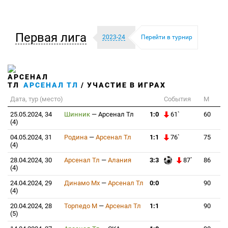
Первая лига
2023-24
Перейти в турнир
АРСЕНАЛ ТЛ
/ УЧАСТИЕ В ИГРАХ
Дата, тур (место)
События
М
25.05.2024, 34
Шинник
—
Арсенал Тл
1:0
61`
60
(4)
04.05.2024, 31
Родина
—
Арсенал Тл
1:1
76`
75
(4)
28.04.2024, 30
Арсенал Тл
—
Алания
3:3
87`
86
(4)
24.04.2024, 29
Динамо Мх
—
Арсенал Тл
0:0
90
(4)
20.04.2024, 28
Торпедо М
—
Арсенал Тл
1:1
90
(5)