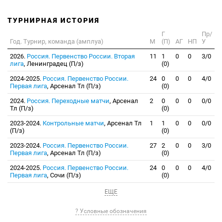
ТУРНИРНАЯ ИСТОРИЯ
Г
Пр/
Год. Турнир, команда (амплуа)
М
(П)
АГ
НП
У
2026.
Россия. Первенство России. Вторая
11
1
0
0
3/0
лига
, Ленинградец (П/з)
(0)
2024-2025.
Россия. Первенство России.
24
0
0
0
4/0
Первая лига
, Арсенал Тл (П/з)
(0)
2024.
Россия. Переходные матчи
, Арсенал
2
0
0
0
0/0
Тл (П/з)
(0)
2023-2024.
Контрольные матчи
, Арсенал Тл
1
1
0
0
0/0
(П/з)
(0)
2023-2024.
Россия. Первенство России.
27
2
0
0
3/0
Первая лига
, Арсенал Тл (П/з)
(0)
2024-2025.
Россия. Первенство России.
24
0
0
0
4/0
Первая лига
, Сочи (П/з)
(0)
ЕЩЕ
? Условные обозначения