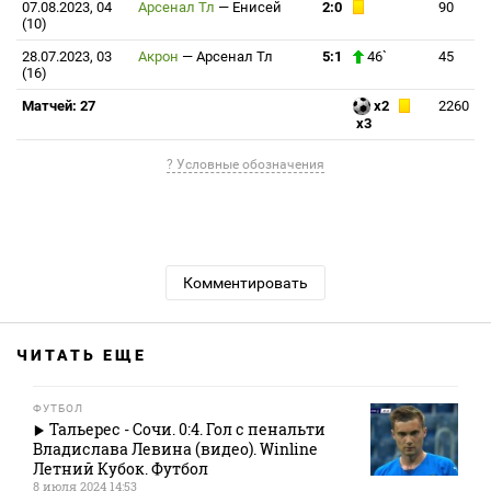
07.08.2023, 04
Арсенал Тл
—
Енисей
2:0
90
(10)
28.07.2023, 03
Акрон
—
Арсенал Тл
5:1
46`
45
(16)
Матчей: 27
x2
2260
x3
? Условные обозначения
Комментировать
ЧИТАТЬ ЕЩЕ
ФУТБОЛ
Тальерес - Сочи. 0:4. Гол с пенальти
Владислава Левина (видео). Winline
Летний Кубок. Футбол
8 июля 2024 14:53