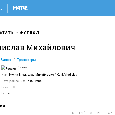
ЬТАТЫ
ФУТБОЛ
дислав Михайлович
Видео
Трансферы
Россия
Имя:
Кулик Владислав Михайлович
/ Kulik Vladislav
Дата рождения:
27.02.1985
Рост:
180
Вес:
76
ИЯ
М
Г (П)
АГ
НП
Пр/У