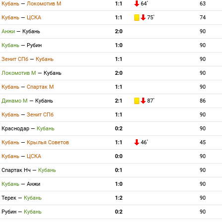
Кубань
—
Локомотив М
1:1
64`
63
Кубань
—
ЦСКА
1:1
75`
74
Анжи
—
Кубань
2:0
90
Кубань
—
Рубин
1:0
90
Зенит СПб
—
Кубань
1:1
90
Локомотив М
—
Кубань
2:0
90
Кубань
—
Спартак М
1:1
90
Динамо М
—
Кубань
2:1
87`
86
Кубань
—
Зенит СПб
1:1
90
Краснодар
—
Кубань
0:2
90
Кубань
—
Крылья Советов
1:1
46`
45
Кубань
—
ЦСКА
0:0
90
Спартак Нч
—
Кубань
0:1
90
Кубань
—
Анжи
1:0
90
Терек
—
Кубань
1:2
90
Рубин
—
Кубань
0:2
90