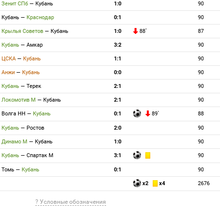
Зенит СПб
—
Кубань
1:0
90
Кубань
—
Краснодар
0:1
90
Крылья Советов
—
Кубань
1:0
88`
87
Кубань
—
Амкар
3:2
90
ЦСКА
—
Кубань
1:1
90
Анжи
—
Кубань
0:0
90
Кубань
—
Терек
2:1
90
Локомотив М
—
Кубань
2:1
90
Волга НН
—
Кубань
0:1
89`
88
Кубань
—
Ростов
2:0
90
Динамо М
—
Кубань
1:0
90
Кубань
—
Спартак М
3:1
90
Томь
—
Кубань
0:1
90
x2
x4
2676
? Условные обозначения