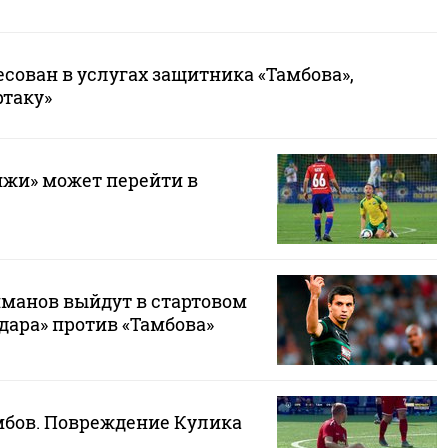
есован в услугах защитника «Тамбова»,
ртаку»
нжи» может перейти в
манов выйдут в стартовом
дара» против «Тамбова»
амбов. Повреждение Кулика