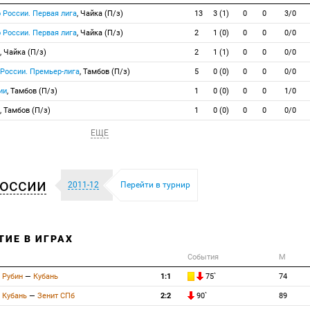
 России. Первая лига
, Чайка (П/з)
13
3 (1)
0
0
3/0
 России. Первая лига
, Чайка (П/з)
2
1 (0)
0
0
0/0
, Чайка (П/з)
2
1 (1)
0
0
0/0
 России. Премьер-лига
, Тамбов (П/з)
5
0 (0)
0
0
0/0
ии
, Тамбов (П/з)
1
0 (0)
0
0
1/0
, Тамбов (П/з)
1
0 (0)
0
0
0/0
ЕЩЕ
оссии
2011-12
Перейти в турнир
ТИЕ В ИГРАХ
События
М
Рубин
—
Кубань
1:1
75`
74
Кубань
—
Зенит СПб
2:2
90`
89