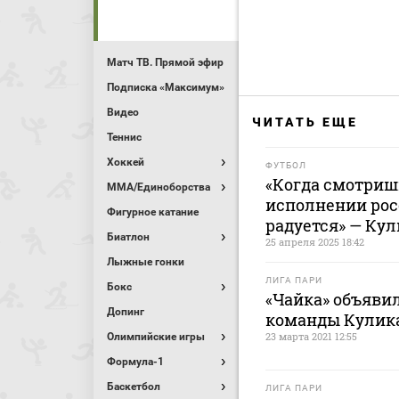
Матч ТВ. Прямой эфир
Подписка «Максимум»
Видео
ЧИТАТЬ ЕЩЕ
Теннис
Хоккей
ФУТБОЛ
«Когда смотриш
MMA/Единоборства
исполнении рос
Фигурное катание
радуется» — Кул
Биатлон
25 апреля 2025 18:42
Лыжные гонки
ЛИГА ПАРИ
Бокс
«Чайка» объявил
Допинг
команды Кулик
23 марта 2021 12:55
Олимпийские игры
Формула-1
Баскетбол
ЛИГА ПАРИ