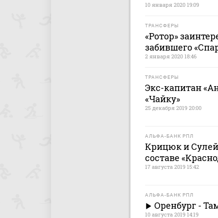
10 января 2020 19:09
ТРАНСФЕРЫ
«Ротор» заинтер
забившего «Спа
2 января 2020 18:46
ТРАНСФЕРЫ
Экс-капитан «А
«Чайку»
25 декабря 2019 20:00
АЛЬФА-БАНК РПЛ
Крицюк и Сулей
составе «Красно
17 августа 2019 15:42
АЛЬФА-БАНК РПЛ
Оренбург - Т
10 августа 2019 14:19