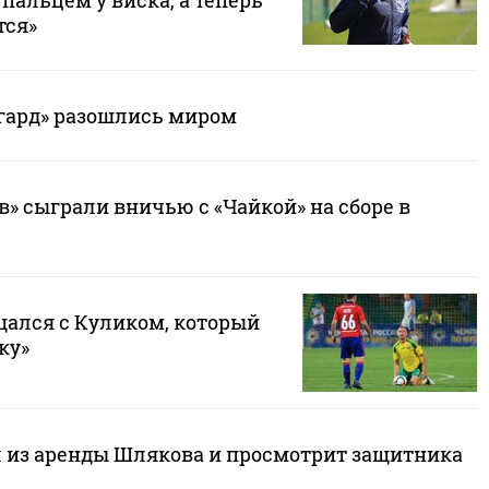
пальцем у виска, а теперь
тся»
нгард» разошлись миром
» сыграли вничью с «Чайкой» на сборе в
щался с Куликом, который
ку»
л из аренды Шлякова и просмотрит защитника