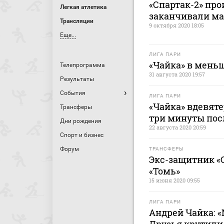
«Спартак-2» про
Легкая атлетика
заканчивали ма
Трансляции
9 октября 2020 18:05
Еще...
ЛИГА ПАРИ
«Чайка» в мень
Телепрограмма
31 августа 2020 19:57
Результаты
События
ЛИГА ПАРИ
«Чайка» вдевяте
Трансферы
три минуты пос
Дни рождения
22 августа 2020 20:59
Спорт и бизнес
Форум
ТРАНСФЕРЫ
Экс-защитник «С
«Томь»
15 июня 2020 09:55
ЛИГА ПАРИ
Андрей Чайка: «