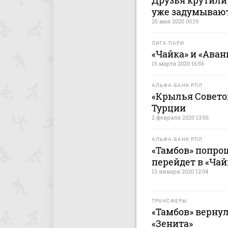
Друзья крутили 
уже задумываю
25 мая 2020 00:19
ЛИГА ПАРИ
«Чайка» и «Ава
15 марта 2020 16:56
АЛЬФА-БАНК РПЛ
«Крылья Советов
Турции
2 февраля 2020 13:56
АЛЬФА-БАНК РПЛ
«Тамбов» попро
перейдет в «Чай
13 января 2020 12:04
ТРАНСФЕРЫ
«Тамбов» верну
«Зенита»