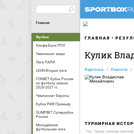
Главная
Футбол
ГЛАВНАЯ
РЕЗУЛ
Альфа-Банк РПЛ
Кулик Вла
Чемпионат мира
Лига ПАРИ
Карточка
Новости
LEON-Вторая лига
FONBET Кубок России
по футболу сезона
2026-2027 гг.
Чемпионат Европы
Кубок PARI Премьер
OLIMPBET Суперкубок
России
ТУРНИРНАЯ ИСТОР
Молодежная
футбольная лига
Год. Турнир, команда (амплуа)