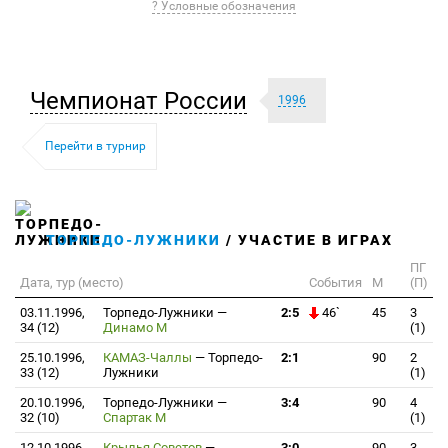
? Условные обозначения
Чемпионат России
1996
Перейти в турнир
ТОРПЕДО-ЛУЖНИКИ
/ УЧАСТИЕ В ИГРАХ
ПГ
Дата, тур (место)
События
М
(П)
03.11.1996,
Торпедо-Лужники
—
2:5
46`
45
3
34 (12)
Динамо М
(1)
25.10.1996,
КАМАЗ-Чаллы
—
Торпедо-
2:1
90
2
33 (12)
Лужники
(1)
20.10.1996,
Торпедо-Лужники
—
3:4
90
4
32 (10)
Спартак М
(1)
12.10.1996,
Крылья Советов
—
3:0
90
3