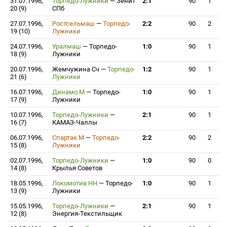
31.07.1996,
Торпедо-Лужники
—
Зенит
2:1
90
1
20 (9)
СПб
27.07.1996,
Ростсельмаш
—
Торпедо-
2:2
90
2
19 (10)
Лужники
24.07.1996,
Уралмаш
—
Торпедо-
1:0
90
1
18 (9)
Лужники
20.07.1996,
Жемчужина Сч
—
Торпедо-
1:2
90
1
21 (6)
Лужники
16.07.1996,
Динамо М
—
Торпедо-
1:0
90
1
17 (9)
Лужники
10.07.1996,
Торпедо-Лужники
—
2:1
90
1
16 (7)
КАМАЗ-Чаллы
06.07.1996,
Спартак М
—
Торпедо-
2:2
90
2
15 (8)
Лужники
02.07.1996,
Торпедо-Лужники
—
1:0
90
0
14 (8)
Крылья Советов
18.05.1996,
Локомотив НН
—
Торпедо-
1:0
90
1
13 (9)
Лужники
15.05.1996,
Торпедо-Лужники
—
2:1
90
1
12 (8)
Энергия-Текстильщик