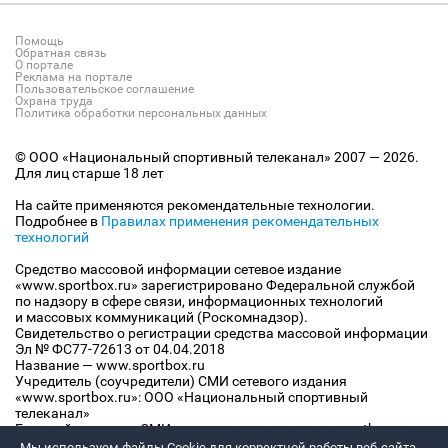
Помощь
Обратная связь
О портале
Реклама на портале
Пользовательское соглашение
Охрана труда
Политика обработки персональных данных
© ООО «Национальный спортивный телеканал» 2007 — 2026.
Для лиц старше 18 лет
На сайте применяются рекомендательные технологии.
Подробнее в
Правилах применения рекомендательных
технологий
Средство массовой информации сетевое издание
«www.sportbox.ru» зарегистрировано Федеральной службой
по надзору в сфере связи, информационных технологий
и массовых коммуникаций (Роскомнадзор).
Свидетельство о регистрации средства массовой информации
Эл № ФС77-72613 от 04.04.2018
Название — www.sportbox.ru
Учредитель (соучредители) СМИ сетевого издания
«www.sportbox.ru»: ООО «Национальный спортивный
телеканал»
Главный редактор СМИ сетевого издания «www.sportbox.ru»:
Конов В.А.
Мы используем файлы Сookie для корректной работы веб-сайта.