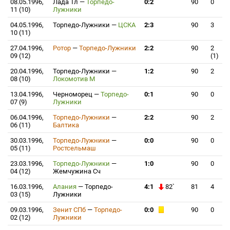
08.05.1996,
Лада Тл
—
Торпедо-
0:2
90
0
11 (10)
Лужники
04.05.1996,
Торпедо-Лужники
—
ЦСКА
2:3
90
3
10 (11)
27.04.1996,
Ротор
—
Торпедо-Лужники
2:2
90
2
09 (12)
(1)
20.04.1996,
Торпедо-Лужники
—
1:2
90
2
08 (10)
Локомотив М
13.04.1996,
Черноморец
—
Торпедо-
0:1
90
0
07 (9)
Лужники
06.04.1996,
Торпедо-Лужники
—
2:2
90
2
06 (11)
Балтика
30.03.1996,
Торпедо-Лужники
—
0:0
90
0
05 (11)
Ростсельмаш
23.03.1996,
Торпедо-Лужники
—
1:0
90
0
04 (12)
Жемчужина Сч
16.03.1996,
Алания
—
Торпедо-
4:1
82`
81
4
03 (15)
Лужники
09.03.1996,
Зенит СПб
—
Торпедо-
0:0
90
0
02 (12)
Лужники