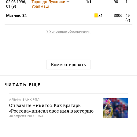
02.03.1996,
Торпедо-Лужники
—
1:1
90
1
01 (9)
Уралмаш
Матчей: 34
x1
3006
49
(7)
? Условные обозначения
Комментировать
ЧИТАТЬ ЕЩЕ
АЛЬФА-БАНК РПЛ
Он вам не Никитос. Как вратарь
«Ростова» вписал свое имя в историю
30 апреля 2017 10:53