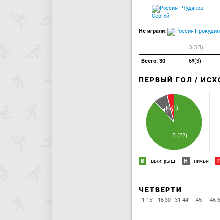
Чудаков
Сергей
Не играли:
Прокудин
З(ЗП)
Всего: 30
69(3)
ПЕРВЫЙ ГОЛ / ИС
П (1)
Н (2)
В (22)
В
- выигрыш
Н
- ничья
ЧЕТВЕРТИ
1-15'
16-30'
31-44'
45'
46-6