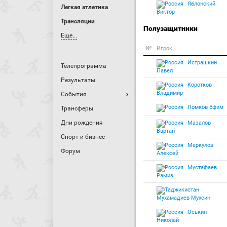
Яблонский
Легкая атлетика
Виктор
Трансляции
Полузащитники
Еще...
№
Игрок
Истрашкин
Телепрограмма
Павел
Результаты
Коротков
Владимир
События
Ломков Ефим
Трансферы
Дни рождения
Мазалов
Вартан
Спорт и бизнес
Меркулов
Форум
Алексей
Мустафаев
Рамиз
Мухамадиев Мухсин
Оськин
Николай