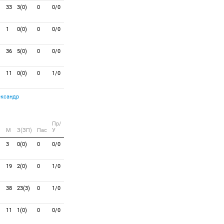
33
3(0)
0
0/0
1
0(0)
0
0/0
36
5(0)
0
0/0
11
0(0)
0
1/0
ександр
Пр/
M
З(ЗП)
Пас
У
3
0(0)
0
0/0
19
2(0)
0
1/0
38
23(3)
0
1/0
11
1(0)
0
0/0