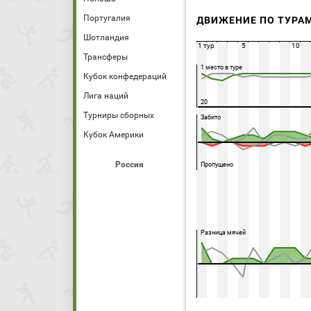
Португалия
ДВИЖЕНИЕ ПО ТУРА
Шотландия
1 тур
5
10
Трансферы
1 место в туре
Кубок конфедераций
Лига наций
20
Турниры сборных
Забито
Кубок Америки
Россия
Пропущено
Разница мячей