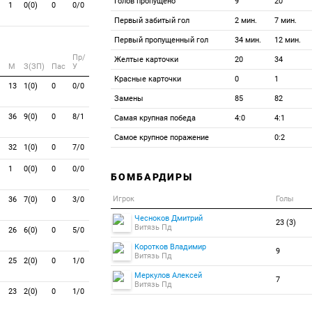
Голов пропущено
9
20
1
0(0)
0
0/0
Первый забитый гол
2 мин.
7 мин.
Первый пропущенный гол
34 мин.
12 мин.
Пр/
Желтые карточки
20
34
M
З(ЗП)
Пас
У
Красные карточки
0
1
13
1(0)
0
0/0
Замены
85
82
36
9(0)
0
8/1
Самая крупная победа
4:0
4:1
Самое крупное поражение
0:2
32
1(0)
0
7/0
1
0(0)
0
0/0
БОМБАРДИРЫ
Игрок
Голы
36
7(0)
0
3/0
Чесноков Дмитрий
23 (3)
Витязь Пд
26
6(0)
0
5/0
Коротков Владимир
9
Витязь Пд
25
2(0)
0
1/0
Меркулов Алексей
7
Витязь Пд
23
2(0)
0
1/0