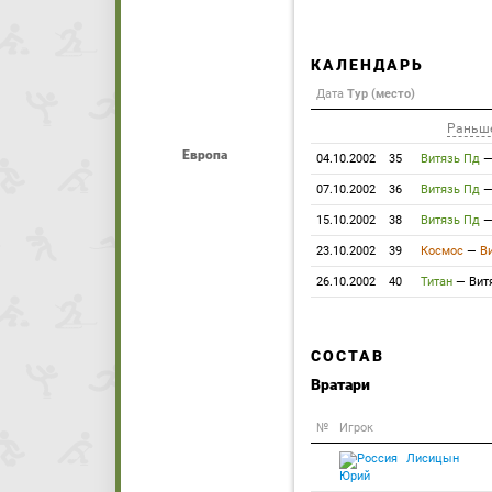
КАЛЕНДАРЬ
Дата
Тур (место)
Раньш
Европа
04.10.2002
35
Витязь Пд
07.10.2002
36
Витязь Пд
15.10.2002
38
Витязь Пд
23.10.2002
39
Космос
—
В
26.10.2002
40
Титан
—
Вит
СОСТАВ
Вратари
№
Игрок
Лисицын
Юрий