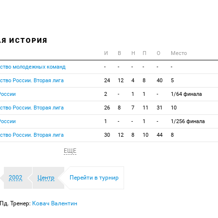
АЯ ИСТОРИЯ
И
В
Н
П
О
Место
нство молодежных команд
-
-
-
-
-
-
ство России. Вторая лига
24
12
4
8
40
5
России
2
-
1
1
-
1/64 финала
ство России. Вторая лига
26
8
7
11
31
10
России
1
-
-
1
-
1/256 финала
ство России. Вторая лига
30
12
8
10
44
8
ЕЩЕ
2002
Центр
Перейти в турнир
Пд. Тренер:
Ковач Валентин