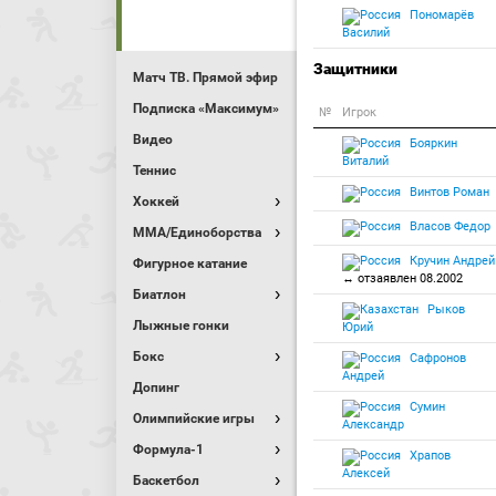
Пономарёв
Василий
Защитники
Матч ТВ. Прямой эфир
Подписка «Максимум»
№
Игрок
Видео
Бояркин
Виталий
Теннис
Винтов Роман
Хоккей
Власов Федор
MMA/Единоборства
Кручин Андрей
Фигурное катание
↔ отзаявлен 08.2002
Биатлон
Рыков
Лыжные гонки
Юрий
Бокс
Сафронов
Андрей
Допинг
Сумин
Олимпийские игры
Александр
Формула-1
Храпов
Алексей
Баскетбол