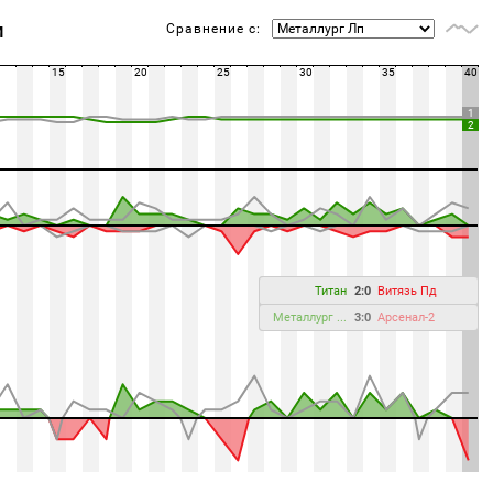
Сравнение с:
М
15
20
25
30
35
40
1
2
Титан
2:0
Витязь Пд
Металлург ...
3:0
Арсенал-2