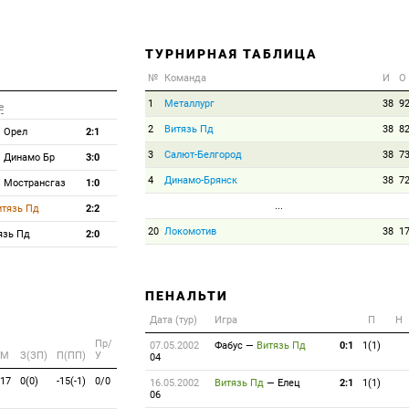
ТУРНИРНАЯ ТАБЛИЦА
№
Команда
И
О
1
Металлург
38
9
е
2
Витязь Пд
38
8
—
Орел
2:1
3
Салют-Белгород
38
7
—
Динамо Бр
3:0
4
Динамо-Брянск
38
7
—
Мострансгаз
1:0
...
итязь Пд
2:2
20
Локомотив
38
1
язь Пд
2:0
ПЕНАЛЬТИ
Дата (тур)
Игра
П
Н
Пр/
07.05.2002
Фабус
—
Витязь Пд
0:1
1(1)
M
З(ЗП)
П(ПП)
У
04
17
0(0)
-15(-1)
0/0
16.05.2002
Витязь Пд
—
Елец
2:1
1(1)
06