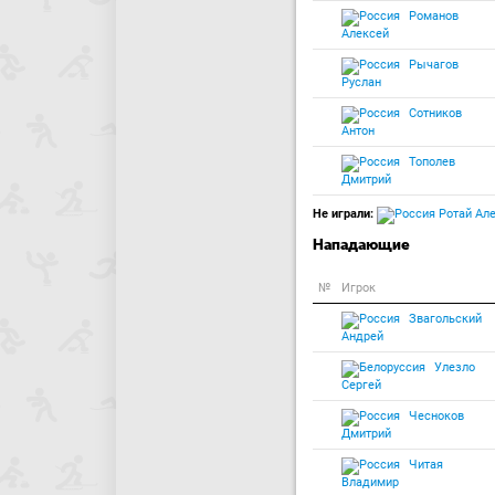
Романов
Алексей
Рычагов
Руслан
Сотников
Антон
Тополев
Дмитрий
Не играли:
Ротай Ал
Нападающие
№
Игрок
Звагольский
Андрей
Улезло
Сергей
Чесноков
Дмитрий
Читая
Владимир