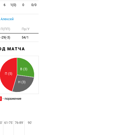
6
1(0)
0
0/0
 Алексей
П(ПП)
Пр/У
-29(-3)
54/1
ХОД МАТЧА
Забитый
Пропущенный
В (3)
П (5)
Н (3)
П
- поражение
0'
61-75'
76-89'
90'