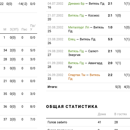
04.07.2002
Динамо Бр
—
Витязь Пд
2:1
1(1)
22
0(0)
-14(-2)
0/0
16
21.07.2002
Витязь Пд
—
Космос
2:1
1(0)
20
Пр/
20.08.2002
Металлург Лп
—
Витязь
1:0
1(0)
M
З(ЗП)
Пас
У
25
Пд
1
0(0)
0
0/0
23.08.2002
Елец
—
Витязь Пд
5:3
1(1)
26
34
2(0)
0
5/0
29.08.2002
Витязь Пд
—
Салют-
2:1
1(0)
27
Энергия
28
2(0)
0
3/0
01.09.2002
Витязь Пд
—
Авангард
2:0
1(1)
28
Кр
3
0(0)
0
0/0
26.09.2002
Спартак Тм
—
Витязь
2:2
1(1)
33
Пд
21
0(0)
0
0/0
Итого:
5(3)
4(3)
35
0(0)
0
3/0
ОБЩАЯ СТАТИСТИКА
36
0(0)
0
8/0
Дома
В гостях
37
2(0)
0
7/0
Голов забито
41
28