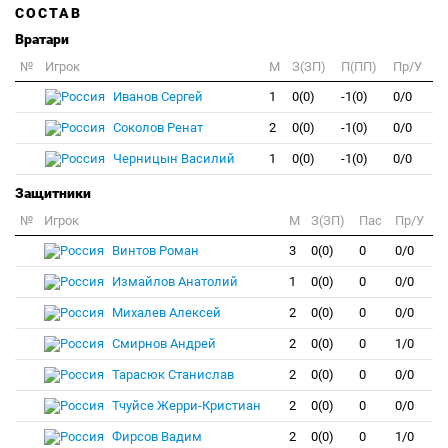
СОСТАВ
Вратари
№
Игрок
M
З(ЗП)
П(ПП)
Пр/У
Иванов Сергей
1
0(0)
-1(0)
0/0
Соколов Ренат
2
0(0)
-1(0)
0/0
Черницын Василий
1
0(0)
-1(0)
0/0
Защитники
№
Игрок
M
З(ЗП)
Пас
Пр/У
Винтов Роман
3
0(0)
0
0/0
Измайлов Анатолий
1
0(0)
0
0/0
Михалев Алексей
2
0(0)
0
0/0
Смирнов Андрей
2
0(0)
0
1/0
Тарасюк Станислав
2
0(0)
0
0/0
Тчуйсе Жерри-Кристиан
2
0(0)
0
0/0
Фирсов Вадим
2
0(0)
0
1/0