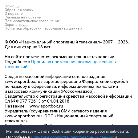
Помощь
Обратная связь
О портале
Реклама на портале
Пользовательское соглашение
Охрана труда
Политика обработки персональных данных
© ООО «Национальный спортивный телеканал» 2007 — 2026.
Для лиц старше 18 лет
На сайте применяются рекомендательные технологии.
Подробнее в
Правилах применения рекомендательных
технологий
Средство массовой информации сетевое издание
«www.sportbox.ru» зарегистрировано Федеральной службой
по надзору в сфере связи, информационных технологий
и массовых коммуникаций (Роскомнадзор).
Свидетельство о регистрации средства массовой информации
Эл № ФС77-72613 от 04.04.2018
Название — www.sportbox.ru
Учредитель (соучредители) СМИ сетевого издания
«www.sportbox.ru»: ООО «Национальный спортивный
телеканал»
Главный редактор СМИ сетевого издания «www.sportbox.ru»:
Конов В.А.
Мы используем файлы Сookie для корректной работы веб-сайта.
Номер телефона редакции СМИ сетевого издания
Подробнее в
Политике обработки персональных данных
и