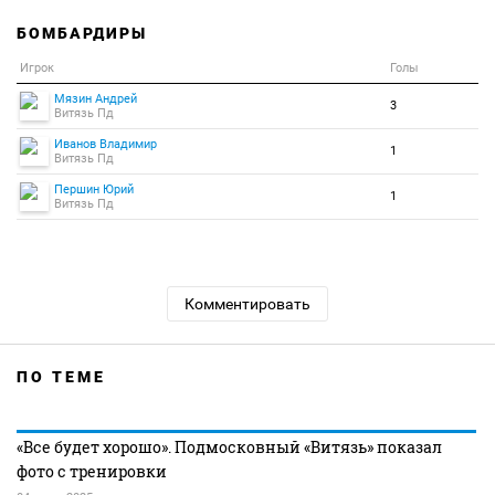
БОМБАРДИРЫ
Игрок
Голы
Мязин Андрей
3
Витязь Пд
Иванов Владимир
1
Витязь Пд
Першин Юрий
1
Витязь Пд
Комментировать
ПО ТЕМЕ
«Все будет хорошо». Подмосковный «Витязь» показал
фото с тренировки