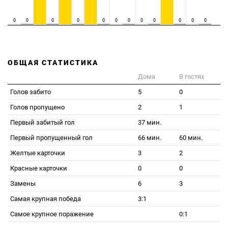
0
0
0
0
0
0
0
0
0
0
0
0
ОБЩАЯ СТАТИСТИКА
Дома
В гостях
Голов забито
5
0
Голов пропущено
2
1
Первый забитый гол
37 мин.
Первый пропущенный гол
66 мин.
60 мин.
Желтые карточки
3
2
Красные карточки
0
0
Замены
6
3
Самая крупная победа
3:1
Самое крупное поражение
0:1