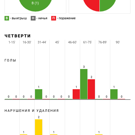
В (1)
В
- выигрыш
Н
- ничья
П
- поражение
ЧЕТВЕРТИ
1-15'
16-30'
31-44'
45'
46-60'
61-75'
76-89'
90'
ГОЛЫ
3
2
1
1
1
0
0
0
0
0
0
0
0
0
0
0
НАРУШЕНИЯ И УДАЛЕНИЯ
2
1
1
1