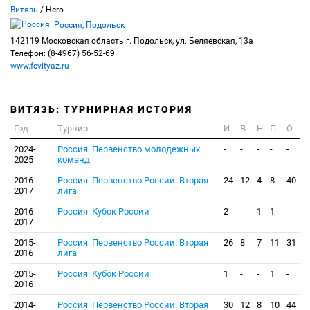
Витязь
/ Hero
Россия, Подольск
142119 Московская область г. Подольск, ул. Беляевская, 13а
Телефон: (8-4967) 56-52-69
www.fcvityaz.ru
ВИТЯЗЬ: ТУРНИРНАЯ ИСТОРИЯ
Год
Турнир
И
В
Н
П
О
2024-
Россия. Первенство молодежных
-
-
-
-
-
2025
команд
2016-
Россия. Первенство России. Вторая
24
12
4
8
40
2017
лига
2016-
Россия. Кубок России
2
-
1
1
-
2017
2015-
Россия. Первенство России. Вторая
26
8
7
11
31
2016
лига
2015-
Россия. Кубок России
1
-
-
1
-
2016
2014-
Россия. Первенство России. Вторая
30
12
8
10
44