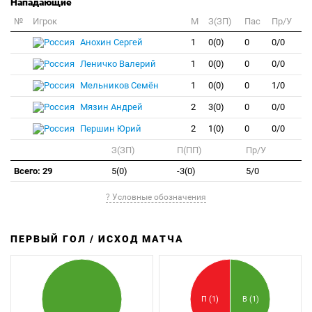
Нападающие
№
Игрок
M
З(ЗП)
Пас
Пр/У
Анохин Сергей
1
0(0)
0
0/0
Леничко Валерий
1
0(0)
0
0/0
Мельников Семён
1
0(0)
0
1/0
Мязин Андрей
2
3(0)
0
0/0
Першин Юрий
2
1(0)
0
0/0
З(ЗП)
П(ПП)
Пр/У
Всего: 29
5(0)
-3(0)
5/0
? Условные обозначения
ПЕРВЫЙ ГОЛ / ИСХОД МАТЧА
З
П
П (1)
В (1)