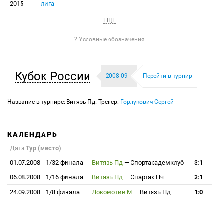
2015
лига
ЕЩЕ
? Условные обозначения
Кубок России
2008-09
Перейти в турнир
Название в турнире: Витязь Пд. Тренер:
Горлукович Сергей
КАЛЕНДАРЬ
Дата
Тур (место)
01.07.2008
1/32 финала
Витязь Пд
—
Спортакадемклуб
3:1
06.08.2008
1/16 финала
Витязь Пд
—
Спартак Нч
2:1
24.09.2008
1/8 финала
Локомотив М
—
Витязь Пд
1:0