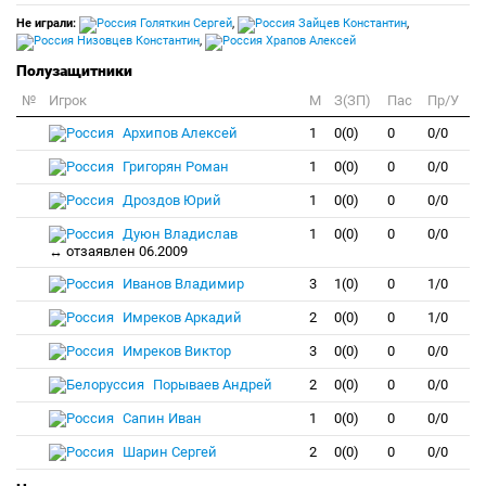
Не играли:
Голяткин Сергей
,
Зайцев Константин
,
Низовцев Константин
,
Храпов Алексей
Полузащитники
№
Игрок
M
З(ЗП)
Пас
Пр/У
Архипов Алексей
1
0(0)
0
0/0
Григорян Роман
1
0(0)
0
0/0
Дроздов Юрий
1
0(0)
0
0/0
Дуюн Владислав
1
0(0)
0
0/0
↔ отзаявлен 06.2009
Иванов Владимир
3
1(0)
0
1/0
Имреков Аркадий
2
0(0)
0
1/0
Имреков Виктор
3
0(0)
0
0/0
Порываев Андрей
2
0(0)
0
0/0
Сапин Иван
1
0(0)
0
0/0
Шарин Сергей
2
0(0)
0
0/0