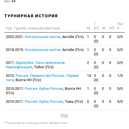
Вес:
64
ТУРНИРНАЯ ИСТОРИЯ
Г
Пр/
Год. Турнир, команда (амплуа)
М
(П)
АГ
НП
У
2020-2021.
Контрольные матчи
, Актобе (П/з)
1
0
0
0
0/0
(0)
2018-2019.
Контрольные матчи
, Актобе (П/з)
1
0
0
0
0/0
(0)
2011.
Еврокубки. Лига чемпионов.
2
0
0
0
0/0
Квалификация
, Тобол (П/з)
(0)
2010.
Россия. Первенство России. Первая
14
3
0
0
1/0
лига
, Волга НН (П/з)
(0)
2010-2011.
Россия. Кубок России
, Волга НН
1
0
0
0
0/0
(П/з)
(0)
2010-2011.
Россия. Кубок России
, Томь (П/з)
0
0
0
0
0/0
(0)
ЕЩЕ
* Только матчи, в которых игрок забивал голы