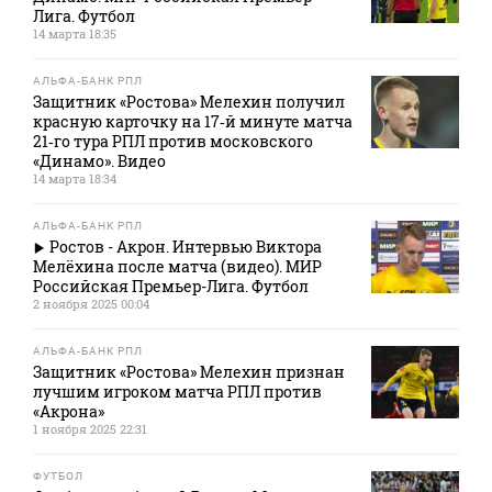
Лига. Футбол
14 марта 18:35
АЛЬФА-БАНК РПЛ
Защитник «Ростова» Мелехин получил
красную карточку на 17‑й минуте матча
21‑го тура РПЛ против московского
«Динамо». Видео
14 марта 18:34
АЛЬФА-БАНК РПЛ
Ростов - Акрон. Интервью Виктора
Мелёхина после матча (видео). МИР
Российская Премьер-Лига. Футбол
2 ноября 2025 00:04
АЛЬФА-БАНК РПЛ
Защитник «Ростова» Мелехин признан
лучшим игроком матча РПЛ против
«Акрона»
1 ноября 2025 22:31
ФУТБОЛ