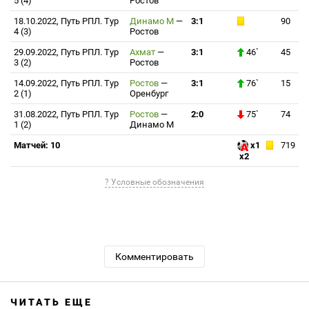
5 (4)
Ростов
18.10.2022, Путь РПЛ. Тур
Динамо М
—
3:1
90
4 (3)
Ростов
29.09.2022, Путь РПЛ. Тур
Ахмат
—
3:1
46`
45
3 (2)
Ростов
14.09.2022, Путь РПЛ. Тур
Ростов
—
3:1
76`
15
2 (1)
Оренбург
31.08.2022, Путь РПЛ. Тур
Ростов
—
2:0
75`
74
1 (2)
Динамо М
Матчей: 10
x1
719
x2
? Условные обозначения
Комментировать
ЧИТАТЬ ЕЩЕ