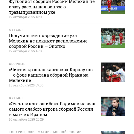
Футболист сборной России Мелехин не
сразу расслышал вопрос о
травмированном ухе
12 октября 2025 18:09
ФУТБОЛ
Получивший повреждение уха
Мелехин не покинет расположение
сборной России — Онопко
12 октября 2025 16:03
СБОРНЫЕ
«Чистая красная карточка». Корнаухов
— о фоле капитана сборной Ирана на
Мелехине
11 октября 2025 07:36
ФУТБОЛ
«Очень много ошибок». Радимов назвал
самого слабого игрока сборной России
в матче с Ираном
10 октября 2025 23:29
ТОВАРИЩЕСКИЕ МАТЧИ СБОРНОЙ РОССИИ