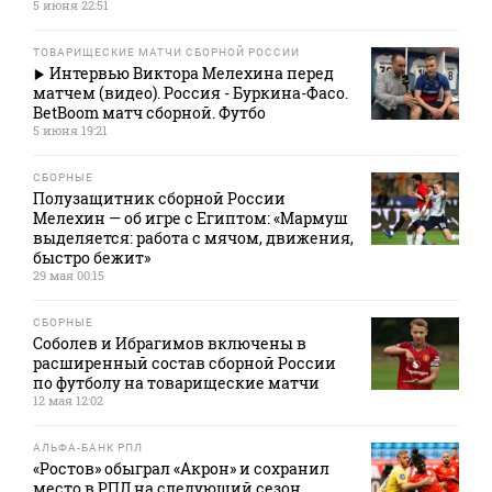
5 июня 22:51
ТОВАРИЩЕСКИЕ МАТЧИ СБОРНОЙ РОССИИ
Интервью Виктора Мелехина перед
матчем (видео). Россия - Буркина-Фасо.
BetBoom матч сборной. Футбо
5 июня 19:21
СБОРНЫЕ
Полузащитник сборной России
Мелехин — об игре с Египтом: «Мармуш
выделяется: работа с мячом, движения,
быстро бежит»
29 мая 00:15
СБОРНЫЕ
Соболев и Ибрагимов включены в
расширенный состав сборной России
по футболу на товарищеские матчи
12 мая 12:02
АЛЬФА-БАНК РПЛ
«Ростов» обыграл «Акрон» и сохранил
место в РПЛ на следующий сезон