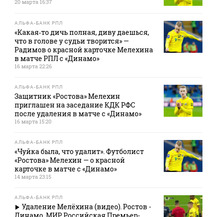
20 марта 16:37
АЛЬФА-БАНК РПЛ
«Какая‑то дичь полная, диву даешься,
что в голове у судьи творится» —
Радимов о красной карточке Мелехина
в матче РПЛ с «Динамо»
16 марта 22:26
АЛЬФА-БАНК РПЛ
Защитник «Ростова» Мелехин
приглашен на заседание КДК РФС
после удаления в матче с «Динамо»
16 марта 15:20
АЛЬФА-БАНК РПЛ
«Чуйка была, что удалит». Футболист
«Ростова» Мелехин — о красной
карточке в матче с «Динамо»
14 марта 23:15
АЛЬФА-БАНК РПЛ
Удаление Мелёхина (видео). Ростов -
Динамо. МИР Российская Премьер-