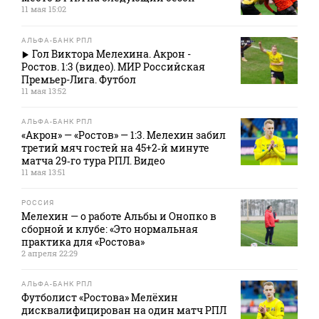
11 мая 15:02
АЛЬФА-БАНК РПЛ
Гол Виктора Мелехина. Акрон -
Ростов. 1:3 (видео). МИР Российская
Премьер-Лига. Футбол
11 мая 13:52
АЛЬФА-БАНК РПЛ
«Акрон» — «Ростов» — 1:3. Мелехин забил
третий мяч гостей на 45+2‑й минуте
матча 29‑го тура РПЛ. Видео
11 мая 13:51
РОССИЯ
Мелехин — о работе Альбы и Онопко в
сборной и клубе: «Это нормальная
практика для «Ростова»
2 апреля 22:29
АЛЬФА-БАНК РПЛ
Футболист «Ростова» Мелёхин
дисквалифицирован на один матч РПЛ