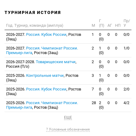
ТУРНИРНАЯ ИСТОРИЯ
Г
Пр/
Год. Турнир, команда (амплуа)
М
(П)
АГ
НП
У
2026-2027.
Россия. Кубок России
, Ростов
1
0
0
0
0/0
(Защ)
(0)
2026-2027.
Россия. Чемпионат России.
2
1
0
0
1/0
Премьер-лига
, Ростов (Защ)
(0)
2026-2027-2028.
Товарищеские матчи
,
2
0
0
0
0/0
Россия (П/з)
(0)
2025-2026.
Контрольные матчи
, Ростов
3
1
0
0
0/0
(Защ)
(0)
2025-2026.
Россия. Кубок России
, Ростов
7
0
0
0
2/0
(Защ)
(0)
2025-2026.
Россия. Чемпионат России.
28
2
0
0
4/2
Премьер-лига
, Ростов (Защ)
(0)
ЕЩЕ
? Условные обозначения