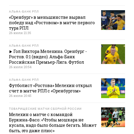
АЛЬФА-БАНК РПЛ
«Оренбург» в меньшинстве вырвал
победу над «Ростовом» в матче первого
тура РПЛ
26 июля 21:35
АЛЬФА-БАНК РПЛ
Гол Виктора Мелехина. Оренбург -
Ростов. 0:1 (видео). Альфа-Банк
Российская Премьер-Лига. Футбол
26 июля 20:54
АЛЬФА-БАНК РПЛ
Футболист «Ростова» Мелехин открыл
счет в матче РПЛ с «Оренбургом»
26 июля 20:45
ТОВАРИЩЕСКИЕ МАТЧИ СБОРНОЙ РОССИИ
Мелехин о матче с командой
Буркина‑Фасо: «Чтобы мошкара не
кусала, надо было больше бегать. Может
быть, это даже плюс»