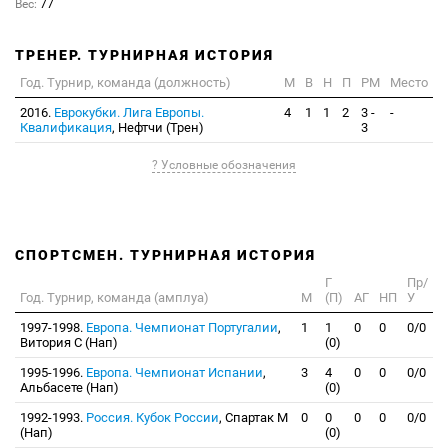
Вес:
77
ТРЕНЕР. ТУРНИРНАЯ ИСТОРИЯ
Год. Турнир, команда (должность)
М
В
Н
П
РМ
Место
2016.
Еврокубки. Лига Европы.
4
1
1
2
3 -
-
Квалификация
, Нефтчи (Трен)
3
? Условные обозначения
СПОРТСМЕН. ТУРНИРНАЯ ИСТОРИЯ
Г
Пр/
Год. Турнир, команда (амплуа)
М
(П)
АГ
НП
У
1997-1998.
Европа. Чемпионат Португалии
,
1
1
0
0
0/0
Витория С (Нап)
(0)
1995-1996.
Европа. Чемпионат Испании
,
3
4
0
0
0/0
Альбасете (Нап)
(0)
1992-1993.
Россия. Кубок России
, Спартак М
0
0
0
0
0/0
(Нап)
(0)