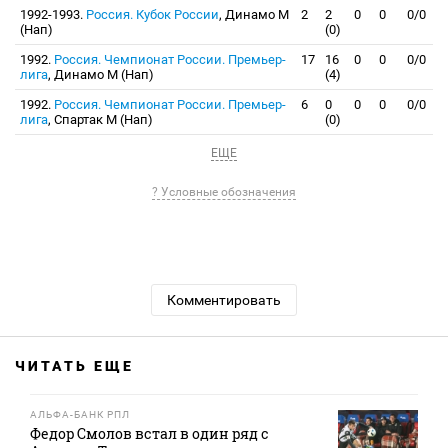
1992-1993.
Россия. Кубок России
, Динамо М
2
2
0
0
0/0
(Нап)
(0)
1992.
Россия. Чемпионат России. Премьер-
17
16
0
0
0/0
лига
, Динамо М (Нап)
(4)
1992.
Россия. Чемпионат России. Премьер-
6
0
0
0
0/0
лига
, Спартак М (Нап)
(0)
ЕЩЕ
? Условные обозначения
Комментировать
ЧИТАТЬ ЕЩЕ
АЛЬФА-БАНК РПЛ
Федор Смолов встал в один ряд с