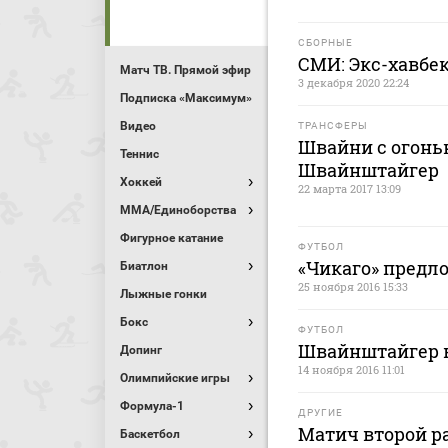
СБОРНЫЕ
СМИ: Экс-хавбе
Матч ТВ. Прямой эфир
3 декабря 2020 22:24
Подписка «Максимум»
Видео
ТРАНСФЕРЫ
Швайни с огоньк
Теннис
Швайнштайгер
Хоккей
22 марта 2017 13:09
MMA/Единоборства
Фигурное катание
ФУТБОЛ
«Чикаго» предл
Биатлон
25 ноября 2016 15:33
Лыжные гонки
Бокс
ФУТБОЛ
Швайнштайгер в
Допинг
14 ноября 2016 11:01
Олимпийские игры
Формула-1
ДРУГИЕ
Матич второй р
Баскетбол