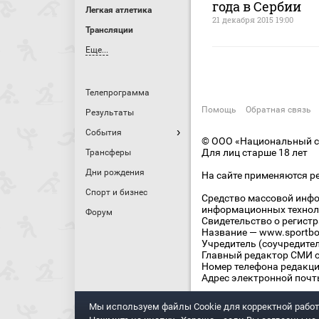
года в Сербии
Легкая атлетика
21 декабря 2015 19:00
Трансляции
Еще...
Телепрограмма
Помощь
Обратная связь
Результаты
События
© ООО «Национальный сп
Для лиц старше 18 лет
Трансферы
Дни рождения
На сайте применяются р
Спорт и бизнес
Средство массовой инфо
информационных технол
Форум
Свидетельство о регист
Название — www.sportbo
Учредитель (соучредите
Главный редактор СМИ се
Номер телефона редакции
Адрес электронной почты
Мы используем файлы Сookie для корректной работ