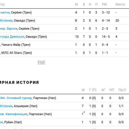
сть)
М
В
Н
П
РМ
Место
 матчи
, Сербия (Трен)
4
1
0
3
3 - 12
-
 Испании
, Овьедо (Трен)
8
2
0
6
4 - 14
20
нир. Европа
, Сербия (Трен)
2
1
0
1
2 - 3
3
егунда Дивисьон
, Овьедо (Трен)
10
7
3
0
14 - 5
4
, Чикаго Файр (Трен)
1
0
0
1
0 - 4
-
, МЛС All Stars (Трен)
1
0
1
0
1 - 1
-
ЕЩЕ
ИРНАЯ ИСТОРИЯ
М
Г (П)
АГ
НП
Пр/У
ЕФА. Основной турнир
, Партизан (Нап)
4
0 (0)
0
0
0/0
 Испании
, Альмерия (Нап)
7
1 (0)
0
0
1/1
*
нов. Квалификация
, Партизан (Нап)
1
1 (0)
0
0
0/0
ии
, Рубин (Нап)
1
1 (0)
0
0
0/0