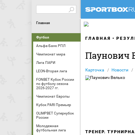
Главная
Футбол
ГЛАВНАЯ
РЕЗУЛ
Альфа-Банк РПЛ
Паунович 
Чемпионат мира
Лига ПАРИ
Карточка
Новости
LEON-Вторая лига
FONBET Кубок России
по футболу сезона
2026-2027 гг.
Чемпионат Европы
Кубок PARI Премьер
OLIMPBET Суперкубок
России
Молодежная
футбольная лига
ТРЕНЕР. ТУРНИРН