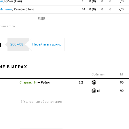
ии
, Рубин (Нап)
1
0 (0)
0
0
0/0
 Испании
, Хетафе (Нап)
14
0 (0)
0
0
2/0
ЕЩЕ
абивал голы
и
2007-08
Перейти в турнир
ИЕ В ИГРАХ
События
М
Спартак Нч
—
Рубин
3:2
90
x1
90
? Условные обозначения