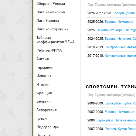
Сборная России
Год. Турнир, команда (должно
Лига чемпионов
2026-2027-2028.
Товарищеские
Лига Европы
2025-2026.
Европа. Чемпионат
Лига конференций
2025.
Чемпионат мира. Отб.тур
Таблица
2024-2025.
Европа. Испания. С
коэффициентов УЕФА
2018-2019.
Контрольные матчи
Рейтинг ФИФА
2017-2018.
Контрольные матчи
Англия
Германия
Испания
Италия
СПОРТСМЕН. ТУРН
Франция
Год. Турнир, команда (амплуа)
Бельгия
2008-2009.
Еврокубки. Кубок У
Белоруссия
2007-2008.
Европа. Чемпионат
Греция
2008.
Еврокубки. Лига чемпио
Нидерланды
2007-2008.
Россия. Кубок Росс
Польша