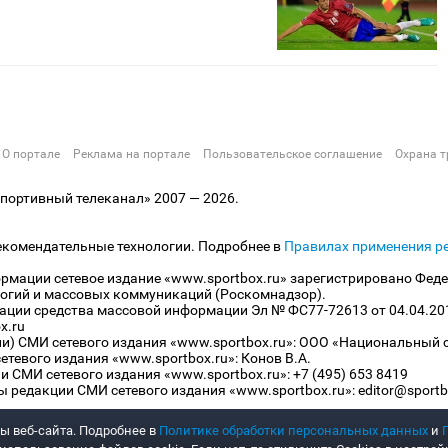
О портале
Реклама на портале
Пользовательское соглашение
Охрана т
ортивный телеканал» 2007 — 2026.
екомендательные технологии. Подробнее в
Правилах применения р
рмации сетевое издание «www.sportbox.ru» зарегистрировано Феде
огий и массовых коммуникаций (Роскомнадзор).
рации средства массовой информации Эл № ФС77-72613 от 04.04.20
x.ru
ли) СМИ сетевого издания «www.sportbox.ru»: ООО «Национальный 
тевого издания «www.sportbox.ru»: Конов В.А.
 СМИ сетевого издания «www.sportbox.ru»: +7 (495) 653 8419
 редакции СМИ сетевого издания «www.sportbox.ru»: editor@sportb
ы веб-сайта. Подробнее в
Политике обработки персональных данных
и