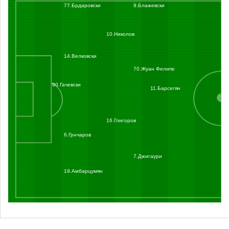
77.Брдаровски
9.Блажевски
10.Николов
14.Велковски
70.Жуан Фелипе
90.Гачевски
11.Барсегян
16.Глигоров
6.Грнчаров
7.Джигаури
19.Амбарцумян