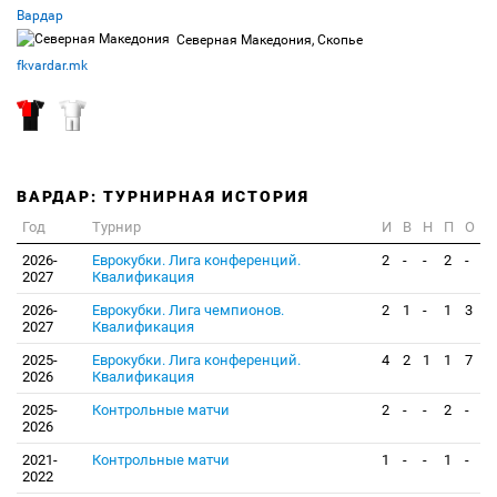
Вардар
Северная Македония, Скопье
fkvardar.mk
ВАРДАР: ТУРНИРНАЯ ИСТОРИЯ
Год
Турнир
И
В
Н
П
О
2026-
Еврокубки. Лига конференций.
2
-
-
2
-
2027
Квалификация
2026-
Еврокубки. Лига чемпионов.
2
1
-
1
3
2027
Квалификация
2025-
Еврокубки. Лига конференций.
4
2
1
1
7
2026
Квалификация
2025-
Контрольные матчи
2
-
-
2
-
2026
2021-
Контрольные матчи
1
-
-
1
-
2022