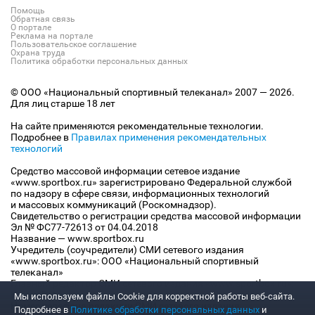
Помощь
Обратная связь
О портале
Реклама на портале
Пользовательское соглашение
Охрана труда
Политика обработки персональных данных
© ООО «Национальный спортивный телеканал» 2007 — 2026.
Для лиц старше 18 лет
На сайте применяются рекомендательные технологии.
Подробнее в
Правилах применения рекомендательных
технологий
Средство массовой информации сетевое издание
«www.sportbox.ru» зарегистрировано Федеральной службой
по надзору в сфере связи, информационных технологий
и массовых коммуникаций (Роскомнадзор).
Свидетельство о регистрации средства массовой информации
Эл № ФС77-72613 от 04.04.2018
Название — www.sportbox.ru
Учредитель (соучредители) СМИ сетевого издания
«www.sportbox.ru»: ООО «Национальный спортивный
телеканал»
Главный редактор СМИ сетевого издания «www.sportbox.ru»:
Конов В.А.
Мы используем файлы Сookie для корректной работы веб-сайта.
Номер телефона редакции СМИ сетевого издания
Подробнее в
Политике обработки персональных данных
и