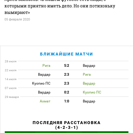
которыми приятно иметь дело. Но они потихоньку
вымирают»
05 февраля 2020
БЛИЖАЙШИЕ МАТЧИ
28 июля
Рига
5:2
Вардар
22 июля
Вардар
2:3
Рига
14 июля
Куопио ПС
2:3
Вардар
07 июля
Вардар
0:2
Куопио ПС
29 января
Ахмат
1:0
Вардар
ПОСЛЕДНЯЯ РАССТАНОВКА
(4-2-3-1)