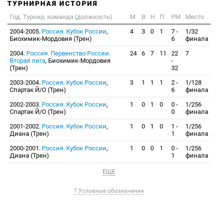
ТУРНИРНАЯ ИСТОРИЯ
Год. Турнир, команда (должность)
М
В
Н
П
РМ
Место
2004-2005.
Россия. Кубок России
,
4
3
0
1
7 -
1/32
Биохимик-Мордовия (Трен)
6
финала
2004.
Россия. Первенство России.
24
6
7
11
22
7
Вторая лига
, Биохимик-Мордовия
-
(Трен)
32
2003-2004.
Россия. Кубок России
,
3
1
1
1
2 -
1/128
Спартак Й/О (Трен)
6
финала
2002-2003.
Россия. Кубок России
,
1
0
1
0
0 -
1/256
Спартак Й/О (Трен)
0
финала
2001-2002.
Россия. Кубок России
,
1
0
1
0
1 -
1/256
Диана (Трен)
1
финала
2000-2001.
Россия. Кубок России
,
1
0
0
1
0 -
1/256
Диана (Трен)
1
финала
ЕЩЕ
? Условные обозначения