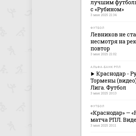
лучшим футболи
с «Рубином»
3 мая 2025 21:34
ФУТБОЛ
Левников не ста
несмотря на ре
повтор
3 мая 2025 21:02
АЛЬФА-БАНК РПЛ
Краснодар - Ру
Тормены (видео
Лига. Футбол
3 мая 2025 20:13
ФУТБОЛ
«Краснодар» — «Р
матча РПЛ. Вид
3 мая 2025 20:11