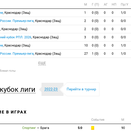
М
Г (П)
АГ
НП
Пр/У
ии
, Краснодар (Защ)
1
0 (0)
0
0
1/0
 России. Премьер-лига
, Краснодар (Защ)
2
0 (0)
0
0
0/0
, Краснодар (Защ)
2
0 (0)
0
0
0/0
мний кубок РПЛ. 2026
, Краснодар (Защ)
3
0 (0)
0
0
0/0
ии
, Краснодар (Защ)
10
0 (0)
0
0
1/0
 России. Премьер-лига
, Краснодар (Защ)
27
1 (0)
0
0
1/0
ЕЩЕ
абивал голы
 кубок лиги
2022-23
Перейти в турнир
ИЕ В ИГРАХ
События
М
Спортинг
—
Брага
5:0
90