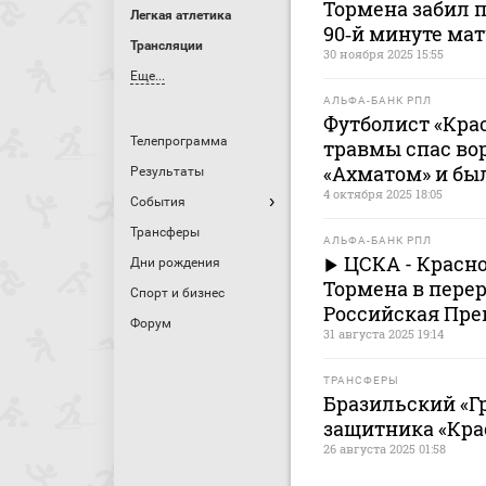
Тормена забил 
Легкая атлетика
90‑й минуте мат
Трансляции
30 ноября 2025 15:55
Еще...
АЛЬФА-БАНК РПЛ
Футболист «Кра
Телепрограмма
травмы спас вор
«Ахматом» и бы
Результаты
4 октября 2025 18:05
События
Трансферы
АЛЬФА-БАНК РПЛ
ЦСКА - Красн
Дни рождения
Тормена в перер
Спорт и бизнес
Российская Пре
Форум
31 августа 2025 19:14
ТРАНСФЕРЫ
Бразильский «Г
защитника «Кра
26 августа 2025 01:58