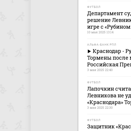
ФУТБОЛ
Департамент су
решение Левник
игре с «Рубином
10 мая 2025 13:14
АЛЬФА-БАНК РПЛ
Краснодар - Р
Тормены после 
Российская Пре
3 мая 2025 22:40
ФУТБОЛ
Лапочкин счит
Левникова не у
«Краснодара» То
3 мая 2025 22:30
ФУТБОЛ
Защитник «Крас