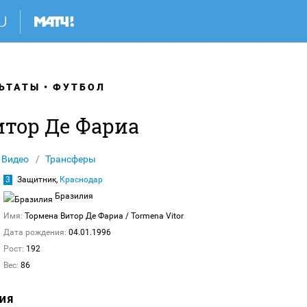
ЬТАТЫ
ФУТБОЛ
итор Де Фариа
Видео
Трансферы
3
Защитник,
Краснодар
Бразилия
Имя:
Тормена Витор Де Фариа
/ Tormena Vitor
Дата рождения:
04.01.1996
Рост:
192
Вес:
86
ИЯ