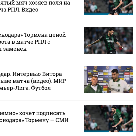
пятый мяч хозяев поля на
ча РПЛ. Видео
снодара» Тормена ценой
ота в матче РПЛ с
л заменен
одар. Интервью Витора
ыве матча (видео). МИР
мьер-Лига. Футбол
ремио» хочет подписать
снодара» Тормену — СМИ