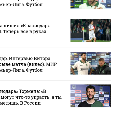
мьер-Лига. Футбол
ва лишил «Краснодар»
. Теперь всё в руках
дар. Интервью Витора
рыве матча (видео). МИР
мьер-Лига. Футбол
нодара» Тормена: «В
могут что‑то украсть, а ты
аметишь. В России