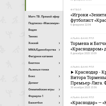
ФУТБОЛ
«Игроки «Зенит
Матч ТВ. Прямой эфир
футболист «Кра
Подписка «Максимум»
6 февраля 22:04
Видео
Теннис
АЛЬФА-БАНК РПЛ
Тормена и Батч
Хоккей
«Краснодаром» д
MMA/Единоборства
8 декабря 2025 10:09
Фигурное катание
Биатлон
АЛЬФА-БАНК РПЛ
Лыжные гонки
Краснодар - Кр
Бокс
Витора Тормены
Премьер-Лига. 
Допинг
30 ноября 2025 15:56
Олимпийские игры
Формула-1
АЛЬФА-БАНК РПЛ
«Краснодар» — «
Баскетбол