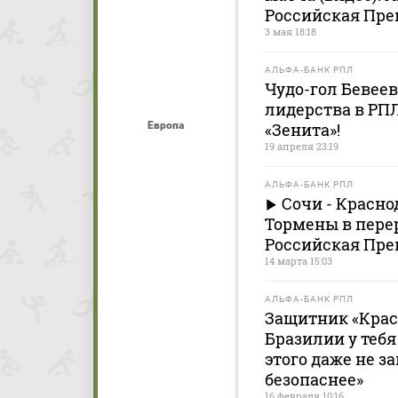
Российская Пре
3 мая 18:18
АЛЬФА-БАНК РПЛ
Чудо-гол Бевее
лидерства в РПЛ
Европа
«Зенита»!
19 апреля 23:19
АЛЬФА-БАНК РПЛ
Сочи - Красно
Тормены в пере
Российская Пре
14 марта 15:03
АЛЬФА-БАНК РПЛ
Защитник «Крас
Бразилии у тебя 
этого даже не з
безопаснее»
16 февраля 10:16