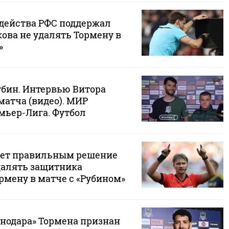
действа РФС поддержал
ова не удалять Тормену в
»
убин. Интервью Витора
матча (видео). МИР
мьер-Лига. Футбол
ает правильным решение
далять защитника
рмену в матче с «Рубином»
нодара» Тормена признан