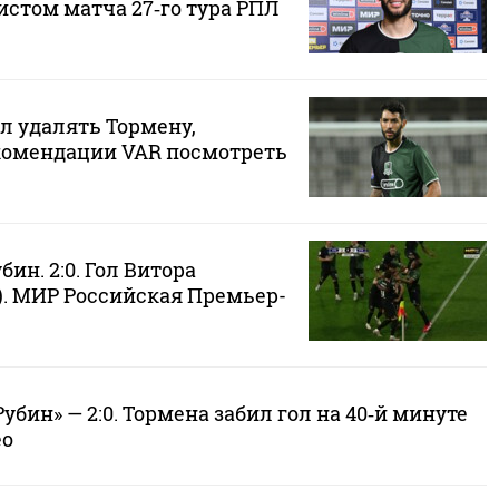
стом матча 27‑го тура РПЛ
л удалять Тормену,
комендации VAR посмотреть
бин. 2:0. Гол Витора
). МИР Российская Премьер-
убин» — 2:0. Тормена забил гол на 40‑й минуте
ео