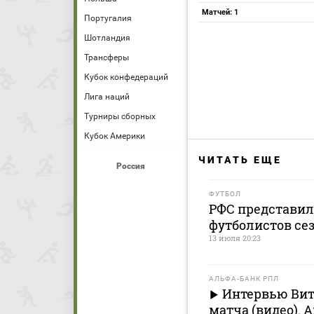
Матчей: 1
Португалия
Шотландия
Трансферы
Кубок конфедераций
Лига наций
Турниры сборных
Кубок Америки
ЧИТАТЬ ЕЩЕ
Россия
ФУТБОЛ
РФС представил
футболистов сез
13 июля 20:23
АЛЬФА-БАНК РПЛ
Интервью Вит
матча (видео). 