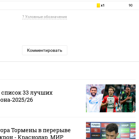
x1
90
? Условные обозначения
Комментировать
 список 33 лучших
она‑2025/26
ора Тормены в перерыве
Акрон - Краснодар. МИР