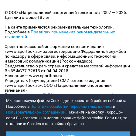
© ООО «Национальный спортивный телеканал» 2007 — 2026.
Для лиц старше 18 лет
На сайте применяются рекомендательные технологии.
Подробнее в
Правилах применения рекомендательных
технологий
Средство массовой информации сетевое издание
«www.sportbox.ru» зарегистрировано Федеральной службой
по надзору в сфере связи, информационных технологий
и массовых коммуникаций (Роскомнадзор).
Свидетельство о регистрации средства массовой информации
Эл № ФС77-72613 от 04.04.2018
Название — www.sportbox.ru
Учредитель (соучредители) СМИ сетевого издания
«www.sportbox.ru»: ООО «Национальный спортивный
телеканал»
Главный редактор СМИ сетевого издания «www.sportbox.ru»:
Конов В.А.
Мы используем файлы Сookie для корректной работы веб-сайта.
Номер телефона редакции СМИ сетевого издания
Подробнее в
Политике обработки персональных данных
и
«www.sportbox.ru»: +7 (495) 653 8419
Пользовательском соглашении
. Нажмите на кнопку «Хорошо»,
Адрес электронной почты редакции СМИ сетевого издания
если Вы согласны на использование файлов cookie. Если нет, то
«www.sportbox.ru»: editor@sportbox.ru
отключите Cookies в настройках браузера
Хорошо