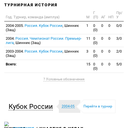
ТУРНИРНАЯ ИСТОРИЯ
Г
Пр/
Год. Турнир, команда (амплуа)
М
(П)
АГ
НП
У
2004-2005.
Россия. Кубок России
, Шинник
1
0
0
0
0/0
(Защ)
(0)
2004.
Россия. Чемпионат России. Премьер-
11
0
0
0
3/0
лига
, Шинник (Защ)
(0)
2003-2004.
Россия. Кубок России
, Шинник
3
0
0
0
2/0
(Защ)
(0)
Всего:
15
0
0
0
5/0
(0)
? Условные обозначения
Кубок России
2004-05
Перейти в турнир