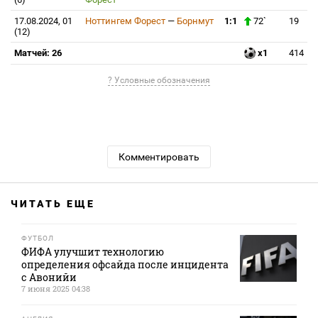
17.08.2024, 01
Ноттингем Форест
—
Борнмут
1:1
72`
19
(12)
Матчей: 26
x1
414
? Условные обозначения
Комментировать
ЧИТАТЬ ЕЩЕ
ФУТБОЛ
ФИФА улучшит технологию
определения офсайда после инцидента
с Авонийи
7 июня 2025 04:38