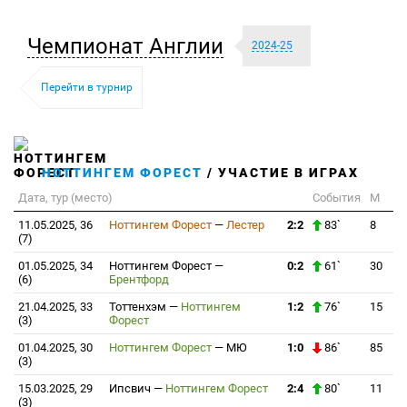
Чемпионат Англии
2024-25
Перейти в турнир
НОТТИНГЕМ ФОРЕСТ
/ УЧАСТИЕ В ИГРАХ
Дата, тур (место)
События
М
11.05.2025, 36
Ноттингем Форест
—
Лестер
2:2
83`
8
(7)
01.05.2025, 34
Ноттингем Форест
—
0:2
61`
30
(6)
Брентфорд
21.04.2025, 33
Тоттенхэм
—
Ноттингем
1:2
76`
15
(3)
Форест
01.04.2025, 30
Ноттингем Форест
—
МЮ
1:0
86`
85
(3)
15.03.2025, 29
Ипсвич
—
Ноттингем Форест
2:4
80`
11
(3)