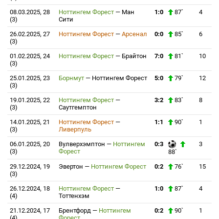
08.03.2025, 28
Ноттингем Форест
—
Ман
1:0
87`
4
(3)
Сити
26.02.2025, 27
Ноттингем Форест
—
Арсенал
0:0
85`
6
(3)
01.02.2025, 24
Ноттингем Форест
—
Брайтон
7:0
81`
10
(3)
25.01.2025, 23
Борнмут
—
Ноттингем Форест
5:0
79`
12
(3)
19.01.2025, 22
Ноттингем Форест
—
3:2
83`
8
(3)
Саутгемптон
14.01.2025, 21
Ноттингем Форест
—
1:1
90`
1
(3)
Ливерпуль
06.01.2025, 20
Вулверхэмптон
—
Ноттингем
0:3
3
(3)
Форест
88`
29.12.2024, 19
Эвертон
—
Ноттингем Форест
0:2
76`
15
(3)
26.12.2024, 18
Ноттингем Форест
—
1:0
87`
4
(4)
Тоттенхэм
21.12.2024, 17
Брентфорд
—
Ноттингем
0:2
90`
1
(4)
Форест