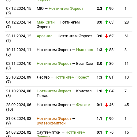
07.12.2024, 15
МЮ
—
Ноттингем Форест
2:3
90`
1
(5)
04.12.2024, 14
Ман Сити
—
Ноттингем
3:0
63`
28
(7)
Форест
23.11.2024, 12
Арсенал
—
Ноттингем Форест
3:0
62`
61
(7)
10.11.2024, 11
Ноттингем Форест
—
Ньюкасл
1:3
88`
3
(5)
02.11.2024, 10
Ноттингем Форест
—
Вест Хэм
3:0
80`
11
(3)
25.10.2024, 09
Лестер
—
Ноттингем Форест
1:3
81`
10
(7)
21.10.2024, 08
Ноттингем Форест
—
Кристал
1:0
84`
7
(8)
Пэлас
28.09.2024, 06
Ноттингем Форест
—
Фулхэм
0:1
46`
45
(10)
31.08.2024, 03
Ноттингем Форест
—
1:1
90`
1
(9)
Вулверхэмптон
24.08.2024, 02
Саутгемптон
—
Ноттингем
0:1
76`
15
(6)
Форест