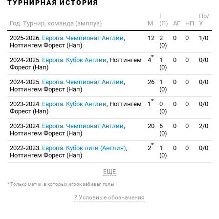
ТУРНИРНАЯ ИСТОРИЯ
Г
Пр/
Год. Турнир, команда (амплуа)
М
(П)
АГ
НП
У
2025-2026.
Европа. Чемпионат Англии
,
12
2
0
0
1/0
Ноттингем Форест (Нап)
(0)
*
2024-2025.
Европа. Кубок Англии
, Ноттингем
4
1
0
0
0/0
Форест (Нап)
(0)
2024-2025.
Европа. Чемпионат Англии
,
26
1
0
0
0/0
Ноттингем Форест (Нап)
(0)
*
2023-2024.
Европа. Кубок Англии
, Ноттингем
1
0
0
0
0/0
Форест (Нап)
(0)
2023-2024.
Европа. Чемпионат Англии
,
20
6
0
0
2/0
Ноттингем Форест (Нап)
(0)
*
2022-2023.
Европа. Кубок лиги (Англия)
,
2
1
0
0
0/0
Ноттингем Форест (Нап)
(0)
ЕЩЕ
* Только матчи, в которых игрок забивал голы
? Условные обозначения