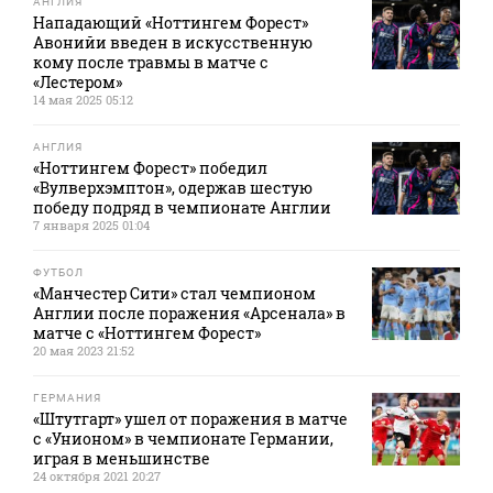
АНГЛИЯ
Нападающий «Ноттингем Форест»
Авонийи введен в искусственную
кому после травмы в матче с
«Лестером»
14 мая 2025 05:12
АНГЛИЯ
«Ноттингем Форест» победил
«Вулверхэмптон», одержав шестую
победу подряд в чемпионате Англии
7 января 2025 01:04
ФУТБОЛ
«Манчестер Сити» стал чемпионом
Англии после поражения «Арсенала» в
матче с «Ноттингем Форест»
20 мая 2023 21:52
ГЕРМАНИЯ
«Штутгарт» ушел от поражения в матче
с «Унионом» в чемпионате Германии,
играя в меньшинстве
24 октября 2021 20:27