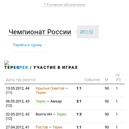
? Условные обозначения
Чемпионат России
2011-12
Перейти в турнир
ТЕРЕК
/ УЧАСТИЕ В ИГРАХ
ПГ
Дата, тур (место)
События
М
(П)
13.05.2012, 44
Крылья Советов
—
1:1
90
1
(11)
Терек
06.05.2012, 43
Терек
—
Амкар
3:1
90
1
(12)
02.05.2012, 42
Волга НН
—
Терек
1:3
90
1
(12)
27.04.2012, 41
Ростов
—
Терек
1:1
90
1