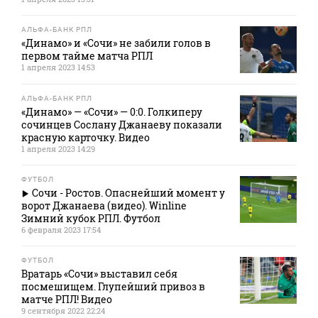
АЛЬФА-БАНК РПЛ
«Динамо» и «Сочи» не забили голов в
первом тайме матча РПЛ
1 апреля 2023 14:53
АЛЬФА-БАНК РПЛ
«Динамо» — «Сочи» — 0:0. Голкиперу
сочинцев Сослану Джанаеву показали
красную карточку. Видео
1 апреля 2023 14:29
ФУТБОЛ
Сочи - Ростов. Опаснейший момент у
ворот Джанаева (видео). Winline
Зимний кубок РПЛ. Футбол
6 февраля 2023 17:54
ФУТБОЛ
Вратарь «Сочи» выставил себя
посмешищем. Глупейший привоз в
матче РПЛ! Видео
9 сентября 2022 22:24