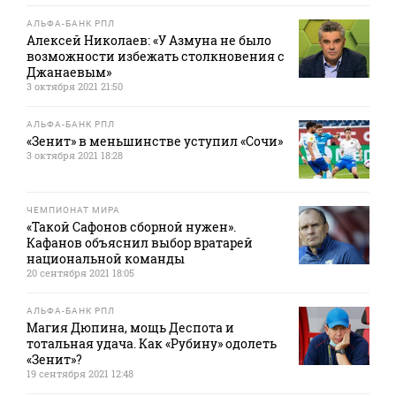
АЛЬФА-БАНК РПЛ
Алексей Николаев: «У Азмуна не было
возможности избежать столкновения с
Джанаевым»
3 октября 2021 21:50
АЛЬФА-БАНК РПЛ
«Зенит» в меньшинстве уступил «Сочи»
3 октября 2021 18:28
ЧЕМПИОНАТ МИРА
«Такой Сафонов сборной нужен».
Кафанов объяснил выбор вратарей
национальной команды
20 сентября 2021 18:05
АЛЬФА-БАНК РПЛ
Магия Дюпина, мощь Деспота и
тотальная удача. Как «Рубину» одолеть
«Зенит»?
19 сентября 2021 12:48