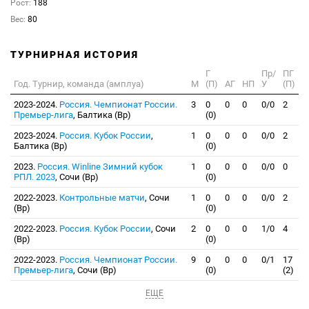
Рост:
188
Вес:
80
ТУРНИРНАЯ ИСТОРИЯ
Г
Пр/
ПГ
Год. Турнир, команда (амплуа)
М
(П)
АГ
НП
У
(П)
2023-2024.
Россия. Чемпионат России.
3
0
0
0
0/0
2
Премьер-лига
, Балтика (Вр)
(0)
2023-2024.
Россия. Кубок России
,
1
0
0
0
0/0
2
Балтика (Вр)
(0)
2023.
Россия. Winline Зимний кубок
1
0
0
0
0/0
0
РПЛ. 2023
, Сочи (Вр)
(0)
2022-2023.
Контрольные матчи
, Сочи
1
0
0
0
0/0
2
(Вр)
(0)
2022-2023.
Россия. Кубок России
, Сочи
2
0
0
0
1/0
4
(Вр)
(0)
2022-2023.
Россия. Чемпионат России.
9
0
0
0
0/1
17
Премьер-лига
, Сочи (Вр)
(0)
(2)
ЕЩЕ