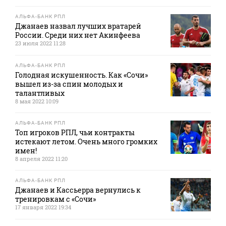
АЛЬФА-БАНК РПЛ
Джанаев назвал лучших вратарей
России. Среди них нет Акинфеева
23 июля 2022 11:28
АЛЬФА-БАНК РПЛ
Голодная искушенность. Как «Сочи»
вышел из-за спин молодых и
талантливых
8 мая 2022 10:09
АЛЬФА-БАНК РПЛ
Топ игроков РПЛ, чьи контракты
истекают летом. Очень много громких
имен!
8 апреля 2022 11:20
АЛЬФА-БАНК РПЛ
Джанаев и Кассьерра вернулись к
тренировкам с «Сочи»
17 января 2022 19:34