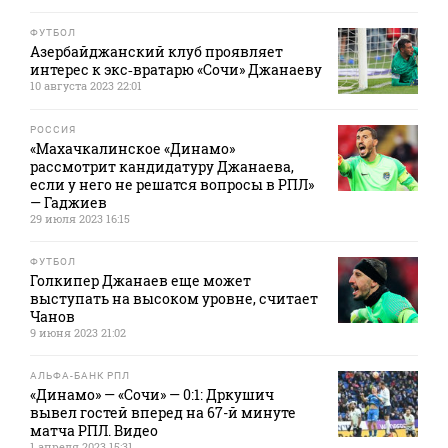
ФУТБОЛ
Азербайджанский клуб проявляет
интерес к экс‑вратарю «Сочи» Джанаеву
10 августа 2023 22:01
РОССИЯ
«Махачкалинское «Динамо»
рассмотрит кандидатуру Джанаева,
если у него не решатся вопросы в РПЛ»
— Гаджиев
29 июля 2023 16:15
ФУТБОЛ
Голкипер Джанаев еще может
выступать на высоком уровне, считает
Чанов
9 июня 2023 21:02
АЛЬФА-БАНК РПЛ
«Динамо» — «Сочи» — 0:1: Дркушич
вывел гостей вперед на 67-й минуте
матча РПЛ. Видео
1 апреля 2023 15:31