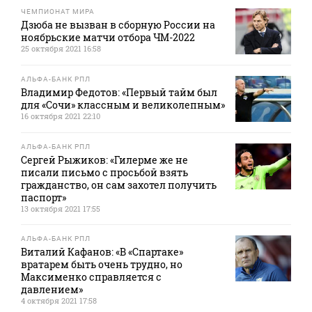
ЧЕМПИОНАТ МИРА
Дзюба не вызван в сборную России на
ноябрьские матчи отбора ЧМ-2022
25 октября 2021 16:58
АЛЬФА-БАНК РПЛ
Владимир Федотов: «Первый тайм был
для «Сочи» классным и великолепным»
16 октября 2021 22:10
АЛЬФА-БАНК РПЛ
Сергей Рыжиков: «Гилерме же не
писали письмо с просьбой взять
гражданство, он сам захотел получить
паспорт»
13 октября 2021 17:55
АЛЬФА-БАНК РПЛ
Виталий Кафанов: «В «Спартаке»
вратарем быть очень трудно, но
Максименко справляется с
давлением»
4 октября 2021 17:58