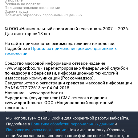
О портале
Реклама на портале
Пользовательское соглашение
Охрана труда
Политика обработки персональных данных
© ООО «Национальный спортивный телеканал» 2007 — 2026.
Для лиц старше 18 лет
На сайте применяются рекомендательные технологии.
Подробнее в
Правилах применения рекомендательных
технологий
Средство массовой информации сетевое издание
«www.sportbox.ru» зарегистрировано Федеральной службой
по надзору в сфере связи, информационных технологий
и массовых коммуникаций (Роскомнадзор).
Свидетельство о регистрации средства массовой информации
Эл № ФС77-72613 от 04.04.2018
Название — www.sportbox.ru
Учредитель (соучредители) СМИ сетевого издания
«www.sportbox.ru»: ООО «Национальный спортивный
телеканал»
Главный редактор СМИ сетевого издания «www.sportbox.ru»:
Конов В.А.
Мы используем файлы Сookie для корректной работы веб-сайта.
Номер телефона редакции СМИ сетевого издания
Подробнее в
Политике обработки персональных данных
и
«www.sportbox.ru»: +7 (495) 653 8419
Пользовательском соглашении
. Нажмите на кнопку «Хорошо»,
Адрес электронной почты редакции СМИ сетевого издания
если Вы согласны на использование файлов cookie. Если нет, то
«www.sportbox.ru»: editor@sportbox.ru