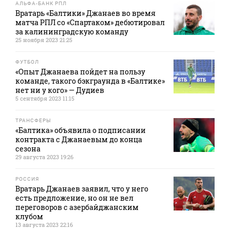
АЛЬФА-БАНК РПЛ
Вратарь «Балтики» Джанаев во время
матча РПЛ со «Спартаком» дебютировал
за калининградскую команду
25 ноября 2023 21:25
ФУТБОЛ
«Опыт Джанаева пойдет на пользу
команде, такого бэкграунда в «Балтике»
нет ни у кого» — Дудиев
5 сентября 2023 11:15
ТРАНСФЕРЫ
«Балтика» объявила о подписании
контракта с Джанаевым до конца
сезона
29 августа 2023 19:26
РОССИЯ
Вратарь Джанаев заявил, что у него
есть предложение, но он не вел
переговоров с азербайджанским
клубом
13 августа 2023 22:16