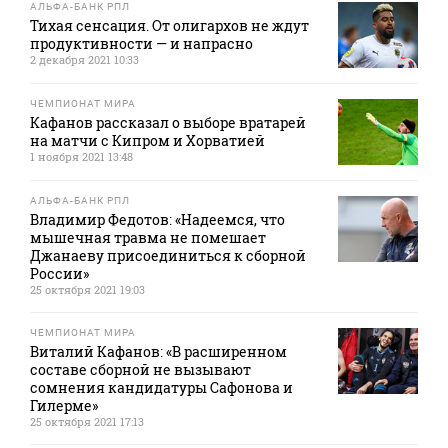
АЛЬФА-БАНК РПЛ
Тихая сенсация. От олигархов не ждут
продуктивности — и напрасно
2 декабря 2021 10:33
ЧЕМПИОНАТ МИРА
Кафанов рассказал о выборе вратарей
на матчи с Кипром и Хорватией
1 ноября 2021 13:48
АЛЬФА-БАНК РПЛ
Владимир Федотов: «Надеемся, что
мышечная травма не помешает
Джанаеву присоединиться к сборной
России»
25 октября 2021 19:03
ЧЕМПИОНАТ МИРА
Виталий Кафанов: «В расширенном
составе сборной не вызывают
сомнения кандидатуры Сафонова и
Гилерме»
25 октября 2021 17:13