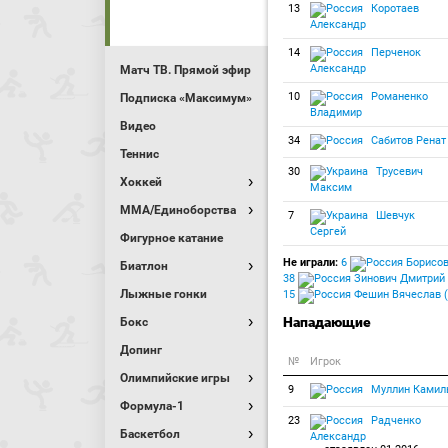
13
Коротаев
Александр
14
Перченок
Александр
Матч ТВ. Прямой эфир
10
Романенко
Подписка «Максимум»
Владимир
Видео
34
Сабитов Ренат
Теннис
30
Трусевич
Хоккей
Максим
MMA/Единоборства
7
Шевчук
Сергей
Фигурное катание
Не играли:
6
Борисов
Биатлон
38
Зинович Дмитрий 
Лыжные гонки
15
Фешин Вячеслав (
Нападающие
Бокс
Допинг
№
Игрок
Олимпийские игры
9
Муллин Камил
Формула-1
23
Радченко
Баскетбол
Александр