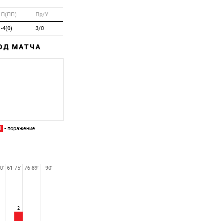
П(ПП)
Пр/У
-4(0)
3/0
ХОД МАТЧА
Забитый
Пропущенный
П
- поражение
0'
61-75'
76-89'
90'
2