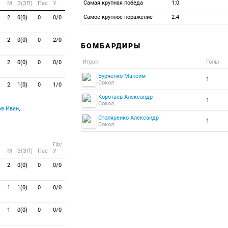
Самая крупная победа
1:0
M
З(ЗП)
Пас
У
Самое крупное поражение
2:4
2
0(0)
0
0/0
2
0(0)
0
2/0
БОМБАРДИРЫ
Игрок
Голы
2
0(0)
0
0/0
Бурченко Максим
1
Сокол
2
1(0)
0
1/0
Коротаев Александр
1
Сокол
в Иван
,
Столяренко Александр
1
Сокол
Пр/
M
З(ЗП)
Пас
У
2
0(0)
0
0/0
1
1(0)
0
0/0
1
0(0)
0
0/0