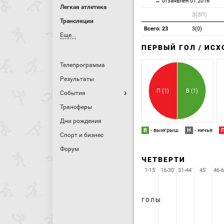
↔ отзаявлен 01.2016
Легкая атлетика
З(ЗП)
Трансляции
Всего: 23
3(0)
Еще...
ПЕРВЫЙ ГОЛ / ИС
Телепрограмма
Результаты
П (1)
В (1)
События
Трансферы
Дни рождения
В
- выигрыш
Н
- ничья
Спорт и бизнес
Форум
ЧЕТВЕРТИ
1-15'
16-30'
31-44'
45'
46-6
ГОЛЫ