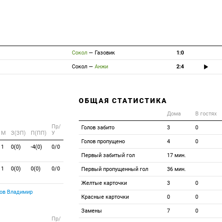
Сокол
—
Газовик
1:0
Сокол
—
Анжи
2:4
ОБЩАЯ СТАТИСТИКА
Дома
В гостях
Пр/
Голов забито
3
0
M
З(ЗП)
П(ПП)
У
Голов пропущено
4
0
1
0(0)
-4(0)
0/0
Первый забитый гол
17 мин.
1
0(0)
0(0)
0/0
Первый пропущенный гол
36 мин.
Желтые карточки
3
0
ов Владимир
Красные карточки
0
0
Замены
7
0
Пр/