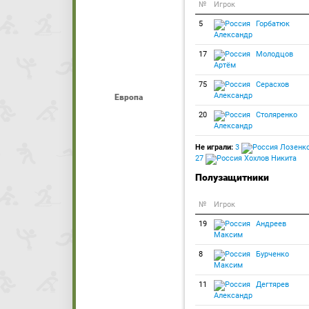
№
Игрок
5
Горбатюк
Александр
17
Молодцов
Артём
75
Серасхов
Александр
Европа
20
Столяренко
Александр
Не играли:
3
Лозенко
27
Хохлов Никита
Полузащитники
№
Игрок
19
Андреев
Максим
8
Бурченко
Максим
11
Дегтярев
Александр