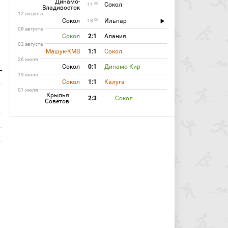
Динамо-
Сокол
00
11
Владивосток
12 августа
Сокол
Ильпар
00
18
08 августа
Сокол
2:1
Алания
02 августа
Машук-КМВ
1:1
Сокол
26 июля
Сокол
0:1
Динамо Кир
19 июля
Сокол
1:1
Калуга
01 июля
Крылья
2:3
Сокол
Советов