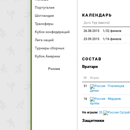
Португалия
КАЛЕНДАРЬ
Шотландия
Дата
Тур (место)
Трансферы
26.08.2015
1/32 финала
Кубок конфедераций
23.09.2015
1/16 финала
Лига наций
Турниры сборных
Кубок Америки
СОСТАВ
Вратари
Россия
№
Игрок
31
Пчелинцев
Денис
16
Фёдоров
Артём
Не играли:
35
Сугроб
Защитники