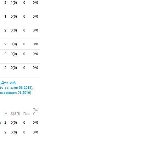
2
1(0)
0
0/0
1
0(0)
0
0/0
2
0(0)
0
0/0
2
0(0)
0
0/0
2
0(0)
0
0/0
2
0(0)
0
0/0
 Дмитрий
,
(отзаявлен 08.2015)
,
отзаявлен 01.2016)
Пр/
M
З(ЗП)
Пас
У
ь
2
0(0)
0
0/0
2
0(0)
0
0/0