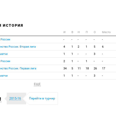
Я ИСТОРИЯ
И
В
Н
П
О
Место
 России
-
-
-
-
-
-
нство России. Вторая лига
4
1
2
1
5
6
матчи
1
1
-
-
3
-
 России
2
1
-
1
-
-
нство России. Первая лига
34
5
11
18
26
17
матчи
1
1
-
-
3
-
ЕЩЕ
и
2015-16
Перейти в турнир