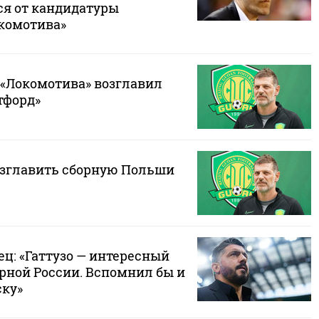
ся от кандидатуры
окомотива»
«Локомотива» возглавил
тфорд»
зглавить сборную Польши
ц: «Гаттузо — интересный
рной России. Вспомнил бы и
ску»