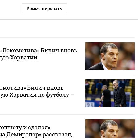
Комментировать
«Локомотива» Билич вновь
ную Хорватии
комотива» Билич вновь
ную Хорватии по футболу —
ошноту и сдался».
на Демирспор» рассказал,