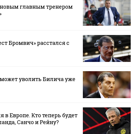
 новым главным тренером
»
ест Бромвич» расстался с
 может уволить Билича уже
 в Европе. Кто теперь будет
анда, Санчо и Рейну?