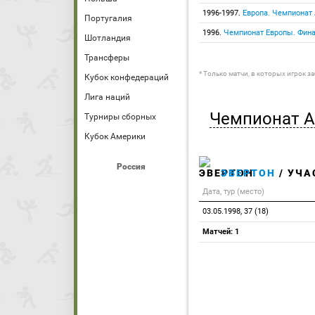
1996-1997.
Европа. Чемпионат
Португалия
1996.
Чемпионат Европы. Фин
Шотландия
Трансферы
* Только матчи, в которых игрок з
Кубок конфедераций
Лига наций
Чемпионат А
Турниры сборных
Кубок Америки
Россия
ЭВЕРТОН
/ УЧА
Дата, тур (место)
03.05.1998, 37 (18)
Матчей: 1