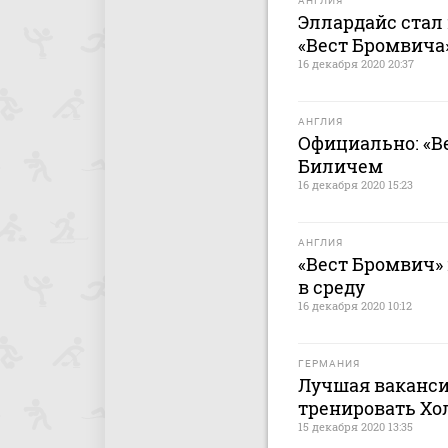
АНГЛИЯ
Эллардайс стал
«Вест Бромвича
16 декабря 2020 20:37
АНГЛИЯ
Официально: «В
Биличем
16 декабря 2020 15:23
АНГЛИЯ
«Вест Бромвич»
в среду
16 декабря 2020 10:12
ГЕРМАНИЯ
Лучшая вакансия
тренировать Хол
15 декабря 2020 13:35