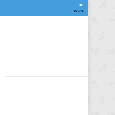
Войти