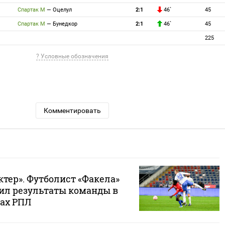
Спартак М
—
Оцелул
2:1
46`
45
Спартак М
—
Бунедкор
2:1
46`
45
225
? Условные обозначения
Комментировать
тер». Футболист «Факела»
ил результаты команды в
ах РПЛ