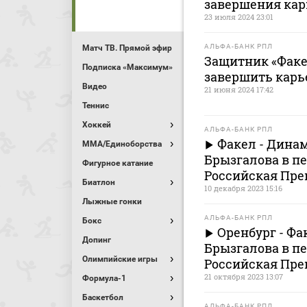
завершения ка
23 июля 2024 23:01
АЛЬФА-БАНК РПЛ
Матч ТВ. Прямой эфир
Защитник «Факе
Подписка «Максимум»
завершить карь
Видео
21 июня 2024 17:42
Теннис
Хоккей
АЛЬФА-БАНК РПЛ
Факел - Дина
MMA/Единоборства
Брызгалова в пе
Фигурное катание
Российская Пре
Биатлон
10 декабря 2023 15:16
Лыжные гонки
АЛЬФА-БАНК РПЛ
Бокс
Оренбург - Фа
Допинг
Брызгалова в пе
Олимпийские игры
Российская Пре
21 октября 2023 13:07
Формула-1
Баскетбол
АЛЬФА-БАНК РПЛ