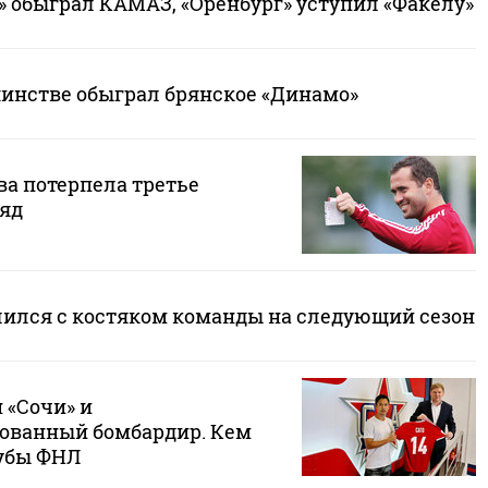
» обыграл КАМАЗ, «Оренбург» уступил «Факелу»
шинстве обыграл брянское «Динамо»
ва потерпела третье
яд
лился с костяком команды на следующий сезон
 «Сочи» и
ованный бомбардир. Кем
убы ФНЛ