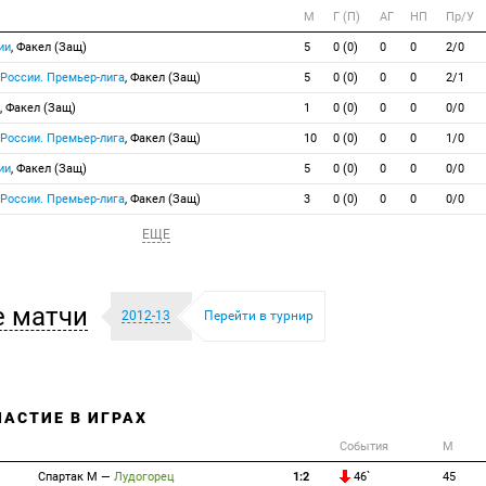
М
Г (П)
АГ
НП
Пр/У
ии
, Факел (Защ)
5
0 (0)
0
0
2/0
 России. Премьер-лига
, Факел (Защ)
5
0 (0)
0
0
2/1
, Факел (Защ)
1
0 (0)
0
0
0/0
 России. Премьер-лига
, Факел (Защ)
10
0 (0)
0
0
1/0
ии
, Факел (Защ)
5
0 (0)
0
0
0/0
 России. Премьер-лига
, Факел (Защ)
3
0 (0)
0
0
0/0
ЕЩЕ
 матчи
2012-13
Перейти в турнир
ЧАСТИЕ В ИГРАХ
События
М
Спартак М
—
Лудогорец
1:2
46`
45