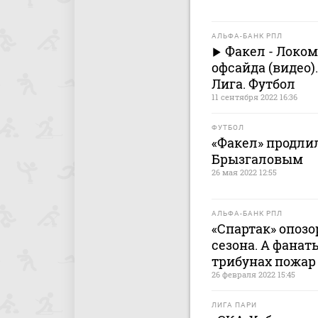
АЛЬФА-БАНК РПЛ
Факел - Локом
офсайда (видео)
Лига. Футбол
11 сентября 2022 16:36
ФУТБОЛ
«Факел» продли
Брызгаловым
26 мая 2022 12:55
АЛЬФА-БАНК РПЛ
«Спартак» опоз
сезона. А фанат
трибунах пожар
26 февраля 2022 15:45
ЛИГА ПАРИ