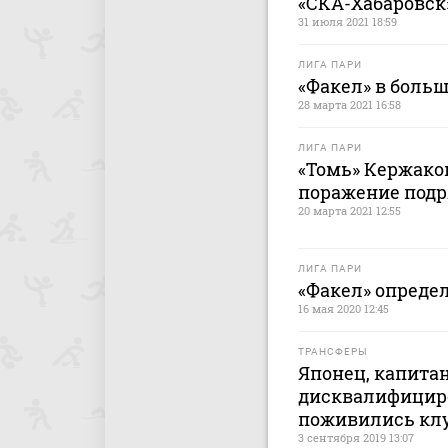
«СКА-Хабаровск
31 июля 2021 18:59
ЛИГА ПАРИ
«Факел» в боль
28 марта 2021 16:58
ЛИГА ПАРИ
«Томь» Кержако
поражение подр
20 марта 2021 12:55
ЛИГА ПАРИ
«Факел» опреде
16 мая 2020 12:45
ТРАНСФЕРЫ
Японец, капитан
дисквалифицир
поживились кл
3 сентября 2019 13:07