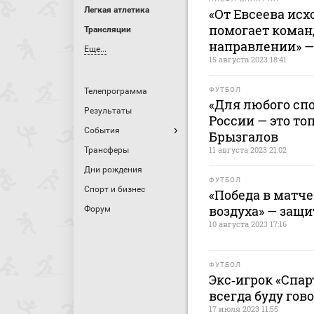
Легкая атлетика
«От Евсеева исх
помогает коман
Трансляции
направлении» —
Еще...
15 августа 2023 18:41
ФУТБОЛ
Телепрограмма
«Для любого сп
Результаты
России — это то
События
Брызгалов
11 августа 2023 21:02
Трансферы
Дни рождения
ФУТБОЛ
Спорт и бизнес
«Победа в матче
воздуха» — защ
Форум
10 августа 2023 17:16
ФУТБОЛ
Экс‑игрок «Спарт
всегда буду гов
17 июля 2023 11:55