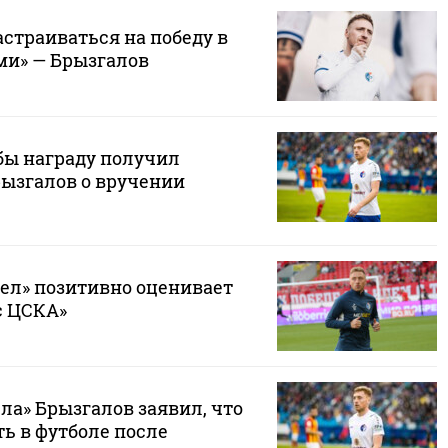
астраиваться на победу в
ми» — Брызгалов
обы награду получил
рызгалов о вручении
кел» позитивно оценивает
с ЦСКА»
ла» Брызгалов заявил, что
ть в футболе после