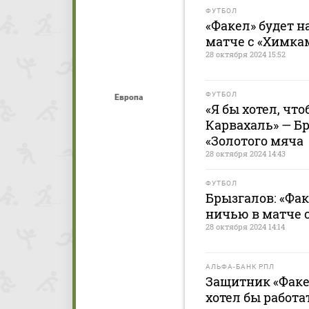
ФУТБОЛ
«Факел» будет н
матче с «Химка
28 октября 2024 15:52
ФУТБОЛ
Европа
«Я бы хотел, чт
Карвахаль» — Б
«Золотого мяча
28 октября 2024 14:43
ФУТБОЛ
Брызгалов: «Фа
ничью в матче 
28 октября 2024 14:14
АЛЬФА-БАНК РПЛ
Защитник «Факе
хотел бы работа