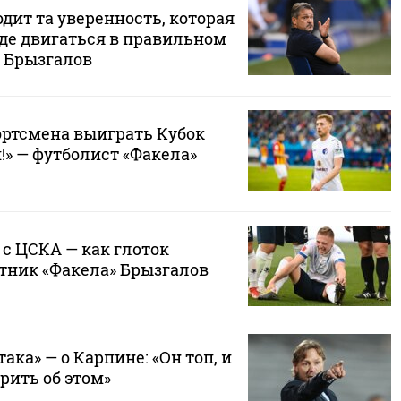
одит та уверенность, которая
де двигаться в правильном
 Брызгалов
ортсмена выиграть Кубок
п!» — футболист «Факела»
 с ЦСКА — как глоток
итник «Факела» Брызгалов
ака» — о Карпине: «Он топ, и
орить об этом»