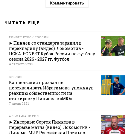
Комментировать
ЧИТАТЬ ЕЩЕ
FONBET КУБОК РОССИИ
Пиняев со стандарта зарядил в
перекладину (видео). Локомотив -
ЦСКА. FONBET Кубок России по футболу
сезона 2026 - 2027 гг. Футбол
4 августа 22:42
АНГЛИЯ
Канчельскис призвал не
перехваливать Ибрагимова, упомянув
реакцию общественности на
стажировку Пиняева в «МЮ»
7 июня 15:11
АЛЬФА-БАНК РПЛ
Интервью Сергея Пиняева в
перерыве матча (видео). Локомотив -
Динамо. МИР Российская Премьер-