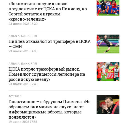
«Локомотив» получил новое
предложение от ЦСКА по Пиняеву, но
Сергей остается игроком
«красно‑зеленых»
23 июля 2025 15:20
АЛЬФА-БАНК РПЛ
Пиняев отказался от трансфера в ЦСКА
— СМИ
23 июля 2025 14:35
АЛЬФА-БАНК РПЛ
ЦСКА потряс трансферный рынок.
Поменяют сдувшегося легионера на
российскую звезду?
23 июля 2025 12:45
ФУТБОЛ
Галактионов — о будущем Пиняева: «Не
обращаем внимания на слухи, на те
информационные вбросы, которые
появляются»
19 июля 2025 17:35