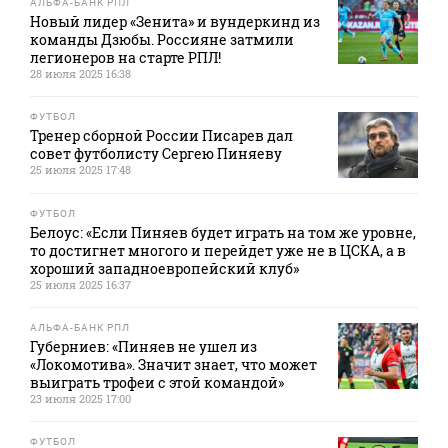
АЛЬФА-БАНК РПЛ
Новый лидер «Зенита» и вундеркинд из
команды Дзюбы. Россияне затмили
легионеров на старте РПЛ!
28 июля 2025 16:38
ФУТБОЛ
Тренер сборной России Писарев дал
совет футболисту Сергею Пиняеву
25 июля 2025 17:48
ФУТБОЛ
Белоус: «Если Пиняев будет играть на том же уровне,
то достигнет многого и перейдет уже не в ЦСКА, а в
хороший западноевропейский клуб»
25 июля 2025 16:37
АЛЬФА-БАНК РПЛ
Губерниев: «Пиняев не ушел из
«Локомотива». Значит знает, что может
выиграть трофеи с этой командой»
23 июля 2025 17:00
ФУТБОЛ