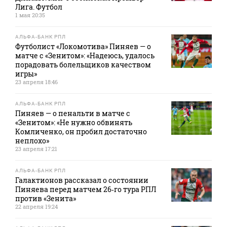
Лига. Футбол
1 мая 20:35
АЛЬФА-БАНК РПЛ
Футболист «Локомотива» Пиняев — о
матче с «Зенитом»: «Надеюсь, удалось
порадовать болельщиков качеством
игры»
23 апреля 18:46
АЛЬФА-БАНК РПЛ
Пиняев — о пенальти в матче с
«Зенитом»: «Не нужно обвинять
Комличенко, он пробил достаточно
неплохо»
23 апреля 17:21
АЛЬФА-БАНК РПЛ
Галактионов рассказал о состоянии
Пиняева перед матчем 26‑го тура РПЛ
против «Зенита»
22 апреля 19:24