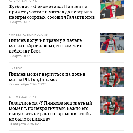
АЛЬФА-БАНК РПЛ
Футболист «Локомотива» Пиняев не
примет участие в матчах до перерыва
на игры сборных, сообщил Галактионов
9 марта 16:07
FONBET КУБОК РОССИИ
Пиняев получил травму в начале
матча с «Арсеналом», его заменил
дебютант Вера
5 марта 18:47
ФУТБОЛ
Пиняев может вернуться на поле в
матче РПЛ с «Динамо»
29 сентября 2025 20:27
АЛЬФА-БАНК РПЛ
Галактионов: «У Пиняева неприятный
момент, но некритичный. Важно его
выпустить не раньше времени, чтобы
не было рецидива»
31 августа 2025 15:26