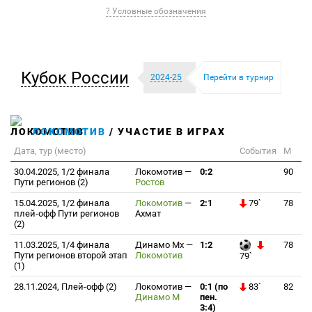
? Условные обозначения
Кубок России
2024-25
Перейти в турнир
ЛОКОМОТИВ
/ УЧАСТИЕ В ИГРАХ
Дата, тур (место)
События
М
30.04.2025, 1/2 финала
Локомотив
—
0:2
90
Пути регионов (2)
Ростов
15.04.2025, 1/2 финала
Локомотив
—
2:1
79`
78
плей-офф Пути регионов
Ахмат
(2)
11.03.2025, 1/4 финала
Динамо Мх
—
1:2
78
Пути регионов второй этап
Локомотив
79`
(1)
28.11.2024, Плей-офф (2)
Локомотив
—
0:1 (по
83`
82
Динамо М
пен.
3:4)