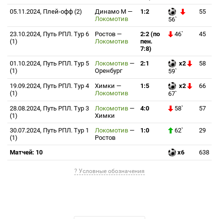
05.11.2024, Плей-офф (2)
Динамо М
—
1:2
55
Локомотив
56`
23.10.2024, Путь РПЛ. Тур 6
Ростов
—
2:2 (по
46`
45
(1)
Локомотив
пен.
7:8)
01.10.2024, Путь РПЛ. Тур 5
Локомотив
—
2:1
x2
58
(1)
Оренбург
59`
19.09.2024, Путь РПЛ. Тур 4
Химки
—
1:5
x2
66
(1)
Локомотив
67`
28.08.2024, Путь РПЛ. Тур 3
Локомотив
—
4:0
58`
57
(1)
Химки
30.07.2024, Путь РПЛ. Тур 1
Локомотив
—
1:0
62`
29
(1)
Ростов
Матчей: 10
x6
638
? Условные обозначения