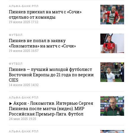
АЛЬФА-БАНК РПЛ
Пиняев приехал на матч с «Сочи»
отдельно от команды
19 июля 2025 17:12
ФУТБОЛ
Пиняев не попал в заявку
«Локомотива» на матч с «Сочи»
19 июля 2025 16:57
ФУТБОЛ
Пиняев — лучший молодой футболист
Восточной Европы до 21 года по версии
CIES
14 июля 2025 14:32
АЛЬФА-БАНК РПЛ
Акрон - Локомотив. Интервью Сергея
Пиняева после матча (видео). МИР
Российская Премьер-Лига. Футбол
24 мая 2025 19:25
АЛЬФА-БАНК РПЛ