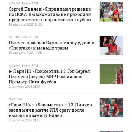
АЛЬФА-БАНК РПЛ
Сергей Пиняев: «Я принимал решение
по ЦСКА. В «Локомотив» не приходили
предложения от европейских клубов»
19 августа 2025 21:03
АЛЬФА-БАНК РПЛ
Пиняев пожелал Самошникову удачи в
«Спартаке» и меньше травм
19 августа 2025 17:55
АЛЬФА-БАНК РПЛ
Пари НН - Локомотив. 1:3. Гол Сергея
Пиняева (видео). МИР Российская
Премьер-Лига. Футбол
2 августа 2025 21:57
ФУТБОЛ
«Пари НН» — «Локомотив» — 1:3. Пиняев
забил мяч в матче РПЛ сразу после
выхода на замену. Видео
2 августа 2025 21:56