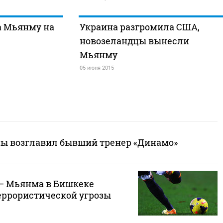
а Мьянму на
Украина разгромила США,
новозеландцы вынесли
Мьянму
05 июня 2015
ы возглавил бывший тренер «Динамо»
– Мьянма в Бишкеке
террористической угрозы