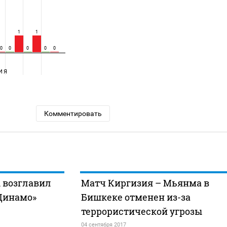
1
1
0
0
0
0
0
ИЯ
Комментировать
 возглавил
Матч Киргизия – Мьянма в
Динамо»
Бишкеке отменен из-за
террористической угрозы
04 сентября 2017