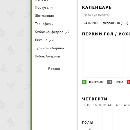
КАЛЕНДАРЬ
Португалия
Дата
Тур (место)
Шотландия
24.02.2010
февраль-10 (105)
Трансферы
Кубок конфедераций
ПЕРВЫЙ ГОЛ / ИС
Лига наций
Турниры сборных
Кубок Америки
Россия
В
- выигрыш
Н
- ничья
ЧЕТВЕРТИ
1-15'
16-30'
31-44'
45'
46-6
ГОЛЫ
3