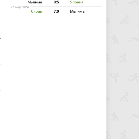
Мьянма
0:5
Япония
26 мар 2024
Сирия
7:0
Мьянма