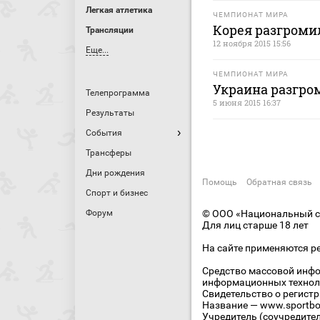
Легкая атлетика
ЧЕМПИОНАТ МИРА
Корея разгроми
Трансляции
12 ноября 2015 15:56
Еще...
ЧЕМПИОНАТ МИРА
Украина разгро
Телепрограмма
5 июня 2015 16:37
Результаты
События
Трансферы
Дни рождения
Помощь
Обратная связь
Спорт и бизнес
Форум
© ООО «Национальный сп
Для лиц старше 18 лет
На сайте применяются р
Средство массовой инфо
информационных технол
Свидетельство о регист
Название — www.sportbo
Учредитель (соучредите