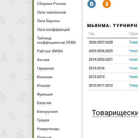
R
Y
Сборная России
Лига чемпионов
Лига Европы
МЬЯНМА: ТУРНИРН
Лига конференций
Год
Турн
Таблица
коэффициентов УЕФА
2026-2027-2028
Това
Рейтинг ФИФА
2023-2024.2025
Чемпи
Англия
2019-2020-2021
Чемпи
Германия
2015-2016
Чемпи
Испания
2012-2013
Чемпи
Италия
2010-2011-2012
Това
Франция
Бельгия
Товарищески
Белоруссия
Греция
Нидерланды
Польша