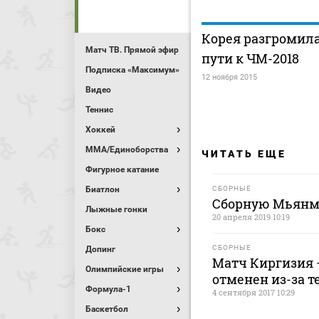
Корея разгромил
Матч ТВ. Прямой эфир
пути к ЧМ-2018
Подписка «Максимум»
12 ноября 2015
Видео
Теннис
Хоккей
MMA/Единоборства
ЧИТАТЬ ЕЩЕ
Фигурное катание
Биатлон
СБОРНЫЕ
Сборную Мьянм
Лыжные гонки
20 апреля 2019 10:19
Бокс
СБОРНЫЕ
Допинг
Матч Киргизия 
Олимпийские игры
отменен из-за 
Формула-1
4 сентября 2017 10:29
Баскетбол