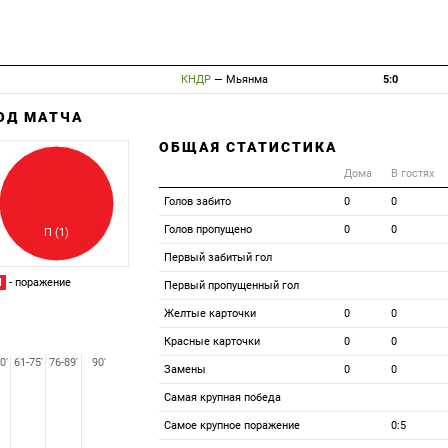
КНДР
—
Мьянма
5:0
ХОД МАТЧА
Забитый
ОБЩАЯ СТАТИСТИКА
Пропущенный
Дома
В гостях
Голов забито
0
0
Голов пропущено
0
0
П (1)
Первый забитый гол
П
- поражение
Первый пропущенный гол
Желтые карточки
0
0
Красные карточки
0
0
0'
61-75'
76-89'
90'
Замены
0
0
Самая крупная победа
Самое крупное поражение
0:5