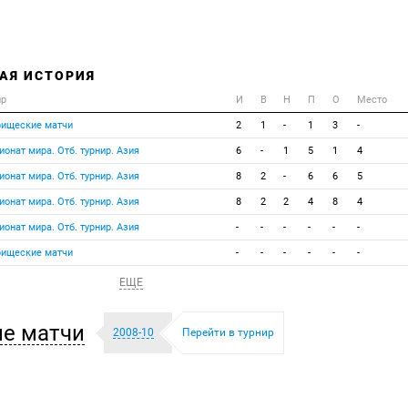
АЯ ИСТОРИЯ
ир
И
В
Н
П
О
Место
рищеские матчи
2
1
-
1
3
-
онат мира. Отб. турнир. Азия
6
-
1
5
1
4
онат мира. Отб. турнир. Азия
8
2
-
6
6
5
онат мира. Отб. турнир. Азия
8
2
2
4
8
4
онат мира. Отб. турнир. Азия
-
-
-
-
-
-
рищеские матчи
-
-
-
-
-
-
ЕЩЕ
е матчи
2008-10
Перейти в турнир