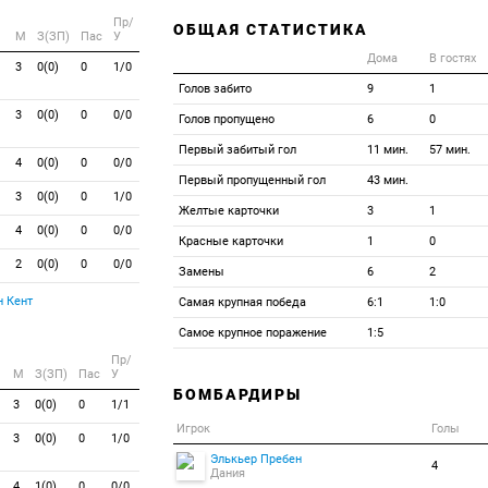
Пр/
ОБЩАЯ СТАТИСТИКА
M
З(ЗП)
Пас
У
Дома
В гостях
3
0(0)
0
1/0
Голов забито
9
1
3
0(0)
0
0/0
Голов пропущено
6
0
Первый забитый гол
11 мин.
57 мин.
4
0(0)
0
0/0
Первый пропущенный гол
43 мин.
3
0(0)
0
1/0
Желтые карточки
3
1
4
0(0)
0
0/0
Красные карточки
1
0
2
0(0)
0
0/0
Замены
6
2
 Кент
Самая крупная победа
6:1
1:0
Самое крупное поражение
1:5
Пр/
M
З(ЗП)
Пас
У
БОМБАРДИРЫ
3
0(0)
0
1/1
Игрок
Голы
3
0(0)
0
1/0
Элькьер Пребен
4
Дания
4
1(0)
0
0/0