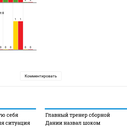
0
0
ИЯ
1
1
0
0
0
0
0
Комментировать
ую себя
Главный тренер сборной
яя ситуация
Дании назвал шоком