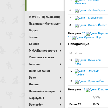
Микаэль
6
Лербю Сёрен
Матч ТВ. Прямой эфир
7
Мёльбю Ян
Подписка «Максимум»
8
Ольсен Йеспер
Видео
Не играли:
20
Бартра
Теннис
13
Фриманн Пер
Нападающие
Хоккей
MMA/Единоборства
№
Игрок
Фигурное катание
14
Симонсен
Биатлон
Аллан
Лыжные гонки
10
Элькьер
Пребен
Бокс
19
Эриксен Йон
Допинг
Не играли:
18
Кристен
Олимпийские игры
З(ЗП)
Формула-1
Всего: 22
10(2)
Баскетбол