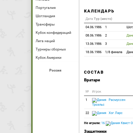
Португалия
КАЛЕНДАРЬ
Шотландия
Дата
Тур (место)
Трансферы
04.06.1986
1
Шот
Кубок конфедераций
08.06.1986
2
Дан
Лига наций
13.06.1986
3
Дан
Турниры сборных
18.06.1986
1/8 финала
Дан
Кубок Америки
Россия
СОСТАВ
Вратари
№
Игрок
1
Расмуссен
Троэльс
22
Хог Ларс
Не играли:
16
Квист О
Защитники