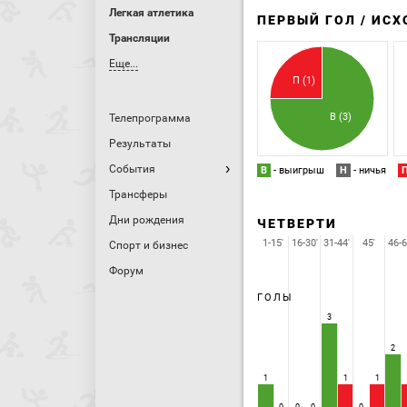
Легкая атлетика
ПЕРВЫЙ ГОЛ / ИС
Трансляции
Еще...
П (1)
В (3)
Телепрограмма
Результаты
События
В
- выигрыш
Н
- ничья
Трансферы
Дни рождения
ЧЕТВЕРТИ
1-15'
16-30'
31-44'
45'
46-6
Спорт и бизнес
Форум
ГОЛЫ
3
2
1
1
1