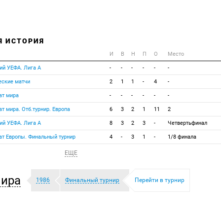
Я ИСТОРИЯ
И
В
Н
П
О
Место
ий УЕФА. Лига А
-
-
-
-
-
-
еские матчи
2
1
1
-
4
-
ат мира
-
-
-
-
-
-
т мира. Отб.турнир. Европа
6
3
2
1
11
2
ий УЕФА. Лига А
8
3
2
3
-
Четвертьфинал
т Европы. Финальный турнир
4
-
3
1
-
1/8 финала
ЕЩЕ
мира
1986
Финальный турнир
Перейти в турнир