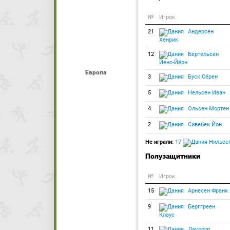
№
Игрок
21
Андерсен
Хенрик
12
Бертельсен
Йенс-Йёрн
Европа
3
Буск Сёрен
5
Нельсен Иван
4
Ольсен Мортен
2
Сивебек Йон
Не играли:
17
Нильсен
Полузащитники
№
Игрок
15
Арнесен Франк
9
Берггреен
Клаус
11
Лаудруп