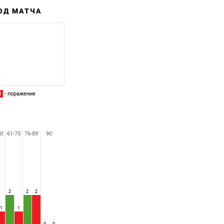
ХОД МАТЧА
Забитый
Пропущенный
П
- поражение
0'
61-75'
76-89'
90'
2
2
2
1
1