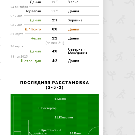
Дания
Уэльс
00
19
24 сентября
Норвегия
Дания
45
21
07 июня
Дания
2:1
Украина
03 июня
ДР Конго
0:0
Дания
31 марта
Чехия
2:2
Дания
(по пен. 3:1)
26 марта
Северная
Дания
4:0
Македония
18 ноя 2025
Шотландия
4:2
Дания
ПОСЛЕДНЯЯ РАССТАНОВКА
(3-5-2)
5.Мехле
3.Вестергор
21.Юльманн
6.Кристенсен А.
1.Шмейхель
19.Винн