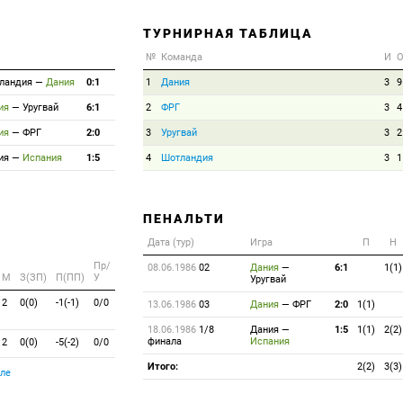
ТУРНИРНАЯ ТАБЛИЦА
№
Команда
И
ландия
—
Дания
0:1
1
Дания
3
9
ия
—
Уругвай
6:1
2
ФРГ
3
4
ия
—
ФРГ
2:0
3
Уругвай
3
2
ия
—
Испания
1:5
4
Шотландия
3
1
ПЕНАЛЬТИ
Дата (тур)
Игра
П
Н
Пр/
08.06.1986
02
Дания
—
6:1
1(1)
M
З(ЗП)
П(ПП)
У
Уругвай
2
0(0)
-1(-1)
0/0
13.06.1986
03
Дания
—
ФРГ
2:0
1(1)
18.06.1986
1/8
Дания
—
1:5
1(1)
2(2)
финала
Испания
2
0(0)
-5(-2)
0/0
Итого:
2(2)
3(3)
ле