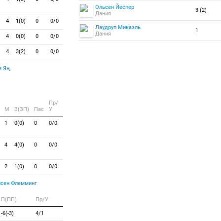
Ольсен Йеспер
3 (2)
Дания
4
1(0)
0
0/0
Лаудруп Микаэль
1
Дания
4
0(0)
0
0/0
4
3(2)
0
0/0
м Ян
,
Пр/
M
З(ЗП)
Пас
У
1
0(0)
0
0/0
4
4(0)
0
0/0
2
1(0)
0
0/0
сен Флемминг
П(ПП)
Пр/У
-6(-3)
4/1