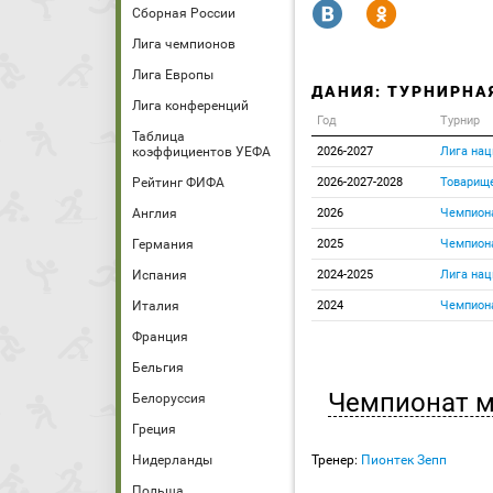
R
Y
Сборная России
Лига чемпионов
Лига Европы
ДАНИЯ: ТУРНИРНА
Лига конференций
Год
Турнир
Таблица
коэффициентов УЕФА
2026-2027
Лига нац
Рейтинг ФИФА
2026-2027-2028
Товарищ
Англия
2026
Чемпион
Германия
2025
Чемпиона
Испания
2024-2025
Лига нац
Италия
2024
Чемпиона
Франция
Бельгия
Чемпионат 
Белоруссия
Греция
Нидерланды
Тренер:
Пионтек Зепп
Польша