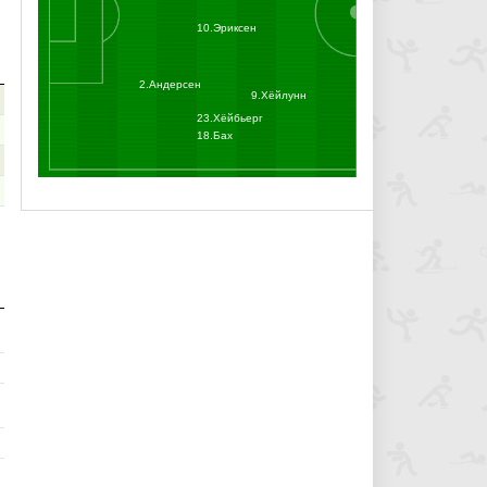
10.Эриксен
О
2.Андерсен
9.Хёйлунн
23.Хёйбьерг
18.Бах