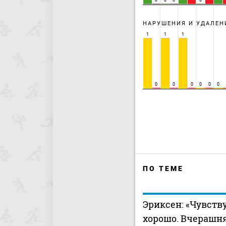
0
0
0
0
НАРУШЕНИЯ И УДАЛЕН
1
1
1
0
0
0
0
0
0
ПО ТЕМЕ
Эриксен: «Чувств
хорошо. Вчерашн