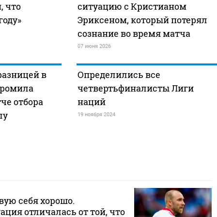
, что
ситуацию с Кристианом
году»
Эриксеном, который потерял
сознание во время матча
07 июня 2026
разницей в
Определились все
громила
четвертьфиналисты Лиги
че отбора
наций
лу
19 ноября 2024
вую себя хорошо.
ция отличалась от той, что