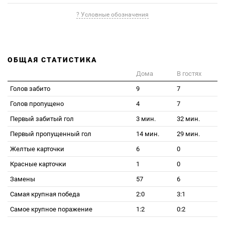
? Условные обозначения
ОБЩАЯ СТАТИСТИКА
Дома
В гостях
Голов забито
9
7
Голов пропущено
4
7
Первый забитый гол
3 мин.
32 мин.
Первый пропущенный гол
14 мин.
29 мин.
Желтые карточки
6
0
Красные карточки
1
0
Замены
57
6
Самая крупная победа
2:0
3:1
Самое крупное поражение
1:2
0:2