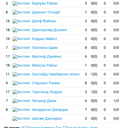
3
Бертран Райан
5
0(0)
0
0/0
8
Даунинг Стюарт
1
0(0)
0
0/0
16
Делф Фабиан
3
0(0)
0
0/0
18
Дринкуотер Дэниел
3
0(0)
0
0/0
16
Кэррик Майкл
2
0(0)
0
0/0
7
Лаллана Адам
8
0(0)
0
0/0
17
Милнер Джеймс
6
0(0)
0
0/0
18
Мэйсон Райан
1
0(0)
0
0/0
11
Окслейд-Чемберлен Алекс
2
1(0)
0
0/0
9
Стерлинг Рахим
8
0(0)
0
0/0
17
Таунсенд Эндрос
3
1(0)
0
0/0
7
Уилшир Джек
6
0(0)
0
1/0
8
Хендерсон Джордан
7
0(0)
0
0/0
Шелви Джонджо
2
0(0)
0
0/0
Не играли:
19
Клеверли Том
,
Колбэк Джек
,