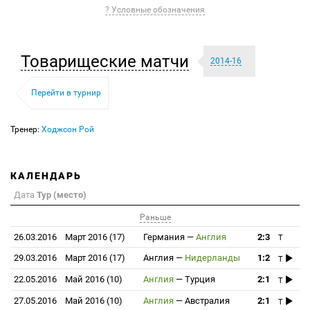
? Условные обозначения
Товарищеские матчи
2014-16
Перейти в турнир
Тренер:
Ходжсон Рой
КАЛЕНДАРЬ
Дата
Тур (место)
Раньше
26.03.2016
Март 2016 (17)
Германия
—
Англия
2:3
T
29.03.2016
Март 2016 (17)
Англия
—
Нидерланды
1:2
T
22.05.2016
Май 2016 (10)
Англия
—
Турция
2:1
T
27.05.2016
Май 2016 (10)
Англия
—
Австралия
2:1
T