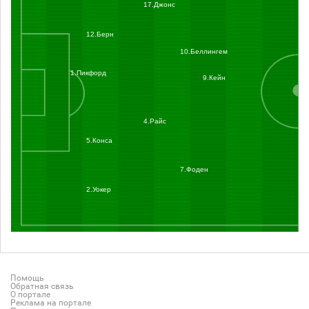
17.Джонс
12.Берн
10.Беллингем
1.Пикфорд
9.Кейн
4.Райс
5.Конса
7.Фоден
2.Уокер
Помощь
Обратная связь
О портале
Реклама на портале