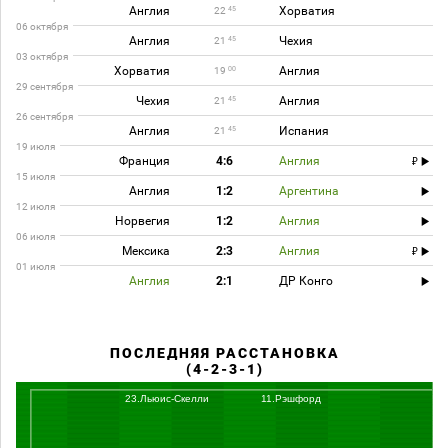
Англия
Хорватия
45
22
06 октября
Англия
Чехия
45
21
03 октября
Хорватия
Англия
00
19
29 сентября
Чехия
Англия
45
21
26 сентября
Англия
Испания
45
21
19 июля
Франция
4:6
Англия
15 июля
Англия
1:2
Аргентина
12 июля
Норвегия
1:2
Англия
06 июля
Мексика
2:3
Англия
01 июля
Англия
2:1
ДР Конго
ПОСЛЕДНЯЯ РАССТАНОВКА
(4-2-3-1)
23.Льюис-Скелли
11.Рэшфорд