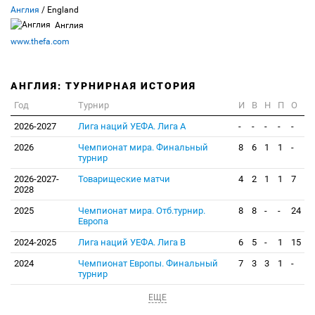
Англия
/ England
Англия
www.thefa.com
АНГЛИЯ: ТУРНИРНАЯ ИСТОРИЯ
Год
Турнир
И
В
Н
П
О
2026-2027
Лига наций УЕФА. Лига А
-
-
-
-
-
2026
Чемпионат мира. Финальный
8
6
1
1
-
турнир
2026-2027-
Товарищеские матчи
4
2
1
1
7
2028
2025
Чемпионат мира. Отб.турнир.
8
8
-
-
24
Европа
2024-2025
Лига наций УЕФА. Лига В
6
5
-
1
15
2024
Чемпионат Европы. Финальный
7
3
3
1
-
турнир
ЕЩЕ