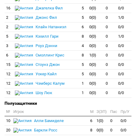
16
Джагелка Фил
5
0(0)
0
0/0
2
Джонс Фил
5
0(0)
0
1/0
2
Клайн Натаниэл
6
0(0)
0
0/0
5
Кэхилл Гари
8
0(0)
0
1/0
3
Роуз Дэнни
4
0(0)
0
0/0
6
Смоллинг Крис
8
1(0)
0
0/0
15
Стоунз Джон
5
0(0)
0
0/0
12
Уокер Кайл
5
0(0)
0
0/0
12
Чэмберс Калум
1
0(0)
0
0/0
12
Шоу Люк
1
0(0)
0
0/0
Полузащитники
№
Игрок
M
З(ЗП)
Пас
Пр/У
10
Алли Бамиделе
6
1(0)
0
0/0
20
Баркли Росс
8
0(0)
0
0/0