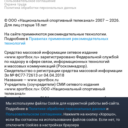
Пользовательское соглашение
Охрана труда
Политика обработки персональных данных
© ООО «Национальный спортивный телеканал» 2007 — 2026.
Для лиц старше 18 лет
На сайте применяются рекомендательные технологии.
Подробнее в
Правилах применения рекомендательных
технологий
Средство массовой информации сетевое издание
«www.sportbox.ru» зарегистрировано Федеральной службой
по надзору в сфере связи, информационных технологий
и массовых коммуникаций (Роскомнадзор).
Свидетельство о регистрации средства массовой информации
Эл № ФС77-72613 от 04.04.2018
Название — www.sportbox.ru
Учредитель (соучредители) СМИ сетевого издания
«www.sportbox.ru»: ООО «Национальный спортивный
телеканал»
Главный редактор СМИ сетевого издания «www.sportbox.ru»:
Конов В.А.
Мы используем файлы Сookie для корректной работы веб-сайта.
Номер телефона редакции СМИ сетевого издания
Подробнее в
Политике обработки персональных данных
и
«www.sportbox.ru»: +7 (495) 653 8419
Пользовательском соглашении
. Нажмите на кнопку «Хорошо»,
Адрес электронной почты редакции СМИ сетевого издания
если Вы согласны на использование файлов cookie. Если нет, то
«www.sportbox.ru»: editor@sportbox.ru
отключите Cookies в настройках браузера