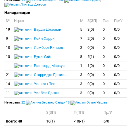
Лингард Джесси
Нападающие
№
Игрок
M
З(ЗП)
Пас
Пр/У
19
Варди Джейми
5
3(0)
0
0/0
9
Кейн Харри
7
2(0)
0
0/0
18
Ламберт Ричард
2
0(0)
0
0/0
10
Руни Уэйн
8
5(1)
0
0/0
Рэшфорд Маркус
1
1(0)
0
0/0
21
Старридж Дэниел
3
0(0)
0
0/0
14
Уолкотт Тео
3
0(0)
0
0/0
11
Уэлбек Дэнни
3
0(0)
0
0/0
Не играли:
22
Бераино Сэйдо
,
18
Остин Чарльз
З(ЗП)
П(ПП)
Пр/У
Всего: 48
16(1)
-10(-1)
6/0