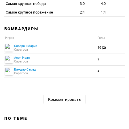
Самая крупная победа
3:0
4:0
Самое крупное поражение
2:4
1:4
БОМБАРДИРЫ
Игрок
Голы
Соберон Марио
10 (2)
Сарагоса
Асон Иван
7
Сарагоса
Баждар Самед
4
Сарагоса
Комментировать
ПО ТЕМЕ