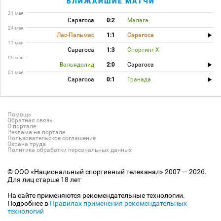
БЛИЖАЙШИЕ МАТЧИ
31 мая
Сарагоса
0:2
Малага
24 мая
Лас-Пальмас
1:1
Сарагоса
17 мая
Сарагоса
1:3
Спортинг Х
09 мая
Вальядолид
2:0
Сарагоса
01 мая
Сарагоса
0:1
Гранада
Помощь
Обратная связь
О портале
Реклама на портале
Пользовательское соглашение
Охрана труда
Политика обработки персональных данных
© ООО «Национальный спортивный телеканал» 2007 — 2026.
Для лиц старше 18 лет
На сайте применяются рекомендательные технологии.
Подробнее в
Правилах применения рекомендательных
технологий