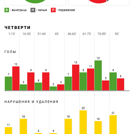
В
- выигрыш
Н
- ничья
П
- поражение
ЧЕТВЕРТИ
1-15'
16-30'
31-44'
45'
46-60'
61-75'
76-89'
90'
ГОЛЫ
15
13
12
11
9
9
9
9
7
7
6
5
4
3
3
2
НАРУШЕНИЯ И УДАЛЕНИЯ
25
21
18
18
16
11
6
6