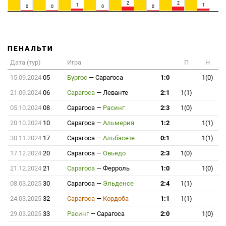
2
2
1
1
0
0
0
0
ПЕНАЛЬТИ
Дата (тур)
Игра
П
Н
15.09.2024
05
Бургос
—
Сарагоса
1:0
1(0)
21.09.2024
06
Сарагоса
—
Леванте
2:1
1(1)
05.10.2024
08
Сарагоса
—
Расинг
2:3
1(0)
20.10.2024
10
Сарагоса
—
Альмерия
1:2
1(1)
30.11.2024
17
Сарагоса
—
Альбасете
0:1
1(1)
17.12.2024
20
Сарагоса
—
Овьедо
2:3
1(0)
21.12.2024
21
Сарагоса
—
Ферроль
1:0
1(0)
08.03.2025
30
Сарагоса
—
Эльденсе
2:4
1(1)
24.03.2025
32
Сарагоса
—
Кордоба
1:1
1(1)
29.03.2025
33
Расинг
—
Сарагоса
2:0
1(0)