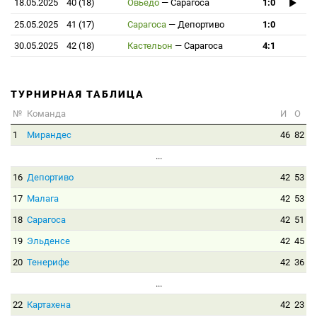
18.05.2025
40 (18)
Овьедо
—
Сарагоса
1:0
25.05.2025
41 (17)
Сарагоса
—
Депортиво
1:0
30.05.2025
42 (18)
Кастельон
—
Сарагоса
4:1
ТУРНИРНАЯ ТАБЛИЦА
№
Команда
И
О
1
Мирандес
46
82
...
16
Депортиво
42
53
17
Малага
42
53
18
Сарагоса
42
51
19
Эльденсе
42
45
20
Тенерифе
42
36
...
22
Картахена
42
23