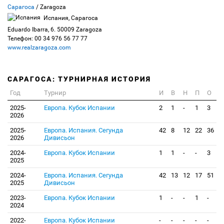
Сарагоса
/ Zaragoza
Испания, Сарагоса
Eduardo Ibarra, 6. 50009 Zaragoza
Телефон: 00 34 976 56 77 77
www.realzaragoza.com
САРАГОСА: ТУРНИРНАЯ ИСТОРИЯ
Год
Турнир
И
В
Н
П
О
2025-
Европа. Кубок Испании
2
1
-
1
3
2026
2025-
Европа. Испания. Сегунда
42
8
12
22
36
2026
Дивисьон
2024-
Европа. Кубок Испании
1
1
-
-
3
2025
2024-
Европа. Испания. Сегунда
42
13
12
17
51
2025
Дивисьон
2023-
Европа. Кубок Испании
1
-
-
1
-
2024
2022-
Европа. Кубок Испании
-
-
-
-
-