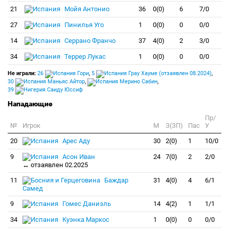
21
Мойя Антонио
36
0(0)
6
7/0
27
Пинилья Уго
1
0(0)
0
0/0
14
Серрано Франчо
37
4(0)
2
3/0
34
Террер Лукас
1
0(0)
0
0/0
Не играли:
26
Гори
,
5
Грау Хауме (отзаявлен 08.2024)
,
30
Маньяс Айтор
,
Мерино Сабин
,
39
Саиду Юссиф
Нападающие
Пр/
№
Игрок
M
З(ЗП)
Пас
У
20
Арес Аду
30
2(0)
1
10/0
9
Асон Иван
24
7(0)
2
2/0
↔ отзаявлен 02.2025
11
Баждар
31
4(0)
4
6/1
Самед
9
Гомес Даниэль
14
4(2)
1
1/1
34
Куэнка Маркос
1
0(0)
0
0/0