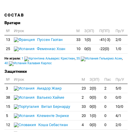
СОСТАВ
Вратари
№
Игрок
M
З(ЗП)
П(ПП)
Пр/У
13
Пуссен Гаэтан
33
1(0)
-41(-3)
2/0
25
Фемениас Хоан
10
0(0)
-22(0)
1/0
Не играли:
1
Альварес Кристиан
,
35
Гильермо Асин
,
40
Калавия Карлос
Защитники
№
Игрок
M
З(ЗП)
Пас
Пр/У
3
Амадор Жаир
23
2(0)
2
5/0
38
Вальехо Хайме
2
0(0)
0
0/0
15
Витал Бернарду
33
0(0)
0
10/0
5
Клементе Энрике
20
1(0)
0
4/1
12
Коша Себастиан
4
0(0)
0
2/0