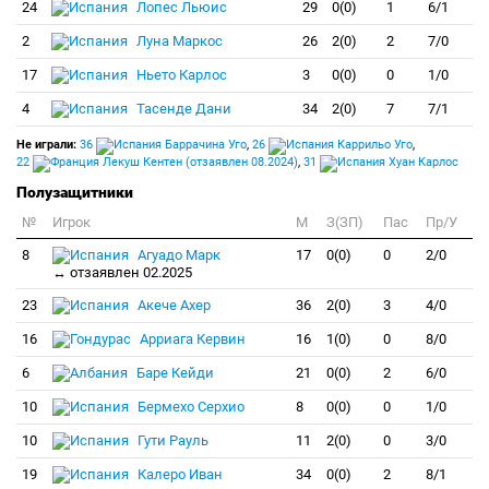
24
Лопес Льюис
29
0(0)
1
6/1
2
Луна Маркос
26
2(0)
2
7/0
17
Ньето Карлос
3
0(0)
0
1/0
4
Тасенде Дани
34
2(0)
7
7/1
Не играли:
36
Баррачина Уго
,
26
Каррильо Уго
,
22
Лекуш Кентен (отзаявлен 08.2024)
,
31
Хуан Карлос
Полузащитники
№
Игрок
M
З(ЗП)
Пас
Пр/У
8
Агуадо Марк
17
0(0)
0
2/0
↔ отзаявлен 02.2025
23
Акече Ахер
36
2(0)
3
4/0
16
Арриага Кервин
16
1(0)
0
8/0
6
Баре Кейди
21
0(0)
2
6/0
10
Бермехо Серхио
8
0(0)
0
1/0
10
Гути Рауль
11
2(0)
0
3/0
19
Калеро Иван
34
0(0)
2
8/1