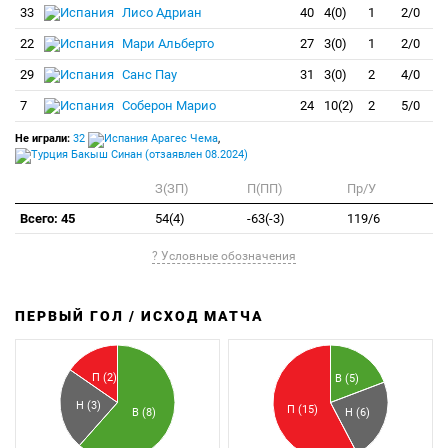
33
Лисо Адриан
40
4(0)
1
2/0
22
Мари Альберто
27
3(0)
1
2/0
29
Санс Пау
31
3(0)
2
4/0
7
Соберон Марио
24
10(2)
2
5/0
Не играли:
32
Арагес Чема
,
Бакыш Синан (отзаявлен 08.2024)
З(ЗП)
П(ПП)
Пр/У
Всего: 45
54(4)
-63(-3)
119/6
? Условные обозначения
ПЕРВЫЙ ГОЛ / ИСХОД МАТЧА
З
П
П (2)
В (5)
Н (3)
П (15)
В (8)
Н (6)