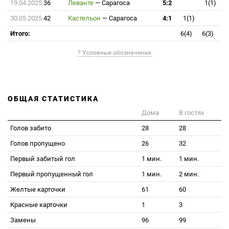
19.04.2025
36
Леванте
—
Сарагоса
5:2
1(1)
30.05.2025
42
Кастельон
—
Сарагоса
4:1
1(1)
Итого:
6(4)
6(3)
? Условные обозначения
ОБЩАЯ СТАТИСТИКА
Дома
В гостях
Голов забито
28
28
Голов пропущено
26
32
Первый забитый гол
1 мин.
1 мин.
Первый пропущенный гол
1 мин.
2 мин.
Желтые карточки
61
60
Красные карточки
1
3
Замены
96
99