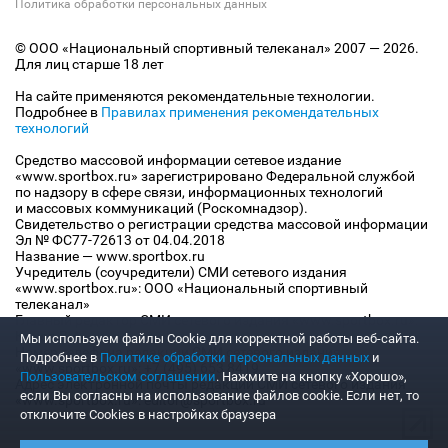
Политика обработки персональных данных
© ООО «Национальный спортивный телеканал» 2007 — 2026.
Для лиц старше 18 лет
На сайте применяются рекомендательные технологии.
Подробнее в
Правилах применения рекомендательных
технологий
Средство массовой информации сетевое издание
«www.sportbox.ru» зарегистрировано Федеральной службой
по надзору в сфере связи, информационных технологий
и массовых коммуникаций (Роскомнадзор).
Свидетельство о регистрации средства массовой информации
Эл № ФС77-72613 от 04.04.2018
Название — www.sportbox.ru
Учредитель (соучредители) СМИ сетевого издания
«www.sportbox.ru»: ООО «Национальный спортивный
телеканал»
Главный редактор СМИ сетевого издания «www.sportbox.ru»:
Конов В.А.
Мы используем файлы Сookie для корректной работы веб-сайта.
Номер телефона редакции СМИ сетевого издания
Подробнее в
Политике обработки персональных данных
и
«www.sportbox.ru»: +7 (495) 653 8419
Пользовательском соглашении
. Нажмите на кнопку «Хорошо»,
Адрес электронной почты редакции СМИ сетевого издания
если Вы согласны на использование файлов cookie. Если нет, то
«www.sportbox.ru»: editor@sportbox.ru
отключите Cookies в настройках браузера