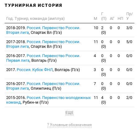
ТУРНИРНАЯ ИСТОРИЯ
Г
Пр/
Год. Турнир, команда (амплуа)
М
(П)
АГ
НП
У
2018-2019.
Россия. Первенство России.
10
2
0
0
3/0
Вторая лига
, Спартак Вл (П/з)
(0)
2017-2018.
Россия. Первенство России.
11
0
0
0
5/0
Вторая лига
, Спартак Вл (П/з)
(0)
2016-2017.
Россия. Первенство России.
4
0
0
0
0/0
Первая лига
, Волгарь (П/з)
(0)
2017.
Россия. Кубок ФНЛ
, Волгарь (П/з)
3
0
0
0
0/0
(0)
2016-2017.
Россия. Первенство России.
7
0
0
0
0/0
Вторая лига
, Олимпиец (П/з)
(0)
2015-2016.
Россия. Первенство молодежных
11
4
0
0
2/0
команд
, Рубин-м (П/з)
(0)
ЕЩЕ
? Условные обозначения