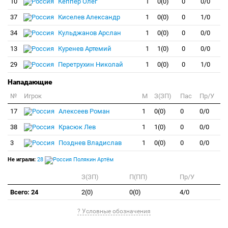
10
Кеппер Олег
1
0(0)
0
0/0
37
Киселев Александр
1
0(0)
0
1/0
34
Кульджанов Арслан
1
0(0)
0
0/0
13
Куренев Артемий
1
1(0)
0
0/0
29
Перетрухин Николай
1
0(0)
0
1/0
Нападающие
№
Игрок
M
З(ЗП)
Пас
Пр/У
17
Алексеев Роман
1
0(0)
0
0/0
38
Красюк Лев
1
1(0)
0
0/0
3
Позднев Владислав
1
0(0)
0
0/0
Не играли:
28
Полякин Артём
З(ЗП)
П(ПП)
Пр/У
Всего: 24
2(0)
0(0)
4/0
? Условные обозначения