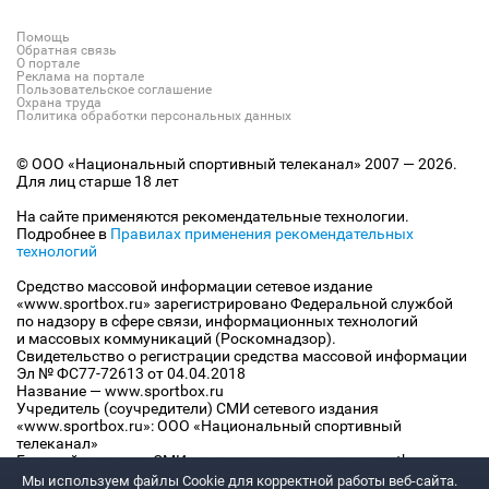
Помощь
Обратная связь
О портале
Реклама на портале
Пользовательское соглашение
Охрана труда
Политика обработки персональных данных
© ООО «Национальный спортивный телеканал» 2007 — 2026.
Для лиц старше 18 лет
На сайте применяются рекомендательные технологии.
Подробнее в
Правилах применения рекомендательных
технологий
Средство массовой информации сетевое издание
«www.sportbox.ru» зарегистрировано Федеральной службой
по надзору в сфере связи, информационных технологий
и массовых коммуникаций (Роскомнадзор).
Свидетельство о регистрации средства массовой информации
Эл № ФС77-72613 от 04.04.2018
Название — www.sportbox.ru
Учредитель (соучредители) СМИ сетевого издания
«www.sportbox.ru»: ООО «Национальный спортивный
телеканал»
Главный редактор СМИ сетевого издания «www.sportbox.ru»:
Конов В.А.
Мы используем файлы Сookie для корректной работы веб-сайта.