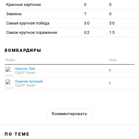
Красные карточки
0
0
Замены
7
0
Самая крупная победа
3:0
5:0
Самое крупное поражение
0:2
1:5
БОМБАРДИРЫ
Игрок
Голы
Красюк Лев
1
СШОР Зенит
Куренев Артемий
1
СШОР Зенит
Комментировать
ПО ТЕМЕ