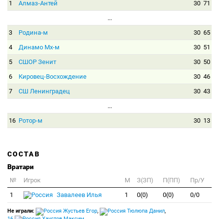
1
Алмаз-Антей
30
71
...
3
Родина-м
30
65
4
Динамо Мх-м
30
51
5
СШОР Зенит
30
50
6
Кировец-Восхождение
30
46
7
СШ Ленинградец
30
43
...
16
Ротор-м
30
13
СОСТАВ
Вратари
№
Игрок
M
З(ЗП)
П(ПП)
Пр/У
1
Завалеев Илья
1
0(0)
0(0)
0/0
Не играли:
Жустьев Егор
,
Тюлюпа Данил
,
16
Хаустов Максим