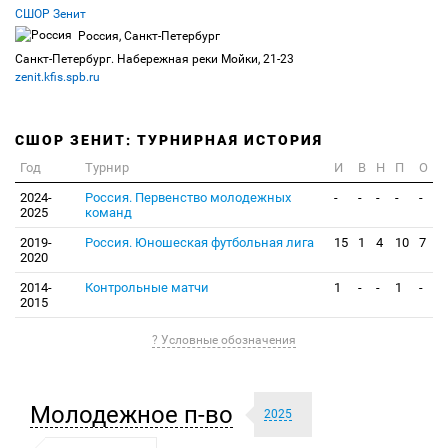
СШОР Зенит
Россия, Санкт-Петербург
Санкт-Петербург. Набережная реки Мойки, 21-23
zenit.kfis.spb.ru
СШОР ЗЕНИТ: ТУРНИРНАЯ ИСТОРИЯ
Год
Турнир
И
В
Н
П
О
2024-
Россия. Первенство молодежных
-
-
-
-
-
2025
команд
2019-
Россия. Юношеская футбольная лига
15
1
4
10
7
2020
2014-
Контрольные матчи
1
-
-
1
-
2015
? Условные обозначения
Молодежное п-во
2025