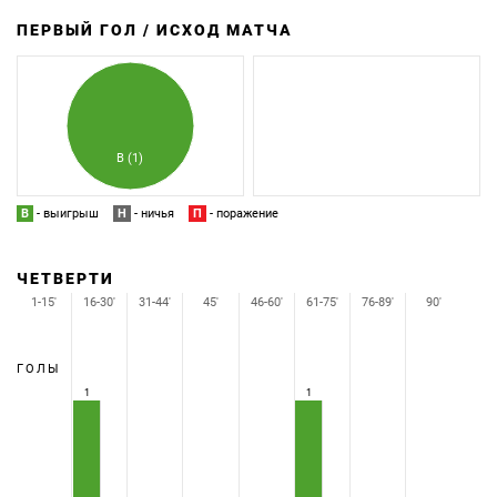
ПЕРВЫЙ ГОЛ / ИСХОД МАТЧА
З
П
В (1)
В
- выигрыш
Н
- ничья
П
- поражение
ЧЕТВЕРТИ
1-15'
16-30'
31-44'
45'
46-60'
61-75'
76-89'
90'
ГОЛЫ
1
1