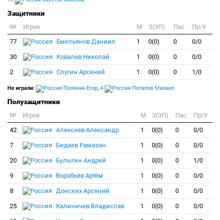
Защитники
№
Игрок
M
З(ЗП)
Пас
Пр/У
77
Емельянов Даниил
1
0(0)
0
0/0
30
Ковалев Николай
1
0(0)
0
0/0
2
Слугин Арсений
1
0(0)
0
1/0
Не играли:
Полякин Егор
,
4
Потапов Михаил
Полузащитники
№
Игрок
M
З(ЗП)
Пас
Пр/У
42
Алексеев Александр
1
0(0)
0
0/0
7
Бидаев Рамазан
1
0(0)
0
0/0
20
Булыгин Андрей
1
0(0)
0
1/0
9
Воробьёв Артём
1
0(0)
0
0/0
8
Донских Арсений
1
0(0)
0
0/0
25
Калиничев Владислав
1
0(0)
0
0/0